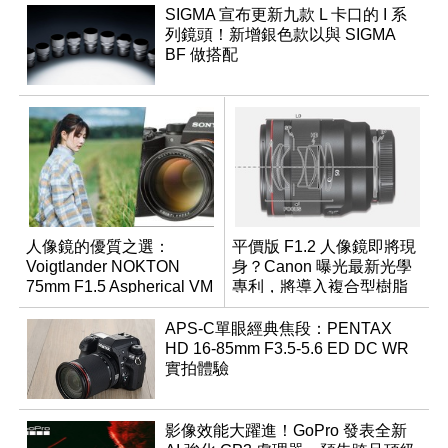
SIGMA 宣布更新九款 L 卡口的 I 系
列鏡頭！新增銀色款以與 SIGMA
BF 做搭配
人像鏡的優質之選：
平價版 F1.2 人像鏡即將現
Voigtlander NOKTON
身？Canon 曝光最新光學
75mm F1.5 Aspherical VM
專利，將導入複合型樹脂
非球面鏡片
APS-C單眼經典焦段：PENTAX
HD 16-85mm F3.5-5.6 ED DC WR
實拍體驗
影像效能大躍進！GoPro 發表全新