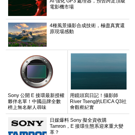
AI 強化 GP3 處理器，預告跨足頂級
電影機市場
4種風景攝影合成技術，極盡真實還
原現場感動
Sony 公開 E 接環最新授權
用鏡頭寫日記！攝影師
夥伴名單！中國品牌全數
River Tseng的LEICA Q3社
榜上無名耐人尋味
會觀察紀實
日媒爆料 Sony 擬全資收購
Tamron，E 接環生態系迎來重大變
革？