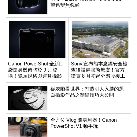
望遠變焦鏡頭
Canon PowerShot 全新口
Sony 宣布熊本廠經安全檢
袋隨身機傳將於 9 月登
查後設備狀態無虞！官方
場！鏡頭規格與運算攝影
證實 8 月初起分階段復工
升級成為焦點
從灰階看世界：打造引人入勝的黑
白攝影作品之關鍵技巧大公開
全方位 Vlog 隨身利器！Canon
PowerShot V1 動手玩