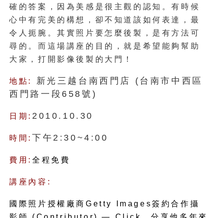
確的答案，
因為美感是很主觀的認知。
有時候
心中有完美的構想，卻不知道該如何表達，最
令人扼腕。
其實照片要怎麼後製，是有方法可
尋的。而
這場講座的目的，就是希望能夠幫助
大家，
打開影像後製的大門！
新光三越台南西門店 (台南市中西區
地點:
西門路一段658號)
2010.10.30
日期:
下午2:30~4:00
時間:
費用:
全程
免費
講座內容:
國際照片授權廠商
Getty Images
簽約合作攝
影師
(Contributor) — Click
，分享他多年來