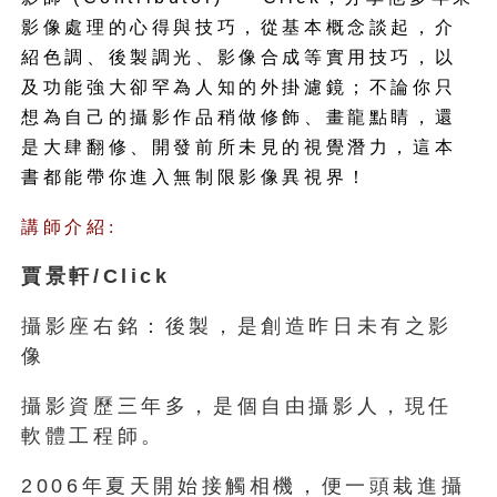
影像處理的心得與技巧，從基本概念談起，介
紹色調、後製調光、影像合成等實用技巧，以
及功能強大卻罕為人知的外掛濾鏡；不論你只
想為自己的攝影作品稍做修飾、畫龍點睛，還
是大肆翻修、開發前所未見的視覺潛力，這本
書都能帶你進入無制限影像異視界！
講師介紹:
賈景軒/Click
攝影座右銘：後製，是創造昨日未有之影
像
攝影資歷三年多，是個自由攝影人，現任
軟體工程師。
2006年夏天開始接觸相機，便一頭栽進攝