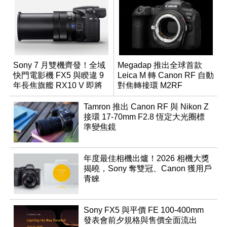
Sony 7 月雙機齊發！全域
Megadap 推出全球首款
快門電影機 FX5 與睽違 9
Leica M 轉 Canon RF 自動
年長焦旗艦 RX10 V 即將
對焦轉接環 M2RF
登場
Tamron 推出 Canon RF 與 Nikon Z
接環 17-70mm F2.8 恆定大光圈標
準變焦鏡
年度最佳相機出爐！2026 相機大獎
揭曉，Sony 奪雙冠、Canon 獲用戶
青睞
Sony FX5 與平價 FE 100-400mm
發表會前夕規格與售價全面流出