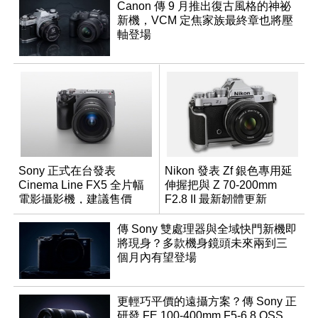
Canon 傳 9 月推出復古風格的神祕
新機，VCM 定焦家族最終章也將壓
軸登場
Sony 正式在台發表
Nikon 發表 Zf 銀色專用延
Cinema Line FX5 全片幅
伸握把與 Z 70-200mm
電影攝影機，建議售價
F2.8 II 最新韌體更新
NT$144,980
傳 Sony 雙處理器與全域快門新機即
將現身？多款機身鏡頭未來兩到三
個月內有望登場
更輕巧平價的遠攝方案？傳 Sony 正
研發 FE 100-400mm F5-6.8 OSS