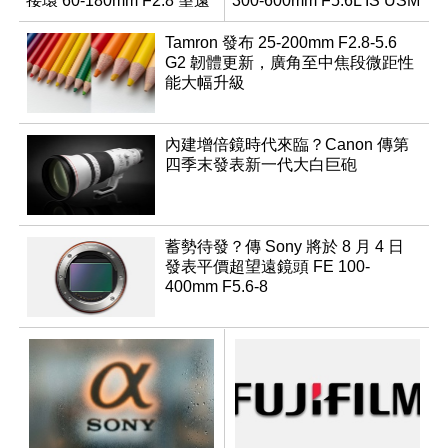
接環 60-180mm F2.8 望遠
300-600mm F5.6L IS USM
變焦鏡
Tamron 發布 25-200mm F2.8-5.6
G2 韌體更新，廣角至中焦段微距性
能大幅升級
內建增倍鏡時代來臨？Canon 傳第
四季末發表新一代大白巨砲
蓄勢待發？傳 Sony 將於 8 月 4 日
發表平價超望遠鏡頭 FE 100-
400mm F5.6-8