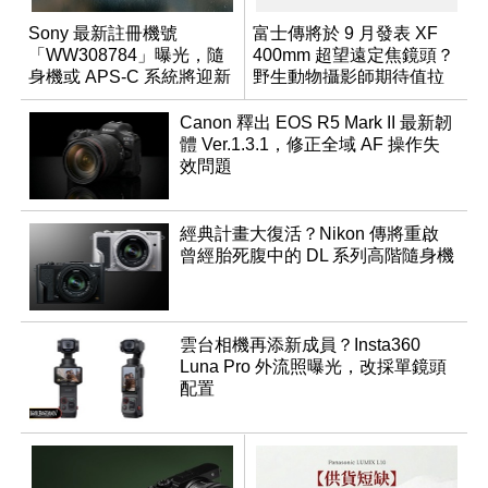
Sony 最新註冊機號
富士傳將於 9 月發表 XF
「WW308784」曝光，隨
400mm 超望遠定焦鏡頭？
身機或 APS-C 系統將迎新
野生動物攝影師期待值拉
成員？
滿
Canon 釋出 EOS R5 Mark II 最新韌
體 Ver.1.3.1，修正全域 AF 操作失
效問題
經典計畫大復活？Nikon 傳將重啟
曾經胎死腹中的 DL 系列高階隨身機
雲台相機再添新成員？Insta360
Luna Pro 外流照曝光，改採單鏡頭
配置