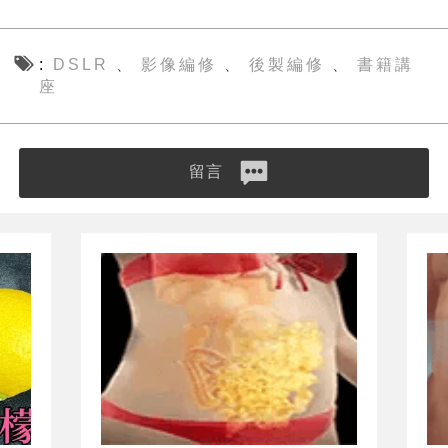
DSLR
影像編修
後製編修
書籍講
、
、
、
座
留言