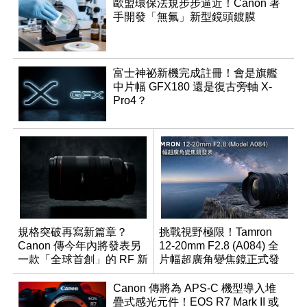
歐盟環保法規步步逼近！Canon 著
手開發「無氟」新型鏡頭鍍膜
富士神祕新機完成註冊！會是旗艦
中片幅 GFX180 還是復古旁軸 X-
Pro4？
規格突破再寫新篇章？
挑戰視野極限！Tamron
Canon 傳今年內將發表另
12-20mm F2.8 (A084) 全
一款「全球首創」的 RF 新
片幅超廣角變焦鏡正式發
鏡頭
表
Canon 傳將為 APS-C 機型導入堆
疊式感光元件！EOS R7 Mark II 或