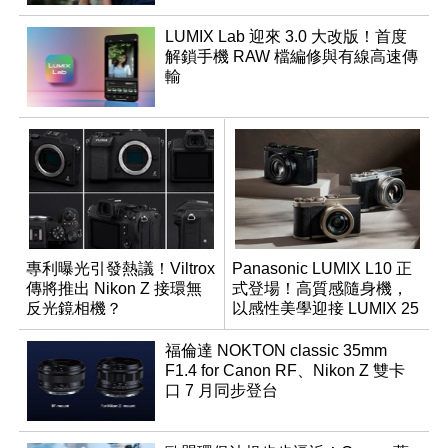
LUMIX Lab 迎來 3.0 大改版！首度
解鎖手機 RAW 檔編修與有線高速傳
輸
專利曝光引發熱議！Viltrox
Panasonic LUMIX L10 正
傳將推出 Nikon Z 接環無
式登場！高質感隨身機，
反光鏡相機？
以感性美學迎接 LUMIX 25
週年
福倫達 NOKTON classic 35mm
F1.4 for Canon RF、Nikon Z 雙卡
口 7 月同步登台