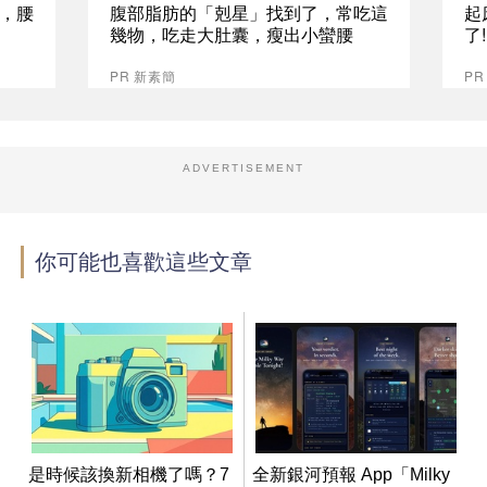
，腰
腹部脂肪的「剋星」找到了，常吃這
起
幾物，吃走大肚囊，瘦出小蠻腰
了
PR 新素簡
PR
ADVERTISEMENT
你可能也喜歡這些文章
是時候該換新相機了嗎？7
全新銀河預報 App「Milky