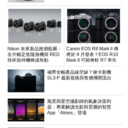
Nikon 未來新品推測藍圖：
Canon EOS R8 Mark II 傳
全片幅定焦隨身機與 RED
將於 9 月發表？EOS R10
技術加持機種成焦點
Mark II 可能會較 R7 率先
推出
補齊全幅產品線空缺？徠卡新機
SL3-P 最新規格與售價傳聞流出
風景與星空攝影師的氣象決策利
器：專業解讀光影與雲層的智慧
App「Atmos」登場