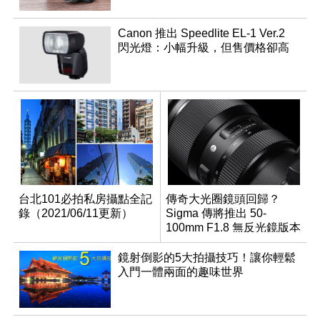
Canon 推出 Speedlite EL-1 Ver.2
閃光燈：小幅升級，但售價格卻高
台北101必拍私房攝點全記
傳奇大光圈鏡頭回歸？
錄（2021/06/11更新）
Sigma 傳將推出 50-
100mm F1.8 無反光鏡版本
鏡射倒影的5大拍攝技巧！讓你輕鬆
入門一體兩面的趣味世界