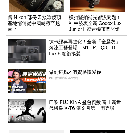
傳 Nikon 部份 Z 接環鏡頭
橫拍豎拍補光都沒問題！
產地悄悄從中國轉移至越
神牛發表全新 Godox Lux
南？
Junior II 復古機頂閃光燈
徠卡經典再進化！全新「金屬灰」
烤漆工藝登場，M11-P、Q3、D-
Lux 8 領銜換裝
做到這點才有資格說愛你
PR（台灣癌症基金會）
巴黎 FUJIKINA 盛會倒數 富士新世
代機皇 X-T6 傳 9 月第一周登場