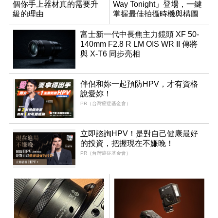
個你手上器材真的需要升
Way Tonight」登場，一鍵
級的理由
掌握最佳拍攝時機與構圖
富士新一代中長焦主力鏡頭 XF 50-
140mm F2.8 R LM OIS WR II 傳將
與 X-T6 同步亮相
伴侶和妳一起預防HPV，才有資格
說愛妳！
PR（台灣癌症基金會）
立即諮詢HPV！是對自己健康最好
的投資，把握現在不嫌晚！
PR（台灣癌症基金會）