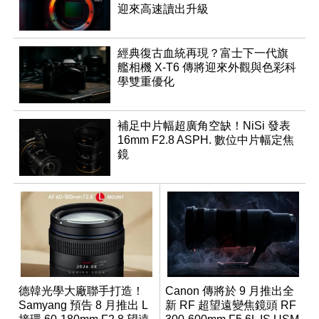
迎來高速讀出升級
經典復古血統再現？富士下一代旗
艦相機 X-T6 傳將迎來外觀與色彩科
學雙重優化
補足中片幅超廣角空缺！NiSi 發表
16mm F2.8 ASPH. 數位中片幅定焦
鏡
德韓光學大廠聯手打造！
Canon 傳將於 9 月推出全
Samyang 預告 8 月推出 L
新 RF 超望遠變焦鏡頭 RF