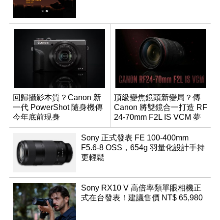
回歸攝影本質？Canon 新
頂級變焦鏡頭新變局？傳
一代 PowerShot 隨身機傳
Canon 將雙鏡合一打造 RF
今年底前現身
24-70mm F2L IS VCM 夢
幻規格
Sony 正式發表 FE 100-400mm
F5.6-8 OSS，654g 羽量化設計手持
更輕鬆
Sony RX10 V 高倍率類單眼相機正
式在台發表！建議售價 NT$ 65,980