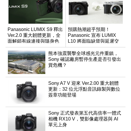
Panasonic LUMIX S9 釋出
預購熱潮超乎預期！
Ver.2.0 重大韌體更新，全
Panasonic 宣布 LUMIX
面解鎖有線連接與隨身色
L10 將面臨缺貨與延遲交
調編輯
貨時間
熊本強震襲擊全球感光元件重鎮，
Sony 確認廠房暫停生產是否引發出
貨危機？
Sony A7 V 迎來 Ver.2.00 重大韌體
更新：32 位元浮點音訊錄製與數位
簽章功能登場
Sony 正式發表第五代高倍率一體式
相機 RX10 V，雙影像處理器與 AI
單元上身