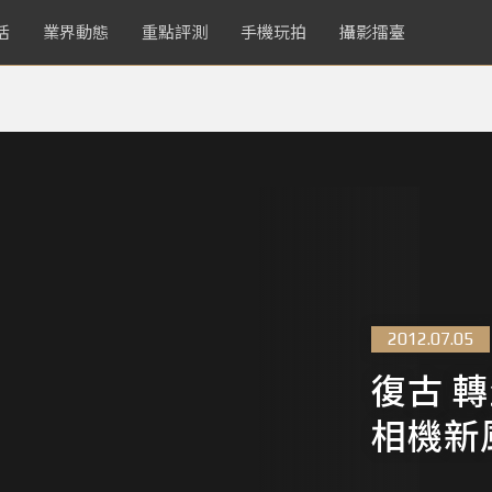
活
業界動態
重點評測
手機玩拍
攝影擂臺
2012.07.05
復古 轉
相機新