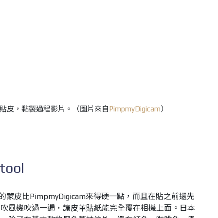
cam的貼皮，黏製過程影片。（圖片來自
PimpmyDigicam
）
tool
ool的蒙皮比PimpmyDigicam來得硬一點，而且在貼之前還先
用吹風機吹過一遍，讓皮革貼紙能完全覆在相機上面。日本