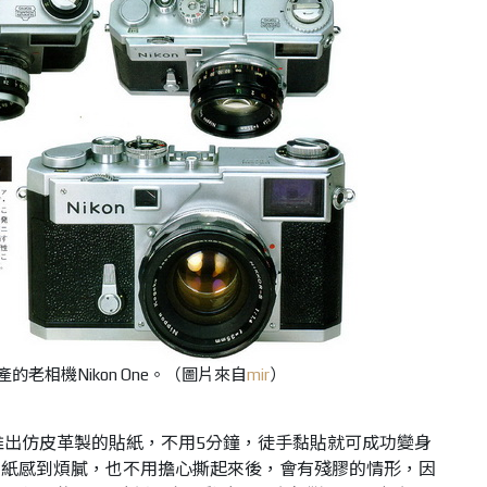
產的老相機Nikon One。（圖片來自
mir
）
am，推出仿皮革製的貼紙，不用5分鐘，徒手黏貼就可成功變身
貼紙感到煩膩，也不用擔心撕起來後，會有殘膠的情形，因