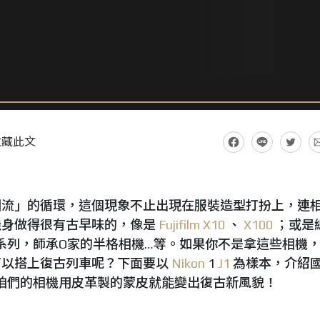
收藏此文
回流」的循環，這個現象不止出現在服裝造型打扮上，連
機身做得很有古早味的，像是
Fujifilm
X10
、
X100
；或是
系列，師承O家的半格相機…等。如果你不是拿這些相機
可以搭上復古列車呢？下面要以
Nikon
1
J1
為樣本，介紹
咱們的相機用皮革製的蒙皮就能變出復古新風貌！