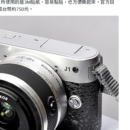
or Nikon J1所使用的是3M貼紙，容易黏貼，也方便撕起來。官方目
成台幣約750元。