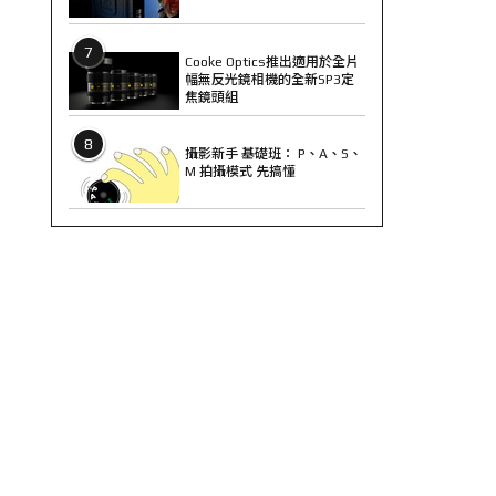
7
Cooke Optics推出適用於全片
幅無反光鏡相機的全新SP3定
焦鏡頭組
8
攝影新手 基礎班： P、A、S、
M 拍攝模式 先搞懂