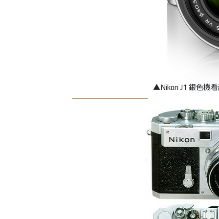
▲Nikon J1 