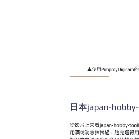
▲使用PimpmyDigi
日本japan-hobby-
從影片上來看japan-hobby-t
用酒精消毒擦拭過，貼完還得