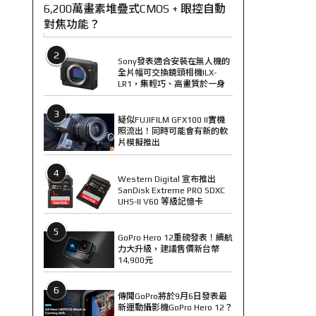
6,200萬畫素堆疊式CMOS + 眼控自動
對焦功能？
2
Sony發表適合安裝在無人機的
全片幅可交換鏡頭相機ILX-
LR1，集輕巧、高畫質於一身
3
疑似FUJIFILM GFX100 II實機
照流出！同時可能會有新的軟
片模擬推出
4
Western Digital 宣布推出
SanDisk Extreme PRO SDXC
UHS-II V60 等級記憶卡
5
GoPro Hero 12重磅發表！續航
力大升級，建議售價新台幣
14,900元
6
傳聞GoPro將於9月6日發表最
新運動攝影機GoPro Hero 12？