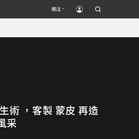
關注
生術 ，客製 蒙皮 再造
風采