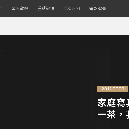
活
業界動態
重點評測
手機玩拍
攝影擂臺
2012.07.03
家庭寫真
一茶，