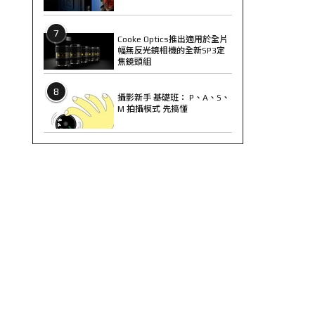
7
Cooke Optics推出適用於全片
幅無反光鏡相機的全新SP3定
焦鏡頭組
8
攝影新手 基礎班： P、A、S、
M 拍攝模式 先搞懂