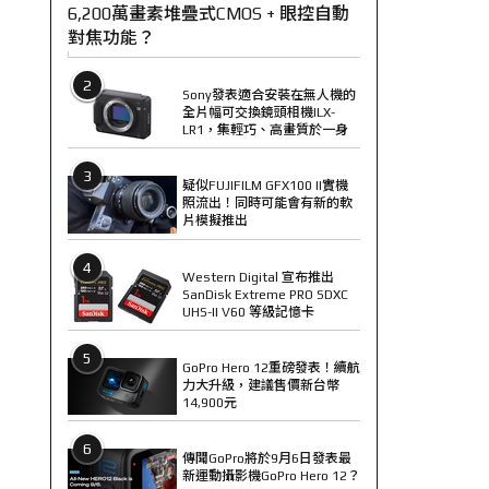
6,200萬畫素堆疊式CMOS + 眼控自動
對焦功能？
2
Sony發表適合安裝在無人機的
全片幅可交換鏡頭相機ILX-
LR1，集輕巧、高畫質於一身
3
疑似FUJIFILM GFX100 II實機
照流出！同時可能會有新的軟
片模擬推出
4
Western Digital 宣布推出
SanDisk Extreme PRO SDXC
UHS-II V60 等級記憶卡
5
GoPro Hero 12重磅發表！續航
力大升級，建議售價新台幣
14,900元
6
傳聞GoPro將於9月6日發表最
新運動攝影機GoPro Hero 12？