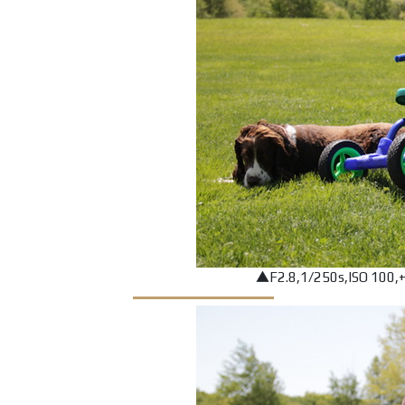
▲F2.8,1/250s,ISO 