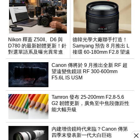
Nikon 釋蓋 Z50II、D6 與
德韓光學大廠聯手打造！
D780 的最新韌體更新！針
Samyang 預告 8 月推出 L
對選單語系及曝光異常進
接環 60-180mm F2.8 望遠
行修復
變焦鏡
Canon 傳將於 9 月推出全新 RF 超
望遠變焦鏡頭 RF 300-600mm
F5.6L IS USM
Tamron 發布 25-200mm F2.8-5.6
G2 韌體更新，廣角至中焦段微距性
能大幅升級
內建增倍鏡時代來臨？Canon 傳第
四季末發表新一代大白巨砲