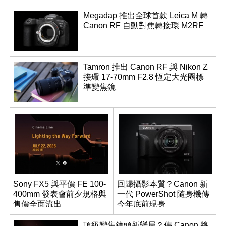
Megadap 推出全球首款 Leica M 轉
Canon RF 自動對焦轉接環 M2RF
Tamron 推出 Canon RF 與 Nikon Z
接環 17-70mm F2.8 恆定大光圈標
準變焦鏡
Sony FX5 與平價 FE 100-
回歸攝影本質？Canon 新
400mm 發表會前夕規格與
一代 PowerShot 隨身機傳
售價全面流出
今年底前現身
頂級變焦鏡頭新變局？傳 Canon 將