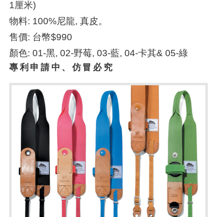
1厘米)
物料: 100%尼龍, 真皮。
售價: 台幣$990
顏色: 01-黑, 02-野莓, 03-藍, 04-卡其& 05-綠
專利申請中、仿冒必究