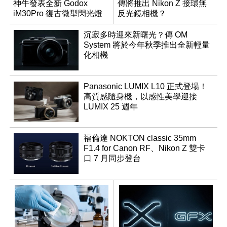
神牛發表全新 Godox
傳將推出 Nikon Z 接環無
iM30Pro 復古微型閃光燈
反光鏡相機？
沉寂多時迎來新曙光？傳 OM
System 將於今年秋季推出全新輕量
化相機
Panasonic LUMIX L10 正式登場！
高質感隨身機，以感性美學迎接
LUMIX 25 週年
福倫達 NOKTON classic 35mm
F1.4 for Canon RF、Nikon Z 雙卡
口 7 月同步登台