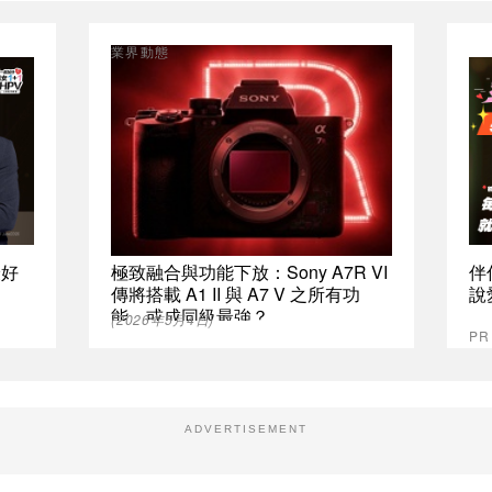
業界動態
最好
極致融合與功能下放：Sony A7R VI
伴
傳將搭載 A1 II 與 A7 V 之所有功
說
能，或成同級最強？
(2026年5月4日)
P
ADVERTISEMENT