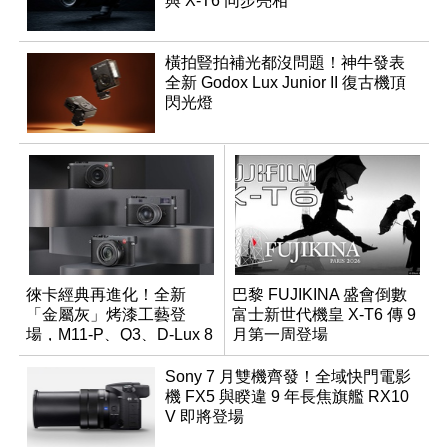
與 X-T6 同步亮相
橫拍豎拍補光都沒問題！神牛發表
全新 Godox Lux Junior II 復古機頂
閃光燈
徠卡經典再進化！全新
巴黎 FUJIKINA 盛會倒數
「金屬灰」烤漆工藝登
富士新世代機皇 X-T6 傳 9
場，M11-P、Q3、D-Lux 8
月第一周登場
領銜換裝
Sony 7 月雙機齊發！全域快門電影
機 FX5 與睽違 9 年長焦旗艦 RX10
V 即將登場