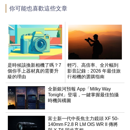
你可能也喜歡這些文章
是時候該換新相機了嗎？7
輕巧、高倍率、全片幅到
個你手上器材真的需要升
影音記錄：2026 年最佳旅
級的理由
行相機的選購指南
全新銀河預報 App「Milky Way
Tonight」登場，一鍵掌握最佳拍攝
時機與構圖
富士新一代中長焦主力鏡頭 XF 50-
140mm F2.8 R LM OIS WR II 傳將