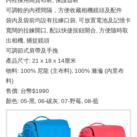
內裡採用高質布材, 保護器材
可調較的內裡間隔，方便收藏相機鏡頭及配件
袋內及袋前均設有拉練口袋, 可放置電池及記憶卡
寬闊的拉鍊開口, 配以快捷按鈕開合, 方便隨時取
出相機, 捕捉鏡頭
可調節式肩帶及手挽
產品尺寸: 21 x 18 x 14厘米
物料: 100% 尼龍 (主布料), 100% 滌溣 (內里布
料)
售價: 台幣$1990
顏色: 05-黑, 06-碳灰, 07-野莓, 08-藍