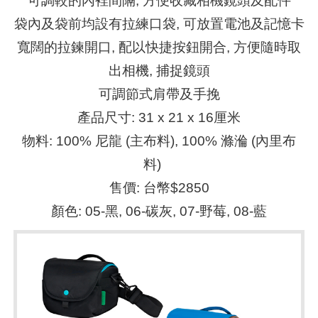
可調較的內裡間隔, 方便收藏相機鏡頭及配件
袋內及袋前均設有拉練口袋, 可放置電池及記憶卡
寬闊的拉鍊開口, 配以快捷按鈕開合, 方便隨時取
出相機, 捕捉鏡頭
可調節式肩帶及手挽
產品尺寸: 31 x 21 x 16厘米
物料: 100% 尼龍 (主布料), 100% 滌溣 (內里布
料)
售價: 台幣$2850
顏色: 05-黑, 06-碳灰, 07-野莓, 08-藍