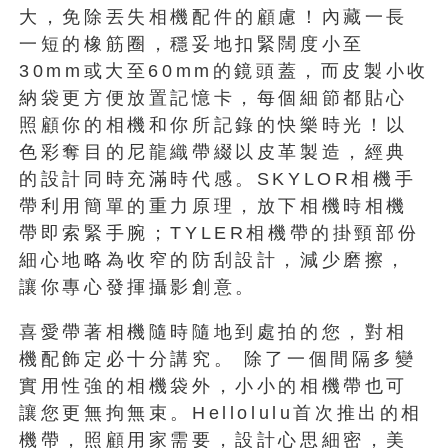
大，免除丟失相機配件的顧慮！內藏一長
一短的橡筋圈，穩妥地扣緊闊度小至
30mm或大至60mm的鏡頭蓋，而皮製小收
納袋更方便放置記憶卡，每個細節都貼心
照顧你的相機和你所記錄的快樂時光！以
色彩奪目的尼龍織帶綴以皮革製造，經典
的設計同時充滿時代感。SKYLOR相機手
帶利用簡單的重力原理，放下相機時相機
帶即索緊手腕；TYLER相機帶的掛頸部份
細心地略為收窄的防刮設計，減少磨擦，
讓你專心發揮攝影創意。
喜愛帶著相機隨時隨地到處拍的您，對相
機配飾定必十分講究。 除了一個間隔多變
實用性強的相機袋外，小小的相機帶也可
讓您更無拘無束。Hellolulu首次推出的相
機帶，照顧用家需要，設計心思細密，美