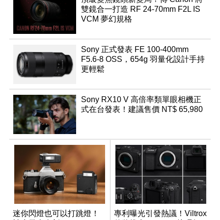
雙鏡合一打造 RF 24-70mm F2L IS
VCM 夢幻規格
Sony 正式發表 FE 100-400mm
F5.6-8 OSS，654g 羽量化設計手持
更輕鬆
Sony RX10 V 高倍率類單眼相機正
式在台發表！建議售價 NT$ 65,980
迷你閃燈也可以打跳燈！
專利曝光引發熱議！Viltrox