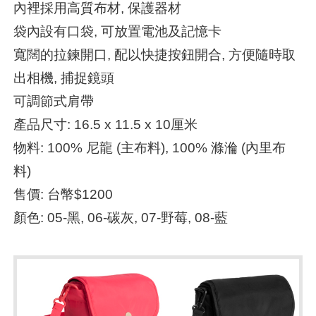
內裡採用高質布材, 保護器材
袋內設有口袋, 可放置電池及記憶卡
寬闊的拉鍊開口, 配以快捷按鈕開合, 方便隨時取
出相機, 捕捉鏡頭
可調節式肩帶
產品尺寸: 16.5 x 11.5 x 10厘米
物料: 100% 尼龍 (主布料), 100% 滌溣 (內里布
料)
售價: 台幣$1200
顏色: 05-黑, 06-碳灰, 07-野莓, 08-藍