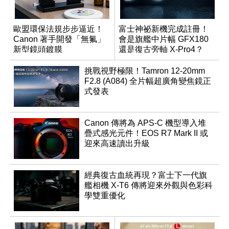
歐盟環保法規步步逼近！
富士神祕新機完成註冊！
Canon 著手開發「無氟」
會是旗艦中片幅 GFX180
新型鏡頭鍍膜
還是復古旁軸 X-Pro4？
挑戰視野極限！Tamron 12-20mm
F2.8 (A084) 全片幅超廣角變焦鏡正
式發表
Canon 傳將為 APS-C 機型導入堆
疊式感光元件！EOS R7 Mark II 或
迎來高速讀出升級
經典復古血統再現？富士下一代旗
艦相機 X-T6 傳將迎來外觀與色彩科
學雙重優化