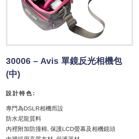
30006 – Avis 單鏡反光相機包
(中)
設計特色:
專門為DSLR相機而設
防水尼龍質料
內裡附加防撞棉, 保護LCD螢幕及相機鏡頭