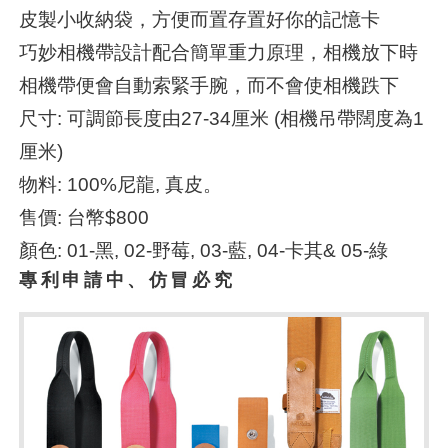
皮製小收納袋，方便而置存置好你的記憶卡
巧妙相機帶設計配合簡單重力原理，相機放下時
相機帶便會自動索緊手腕，而不會使相機跌下
尺寸: 可調節長度由27-34厘米 (相機吊帶闊度為1
厘米)
物料: 100%尼龍, 真皮。
售價: 台幣$800
顏色: 01-黑, 02-野莓, 03-藍, 04-卡其& 05-綠
專利申請中、仿冒必究