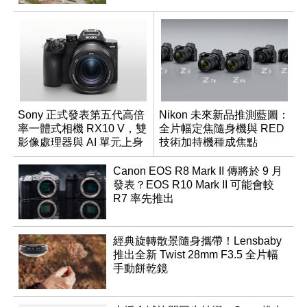
Sony 正式發表第五代高倍
Nikon 未來新品推測藍圖：
率一體式相機 RX10 V，雙
全片幅定焦隨身機與 RED
影像處理器與 AI 單元上身
技術加持機種成焦點
Canon EOS R8 Mark II 傳將於 9 月
發表？EOS R10 Mark II 可能會較
R7 率先推出
經典旋轉散景隨身攜帶！Lensbaby
推出全新 Twist 28mm F3.5 全片幅
手動餅乾鏡