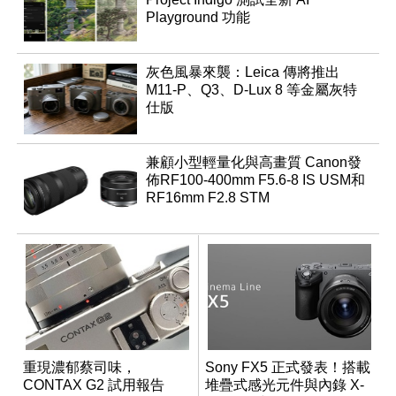
Playground 功能
灰色風暴來襲：Leica 傳將推出
M11-P、Q3、D-Lux 8 等金屬灰特
仕版
兼顧小型輕量化與高畫質 Canon發
佈RF100-400mm F5.6-8 IS USM和
RF16mm F2.8 STM
重現濃郁蔡司味，
Sony FX5 正式發表！搭載
CONTAX G2 試用報告
堆疊式感光元件與內錄 X-