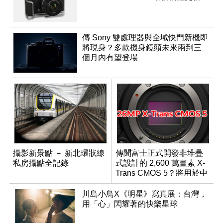
傳 Sony 雙處理器與全域快門新機即
將現身？多款機身鏡頭未來兩到三
個月內有望登場
攝影新景點 － 新北環狀線
傳聞富士正式開發非堆疊
私房攝點全記錄
式設計的 2,600 萬畫素 X-
Trans CMOS 5？將用於中
階機種
川島小鳥X《明星》寫真展：台灣，
用「心」閃耀著的快樂星球