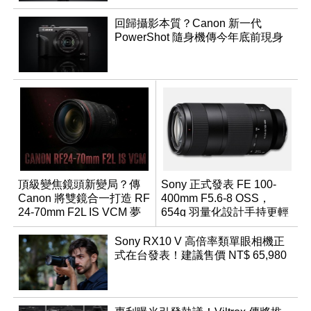
回歸攝影本質？Canon 新一代
PowerShot 隨身機傳今年底前現身
頂級變焦鏡頭新變局？傳
Sony 正式發表 FE 100-
Canon 將雙鏡合一打造 RF
400mm F5.6-8 OSS，
24-70mm F2L IS VCM 夢
654g 羽量化設計手持更輕
幻規格
鬆
Sony RX10 V 高倍率類單眼相機正
式在台發表！建議售價 NT$ 65,980