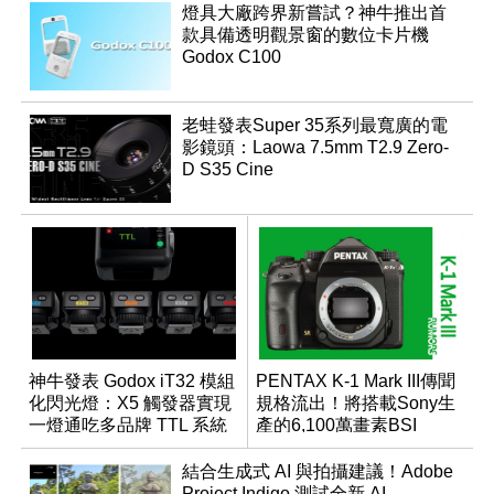
燈具大廠跨界新嘗試？神牛推出首
款具備透明觀景窗的數位卡片機
Godox C100
老蛙發表Super 35系列最寬廣的電
影鏡頭：Laowa 7.5mm T2.9 Zero-
D S35 Cine
神牛發表 Godox iT32 模組
PENTAX K-1 Mark III傳聞
化閃光燈：X5 觸發器實現
規格流出！將搭載Sony生
一燈通吃多品牌 TTL 系統
產的6,100萬畫素BSI
CMOS？
結合生成式 AI 與拍攝建議！Adobe
Project Indigo 測試全新 AI