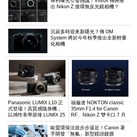
專利曝光引發熱議！Viltrox 傳將推
出 Nikon Z 接環無反光鏡相機？
沉寂多時迎來新曙光？傳 OM
System 將於今年秋季推出全新輕量
化相機
Panasonic LUMIX L10 正
福倫達 NOKTON classic
式登場！高質感隨身機，
35mm F1.4 for Canon
以感性美學迎接 LUMIX 25
RF、Nikon Z 雙卡口 7 月
週年
同步登台
歐盟環保法規步步逼近！Canon 著
手開發「無氟」新型鏡頭鍍膜