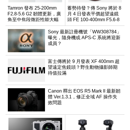
Tamron 發布 25-200mm
蓄勢待發？傳 Sony 將於 8
F2.8-5.6 G2 韌體更新，廣
月 4 日發表平價超望遠鏡
角至中焦段微距性能大幅
頭 FE 100-400mm F5.6-8
升級
Sony 最新註冊機號「WW308784」
曝光，隨身機或 APS-C 系統將迎新
成員？
富士傳將於 9 月發表 XF 400mm 超
望遠定焦鏡頭？野生動物攝影師期
待值拉滿
Canon 釋出 EOS R5 Mark II 最新韌
體 Ver.1.3.1，修正全域 AF 操作失
效問題