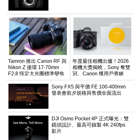
Tamron 推出 Canon RF 與
年度最佳相機出爐！2026
Nikon Z 接環 17-70mm
相機大獎揭曉，Sony 奪雙
F2.8 恆定大光圈標準變焦
冠、Canon 獲用戶青睞
鏡
Sony FX5 與平價 FE 100-400mm
發表會前夕規格與售價全面流出
DJI Osmo Pocket 4P 正式曝光：雙
鏡頭設計、最高可錄製 4K 240fps
影片