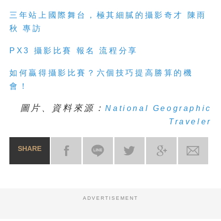
三年站上
國
際舞台，極其細膩的攝影奇才 陳雨
秋 專訪
PX3
攝
影
比
賽
報名 流程分享
如何贏得
攝
影
比
賽
？六個技巧提高勝算的機
會！
圖片、資料來源：
National Geographic
Traveler
SHARE
ADVERTISEMENT