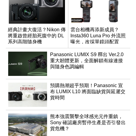
經典計畫大復活？Nikon 傳
雲台相機再添新成員？
將重啟曾經胎死腹中的 DL
Insta360 Luna Pro 外流照
系列高階隨身機
曝光，改採單鏡頭配置
Panasonic LUMIX S9 釋出 Ver.2.0
重大韌體更新，全面解鎖有線連接
與隨身色調編輯
預購熱潮超乎預期！Panasonic 宣
布 LUMIX L10 將面臨缺貨與延遲交
貨時間
熊本強震襲擊全球感光元件重鎮，
Sony 確認廠房暫停生產是否引發出
貨危機？