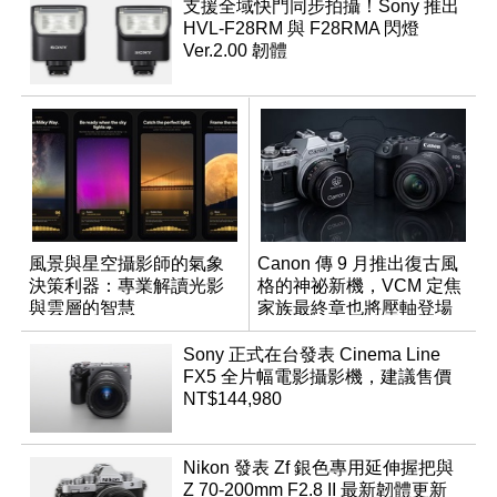
支援全域快門同步拍攝！Sony 推出
HVL-F28RM 與 F28RMA 閃燈
Ver.2.00 韌體
風景與星空攝影師的氣象
Canon 傳 9 月推出復古風
決策利器：專業解讀光影
格的神祕新機，VCM 定焦
與雲層的智慧
家族最終章也將壓軸登場
App「Atmos」登場
Sony 正式在台發表 Cinema Line
FX5 全片幅電影攝影機，建議售價
NT$144,980
Nikon 發表 Zf 銀色專用延伸握把與
Z 70-200mm F2.8 II 最新韌體更新