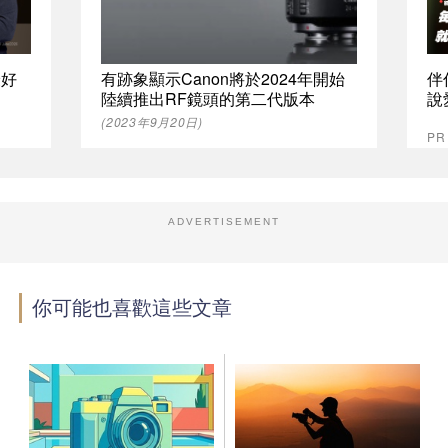
最好
有跡象顯示Canon將於2024年開始
伴
陸續推出RF鏡頭的第二代版本
說
(2023年9月20日)
P
ADVERTISEMENT
你可能也喜歡這些文章