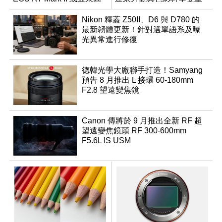
速讀出升級
優化
Nikon 釋蓋 Z50II、D6 與 D780 的
最新韌體更新！針對選單語系及曝
光異常進行修復
德韓光學大廠聯手打造！Samyang
預告 8 月推出 L 接環 60-180mm
F2.8 望遠變焦鏡
Canon 傳將於 9 月推出全新 RF 超
望遠變焦鏡頭 RF 300-600mm
F5.6L IS USM