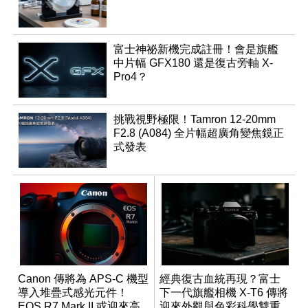
富士神祕新機完成註冊！會是旗艦
中片幅 GFX180 還是復古旁軸 X-
Pro4？
挑戰視野極限！Tamron 12-20mm
F2.8 (A084) 全片幅超廣角變焦鏡正
式發表
Canon 傳將為 APS-C 機型
經典復古血統再現？富士
導入堆疊式感光元件！
下一代旗艦相機 X-T6 傳將
EOS R7 Mark II 或迎來高
迎來外觀與色彩科學雙重