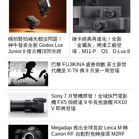
橫拍豎拍補光都沒問題！
徠卡經典再進化！全新
神牛發表全新 Godox Lux
「金屬灰」烤漆工藝登
Junior II 復古機頂閃光燈
場，M11-P、Q3、D-Lux 8
領銜換裝
巴黎 FUJIKINA 盛會倒數 富士新世
代機皇 X-T6 傳 9 月第一周登場
Sony 7 月雙機齊發！全域快門電影
機 FX5 與睽違 9 年長焦旗艦 RX10
V 即將登場
Megadap 推出全球首款 Leica M 轉
Canon RF 自動對焦轉接環 M2RF