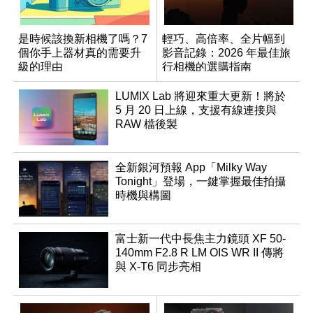
是時候該換新相機了嗎？7
輕巧、高倍率、全片幅到
個你手上器材真的需要升
影音記錄：2026 年最佳旅
級的理由
行相機的選購指南
LUMIX Lab 將迎來重大更新！將於
5 月 20 日上線，支援有線連接與
RAW 檔後製
全新銀河預報 App「Milky Way
Tonight」登場，一鍵掌握最佳拍攝
時機與構圖
富士新一代中長焦主力鏡頭 XF 50-
140mm F2.8 R LM OIS WR II 傳將
與 X-T6 同步亮相