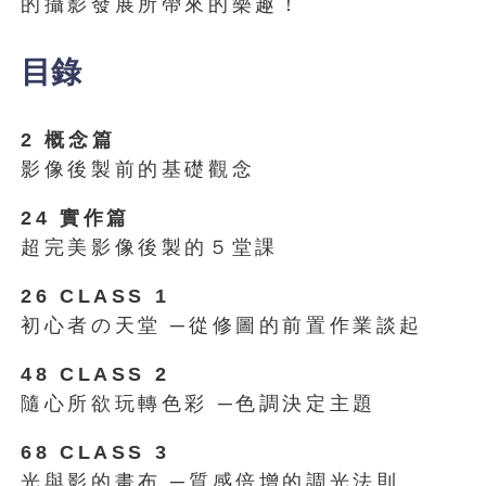
的攝影發展所帶來的樂趣！
目錄
2 概念篇
影像後製前的基礎觀念
24 實作篇
超完美影像後製的５堂課
26 CLASS 1
初心者の天堂 ─從修圖的前置作業談起
48 CLASS 2
隨心所欲玩轉色彩 ─色調決定主題
68 CLASS 3
光與影的畫布 ─質感倍增的調光法則