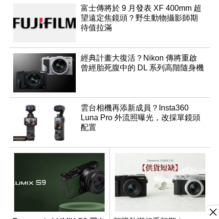
富士傳將於 9 月發表 XF 400mm 超
望遠定焦鏡頭？野生動物攝影師期
待值拉滿
經典計畫大復活？Nikon 傳將重啟
曾經胎死腹中的 DL 系列高階隨身機
雲台相機再添新成員？Insta360
Luna Pro 外流照曝光，改採單鏡頭
配置