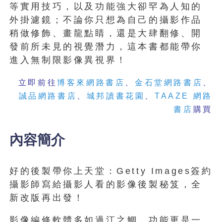
等實用技巧，以及功能強大卻罕為人知的
外掛濾鏡；不論你只想為自己的攝影作品
稍做修飾、畫龍點睛，還是大肆翻修、開
發前所未見的視覺潛力，這本書都能帶你
進入無制限影像異視界！
立即前往
博客來網路書店
、
金石堂網路書店
、
誠品網路書店
、
城邦讀書花園
、
TAAZE 網路
書店
購買
內容簡介
好的後製帶你上天堂：Getty Images簽約
攝影師寫給攝影人看的影像後製秘笈，全
新改版再出發！
影像編修軟體多如過江之鯽，功能更是一