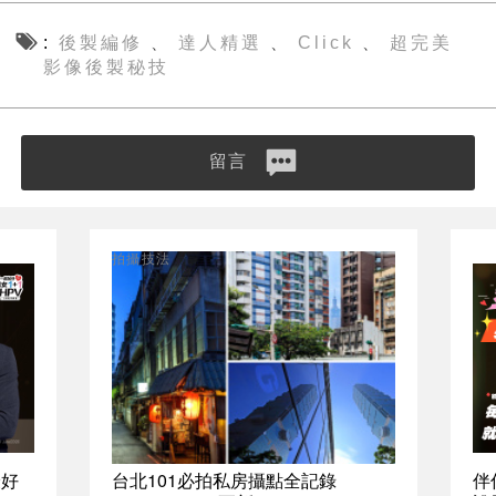
後製編修
達人精選
Click
超完美
、
、
、
影像後製秘技
留言
拍攝技法
最好
台北101必拍私房攝點全記錄
伴