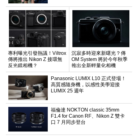
專利曝光引發熱議！Viltrox
沉寂多時迎來新曙光？傳
傳將推出 Nikon Z 接環無
OM System 將於今年秋季
反光鏡相機？
推出全新輕量化相機
Panasonic LUMIX L10 正式登場！
高質感隨身機，以感性美學迎接
LUMIX 25 週年
福倫達 NOKTON classic 35mm
F1.4 for Canon RF、Nikon Z 雙卡
口 7 月同步登台