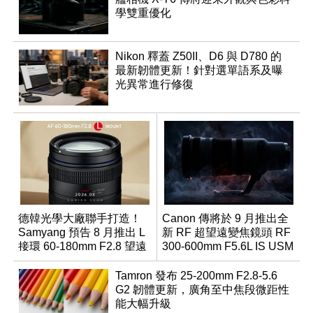
學雙重優化
Nikon 釋蓋 Z50II、D6 與 D780 的
最新韌體更新！針對選單語系及曝
光異常進行修復
德韓光學大廠聯手打造！
Canon 傳將於 9 月推出全
Samyang 預告 8 月推出 L
新 RF 超望遠變焦鏡頭 RF
接環 60-180mm F2.8 望遠
300-600mm F5.6L IS USM
變焦鏡
Tamron 發布 25-200mm F2.8-5.6
G2 韌體更新，廣角至中焦段微距性
能大幅升級