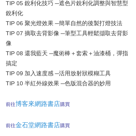
TIP 05 銳利化技巧 ─遮色片銳利化調整與智慧型
銳利化
TIP 06 聚光燈效果 ─簡單自然的後製打燈技法
TIP 07 摘取去背影像 ─筆型工具輕鬆擷取去背影
像
TIP 08 還我藍天 ─魔術棒＋套索＋油漆桶，彈指
搞定
TIP 09 加入速度感 ─活用放射狀模糊工具
TIP 10 半紅外線效果 ─色版混合器的妙用
博客來網路書店
前往
購買
金石堂網路書店
前往
購買