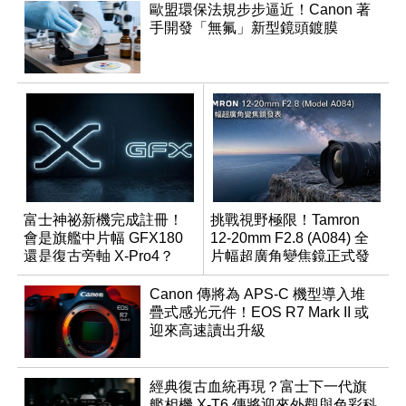
歐盟環保法規步步逼近！Canon 著
手開發「無氟」新型鏡頭鍍膜
富士神祕新機完成註冊！
挑戰視野極限！Tamron
會是旗艦中片幅 GFX180
12-20mm F2.8 (A084) 全
還是復古旁軸 X-Pro4？
片幅超廣角變焦鏡正式發
表
Canon 傳將為 APS-C 機型導入堆
疊式感光元件！EOS R7 Mark II 或
迎來高速讀出升級
經典復古血統再現？富士下一代旗
艦相機 X-T6 傳將迎來外觀與色彩科