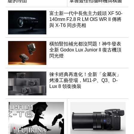
級的理由
掌握最佳拍攝時機與構圖
富士新一代中長焦主力鏡頭 XF 50-
140mm F2.8 R LM OIS WR II 傳將
與 X-T6 同步亮相
橫拍豎拍補光都沒問題！神牛發表
全新 Godox Lux Junior II 復古機頂
閃光燈
徠卡經典再進化！全新「金屬灰」
烤漆工藝登場，M11-P、Q3、D-
Lux 8 領銜換裝