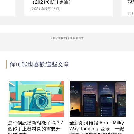
（2021/06/11更新）
說
(2021年6月11日)
P
ADVERTISEMENT
你可能也喜歡這些文章
是時候該換新相機了嗎？7
全新銀河預報 App「Milky
個你手上器材真的需要升
Way Tonight」登場，一鍵