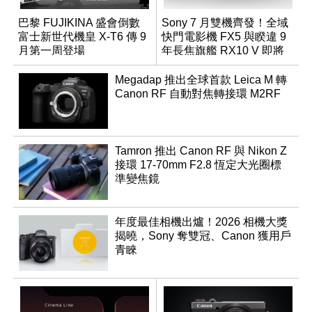
巴黎 FUJIKINA 盛會倒數
Sony 7 月雙機齊發！全域
富士新世代機皇 X-T6 傳 9
快門電影機 FX5 與睽違 9
月第一周登場
年長焦旗艦 RX10 V 即將
登場
Megadap 推出全球首款 Leica M 轉
Canon RF 自動對焦轉接環 M2RF
Tamron 推出 Canon RF 與 Nikon Z
接環 17-70mm F2.8 恆定大光圈標
準變焦鏡
年度最佳相機出爐！2026 相機大獎
揭曉，Sony 奪雙冠、Canon 獲用戶
青睞