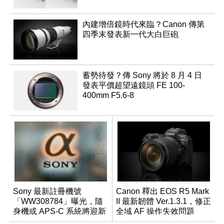
內建增倍鏡時代來臨？Canon 傳第
四季末發表新一代大白巨砲
蓄勢待發？傳 Sony 將於 8 月 4 日
發表平價超望遠鏡頭 FE 100-
400mm F5.6-8
Sony 最新註冊機號
Canon 釋出 EOS R5 Mark
「WW308784」曝光，隨
II 最新韌體 Ver.1.3.1，修正
身機或 APS-C 系統將迎新
全域 AF 操作失效問題
成員？