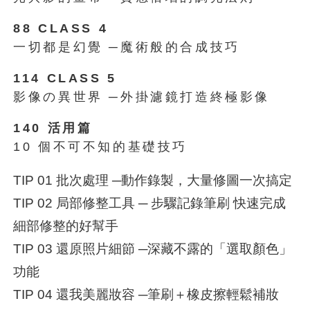
88 CLASS 4
一切都是幻覺 ─魔術般的合成技巧
114 CLASS 5
影像の異世界 ─外掛濾鏡打造終極影像
140 活用篇
10 個不可不知的基礎技巧
TIP 01 批次處理 ─動作錄製，大量修圖一次搞定
TIP 02 局部修整工具 ─ 步驟記錄筆刷 快速完成
細部修整的好幫手
TIP 03 還原照片細節 ─深藏不露的「選取顏色」
功能
TIP 04 還我美麗妝容 ─筆刷＋橡皮擦輕鬆補妝