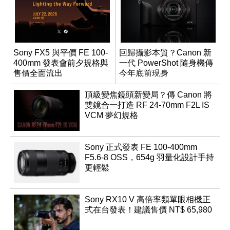
Sony FX5 與平價 FE 100-
回歸攝影本質？Canon 新
400mm 發表會前夕規格與
一代 PowerShot 隨身機傳
售價全面流出
今年底前現身
頂級變焦鏡頭新變局？傳 Canon 將
雙鏡合一打造 RF 24-70mm F2L IS
VCM 夢幻規格
Sony 正式發表 FE 100-400mm
F5.6-8 OSS，654g 羽量化設計手持
更輕鬆
Sony RX10 V 高倍率類單眼相機正
式在台發表！建議售價 NT$ 65,980