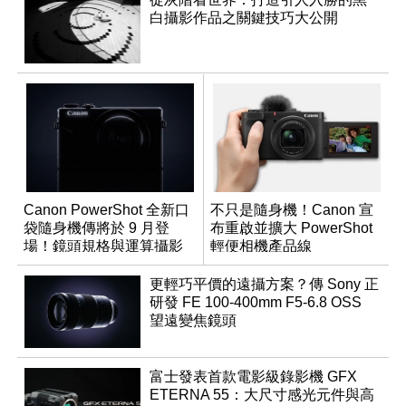
白攝影作品之關鍵技巧大公開
Canon PowerShot 全新口
不只是隨身機！Canon 宣
袋隨身機傳將於 9 月登
布重啟並擴大 PowerShot
場！鏡頭規格與運算攝影
輕便相機產品線
升級成為焦點
更輕巧平價的遠攝方案？傳 Sony 正
研發 FE 100-400mm F5-6.8 OSS
望遠變焦鏡頭
富士發表首款電影級錄影機 GFX
ETERNA 55：大尺寸感光元件與高