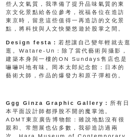
些人文氣質，我準備了提升品味氣質的東
京文化景點給各位參考，祝福各位在造訪
東京時，留意這些值得一再造訪的文化景
點，將科技與人文快樂悠遊於股掌之間。
Design festa：
若想讓自己變年輕就去逛
逛。Watare-Un：除了當代藝術與攝影，
建築本身與一樓的ON Sundays售店也是
嚇嚇叫地有味。岡本太郎紀念館：日本的
藝術大師，作品的爆發力和原子彈相仿。
Ggg Ginza Graphic Gallery：
所有日
本平面設計師都掙脫不開的魔掌池。
ADMT東京廣告博物館：雖說地點沒有很
親和、常態展也佔多數，我卻造訪過兩
次。Hara Museum of Contemporary