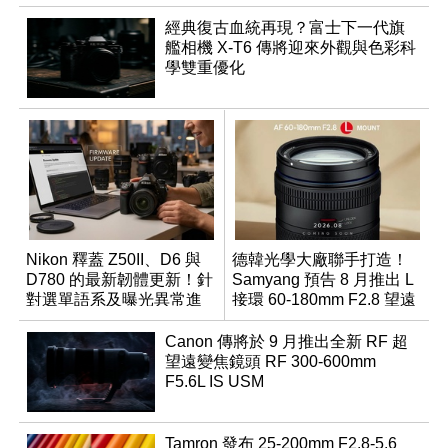
經典復古血統再現？富士下一代旗
艦相機 X-T6 傳將迎來外觀與色彩科
學雙重優化
Nikon 釋蓋 Z50II、D6 與
德韓光學大廠聯手打造！
D780 的最新韌體更新！針
Samyang 預告 8 月推出 L
對選單語系及曝光異常進
接環 60-180mm F2.8 望遠
行修復
變焦鏡
Canon 傳將於 9 月推出全新 RF 超
望遠變焦鏡頭 RF 300-600mm
F5.6L IS USM
Tamron 發布 25-200mm F2.8-5.6