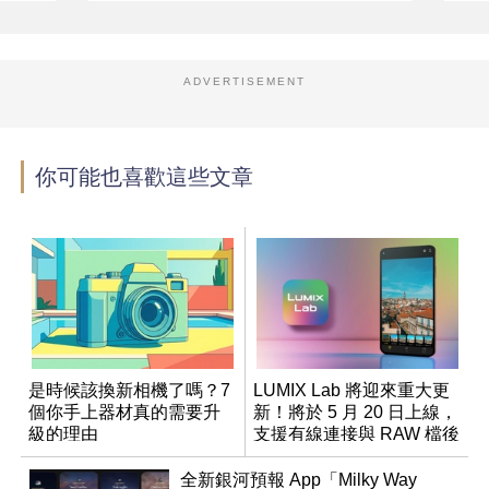
ADVERTISEMENT
你可能也喜歡這些文章
是時候該換新相機了嗎？7
LUMIX Lab 將迎來重大更
個你手上器材真的需要升
新！將於 5 月 20 日上線，
級的理由
支援有線連接與 RAW 檔後
製
全新銀河預報 App「Milky Way