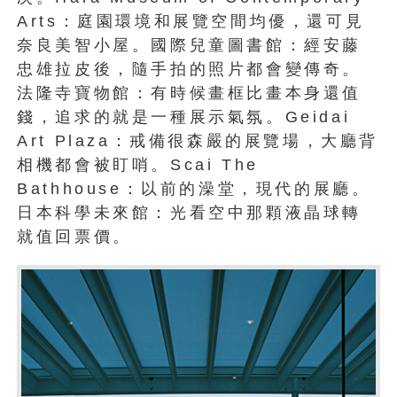
Arts：庭園環境和展覽空間均優，還可見
奈良美智小屋。國際兒童圖書館：經安藤
忠雄拉皮後，隨手拍的照片都會變傳奇。
法隆寺寶物館：有時候畫框比畫本身還值
錢，追求的就是一種展示氣氛。Geidai
Art Plaza：戒備很森嚴的展覽場，大廳背
相機都會被盯哨。Scai The
Bathhouse：以前的澡堂，現代的展廳。
日本科學未來館：光看空中那顆液晶球轉
就值回票價。