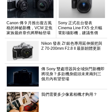
Canon 傳 9 月推出復古風
Sony 正式在台發表
格的神祕新機，VCM 定焦
Cinema Line FX5 全片幅
家族最終章也將壓軸登場
電影攝影機，建議售價
NT$144,980
Nikon 發表 Zf 銀色專用延伸握把與
Z 70-200mm F2.8 II 最新韌體更新
傳 Sony 雙處理器與全域快門新機即
將現身？多款機身鏡頭未來兩到三
個月內有望登場
我們需要多少像素相機才夠用？