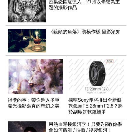
密集恐懼症慎入！21張以條紋為主
題的攝影作品
《鏡頭的角落》裝模作樣 攝影須知
得獎的事：帶你進入多重
據稱Sony即將推出全新餅
曝光攝影寫真的奇幻之美
乾鏡頭FE 28mm F2.8？將
於副廠餅乾鏡競爭
用熱血迎接銀河季！只要7招教你學
會如何觀測 / 拍攝 / 後製銀河！