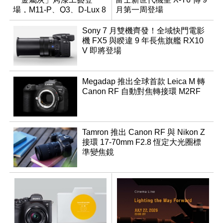
場，M11-P、Q3、D-Lux 8
月第一周登場
領銜換裝
Sony 7 月雙機齊發！全域快門電影
機 FX5 與睽違 9 年長焦旗艦 RX10
V 即將登場
Megadap 推出全球首款 Leica M 轉
Canon RF 自動對焦轉接環 M2RF
Tamron 推出 Canon RF 與 Nikon Z
接環 17-70mm F2.8 恆定大光圈標
準變焦鏡