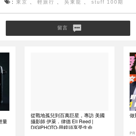
東京
輕旅行
吳東龍
stuff 100期
、
、
、
留言
從戰地孤兒到百萬巨星，專訪 美國
做
輕量
攝影師 伊萊．律德 Eli Reed |
DIGIPHOTO-用鏡頭享受生命
P