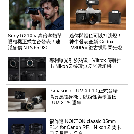
Sony RX10 V 高倍率類單
迷你閃燈也可以打跳燈！
眼相機正式在台發表！建
神牛發表全新 Godox
議售價 NT$ 65,980
iM30Pro 復古微型閃光燈
專利曝光引發熱議！Viltrox 傳將推
出 Nikon Z 接環無反光鏡相機？
Panasonic LUMIX L10 正式登場！
高質感隨身機，以感性美學迎接
LUMIX 25 週年
福倫達 NOKTON classic 35mm
F1.4 for Canon RF、Nikon Z 雙卡
口 7 月同步登台