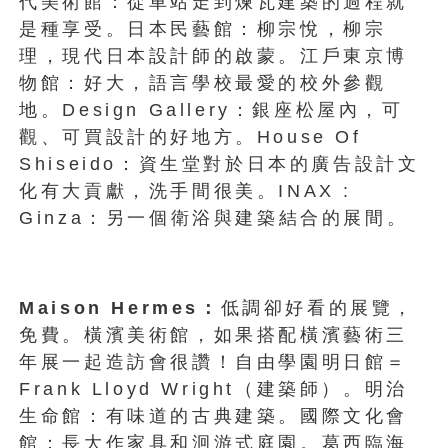
代美術館：從車站走到煉瓦建築的過程就
是種享受。日本民藝館：柳宗悅，柳宗
理，現代日本設計師的啟蒙。江戶東京博
物館：好大，語言學校最愛的校外參觀
地。Design Gallery：銀座松屋內，可
觀、可買設計的好地方。House Of
Shiseido：資生堂對於日本的廣告設計文
化有大貢獻，洗手間很美。INAX :
Ginza：另一個衛浴與建築結合的展間。
Maison Hermes：
低調卻好看的展覽，
免費。橫濱美術館，如果搭配橫濱藝術三
年展一起造訪會很讚！自由學園明日館＝
Frank Lloyd Wright（建築師）。明治
生命館：有味道的古典建築。國際文化會
館：長大作家具和洄游式庭園。葛西臨海