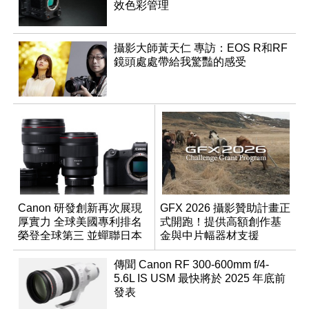
效色彩管理
攝影大師黃天仁 專訪：EOS R和RF
鏡頭處處帶給我驚豔的感受
Canon 研發創新再次展現
GFX 2026 攝影贊助計畫正
厚實力 全球美國專利排名
式開跑！提供高額創作基
榮登全球第三 並蟬聯日本
金與中片幅器材支援
企業排名榜首
傳聞 Canon RF 300-600mm f/4-
5.6L IS USM 最快將於 2025 年底前
發表