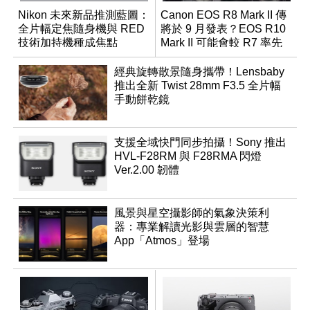
Nikon 未來新品推測藍圖：
Canon EOS R8 Mark II 傳
全片幅定焦隨身機與 RED
將於 9 月發表？EOS R10
技術加持機種成焦點
Mark II 可能會較 R7 率先
推出
經典旋轉散景隨身攜帶！Lensbaby
推出全新 Twist 28mm F3.5 全片幅
手動餅乾鏡
支援全域快門同步拍攝！Sony 推出
HVL-F28RM 與 F28RMA 閃燈
Ver.2.00 韌體
風景與星空攝影師的氣象決策利
器：專業解讀光影與雲層的智慧
App「Atmos」登場