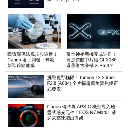
歐盟環保法規步步逼近！
富士神祕新機完成註冊！
Canon 著手開發「無氟」
會是旗艦中片幅 GFX180
新型鏡頭鍍膜
還是復古旁軸 X-Pro4？
挑戰視野極限！Tamron 12-20mm
F2.8 (A084) 全片幅超廣角變焦鏡正
式發表
Canon 傳將為 APS-C 機型導入堆
疊式感光元件！EOS R7 Mark II 或
迎來高速讀出升級