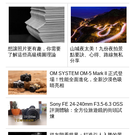
想讓照片更有趣，你需要
山城夜太美！九份夜拍景
了解這些高級構圖理論
點要訣、心得、路線無私
分享
OM SYSTEM OM-5 Mark II 正式登
場！性能全面進化，全新沙漠色吸
睛亮相
Sony FE 24-240mm F3.5-6.3 OSS
評測體驗：全方位旅遊鏡的街頭試
煉
從灰階看世界：打造引人入勝的黑