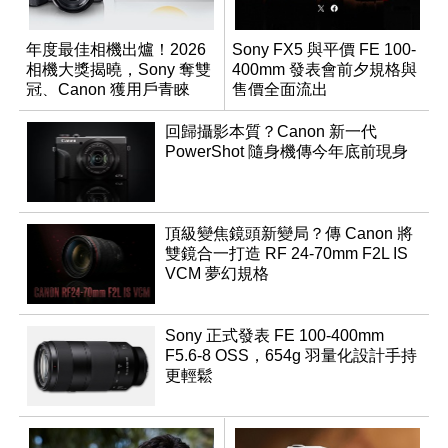
年度最佳相機出爐！2026
Sony FX5 與平價 FE 100-
相機大獎揭曉，Sony 奪雙
400mm 發表會前夕規格與
冠、Canon 獲用戶青睞
售價全面流出
回歸攝影本質？Canon 新一代
PowerShot 隨身機傳今年底前現身
頂級變焦鏡頭新變局？傳 Canon 將
雙鏡合一打造 RF 24-70mm F2L IS
VCM 夢幻規格
Sony 正式發表 FE 100-400mm
F5.6-8 OSS，654g 羽量化設計手持
更輕鬆