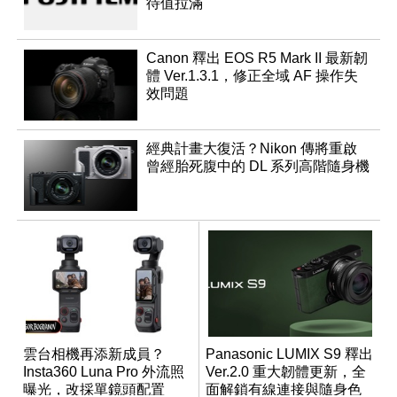
待值拉滿
Canon 釋出 EOS R5 Mark II 最新韌
體 Ver.1.3.1，修正全域 AF 操作失
效問題
經典計畫大復活？Nikon 傳將重啟
曾經胎死腹中的 DL 系列高階隨身機
雲台相機再添新成員？
Panasonic LUMIX S9 釋出
Insta360 Luna Pro 外流照
Ver.2.0 重大韌體更新，全
曝光，改採單鏡頭配置
面解鎖有線連接與隨身色