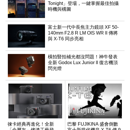
Tonight」登場，一鍵掌握最佳拍攝
時機與構圖
富士新一代中長焦主力鏡頭 XF 50-
140mm F2.8 R LM OIS WR II 傳將
與 X-T6 同步亮相
橫拍豎拍補光都沒問題！神牛發表
全新 Godox Lux Junior II 復古機頂
閃光燈
徠卡經典再進化！全新
巴黎 FUJIKINA 盛會倒數
「金屬灰」烤漆工藝登
富士新世代機皇 X-T6 傳 9