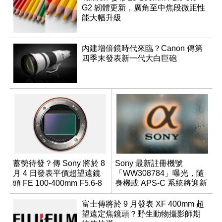
G2 韌體更新，廣角至中焦段微距性
能大幅升級
內建增倍鏡時代來臨？Canon 傳第
四季末發表新一代大白巨砲
蓄勢待發？傳 Sony 將於 8
Sony 最新註冊機號
月 4 日發表平價超望遠鏡
「WW308784」曝光，隨
頭 FE 100-400mm F5.6-8
身機或 APS-C 系統將迎新
成員？
富士傳將於 9 月發表 XF 400mm 超
望遠定焦鏡頭？野生動物攝影師期