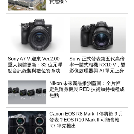
貨危機？
Sony A7 V 迎來 Ver.2.00
Sony 正式發表第五代高倍
重大韌體更新：32 位元浮
率一體式相機 RX10 V，雙
點音訊錄製與數位簽章功
影像處理器與 AI 單元上身
能登場
Nikon 未來新品推測藍圖：全片幅
定焦隨身機與 RED 技術加持機種成
焦點
Canon EOS R8 Mark II 傳將於 9 月
發表？EOS R10 Mark II 可能會較
R7 率先推出