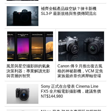
補齊全幅產品線空缺？徠卡新機
SL3-P 最新規格與售價傳聞流出
風景與星空攝影師的氣象
Canon 傳 9 月推出復古風
決策利器：專業解讀光影
格的神祕新機，VCM 定焦
與雲層的智慧
家族最終章也將壓軸登場
App「Atmos」登場
Sony 正式在台發表 Cinema Line
FX5 全片幅電影攝影機，建議售價
NT$144,980