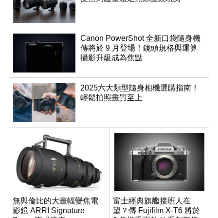
Canon PowerShot 全新口袋隨身機
傳將於 9 月登場！鏡頭規格與運算
攝影升級成為焦點
2025六大類型隨身相機選購指南！
輕鬆拍照畫質至上
無與倫比的大畫幅變焦電
富士經典旗艦接班人在
影鏡 ARRI Signature
望？傳 Fujifilm X-T6 將於