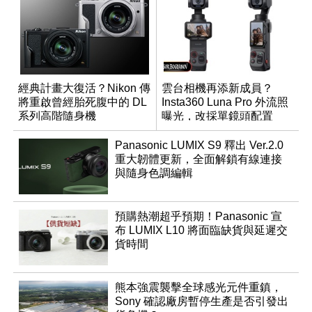
經典計畫大復活？Nikon 傳
雲台相機再添新成員？
將重啟曾經胎死腹中的 DL
Insta360 Luna Pro 外流照
系列高階隨身機
曝光，改採單鏡頭配置
Panasonic LUMIX S9 釋出 Ver.2.0
重大韌體更新，全面解鎖有線連接
與隨身色調編輯
預購熱潮超乎預期！Panasonic 宣
布 LUMIX L10 將面臨缺貨與延遲交
貨時間
熊本強震襲擊全球感光元件重鎮，
Sony 確認廠房暫停生產是否引發出