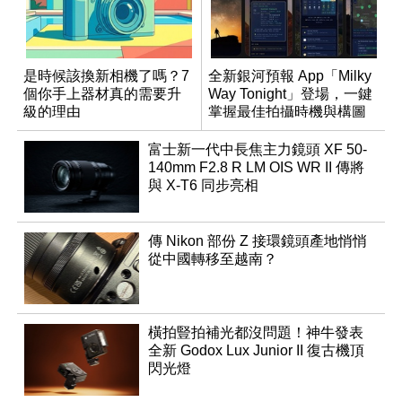
是時候該換新相機了嗎？7
全新銀河預報 App「Milky
個你手上器材真的需要升
Way Tonight」登場，一鍵
級的理由
掌握最佳拍攝時機與構圖
富士新一代中長焦主力鏡頭 XF 50-
140mm F2.8 R LM OIS WR II 傳將
與 X-T6 同步亮相
傳 Nikon 部份 Z 接環鏡頭產地悄悄
從中國轉移至越南？
橫拍豎拍補光都沒問題！神牛發表
全新 Godox Lux Junior II 復古機頂
閃光燈