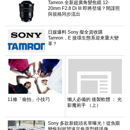
Tamron 全新超廣角變焦鏡 12-
20mm F2.8 Di III 即將登場？間諜照
與規格同步流出
日媒爆料 Sony 擬全資收購
Tamron，E 接環生態系迎來重大變
革？
11條「偷拍」小技巧
懶人必備的 後製軟體 ： 光
影魔術手 （上）
Sony 多款新鏡頭名單曝光！從魚眼
變焦到超望遠定焦原型鏡現身