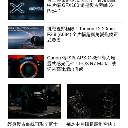
中片幅 GFX180 還是復古旁軸 X-
Pro4？
挑戰視野極限！Tamron 12-20mm
F2.8 (A084) 全片幅超廣角變焦鏡正
式發表
Canon 傳將為 APS-C 機型導入堆
疊式感光元件！EOS R7 Mark II 或
迎來高速讀出升級
經典復古血統再現？富士
補足中片幅超廣角空缺！