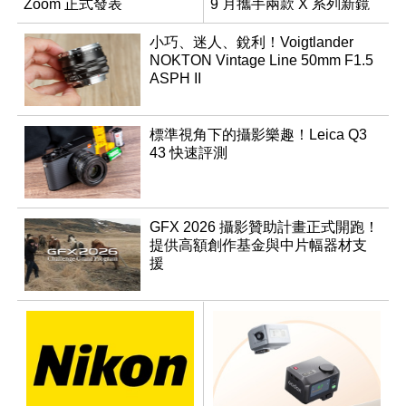
Zoom 正式發表
9 月攜手兩款 X 系列新鏡
頭登場
小巧、迷人、銳利！Voigtlander
NOKTON Vintage Line 50mm F1.5
ASPH II
標準視角下的攝影樂趣！Leica Q3
43 快速評測
GFX 2026 攝影贊助計畫正式開跑！
提供高額創作基金與中片幅器材支
援