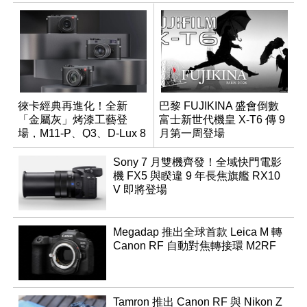
徠卡經典再進化！全新
巴黎 FUJIKINA 盛會倒數
「金屬灰」烤漆工藝登
富士新世代機皇 X-T6 傳 9
場，M11-P、Q3、D-Lux 8
月第一周登場
領銜換裝
Sony 7 月雙機齊發！全域快門電影
機 FX5 與睽違 9 年長焦旗艦 RX10
V 即將登場
Megadap 推出全球首款 Leica M 轉
Canon RF 自動對焦轉接環 M2RF
Tamron 推出 Canon RF 與 Nikon Z