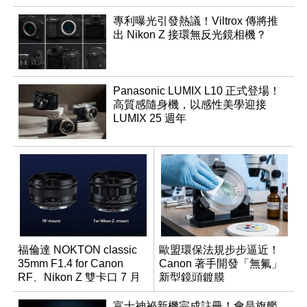
專利曝光引發熱議！Viltrox 傳將推
出 Nikon Z 接環無反光鏡相機？
Panasonic LUMIX L10 正式登場！
高質感隨身機，以感性美學迎接
LUMIX 25 週年
福倫達 NOKTON classic
歐盟環保法規步步逼近！
35mm F1.4 for Canon
Canon 著手開發「無氟」
RF、Nikon Z 雙卡口 7 月
新型鏡頭鍍膜
同步登台
富士神祕新機完成註冊！會是旗艦