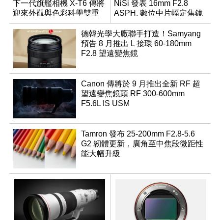
下一代旗艦相機 X-T6 傳將
NiSi 發表 16mm F2.8
迎來外觀與色彩科學雙重
ASPH. 數位中片幅定焦鏡
優化
德韓光學大廠聯手打造！Samyang
預告 8 月推出 L 接環 60-180mm
F2.8 望遠變焦鏡
Canon 傳將於 9 月推出全新 RF 超
望遠變焦鏡頭 RF 300-600mm
F5.6L IS USM
Tamron 發布 25-200mm F2.8-5.6
G2 韌體更新，廣角至中焦段微距性
能大幅升級