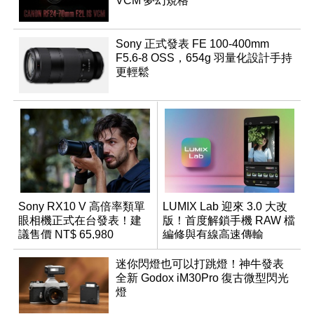
VCM 夢幻規格
Sony 正式發表 FE 100-400mm
F5.6-8 OSS，654g 羽量化設計手持
更輕鬆
Sony RX10 V 高倍率類單
LUMIX Lab 迎來 3.0 大改
眼相機正式在台發表！建
版！首度解鎖手機 RAW 檔
議售價 NT$ 65,980
編修與有線高速傳輸
迷你閃燈也可以打跳燈！神牛發表
全新 Godox iM30Pro 復古微型閃光
燈