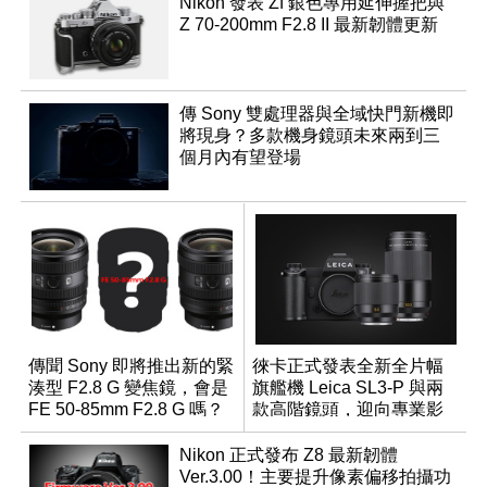
Nikon 發表 Zf 銀色專用延伸握把與
Z 70-200mm F2.8 II 最新韌體更新
傳 Sony 雙處理器與全域快門新機即
將現身？多款機身鏡頭未來兩到三
個月內有望登場
傳聞 Sony 即將推出新的緊
徠卡正式發表全新全片幅
湊型 F2.8 G 變焦鏡，會是
旗艦機 Leica SL3-P 與兩
FE 50-85mm F2.8 G 嗎？
款高階鏡頭，迎向專業影
音全方位演進
Nikon 正式發布 Z8 最新韌體
Ver.3.00！主要提升像素偏移拍攝功