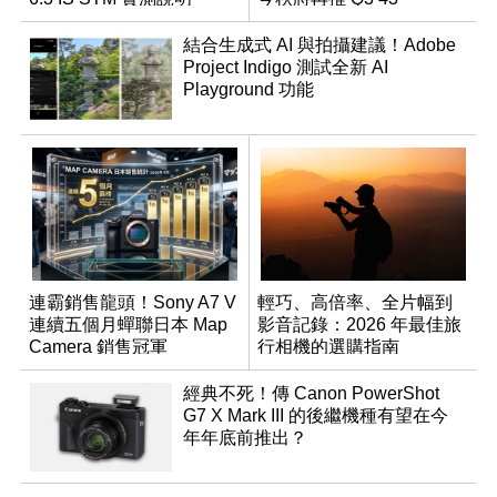
Monochrom
結合生成式 AI 與拍攝建議！Adobe
Project Indigo 測試全新 AI
Playground 功能
連霸銷售龍頭！Sony A7 V
輕巧、高倍率、全片幅到
連續五個月蟬聯日本 Map
影音記錄：2026 年最佳旅
Camera 銷售冠軍
行相機的選購指南
經典不死！傳 Canon PowerShot
G7 X Mark III 的後繼機種有望在今
年年底前推出？