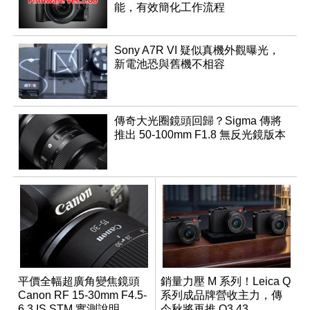
能，有效簡化工作流程
Sony A7R VI 疑似真機外觀曝光，
新電池恐與舊機不相容
傳奇大光圈鏡頭回歸？Sigma 傳將
推出 50-100mm F1.8 無反光鏡版本
平價全幅超廣角變焦鏡頭
銷量力壓 M 系列！Leica Q
Canon RF 15-30mm F4.5-
系列成品牌營收主力，傳
6.3 IS STM 實測說明
今秋將再推 Q3 43