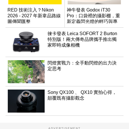
RED 技術注入？Nikon
神牛發表 Godox iT30
2026 - 2027 年新韋品路線
Pro：口袋裡的攝影棚，重
圖傳聞匯整
新定義閃光燈的輕巧與專
業
徠卡發表 Leica SOFORT 2 Burton
特別版！兩大傳奇品牌攜手推出獨
家即時成像相機
閃燈實戰力：全手動閃燈的出力決
定思考
Sony QX100 、 QX10 實拍心得，
顛覆既有攝影觀念
ADVERTISEMENT