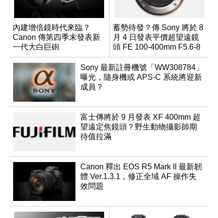
內建增倍鏡時代來臨？
蓄勢待發？傳 Sony 將於 8
Canon 傳第四季末發表新
月 4 日發表平價超望遠鏡
一代大白巨砲
頭 FE 100-400mm F5.6-8
Sony 最新註冊機號「WW308784」
曝光，隨身機或 APS-C 系統將迎新
成員？
富士傳將於 9 月發表 XF 400mm 超
望遠定焦鏡頭？野生動物攝影師期
待值拉滿
Canon 釋出 EOS R5 Mark II 最新韌
體 Ver.1.3.1，修正全域 AF 操作失
效問題