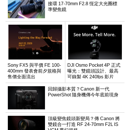
接環 17-70mm F2.8 恆定大光圈標
準變焦鏡
Sony FX5 與平價 FE 100-
DJI Osmo Pocket 4P 正式
400mm 發表會前夕規格與
曝光：雙鏡頭設計、最高
售價全面流出
可錄製 4K 240fps 影片
回歸攝影本質？Canon 新一代
PowerShot 隨身機傳今年底前現身
頂級變焦鏡頭新變局？傳 Canon 將
雙鏡合一打造 RF 24-70mm F2L IS