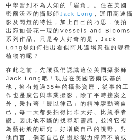
中學習到不為人知的「眉角」。住在美國
密爾沃基的攝影師
，運用高速攝
Jack Long
影及閃燈的特性，加上自己的巧思，便拍
出宛如曇花一現的Vessels and Blooms
系列作品。只是令人好奇的是，Jack
Long是如何拍出看似阿凡達場景裡的變種
植物的呢？
在此之前，先讓我們認識這位美國攝影師
Jack Long吧！現居在美國密爾沃基的
他，擁有超過35年的攝影資歷，從事的工
作也是廣告與專業攝影，除了平時接案之
外，秉持著「嚴以律己」的精神驅動著自
己，每一天都要拍得比昨天好、比競爭者
讚。因此他不斷的找尋新靈感，並將它視
為藝術般的研究，好增廣自己的視野。對
他而言，倘若自己的攝影能力停滯不前或