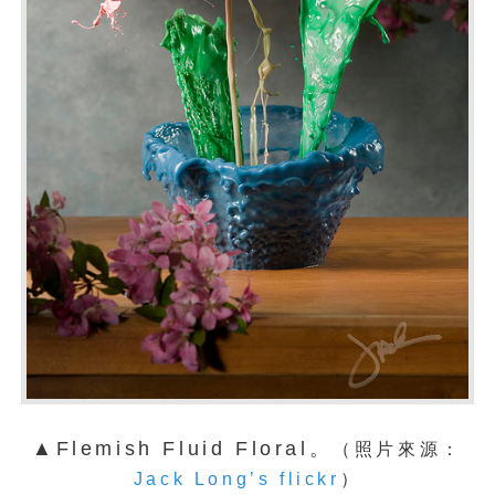
▲Flemish Fluid Floral。
（照片來源：
Jack Long’s flickr
）