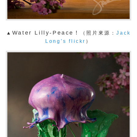
Water Lilly-Peace！
▲
（照片來源：
Jack
Long’s flickr
）