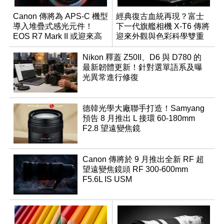
Canon 傳將為 APS-C 機型
經典復古血統再現？富士
導入堆疊式感光元件！
下一代旗艦相機 X-T6 傳將
EOS R7 Mark II 或迎來高
迎來外觀與色彩科學雙重
速讀出升級
優化
Nikon 釋蓋 Z50II、D6 與 D780 的
最新韌體更新！針對選單語系及曝
光異常進行修復
德韓光學大廠聯手打造！Samyang
預告 8 月推出 L 接環 60-180mm
F2.8 望遠變焦鏡
Canon 傳將於 9 月推出全新 RF 超
望遠變焦鏡頭 RF 300-600mm
F5.6L IS USM