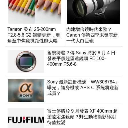
Tamron 發布 25-200mm
內建增倍鏡時代來臨？
F2.8-5.6 G2 韌體更新，廣
Canon 傳第四季末發表新
角至中焦段微距性能大幅
一代大白巨砲
升級
蓄勢待發？傳 Sony 將於 8 月 4 日
發表平價超望遠鏡頭 FE 100-
400mm F5.6-8
Sony 最新註冊機號「WW308784」
曝光，隨身機或 APS-C 系統將迎新
成員？
富士傳將於 9 月發表 XF 400mm 超
望遠定焦鏡頭？野生動物攝影師期
待值拉滿