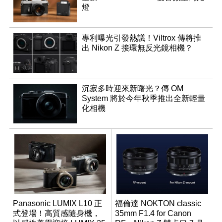
燈
專利曝光引發熱議！Viltrox 傳將推
出 Nikon Z 接環無反光鏡相機？
沉寂多時迎來新曙光？傳 OM
System 將於今年秋季推出全新輕量
化相機
Panasonic LUMIX L10 正
福倫達 NOKTON classic
式登場！高質感隨身機，
35mm F1.4 for Canon