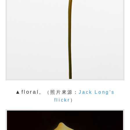
▲floral
。
（照片來源：
Jack Long’s
flickr
）