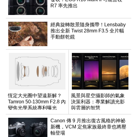
R7 率先推出
經典旋轉散景隨身攜帶！Lensbaby
推出全新 Twist 28mm F3.5 全片幅
手動餅乾鏡
恆定大光圈中望遠新解？
風景與星空攝影師的氣象
Tamron 50-130mm F2.8 內
決策利器：專業解讀光影
變焦光學系統專利曝光
與雲層的智慧
App「Atmos」登場
Canon 傳 9 月推出復古風格的神祕
新機，VCM 定焦家族最終章也將壓
軸登場