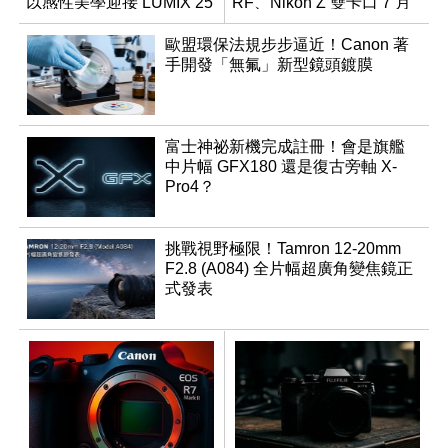
以感性美學迎接 LUMIX 25
RF、Nikon Z 雙卡口 7 月
週年
同步登台
歐盟環保法規步步逼近！Canon 著
手開發「無氟」新型鏡頭鍍膜
富士神祕新機完成註冊！會是旗艦
中片幅 GFX180 還是復古旁軸 X-
Pro4？
挑戰視野極限！Tamron 12-20mm
F2.8 (A084) 全片幅超廣角變焦鏡正
式發表