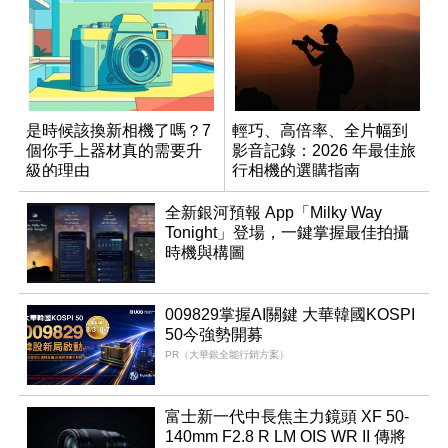
是時候該換新相機了嗎？7
輕巧、高倍率、全片幅到
個你手上器材真的需要升
影音記錄：2026 年最佳旅
級的理由
行相機的選購指南
全新銀河預報 App「Milky Way
Tonight」登場，一鍵掌握最佳拍攝
時機與構圖
009829掌握AI關鍵 大華韓國KOSPI
50今強勢開募
PR（大華銀全能行銷方案）
富士新一代中長焦主力鏡頭 XF 50-
140mm F2.8 R LM OIS WR II 傳將