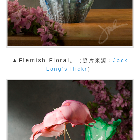
▲Flemish Floral。
（照片來源：
Jack
Long’s flickr
）