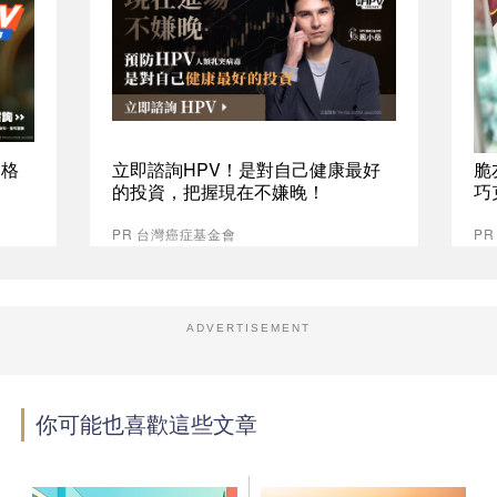
資格
立即諮詢HPV！是對自己健康最好
脆
的投資，把握現在不嫌晚！
巧
PR 台灣癌症基金會
P
ADVERTISEMENT
你可能也喜歡這些文章