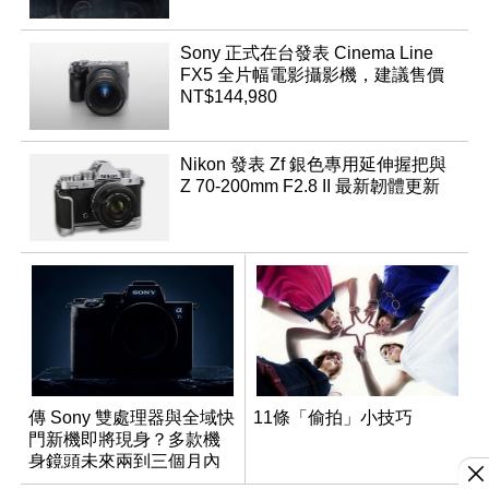
Sony 正式在台發表 Cinema Line
FX5 全片幅電影攝影機，建議售價
NT$144,980
Nikon 發表 Zf 銀色專用延伸握把與
Z 70-200mm F2.8 II 最新韌體更新
傳 Sony 雙處理器與全域快
11條「偷拍」小技巧
門新機即將現身？多款機
身鏡頭未來兩到三個月內
有望登場