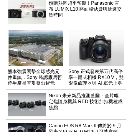
預購熱潮超乎預期！Panasonic 宣
布 LUMIX L10 將面臨缺貨與延遲交
貨時間
熊本強震襲擊全球感光元
Sony 正式發表第五代高倍
件重鎮，Sony 確認廠房暫
率一體式相機 RX10 V，雙
停生產是否引發出貨危
影像處理器與 AI 單元上身
機？
Nikon 未來新品推測藍圖：全片幅
定焦隨身機與 RED 技術加持機種成
焦點
Canon EOS R8 Mark II 傳將於 9 月
發表？EOS R10 Mark II 可能會較