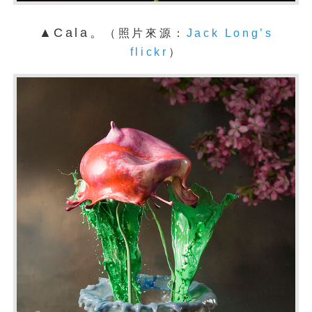
▲Cala。
（照片來源：
Jack Long’s
flickr
）