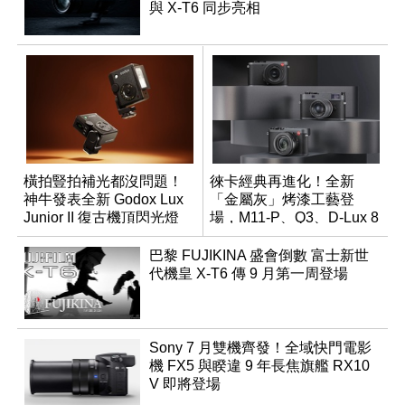
與 X-T6 同步亮相
橫拍豎拍補光都沒問題！
徠卡經典再進化！全新
神牛發表全新 Godox Lux
「金屬灰」烤漆工藝登
Junior II 復古機頂閃光燈
場，M11-P、Q3、D-Lux 8
領銜換裝
巴黎 FUJIKINA 盛會倒數 富士新世
代機皇 X-T6 傳 9 月第一周登場
Sony 7 月雙機齊發！全域快門電影
機 FX5 與睽違 9 年長焦旗艦 RX10
V 即將登場