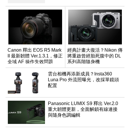
Canon 釋出 EOS R5 Mark
經典計畫大復活？Nikon 傳
II 最新韌體 Ver.1.3.1，修正
將重啟曾經胎死腹中的 DL
全域 AF 操作失效問題
系列高階隨身機
雲台相機再添新成員？Insta360
Luna Pro 外流照曝光，改採單鏡頭
配置
Panasonic LUMIX S9 釋出 Ver.2.0
重大韌體更新，全面解鎖有線連接
與隨身色調編輯