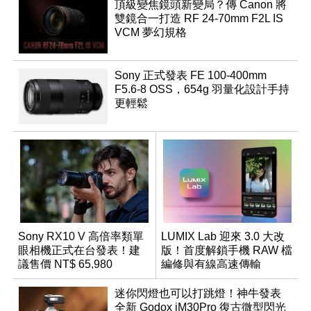
頂級變焦鏡頭新變局？傳 Canon 將
雙鏡合一打造 RF 24-70mm F2L IS
VCM 夢幻規格
Sony 正式發表 FE 100-400mm
F5.6-8 OSS，654g 羽量化設計手持
更輕鬆
Sony RX10 V 高倍率類單
LUMIX Lab 迎來 3.0 大改
眼相機正式在台發表！建
版！首度解鎖手機 RAW 檔
議售價 NT$ 65,980
編修與有線高速傳輸
迷你閃燈也可以打跳燈！神牛發表
全新 Godox iM30Pro 復古微型閃光