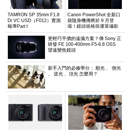
TAMRON SP 35mm F1.8
Canon PowerShot 全新口
Di VC USD（F012）實測
袋隨身機傳將於 9 月登
報導Part Ⅰ
場！鏡頭規格與運算攝影
升級成為焦點
更輕巧平價的遠攝方案？傳 Sony 正
研發 FE 100-400mm F5-6.8 OSS
望遠變焦鏡頭
新手入門的必修學分： 順光 、 側光
、 逆光 、頂光 怎麼用？