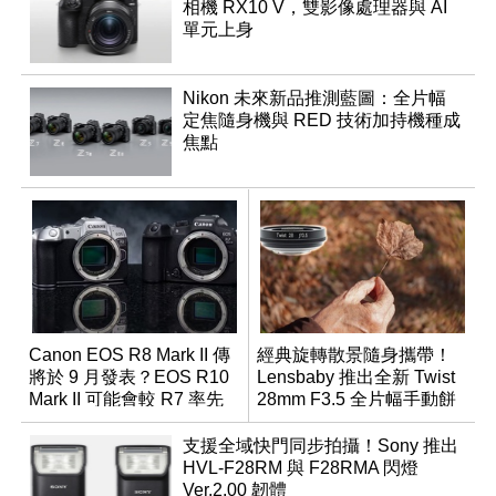
相機 RX10 V，雙影像處理器與 AI
單元上身
Nikon 未來新品推測藍圖：全片幅
定焦隨身機與 RED 技術加持機種成
焦點
Canon EOS R8 Mark II 傳
經典旋轉散景隨身攜帶！
將於 9 月發表？EOS R10
Lensbaby 推出全新 Twist
Mark II 可能會較 R7 率先
28mm F3.5 全片幅手動餅
推出
乾鏡
支援全域快門同步拍攝！Sony 推出
HVL-F28RM 與 F28RMA 閃燈
Ver.2.00 韌體