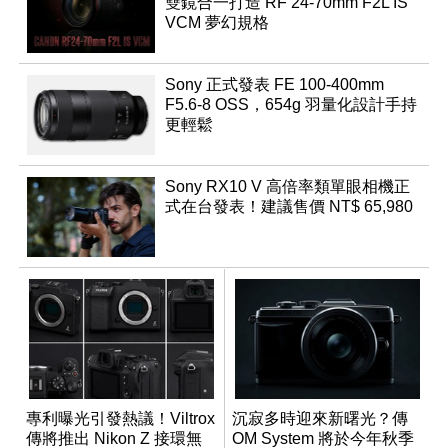
雙鏡合一打造 RF 24-70mm F2L IS
VCM 夢幻規格
Sony 正式發表 FE 100-400mm
F5.6-8 OSS，654g 羽量化設計手持
更輕鬆
Sony RX10 V 高倍率類單眼相機正
式在台發表！建議售價 NT$ 65,980
專利曝光引發熱議！Viltrox
沉寂多時迎來新曙光？傳
傳將推出 Nikon Z 接環無
OM System 將於今年秋季