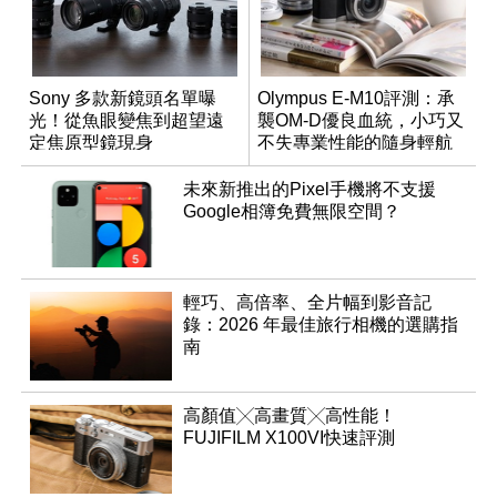
Sony 多款新鏡頭名單曝
Olympus E-M10評測：承
光！從魚眼變焦到超望遠
襲OM-D優良血統，小巧又
定焦原型鏡現身
不失專業性能的隨身輕航
機
未來新推出的Pixel手機將不支援
Google相簿免費無限空間？
輕巧、高倍率、全片幅到影音記
錄：2026 年最佳旅行相機的選購指
南
高顏值╳高畫質╳高性能！
FUJIFILM X100VI快速評測