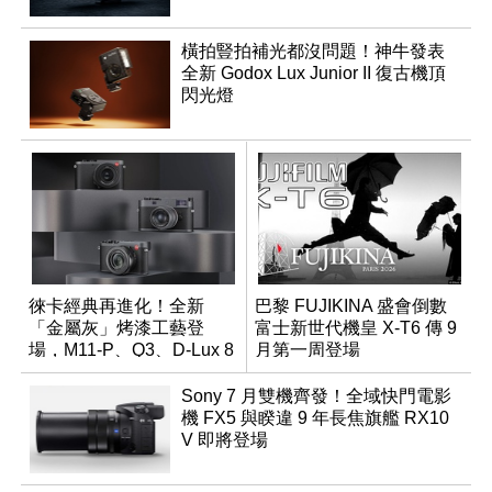
橫拍豎拍補光都沒問題！神牛發表
全新 Godox Lux Junior II 復古機頂
閃光燈
徠卡經典再進化！全新
巴黎 FUJIKINA 盛會倒數
「金屬灰」烤漆工藝登
富士新世代機皇 X-T6 傳 9
場，M11-P、Q3、D-Lux 8
月第一周登場
領銜換裝
Sony 7 月雙機齊發！全域快門電影
機 FX5 與睽違 9 年長焦旗艦 RX10
V 即將登場