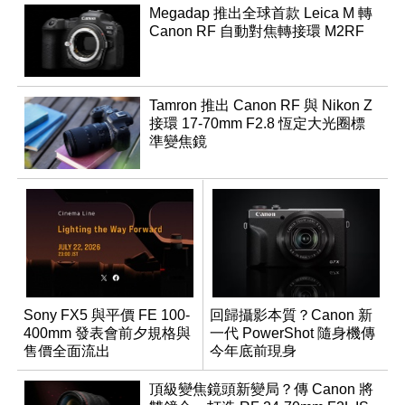
Megadap 推出全球首款 Leica M 轉
Canon RF 自動對焦轉接環 M2RF
Tamron 推出 Canon RF 與 Nikon Z
接環 17-70mm F2.8 恆定大光圈標
準變焦鏡
Sony FX5 與平價 FE 100-
回歸攝影本質？Canon 新
400mm 發表會前夕規格與
一代 PowerShot 隨身機傳
售價全面流出
今年底前現身
頂級變焦鏡頭新變局？傳 Canon 將