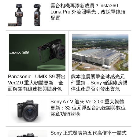
雲台相機再添新成員？Insta360
Luna Pro 外流照曝光，改採單鏡頭
配置
Panasonic LUMIX S9 釋出
熊本強震襲擊全球感光元
Ver.2.0 重大韌體更新，全
件重鎮，Sony 確認廠房暫
面解鎖有線連接與隨身色
停生產是否引發出貨危
調編輯
機？
Sony A7 V 迎來 Ver.2.00 重大韌體
更新：32 位元浮點音訊錄製與數位
簽章功能登場
Sony 正式發表第五代高倍率一體式