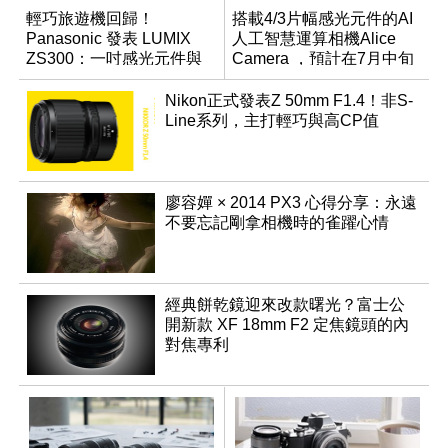
輕巧旅遊機回歸！
搭載4/3片幅感光元件的AI
Panasonic 發表 LUMIX
人工智慧運算相機Alice
ZS300：一吋感光元件與
Camera ，預計在7月中旬
15 倍光學變焦
開始交貨！
Nikon正式發表Z 50mm F1.4！非S-
Line系列，主打輕巧與高CP值
廖容嬋 × 2014 PX3 心得分享：永遠
不要忘記剛拿相機時的雀躍心情
經典餅乾鏡迎來改款曙光？富士公
開新款 XF 18mm F2 定焦鏡頭的內
對焦專利