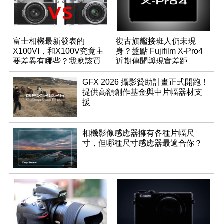
富士相機最新發表的
復古旗艦接班人仍未現
X100VI，和X100V究竟主
身？盤點 Fujifilm X-Pro4
要差異有哪些？我應該買
近期傳聞與現實差距
哪一台？
GFX 2026 攝影贊助計畫正式開跑！
提供高額創作基金與中片幅器材支
援
相機影像感應器擁有各種片幅尺
寸，但哪種尺寸感應器最適合你？