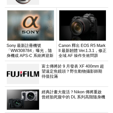
Sony 最新註冊機號
Canon 釋出 EOS R5 Mark
「WW308784」曝光，隨
II 最新韌體 Ver.1.3.1，修正
身機或 APS-C 系統將迎新
全域 AF 操作失效問題
成員？
富士傳將於 9 月發表 XF 400mm 超
望遠定焦鏡頭？野生動物攝影師期
待值拉滿
經典計畫大復活？Nikon 傳將重啟
曾經胎死腹中的 DL 系列高階隨身機