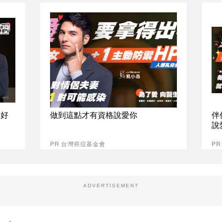
最好
做到這點才有資格說愛你
伴
說
PR 台灣癌症基金會
P
ADVERTISEMENT