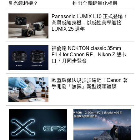
反光鏡相機？
推出全新輕量化相機
Panasonic LUMIX L10 正式登場！
高質感隨身機，以感性美學迎接
LUMIX 25 週年
福倫達 NOKTON classic 35mm
F1.4 for Canon RF、Nikon Z 雙卡
口 7 月同步登台
歐盟環保法規步步逼近！Canon 著
手開發「無氟」新型鏡頭鍍膜