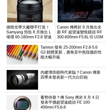
德韓光學大廠聯手打造！
Canon 傳將於 9 月推出全
Samyang 預告 8 月推出 L
新 RF 超望遠變焦鏡頭 RF
接環 60-180mm F2.8 望遠
300-600mm F5.6L IS USM
變焦鏡
Tamron 發布 25-200mm F2.8-5.6
G2 韌體更新，廣角至中焦段微距性
能大幅升級
內建增倍鏡時代來臨？Canon 傳第
四季末發表新一代大白巨砲
蓄勢待發？傳 Sony 將於 8 月 4 日
發表平價超望遠鏡頭 FE 100-
400mm F5.6-8