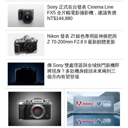
App「Atmos」登場
Sony 正式在台發表 Cinema Line
FX5 全片幅電影攝影機，建議售價
NT$144,980
Nikon 發表 Zf 銀色專用延伸握把與
Z 70-200mm F2.8 II 最新韌體更新
傳 Sony 雙處理器與全域快門新機即
將現身？多款機身鏡頭未來兩到三
個月內有望登場