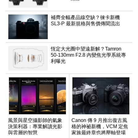
補齊全幅產品線空缺？徠卡新機
SL3-P 最新規格與售價傳聞流出
恆定大光圈中望遠新解？Tamron
50-130mm F2.8 內變焦光學系統專
利曝光
風景與星空攝影師的氣象
Canon 傳 9 月推出復古風
決策利器：專業解讀光影
格的神祕新機，VCM 定焦
與雲層的智慧
家族最終章也將壓軸登場