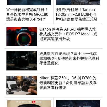
富士神祕新機完成註冊！
挑戰視野極限！Tamron
會是旗艦中片幅 GFX180
12-20mm F2.8 (A084) 全
還是復古旁軸 X-Pro4？
片幅超廣角變焦鏡正式發
表
Canon 傳將為 APS-C 機型導入堆
疊式感光元件！EOS R7 Mark II 或
迎來高速讀出升級
經典復古血統再現？富士下一代旗
艦相機 X-T6 傳將迎來外觀與色彩科
學雙重優化
Nikon 釋蓋 Z50II、D6 與 D780 的
最新韌體更新！針對選單語系及曝
光異常進行修復