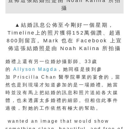
▲結婚訊息公佈至今剛好一個星期，
Timeline上的照片獲得152萬個讚、超過
800則留言。Mark 也在 Facebook 上宣
佈這張結婚照是由 Noah Kalina 所拍攝
婚禮上還有另一位婚紗攝影師、33歲
的
Allyson Magda
，她同樣是接到參
加
Priscilla Chan 醫學院畢業的宴會的，當
然也是到現場才知道參加的是一場婚禮
。她當
時並沒有馬上把結婚的訊息和照片送給各大媒
體，也未透露太多婚禮的細節。但相信此事件
過後，對她的工作依然有極大的幫助。
wanted an image that would show
something clean, beautiful, and free of