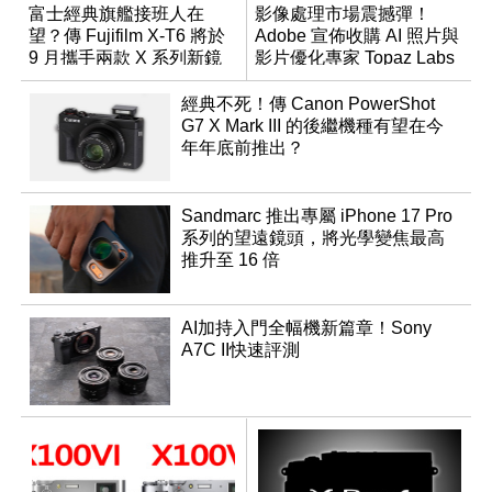
富士經典旗艦接班人在
影像處理市場震撼彈！
望？傳 Fujifilm X-T6 將於
Adobe 宣佈收購 AI 照片與
9 月攜手兩款 X 系列新鏡
影片優化專家 Topaz Labs
頭登場
經典不死！傳 Canon PowerShot
G7 X Mark III 的後繼機種有望在今
年年底前推出？
Sandmarc 推出專屬 iPhone 17 Pro
系列的望遠鏡頭，將光學變焦最高
推升至 16 倍
AI加持入門全幅機新篇章！Sony
A7C II快速評測