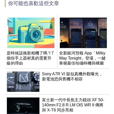
你可能也喜歡這些文章
是時候該換新相機了嗎？7
全新銀河預報 App「Milky
個你手上器材真的需要升
Way Tonight」登場，一鍵
級的理由
掌握最佳拍攝時機與構圖
Sony A7R VI 疑似真機外觀曝光，
新電池恐與舊機不相容
富士新一代中長焦主力鏡頭 XF 50-
140mm F2.8 R LM OIS WR II 傳將
與 X-T6 同步亮相