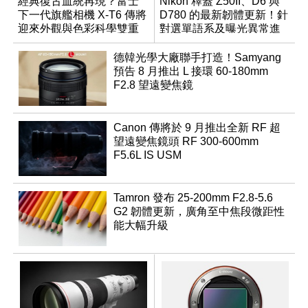
經典復古血統再現？富士
Nikon 釋蓋 Z50II、D6 與
下一代旗艦相機 X-T6 傳將
D780 的最新韌體更新！針
迎來外觀與色彩科學雙重
對選單語系及曝光異常進
優化
行修復
德韓光學大廠聯手打造！Samyang
預告 8 月推出 L 接環 60-180mm
F2.8 望遠變焦鏡
Canon 傳將於 9 月推出全新 RF 超
望遠變焦鏡頭 RF 300-600mm
F5.6L IS USM
Tamron 發布 25-200mm F2.8-5.6
G2 韌體更新，廣角至中焦段微距性
能大幅升級