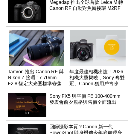
Megadap 推出全球首款 Leica M 轉
Canon RF 自動對焦轉接環 M2RF
Tamron 推出 Canon RF 與
年度最佳相機出爐！2026
Nikon Z 接環 17-70mm
相機大獎揭曉，Sony 奪雙
F2.8 恆定大光圈標準變焦
冠、Canon 獲用戶青睞
鏡
Sony FX5 與平價 FE 100-400mm
發表會前夕規格與售價全面流出
回歸攝影本質？Canon 新一代
PowerShot 隨身機傳今年底前現身