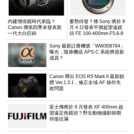
內建增倍鏡時代來臨？
蓄勢待發？傳 Sony 將於 8
Canon 傳第四季末發表新
月 4 日發表平價超望遠鏡
一代大白巨砲
頭 FE 100-400mm F5.6-8
Sony 最新註冊機號「WW308784」
曝光，隨身機或 APS-C 系統將迎新
成員？
Canon 釋出 EOS R5 Mark II 最新韌
體 Ver.1.3.1，修正全域 AF 操作失
效問題
富士傳將於 9 月發表 XF 400mm 超
望遠定焦鏡頭？野生動物攝影師期
待值拉滿