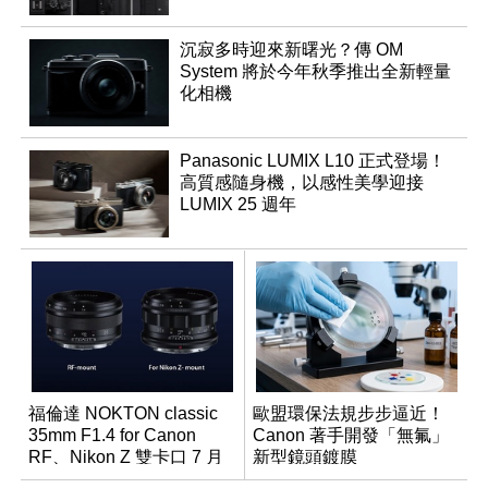
沉寂多時迎來新曙光？傳 OM
System 將於今年秋季推出全新輕量
化相機
Panasonic LUMIX L10 正式登場！
高質感隨身機，以感性美學迎接
LUMIX 25 週年
福倫達 NOKTON classic
歐盟環保法規步步逼近！
35mm F1.4 for Canon
Canon 著手開發「無氟」
RF、Nikon Z 雙卡口 7 月
新型鏡頭鍍膜
同步登台