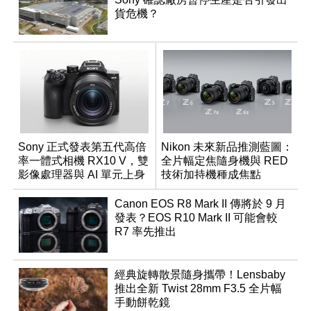
貨危機？
Sony 正式發表第五代高倍
Nikon 未來新品推測藍圖：
率一體式相機 RX10 V，雙
全片幅定焦隨身機與 RED
影像處理器與 AI 單元上身
技術加持機種成焦點
Canon EOS R8 Mark II 傳將於 9 月
發表？EOS R10 Mark II 可能會較
R7 率先推出
經典旋轉散景隨身攜帶！Lensbaby
推出全新 Twist 28mm F3.5 全片幅
手動餅乾鏡