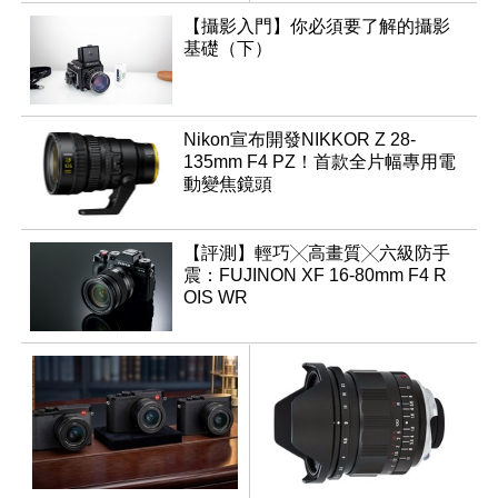
版
【攝影入門】你必須要了解的攝影
基礎（下）
Nikon宣布開發NIKKOR Z 28-
135mm F4 PZ！首款全片幅專用電
動變焦鏡頭
【評測】輕巧╳高畫質╳六級防手
震：FUJINON XF 16-80mm F4 R
OIS WR