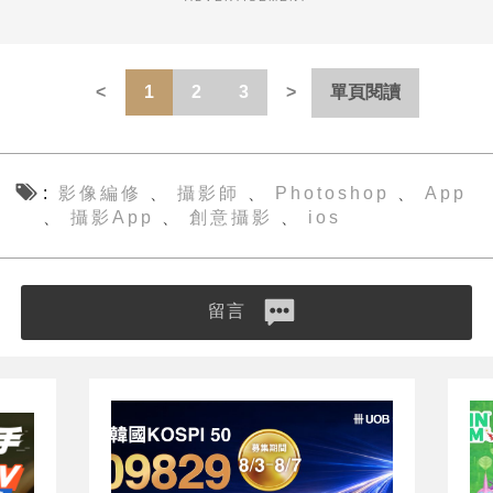
1
2
3
單頁閱讀
影像編修
攝影師
Photoshop
App
、
、
、
攝影App
創意攝影
ios
、
、
、
留言