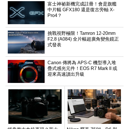
富士神祕新機完成註冊！會是旗艦
中片幅 GFX180 還是復古旁軸 X-
Pro4？
挑戰視野極限！Tamron 12-20mm
F2.8 (A084) 全片幅超廣角變焦鏡正
式發表
Canon 傳將為 APS-C 機型導入堆
疊式感光元件！EOS R7 Mark II 或
迎來高速讀出升級