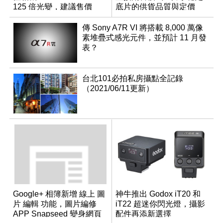
125 倍光變，建議售價
底片的供貨品質與定價
NT$36,000
傳 Sony A7R VI 將搭載 8,000 萬像
素堆疊式感光元件，並預計 11 月發
表？
台北101必拍私房攝點全記錄
（2021/06/11更新）
Google+ 相簿新增 線上 圖
神牛推出 Godox iT20 和
片 編輯 功能，圖片編修
iT22 超迷你閃光燈，攝影
APP Snapseed 變身網頁
配件再添新選擇