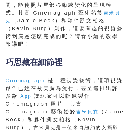
間，能使照片局部移動或變化的呈現模
式。其實 Cinemagraph 藝術始於
吉米貝
（Jamie Beck）和夥伴凱文柏格
克
（Kevin Burg）創作，這麼有趣的視覺藝
術到底是怎麼完成的呢？請看小編的教學
報導吧！
巧思藏在細節裡
是一種視覺藝術，這項視覺
Cinemagraph
創作已經在歐美廣為流行，甚至還推出許
多款
讓玩家可以輕鬆製作
App
Cinemagraph 照片。其實
Cinemagraph 藝術始於
（Jamie
吉米貝克
Beck）和夥伴凱文柏格（Kevin
Burg），
吉米貝克是一位來自紐約的女攝影