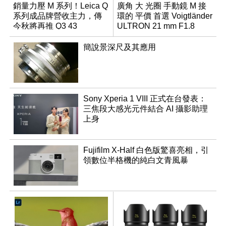
銷量力壓 M 系列！Leica Q
廣角 大 光圈 手動鏡 M 接
系列成品牌營收主力，傳
環的 平價 首選 Voigtländer
今秋將再推 Q3 43
ULTRON 21 mm F1.8
Monochrom
Aspherical
簡說景深尺及其應用
Sony Xperia 1 VIII 正式在台發表：
三焦段大感光元件結合 AI 攝影助理
上身
Fujifilm X-Half 白色版驚喜亮相，引
領數位半格機的純白文青風暴