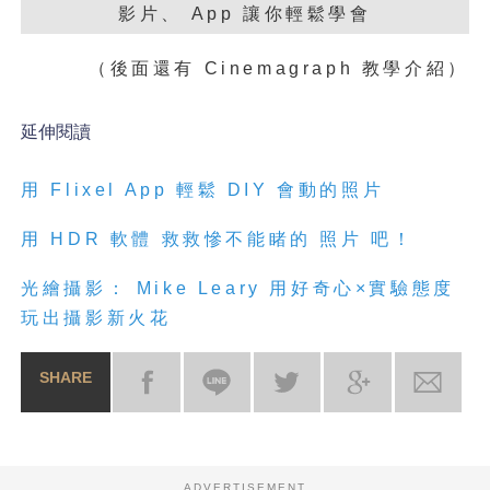
（後面還有 Cinemagraph 教學介紹）
延伸閱讀
用 Flixel App 輕鬆 DIY
會
動
的
照
片
用 HDR 軟體 救救慘不能睹
的
照
片
吧！
光繪攝影： Mike Leary 用好奇心×實驗態度
玩出攝影新火花
SHARE
ADVERTISEMENT