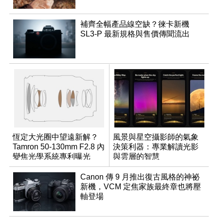
補齊全幅產品線空缺？徠卡新機
SL3-P 最新規格與售價傳聞流出
恆定大光圈中望遠新解？
風景與星空攝影師的氣象
Tamron 50-130mm F2.8 內
決策利器：專業解讀光影
變焦光學系統專利曝光
與雲層的智慧
App「Atmos」登場
Canon 傳 9 月推出復古風格的神祕
新機，VCM 定焦家族最終章也將壓
軸登場