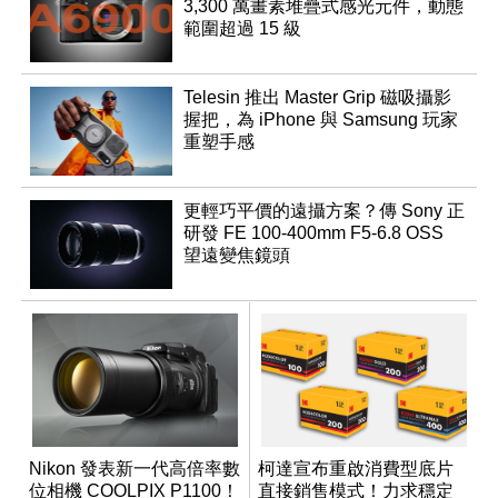
3,300 萬畫素堆疊式感光元件，動態
範圍超過 15 級
Telesin 推出 Master Grip 磁吸攝影
握把，為 iPhone 與 Samsung 玩家
重塑手感
更輕巧平價的遠攝方案？傳 Sony 正
研發 FE 100-400mm F5-6.8 OSS
望遠變焦鏡頭
Nikon 發表新一代高倍率數
柯達宣布重啟消費型底片
位相機 COOLPIX P1100！
直接銷售模式！力求穩定