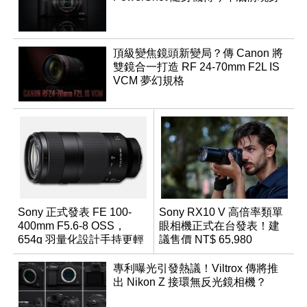
頂級變焦鏡頭新變局？傳 Canon 將
雙鏡合一打造 RF 24-70mm F2L IS
VCM 夢幻規格
Sony 正式發表 FE 100-
Sony RX10 V 高倍率類單
400mm F5.6-8 OSS，
眼相機正式在台發表！建
654g 羽量化設計手持更輕
議售價 NT$ 65,980
鬆
專利曝光引發熱議！Viltrox 傳將推
出 Nikon Z 接環無反光鏡相機？