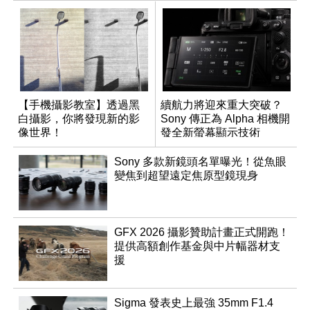
【手機攝影教室】透過黑
續航力將迎來重大突破？
白攝影，你將發現新的影
Sony 傳正為 Alpha 相機開
像世界！
發全新螢幕顯示技術
Sony 多款新鏡頭名單曝光！從魚眼
變焦到超望遠定焦原型鏡現身
GFX 2026 攝影贊助計畫正式開跑！
提供高額創作基金與中片幅器材支
援
Sigma 發表史上最強 35mm F1.4