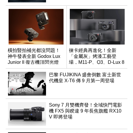
橫拍豎拍補光都沒問題！
徠卡經典再進化！全新
神牛發表全新 Godox Lux
「金屬灰」烤漆工藝登
Junior II 復古機頂閃光燈
場，M11-P、Q3、D-Lux 8
領銜換裝
巴黎 FUJIKINA 盛會倒數 富士新世
代機皇 X-T6 傳 9 月第一周登場
Sony 7 月雙機齊發！全域快門電影
機 FX5 與睽違 9 年長焦旗艦 RX10
V 即將登場