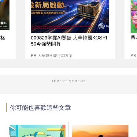
資格
009829掌握AI關鍵 大華韓國KOSPI
帶
50今強勢開募
PR 大華銀全能行銷方案
PR
ADVERTISEMENT
你可能也喜歡這些文章