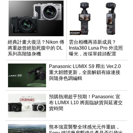
經典計畫大復活？Nikon 傳
雲台相機再添新成員？
將重啟曾經胎死腹中的 DL
Insta360 Luna Pro 外流照
系列高階隨身機
曝光，改採單鏡頭配置
Panasonic LUMIX S9 釋出 Ver.2.0
重大韌體更新，全面解鎖有線連接
與隨身色調編輯
預購熱潮超乎預期！Panasonic 宣
布 LUMIX L10 將面臨缺貨與延遲交
貨時間
熊本強震襲擊全球感光元件重鎮，
Sony 確認廠房暫停生產是否引發出