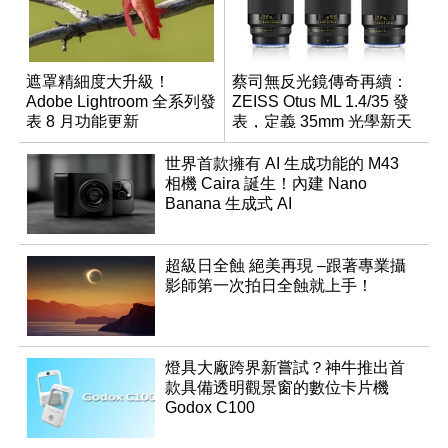
遮罩精細度大升級！
蔡司無反光鏡傳奇再續：
Adobe Lightroom 全系列發
ZEISS Otus ML 1.4/35 發
表 8 月功能更新
表，定義 35mm 光學新天
花板
世界首款擁有 AI 生成功能的 M43
相機 Caira 誕生！內建 Nano
Banana 生成式 AI
超級日全蝕 絕美再現 –跟著專業攝
影師第一次拍日全蝕就上手！
燈具大廠跨界新嘗試？神牛推出首
款具備透明觀景窗的數位卡片機
Godox C100