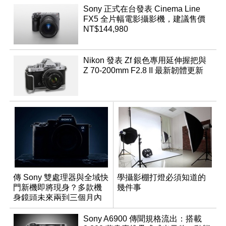
Sony 正式在台發表 Cinema Line
FX5 全片幅電影攝影機，建議售價
NT$144,980
Nikon 發表 Zf 銀色專用延伸握把與
Z 70-200mm F2.8 II 最新韌體更新
傳 Sony 雙處理器與全域快
學攝影棚打燈必須知道的
門新機即將現身？多款機
幾件事
身鏡頭未來兩到三個月內
有望登場
Sony A6900 傳聞規格流出：搭載