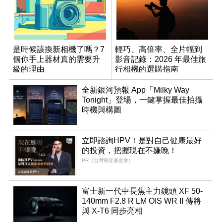
是時候該換新相機了嗎？7
輕巧、高倍率、全片幅到
個你手上器材真的需要升
影音記錄：2026 年最佳旅
級的理由
行相機的選購指南
全新銀河預報 App「Milky Way
Tonight」登場，一鍵掌握最佳拍攝
時機與構圖
立即諮詢HPV！是對自己健康最好
的投資，把握現在不嫌晚！
PR（台灣癌症基金會）
富士新一代中長焦主力鏡頭 XF 50-
140mm F2.8 R LM OIS WR II 傳將
與 X-T6 同步亮相