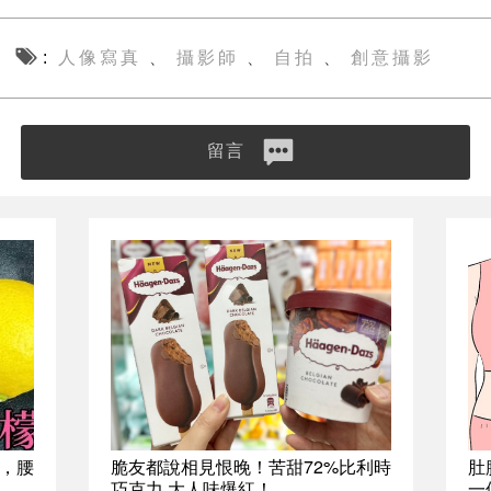
人像寫真
攝影師
自拍
創意攝影
、
、
、
留言
，腰
脆友都說相見恨晚！苦甜72%比利時
肚
巧克力 大人味爆紅！
一