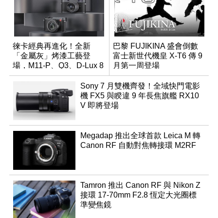
徠卡經典再進化！全新
巴黎 FUJIKINA 盛會倒數
「金屬灰」烤漆工藝登
富士新世代機皇 X-T6 傳 9
場，M11-P、Q3、D-Lux 8
月第一周登場
領銜換裝
Sony 7 月雙機齊發！全域快門電影
機 FX5 與睽違 9 年長焦旗艦 RX10
V 即將登場
Megadap 推出全球首款 Leica M 轉
Canon RF 自動對焦轉接環 M2RF
Tamron 推出 Canon RF 與 Nikon Z
接環 17-70mm F2.8 恆定大光圈標
準變焦鏡