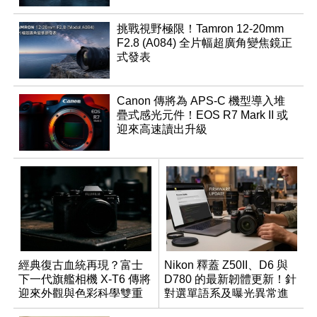
挑戰視野極限！Tamron 12-20mm
F2.8 (A084) 全片幅超廣角變焦鏡正
式發表
Canon 傳將為 APS-C 機型導入堆
疊式感光元件！EOS R7 Mark II 或
迎來高速讀出升級
經典復古血統再現？富士
Nikon 釋蓋 Z50II、D6 與
下一代旗艦相機 X-T6 傳將
D780 的最新韌體更新！針
迎來外觀與色彩科學雙重
對選單語系及曝光異常進
優化
行修復