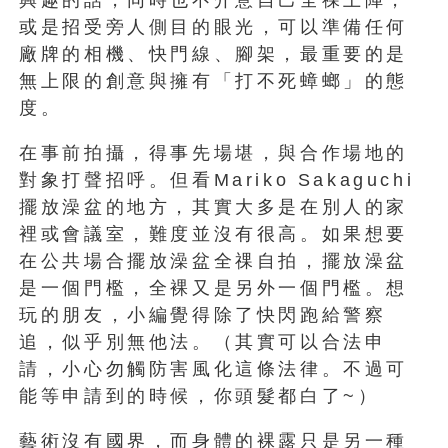
或是招受旁人側目的眼光，可以準備任何
廠牌的相機、快門線、腳架，最重要的是
無上限的創意與擁有「打不死蟑螂」的態
度。
在事前拍攝，得事先場堪，與合作場地的
對象打聲招呼。但看Mariko Sakaguchi
擺放澡盆的地方，其實大多是在別人的家
裡或會議室，難度並沒有很高。如果想要
在公共場合擺放澡盆全祼自拍，擺放澡盆
是一個門檻，全裸又是另外一個門檻。想
玩的朋友，小編覺得除了快閃跑給警察
追，似乎別無他法。（其實可以合法申
請，小心勿觸防害風化這條法律。不過可
能等申請到的時候，你頭髮都白了~）
藝術沒有國界，而身體的裸露只是另一種