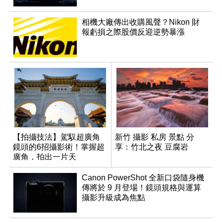
相機大廠傳出收購風聲？Nikon 財
報虧損之際股價反迎逆勢暴漲
【拍攝技法】駕馭超廣角
新竹 攝影 私房 景點 分
鏡頭的6招攝影術！掌握超
享：竹北之夜 豆腐岩
廣角，拍出一片天
Canon PowerShot 全新口袋隨身機
傳將於 9 月登場！鏡頭規格與運算
攝影升級成為焦點