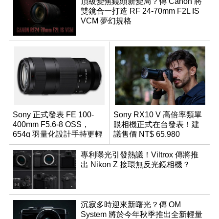
頂級變焦鏡頭新變局？傳 Canon 將
雙鏡合一打造 RF 24-70mm F2L IS
VCM 夢幻規格
Sony 正式發表 FE 100-
Sony RX10 V 高倍率類單
400mm F5.6-8 OSS，
眼相機正式在台發表！建
654g 羽量化設計手持更輕
議售價 NT$ 65,980
鬆
專利曝光引發熱議！Viltrox 傳將推
出 Nikon Z 接環無反光鏡相機？
沉寂多時迎來新曙光？傳 OM
System 將於今年秋季推出全新輕量