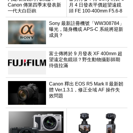
Canon 傳第四季末發表新
月 4 日發表平價超望遠鏡
一代大白巨砲
頭 FE 100-400mm F5.6-8
Sony 最新註冊機號「WW308784」
曝光，隨身機或 APS-C 系統將迎新
成員？
富士傳將於 9 月發表 XF 400mm 超
望遠定焦鏡頭？野生動物攝影師期
待值拉滿
Canon 釋出 EOS R5 Mark II 最新韌
體 Ver.1.3.1，修正全域 AF 操作失
效問題