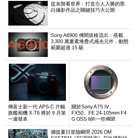
從灰階看世界：打造引人入勝的黑
白攝影作品之關鍵技巧大公開
Sony A6900 傳聞規格流出：搭載
3,300 萬畫素堆疊式感光元件，動態
範圍超過 15 級
傳富士新一代 APS-C 片幅
關於Sony A7S IV、
旗艦相機 X-T6 將於 9 月第
FX50、FE 24-105mm F4
一週發表
G OSS II的一些傳聞
捕捉夏日冒險瞬間 2026 OM