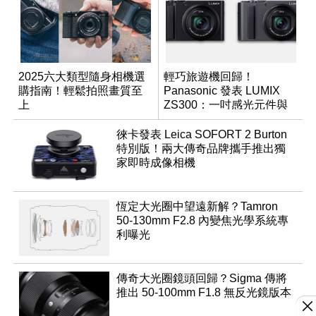
2025六大類型隨身相機選
輕巧旅遊機回歸！
購指南！輕鬆拍照畫質至
Panasonic 發表 LUMIX
上
ZS300：一吋感光元件與
15 倍光學變焦
徠卡發表 Leica SOFORT 2 Burton
特別版！兩大傳奇品牌攜手推出獨
家即時成像相機
恆定大光圈中望遠新解？Tamron
50-130mm F2.8 內變焦光學系統專
利曝光
傳奇大光圈鏡頭回歸？Sigma 傳將
推出 50-100mm F1.8 無反光鏡版本