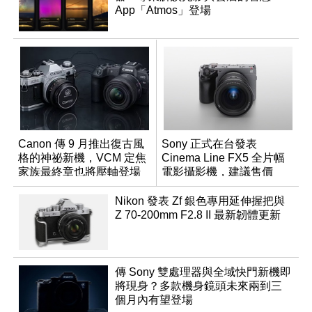
App「Atmos」登場
Canon 傳 9 月推出復古風
Sony 正式在台發表
格的神祕新機，VCM 定焦
Cinema Line FX5 全片幅
家族最終章也將壓軸登場
電影攝影機，建議售價
NT$144,980
Nikon 發表 Zf 銀色專用延伸握把與
Z 70-200mm F2.8 II 最新韌體更新
傳 Sony 雙處理器與全域快門新機即
將現身？多款機身鏡頭未來兩到三
個月內有望登場