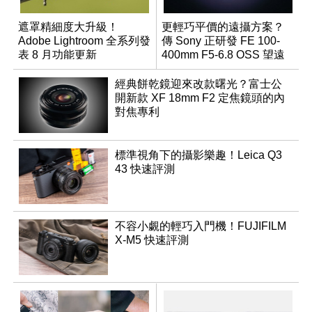
遮罩精細度大升級！
更輕巧平價的遠攝方案？
Adobe Lightroom 全系列發
傳 Sony 正研發 FE 100-
表 8 月功能更新
400mm F5-6.8 OSS 望遠
變焦鏡頭
經典餅乾鏡迎來改款曙光？富士公
開新款 XF 18mm F2 定焦鏡頭的內
對焦專利
標準視角下的攝影樂趣！Leica Q3
43 快速評測
不容小覷的輕巧入門機！FUJIFILM
X-M5 快速評測