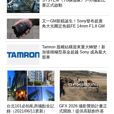
SYSTEM《TG探險家》戶外攝影比
賽正式啟動
又一GM新鏡誕生！Sony發布超廣
角大光圈定焦鏡FE 14mm F1.8 GM
Tamron 股權結構迎來重大轉變！新
加坡積極型基金超越 Sony 成為最大
股東
台北101必拍私房攝點全記
GFX 2026 攝影贊助計畫正
錄（2021/06/11更新）
式開跑！提供高額創作基