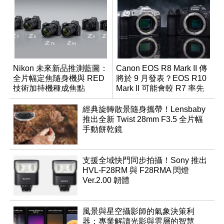
Nikon 未來新品推測藍圖：
Canon EOS R8 Mark II 傳
全片幅定焦隨身機與 RED
將於 9 月發表？EOS R10
技術加持機種成焦點
Mark II 可能會較 R7 率先
推出
經典旋轉散景隨身攜帶！Lensbaby
推出全新 Twist 28mm F3.5 全片幅
手動餅乾鏡
支援全域快門同步拍攝！Sony 推出
HVL-F28RM 與 F28RMA 閃燈
Ver.2.00 韌體
風景與星空攝影師的氣象決策利
器：專業解讀光影與雲層的智慧