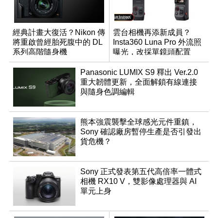
經典計畫大復活？Nikon 傳
雲台相機再添新成員？
將重啟曾經胎死腹中的 DL
Insta360 Luna Pro 外流照
系列高階隨身機
曝光，改採單鏡頭配置
Panasonic LUMIX S9 釋出 Ver.2.0
重大韌體更新，全面解鎖有線連接
與隨身色調編輯
熊本強震襲擊全球感光元件重鎮，
Sony 確認廠房暫停生產是否引發出
貨危機？
Sony 正式發表第五代高倍率一體式
相機 RX10 V，雙影像處理器與 AI
單元上身