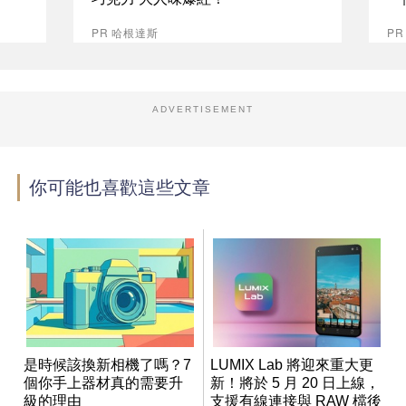
PR 哈根達斯
PR
ADVERTISEMENT
你可能也喜歡這些文章
是時候該換新相機了嗎？7
LUMIX Lab 將迎來重大更
個你手上器材真的需要升
新！將於 5 月 20 日上線，
級的理由
支援有線連接與 RAW 檔後