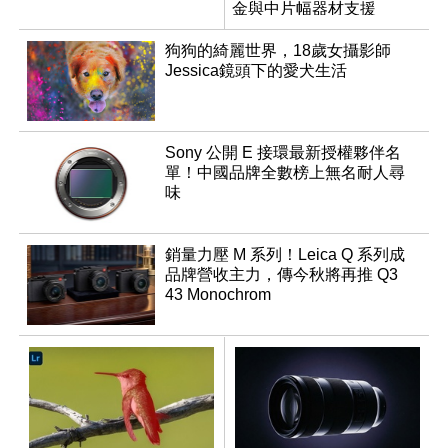
金與中片幅器材支援
狗狗的綺麗世界，18歲女攝影師
Jessica鏡頭下的愛犬生活
Sony 公開 E 接環最新授權夥伴名
單！中國品牌全數榜上無名耐人尋
味
銷量力壓 M 系列！Leica Q 系列成
品牌營收主力，傳今秋將再推 Q3
43 Monochrom