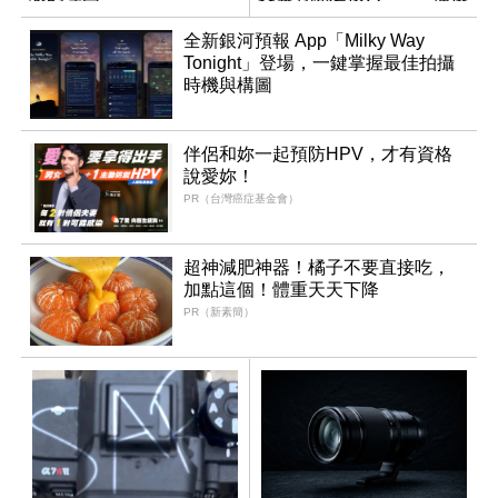
製
全新銀河預報 App「Milky Way
Tonight」登場，一鍵掌握最佳拍攝
時機與構圖
伴侶和妳一起預防HPV，才有資格
說愛妳！
PR（台灣癌症基金會）
超神減肥神器！橘子不要直接吃，
加點這個！體重天天下降
PR（新素簡）