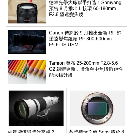
德韓光學大廠聯手打造！Samyang
預告 8 月推出 L 接環 60-180mm
F2.8 望遠變焦鏡
Canon 傳將於 9 月推出全新 RF 超
望遠變焦鏡頭 RF 300-600mm
F5.6L IS USM
Tamron 發布 25-200mm F2.8-5.6
G2 韌體更新，廣角至中焦段微距性
能大幅升級
內建增倍鏡時代來臨？
蓄勢待發？傳 Sony 將於 8