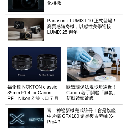
化相機
Panasonic LUMIX L10 正式登場！
高質感隨身機，以感性美學迎接
LUMIX 25 週年
福倫達 NOKTON classic
歐盟環保法規步步逼近！
35mm F1.4 for Canon
Canon 著手開發「無氟」
RF、Nikon Z 雙卡口 7 月
新型鏡頭鍍膜
同步登台
富士神祕新機完成註冊！會是旗艦
中片幅 GFX180 還是復古旁軸 X-
Pro4？