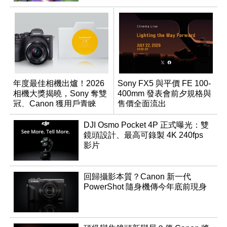
年度最佳相機出爐！2026
Sony FX5 與平價 FE 100-
相機大獎揭曉，Sony 奪雙
400mm 發表會前夕規格與
冠、Canon 獲用戶青睞
售價全面流出
DJI Osmo Pocket 4P 正式曝光：雙
鏡頭設計、最高可錄製 4K 240fps
影片
回歸攝影本質？Canon 新一代
PowerShot 隨身機傳今年底前現身