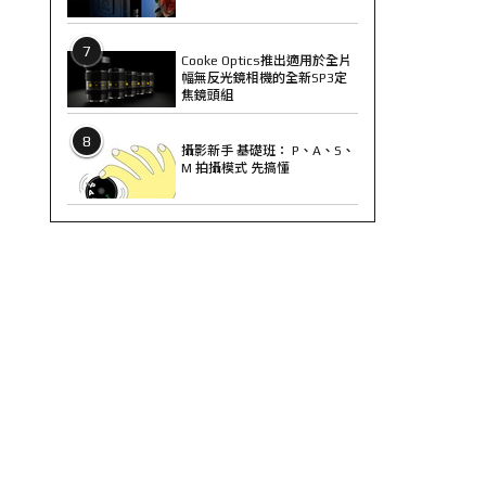
7
Cooke Optics推出適用於全片
幅無反光鏡相機的全新SP3定
焦鏡頭組
8
攝影新手 基礎班： P、A、S、
M 拍攝模式 先搞懂