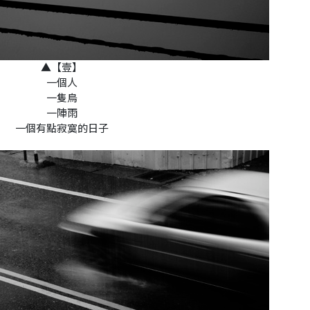
▲【壹】
一個人
一隻鳥
一陣雨
一個有點寂寞的日子