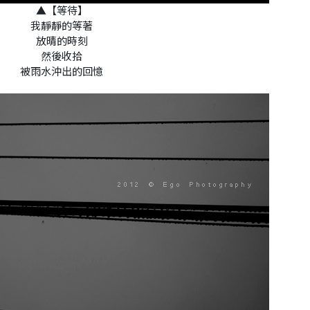
▲【等待】
我靜靜的等著
放晴的時刻
然後收拾
被雨水沖出的回憶