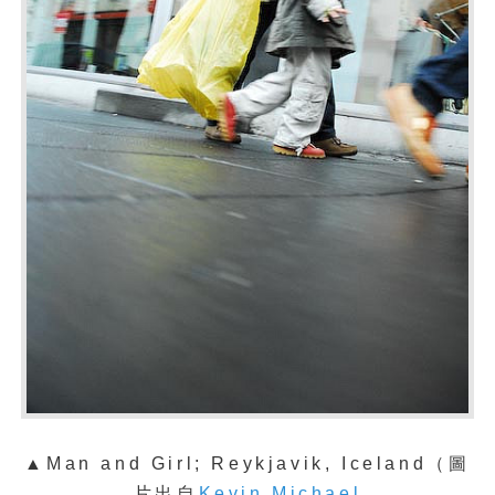
▲Man and Girl; Reykjavik, Iceland（
圖
片出自
Kevin Michael