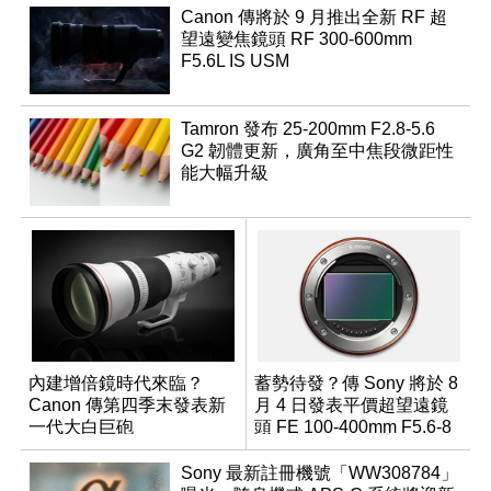
Canon 傳將於 9 月推出全新 RF 超
望遠變焦鏡頭 RF 300-600mm
F5.6L IS USM
Tamron 發布 25-200mm F2.8-5.6
G2 韌體更新，廣角至中焦段微距性
能大幅升級
內建增倍鏡時代來臨？
蓄勢待發？傳 Sony 將於 8
Canon 傳第四季末發表新
月 4 日發表平價超望遠鏡
一代大白巨砲
頭 FE 100-400mm F5.6-8
Sony 最新註冊機號「WW308784」