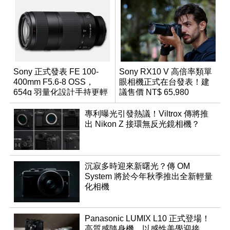
Sony 正式發表 FE 100-
Sony RX10 V 高倍率類單
400mm F5.6-8 OSS，
眼相機正式在台發表！建
654g 羽量化設計手持更輕
議售價 NT$ 65,980
鬆
專利曝光引發熱議！Viltrox 傳將推
出 Nikon Z 接環無反光鏡相機？
沉寂多時迎來新曙光？傳 OM
System 將於今年秋季推出全新輕量
化相機
Panasonic LUMIX L10 正式登場！
高質感隨身機，以感性美學迎接