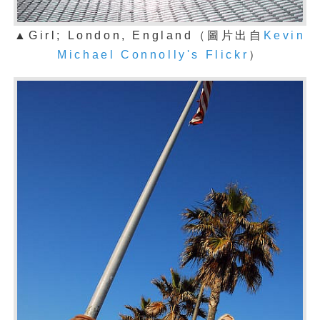
▲Girl; London, England（
圖片出自
Kevin
Michael Connolly's Flickr
）