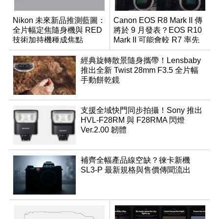
Nikon 未來新品推測藍圖：
Canon EOS R8 Mark II 傳
全片幅定焦隨身機與 RED
將於 9 月發表？EOS R10
技術加持機種成焦點
Mark II 可能會較 R7 率先
推出
經典旋轉散景隨身攜帶！Lensbaby
推出全新 Twist 28mm F3.5 全片幅
手動餅乾鏡
支援全域快門同步拍攝！Sony 推出
HVL-F28RM 與 F28RMA 閃燈
Ver.2.00 韌體
補齊全幅產品線空缺？徠卡新機
SL3-P 最新規格與售價傳聞流出