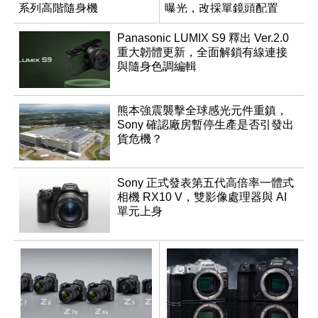
系列高階隨身機
曝光，改採單鏡頭配置
Panasonic LUMIX S9 釋出 Ver.2.0
重大韌體更新，全面解鎖有線連接
與隨身色調編輯
熊本強震襲擊全球感光元件重鎮，
Sony 確認廠房暫停生產是否引發出
貨危機？
Sony 正式發表第五代高倍率一體式
相機 RX10 V，雙影像處理器與 AI
單元上身