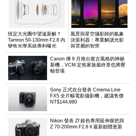
恆定大光圈中望遠新解？
風景與星空攝影師的氣象
Tamron 50-130mm F2.8 內
決策利器：專業解讀光影
變焦光學系統專利曝光
與雲層的智慧
App「Atmos」登場
Canon 傳 9 月推出復古風格的神祕
新機，VCM 定焦家族最終章也將壓
軸登場
Sony 正式在台發表 Cinema Line
FX5 全片幅電影攝影機，建議售價
NT$144,980
Nikon 發表 Zf 銀色專用延伸握把與
Z 70-200mm F2.8 II 最新韌體更新