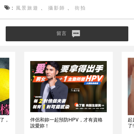
風景旅遊
攝影師
街拍
、
、
留言
了，
伴侶和妳一起預防HPV，才有資格
起
說愛妳！
了