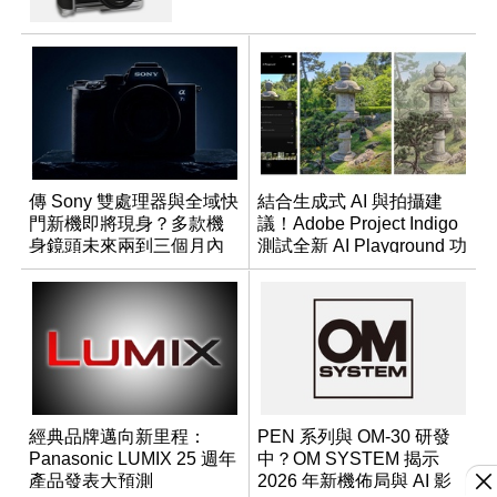
傳 Sony 雙處理器與全域快
結合生成式 AI 與拍攝建
門新機即將現身？多款機
議！Adobe Project Indigo
身鏡頭未來兩到三個月內
測試全新 AI Playground 功
有望登場
能
經典品牌邁向新里程：
PEN 系列與 OM-30 研發
Panasonic LUMIX 25 週年
中？OM SYSTEM 揭示
產品發表大預測
2026 年新機佈局與 AI 影