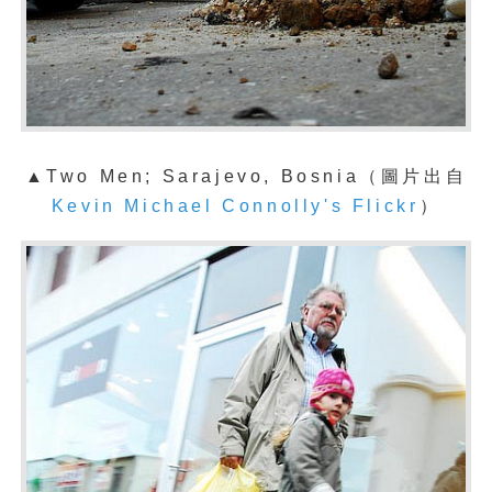
▲Two Men; Sarajevo, Bosnia（
圖片出自
Kevin Michael Connolly's Flickr
）