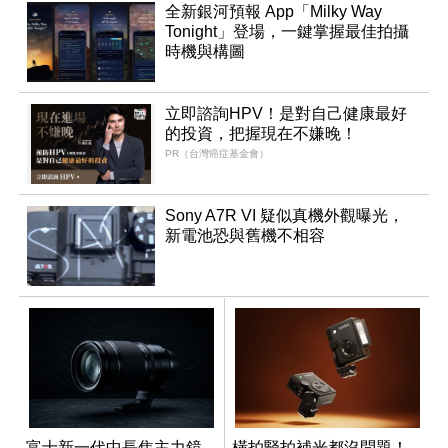
全新銀河預報 App「Milky Way
Tonight」登場，一鍵掌握最佳拍攝
時機與構圖
立即諮詢HPV！是對自己健康最好
的投資，把握現在不嫌晚！
PR（台灣癌症基金會）
Sony A7R VI 疑似真機外觀曝光，
新電池恐與舊機不相容
富士新一代中長焦主力鏡
橫拍豎拍補光都沒問題！