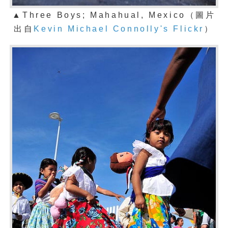
▲Three Boys; Mahahual, Mexico（
圖片
出自
Kevin Michael Connolly's Flickr
）