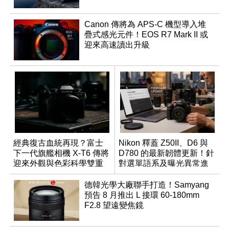
Canon 傳將為 APS-C 機型導入堆
疊式感光元件！EOS R7 Mark II 或
迎來高速讀出升級
經典復古血統再現？富士
Nikon 釋蓋 Z50II、D6 與
下一代旗艦相機 X-T6 傳將
D780 的最新韌體更新！針
迎來外觀與色彩科學雙重
對選單語系及曝光異常進
優化
行修復
德韓光學大廠聯手打造！Samyang
預告 8 月推出 L 接環 60-180mm
F2.8 望遠變焦鏡