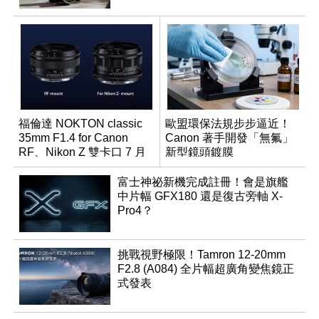
福倫達 NOKTON classic
歐盟環保法規步步逼近！
35mm F1.4 for Canon
Canon 著手開發「無氟」
RF、Nikon Z 雙卡口 7 月
新型鏡頭鍍膜
同步登台
富士神祕新機完成註冊！會是旗艦
中片幅 GFX180 還是復古旁軸 X-
Pro4？
挑戰視野極限！Tamron 12-20mm
F2.8 (A084) 全片幅超廣角變焦鏡正
式發表