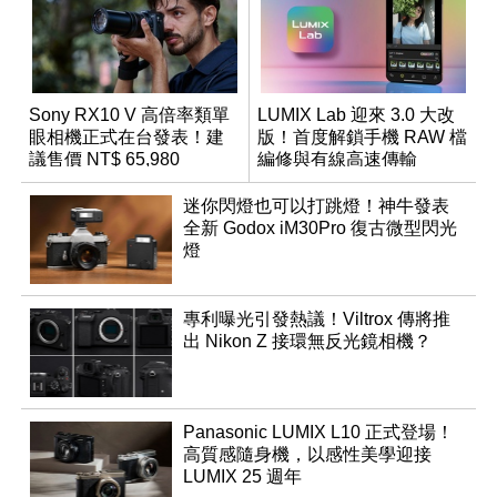
Sony RX10 V 高倍率類單
LUMIX Lab 迎來 3.0 大改
眼相機正式在台發表！建
版！首度解鎖手機 RAW 檔
議售價 NT$ 65,980
編修與有線高速傳輸
迷你閃燈也可以打跳燈！神牛發表
全新 Godox iM30Pro 復古微型閃光
燈
專利曝光引發熱議！Viltrox 傳將推
出 Nikon Z 接環無反光鏡相機？
Panasonic LUMIX L10 正式登場！
高質感隨身機，以感性美學迎接
LUMIX 25 週年