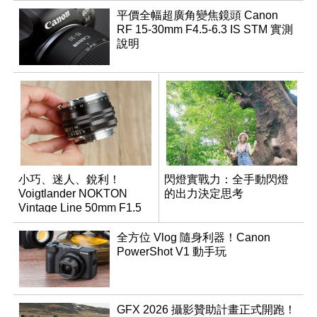
平價全幅超廣角變焦鏡頭 Canon
RF 15-30mm F4.5-6.3 IS STM 實測
說明
小巧、迷人、銳利！
閃燈實戰力：全手動閃燈
Voigtlander NOKTON
的出力決定思考
Vintage Line 50mm F1.5
ASPH II
全方位 Vlog 隨身利器！Canon
PowerShot V1 動手玩
GFX 2026 攝影贊助計畫正式開跑！