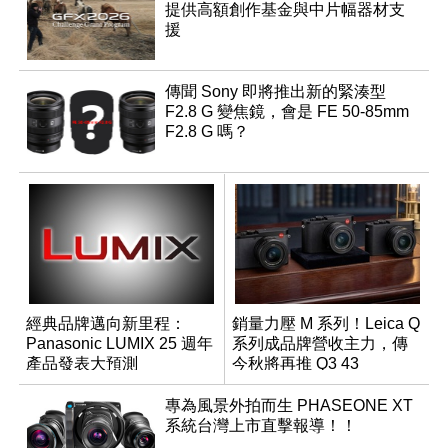
提供高額創作基金與中片幅器材支
援
傳聞 Sony 即將推出新的緊湊型
F2.8 G 變焦鏡，會是 FE 50-85mm
F2.8 G 嗎？
經典品牌邁向新里程：
銷量力壓 M 系列！Leica Q
Panasonic LUMIX 25 週年
系列成品牌營收主力，傳
產品發表大預測
今秋將再推 Q3 43
Monochrom
專為風景外拍而生 PHASEONE XT
系統台灣上市直擊報導！！