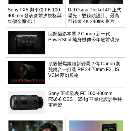
Sony FX5 與平價 FE 100-
DJI Osmo Pocket 4P 正式
400mm 發表會前夕規格與
曝光：雙鏡頭設計、最高
售價全面流出
可錄製 4K 240fps 影片
回歸攝影本質？Canon 新一代
PowerShot 隨身機傳今年底前現身
頂級變焦鏡頭新變局？傳 Canon 將
雙鏡合一打造 RF 24-70mm F2L IS
VCM 夢幻規格
Sony 正式發表 FE 100-400mm
F5.6-8 OSS，654g 羽量化設計手持
更輕鬆