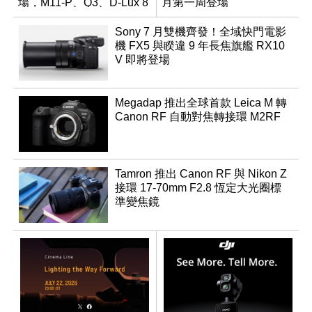
場，M11-P、Q3、D-Lux 8
月第一周登場
領銜換裝
Sony 7 月雙機齊發！全域快門電影
機 FX5 與睽違 9 年長焦旗艦 RX10
V 即將登場
Megadap 推出全球首款 Leica M 轉
Canon RF 自動對焦轉接環 M2RF
Tamron 推出 Canon RF 與 Nikon Z
接環 17-70mm F2.8 恆定大光圈標
準變焦鏡