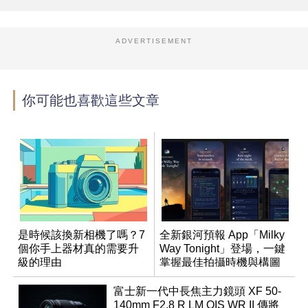
ADVERTISEMENT
你可能也喜歡這些文章
是時候該換新相機了嗎？7
全新銀河預報 App「Milky
個你手上器材真的需要升
Way Tonight」登場，一鍵
級的理由
掌握最佳拍攝時機與構圖
富士新一代中長焦主力鏡頭 XF 50-
140mm F2.8 R LM OIS WR II 傳將