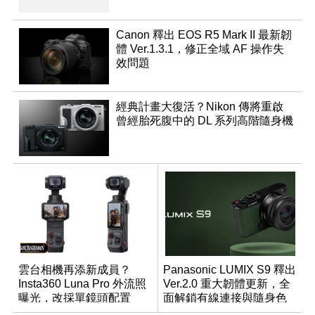
Canon 釋出 EOS R5 Mark II 最新韌
體 Ver.1.3.1，修正全域 AF 操作失
效問題
經典計畫大復活？Nikon 傳將重啟
曾經胎死腹中的 DL 系列高階隨身機
雲台相機再添新成員？
Panasonic LUMIX S9 釋出
Insta360 Luna Pro 外流照
Ver.2.0 重大韌體更新，全
曝光，改採單鏡頭配置
面解鎖有線連接與隨身色
調編輯