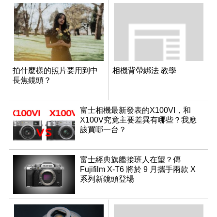
拍什麼樣的照片要用到中
相機背帶綁法 教學
長焦鏡頭？
富士相機最新發表的X100VI，和
X100V究竟主要差異有哪些？我應
該買哪一台？
富士經典旗艦接班人在望？傳
Fujifilm X-T6 將於 9 月攜手兩款 X
系列新鏡頭登場