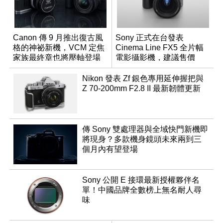
Canon 傳 9 月推出復古風
Sony 正式在台發表
格的神祕新機，VCM 定焦
Cinema Line FX5 全片幅
家族最終章也將壓軸登場
電影攝影機，建議售價
NT$144,980
Nikon 發表 Zf 銀色專用延伸握把與
Z 70-200mm F2.8 II 最新韌體更新
傳 Sony 雙處理器與全域快門新機即
將現身？多款機身鏡頭未來兩到三
個月內有望登場
Sony 公開 E 接環最新授權夥伴名
單！中國品牌全數榜上無名耐人尋
味