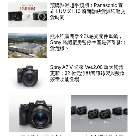
預購熱潮超乎預期！Panasonic 宣
布 LUMIX L10 將面臨缺貨與延遲交
貨時間
熊本強震襲擊全球感光元件重鎮，
Sony 確認廠房暫停生產是否引發出
貨危機？
Sony A7 V 迎來 Ver.2.00 重大韌體
更新：32 位元浮點音訊錄製與數位
簽章功能登場