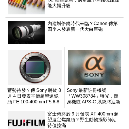
能大幅升級
內建增倍鏡時代來臨？Canon 傳第
四季末發表新一代大白巨砲
蓄勢待發？傳 Sony 將於 8
Sony 最新註冊機號
月 4 日發表平價超望遠鏡
「WW308784」曝光，隨
頭 FE 100-400mm F5.6-8
身機或 APS-C 系統將迎新
成員？
富士傳將於 9 月發表 XF 400mm 超
望遠定焦鏡頭？野生動物攝影師期
待值拉滿