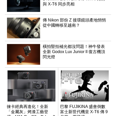
與 X-T6 同步亮相
傳 Nikon 部份 Z 接環鏡頭產地悄悄
從中國轉移至越南？
橫拍豎拍補光都沒問題！神牛發表
全新 Godox Lux Junior II 復古機頂
閃光燈
徠卡經典再進化！全新
巴黎 FUJIKINA 盛會倒數
「金屬灰」烤漆工藝登
富士新世代機皇 X-T6 傳 9