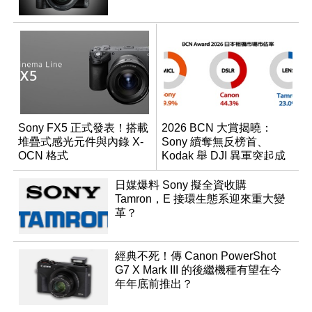
Sony FX5 正式發表！搭載
2026 BCN 大賞揭曉：
堆疊式感光元件與內錄 X-
Sony 續奪無反榜首、
OCN 格式
Kodak 舉 DJI 異軍突起成
為市場新贏家
日媒爆料 Sony 擬全資收購
Tamron，E 接環生態系迎來重大變
革？
經典不死！傳 Canon PowerShot
G7 X Mark III 的後繼機種有望在今
年年底前推出？