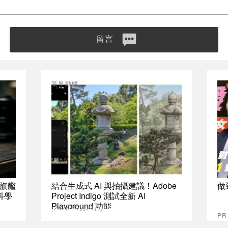
留言
業界動態
旗艦
結合生成式 AI 與拍攝建議！Adobe
做
科學
Project Indigo 測試全新 AI
Playground 功能
(2026年7月21日)
P