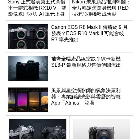
Sony 正式發表第五代高倍
Nikon 未來新品推測藍圖：
率一體式相機 RX10 V，雙
全片幅定焦隨身機與 RED
影像處理器與 AI 單元上身
技術加持機種成焦點
Canon EOS R8 Mark II 傳將於 9 月
發表？EOS R10 Mark II 可能會較
R7 率先推出
補齊全幅產品線空缺？徠卡新機
SL3-P 最新規格與售價傳聞流出
風景與星空攝影師的氣象決策利
器：專業解讀光影與雲層的智慧
App「Atmos」登場