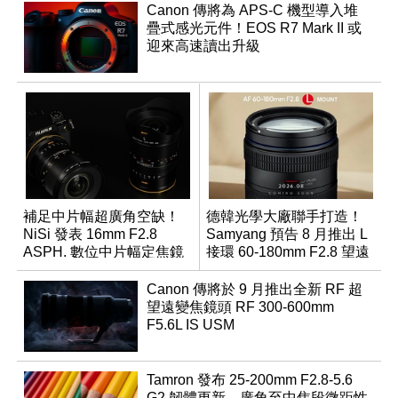
Canon 傳將為 APS-C 機型導入堆
疊式感光元件！EOS R7 Mark II 或
迎來高速讀出升級
補足中片幅超廣角空缺！
德韓光學大廠聯手打造！
NiSi 發表 16mm F2.8
Samyang 預告 8 月推出 L
ASPH. 數位中片幅定焦鏡
接環 60-180mm F2.8 望遠
變焦鏡
Canon 傳將於 9 月推出全新 RF 超
望遠變焦鏡頭 RF 300-600mm
F5.6L IS USM
Tamron 發布 25-200mm F2.8-5.6
G2 韌體更新，廣角至中焦段微距性