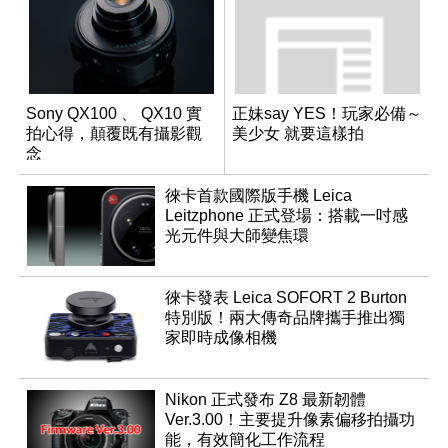
Sony QX100 、 QX10 實
正妹say YES！玩家必備～
拍心得，顛覆既有攝影觀
美少女 就要這樣拍
念
徠卡首款國際版手機 Leica
Leitzphone 正式登場：搭載一吋感
光元件與大師變焦環
徠卡發表 Leica SOFORT 2 Burton
特別版！兩大傳奇品牌攜手推出獨
家即時成像相機
Nikon 正式發布 Z8 最新韌體
Ver.3.00！主要提升像素偏移拍攝功
能，有效簡化工作流程