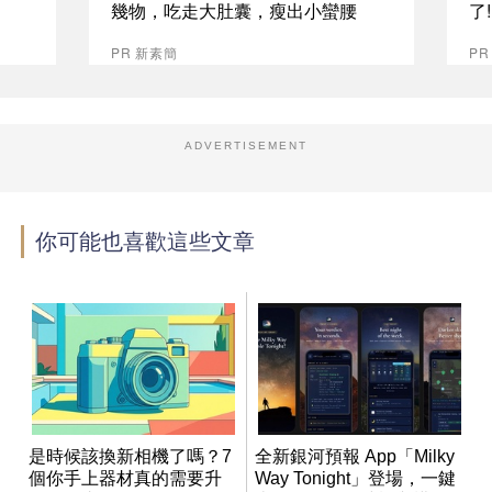
幾物，吃走大肚囊，瘦出小蠻腰
了
PR 新素簡
PR
ADVERTISEMENT
你可能也喜歡這些文章
是時候該換新相機了嗎？7
全新銀河預報 App「Milky
個你手上器材真的需要升
Way Tonight」登場，一鍵