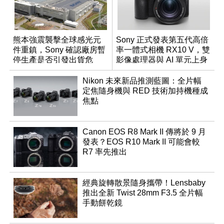
熊本強震襲擊全球感光元
Sony 正式發表第五代高倍
件重鎮，Sony 確認廠房暫
率一體式相機 RX10 V，雙
停生產是否引發出貨危
影像處理器與 AI 單元上身
機？
Nikon 未來新品推測藍圖：全片幅
定焦隨身機與 RED 技術加持機種成
焦點
Canon EOS R8 Mark II 傳將於 9 月
發表？EOS R10 Mark II 可能會較
R7 率先推出
經典旋轉散景隨身攜帶！Lensbaby
推出全新 Twist 28mm F3.5 全片幅
手動餅乾鏡