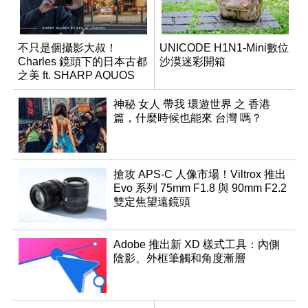
不只是個攝影大叔！
UNICODE H1N1-Mini數位
Charles 鏡頭下的日本古都
沙漠迷彩開箱
之美 ft. SHARP AQUOS
R9 pro
神秘 女人 帶我 環遊世界 之 香港
篇，什麼時候也能來 台灣 嗎？
搶攻 APS-C 人像市場！Viltrox 推出
Evo 系列 75mm F1.8 與 90mm F2.2
雙定焦望遠鏡頭
Adobe 推出新 XD 樣式工具：內側
陰影、外框筆觸和角度漸層