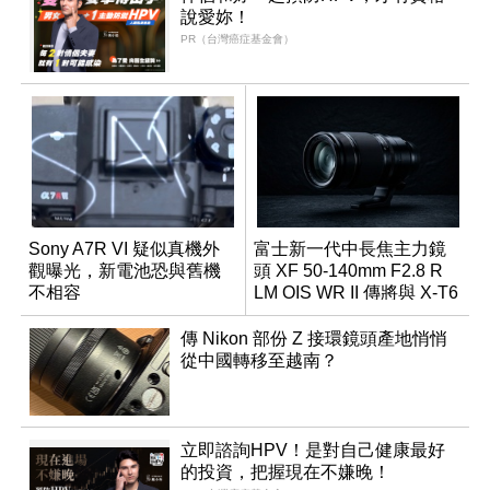
說愛妳！
PR（台灣癌症基金會）
Sony A7R VI 疑似真機外
富士新一代中長焦主力鏡
觀曝光，新電池恐與舊機
頭 XF 50-140mm F2.8 R
不相容
LM OIS WR II 傳將與 X-T6
同步亮相
傳 Nikon 部份 Z 接環鏡頭產地悄悄
從中國轉移至越南？
立即諮詢HPV！是對自己健康最好
的投資，把握現在不嫌晚！