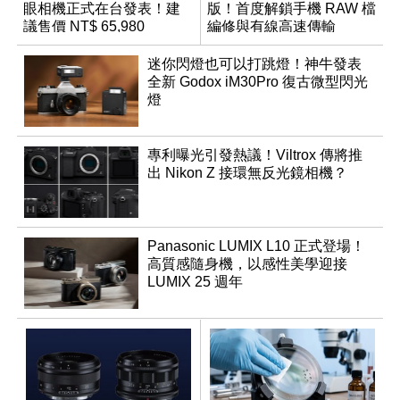
眼相機正式在台發表！建
版！首度解鎖手機 RAW 檔
議售價 NT$ 65,980
編修與有線高速傳輸
迷你閃燈也可以打跳燈！神牛發表
全新 Godox iM30Pro 復古微型閃光
燈
專利曝光引發熱議！Viltrox 傳將推
出 Nikon Z 接環無反光鏡相機？
Panasonic LUMIX L10 正式登場！
高質感隨身機，以感性美學迎接
LUMIX 25 週年