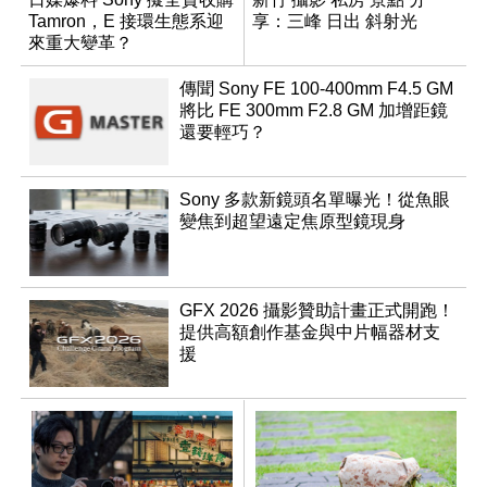
Tamron，E 接環生態系迎
享：三峰 日出 斜射光
來重大變革？
傳聞 Sony FE 100-400mm F4.5 GM
將比 FE 300mm F2.8 GM 加增距鏡
還要輕巧？
Sony 多款新鏡頭名單曝光！從魚眼
變焦到超望遠定焦原型鏡現身
GFX 2026 攝影贊助計畫正式開跑！
提供高額創作基金與中片幅器材支
援