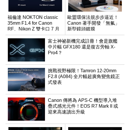
福倫達 NOKTON classic
歐盟環保法規步步逼近！
35mm F1.4 for Canon
Canon 著手開發「無氟」
RF、Nikon Z 雙卡口 7 月
新型鏡頭鍍膜
同步登台
富士神祕新機完成註冊！會是旗艦
中片幅 GFX180 還是復古旁軸 X-
Pro4？
挑戰視野極限！Tamron 12-20mm
F2.8 (A084) 全片幅超廣角變焦鏡正
式發表
Canon 傳將為 APS-C 機型導入堆
疊式感光元件！EOS R7 Mark II 或
迎來高速讀出升級