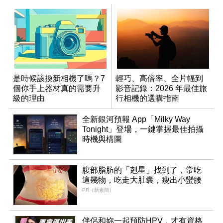
是時候該換新相機了嗎？7
輕巧、高倍率、全片幅到
個你手上器材真的需要升
影音記錄：2026 年最佳旅
級的理由
行相機的選購指南
全新銀河預報 App「Milky Way
Tonight」登場，一鍵掌握最佳拍攝
時機與構圖
腹部脂肪的「剋星」找到了，常吃
這幾物，吃走大肚囊，瘦出小蠻腰
PR（新素簡）
伴侶和妳一起預防HPV，才有資格