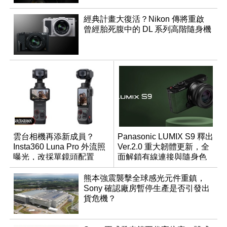
經典計畫大復活？Nikon 傳將重啟
曾經胎死腹中的 DL 系列高階隨身機
雲台相機再添新成員？
Panasonic LUMIX S9 釋出
Insta360 Luna Pro 外流照
Ver.2.0 重大韌體更新，全
曝光，改採單鏡頭配置
面解鎖有線連接與隨身色
調編輯
熊本強震襲擊全球感光元件重鎮，
Sony 確認廠房暫停生產是否引發出
貨危機？