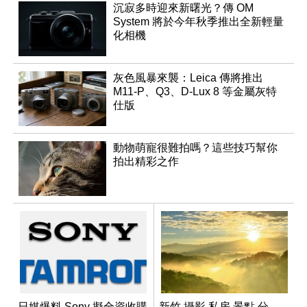
沉寂多時迎來新曙光？傳 OM
System 將於今年秋季推出全新輕量
化相機
灰色風暴來襲：Leica 傳將推出
M11-P、Q3、D-Lux 8 等金屬灰特
仕版
動物萌寵很難拍嗎？這些技巧幫你
拍出精彩之作
日媒爆料 Sony 擬全資收購
新竹 攝影 私房 景點 分