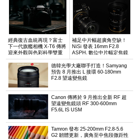
經典復古血統再現？富士
補足中片幅超廣角空缺！
下一代旗艦相機 X-T6 傳將
NiSi 發表 16mm F2.8
迎來外觀與色彩科學雙重
ASPH. 數位中片幅定焦鏡
優化
德韓光學大廠聯手打造！Samyang
預告 8 月推出 L 接環 60-180mm
F2.8 望遠變焦鏡
Canon 傳將於 9 月推出全新 RF 超
望遠變焦鏡頭 RF 300-600mm
F5.6L IS USM
Tamron 發布 25-200mm F2.8-5.6
G2 韌體更新，廣角至中焦段微距性