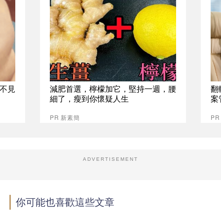
不見
減肥首選，檸檬加它，堅持一週，腰
翻
細了，瘦到你懷疑人生
案
PR 新素簡
P
ADVERTISEMENT
你可能也喜歡這些文章