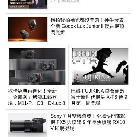
PR（台灣癌症基金會）
橫拍豎拍補光都沒問題！神牛發表
全新 Godox Lux Junior II 復古機頂
閃光燈
徠卡經典再進化！全新
巴黎 FUJIKINA 盛會倒數
「金屬灰」烤漆工藝登
富士新世代機皇 X-T6 傳 9
場，M11-P、Q3、D-Lux 8
月第一周登場
領銜換裝
Sony 7 月雙機齊發！全域快門電影
機 FX5 與睽違 9 年長焦旗艦 RX10
V 即將登場