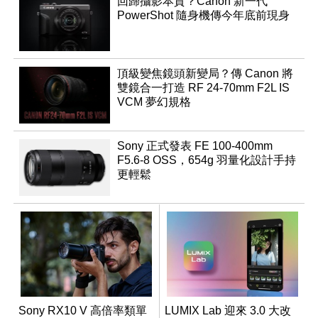
回歸攝影本質？Canon 新一代
PowerShot 隨身機傳今年底前現身
頂級變焦鏡頭新變局？傳 Canon 將
雙鏡合一打造 RF 24-70mm F2L IS
VCM 夢幻規格
Sony 正式發表 FE 100-400mm
F5.6-8 OSS，654g 羽量化設計手持
更輕鬆
Sony RX10 V 高倍率類單
LUMIX Lab 迎來 3.0 大改