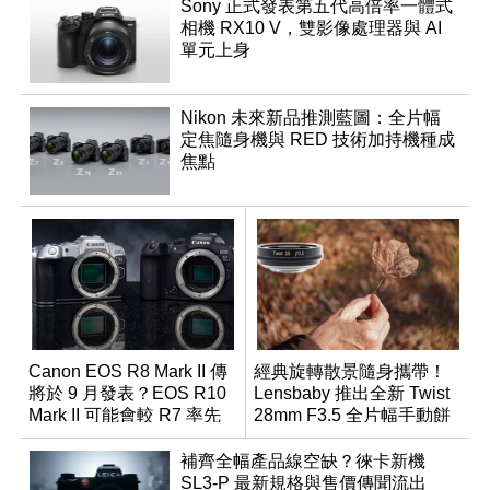
Sony 正式發表第五代高倍率一體式
相機 RX10 V，雙影像處理器與 AI
單元上身
Nikon 未來新品推測藍圖：全片幅
定焦隨身機與 RED 技術加持機種成
焦點
Canon EOS R8 Mark II 傳
經典旋轉散景隨身攜帶！
將於 9 月發表？EOS R10
Lensbaby 推出全新 Twist
Mark II 可能會較 R7 率先
28mm F3.5 全片幅手動餅
推出
乾鏡
補齊全幅產品線空缺？徠卡新機
SL3-P 最新規格與售價傳聞流出