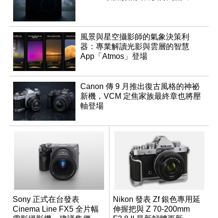
風景與星空攝影師的氣象決策利
器：專業解讀光影與雲層的智慧
App「Atmos」登場
Canon 傳 9 月推出復古風格的神祕
新機，VCM 定焦家族最終章也將壓
軸登場
Sony 正式在台發表
Nikon 發表 Zf 銀色專用延
Cinema Line FX5 全片幅
伸握把與 Z 70-200mm