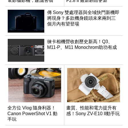
電影攝影機，建議售價
F2.8 II 最新韌體更新
NT$144,980
傳 Sony 雙處理器與全域快門新機即
將現身？多款機身鏡頭未來兩到三
個月內有望登場
徠卡相機營收創歷史新高！Q3、
M11-P、M11 Monochrom助功有成
全方位 Vlog 隨身利器！
畫質、性能和電力提升有
Canon PowerShot V1 動
感！Sony ZV-E10 II動手玩
手玩