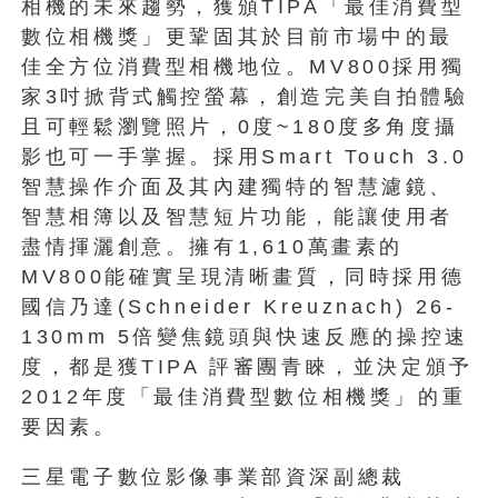
相機的未來趨勢，獲頒TIPA「最佳消費型
數位相機獎」更鞏固其於目前市場中的最
佳全方位消費型相機地位。MV800採用獨
家3吋掀背式觸控螢幕，創造完美自拍體驗
且可輕鬆瀏覽照片，0度~180度多角度攝
影也可一手掌握。採用Smart Touch 3.0
智慧操作介面及其內建獨特的智慧濾鏡、
智慧相簿以及智慧短片功能，能讓使用者
盡情揮灑創意。擁有1,610萬畫素的
MV800能確實呈現清晰畫質，同時採用德
國信乃達(Schneider Kreuznach) 26-
130mm 5倍變焦鏡頭與快速反應的操控速
度，都是獲TIPA 評審團青睞，並決定頒予
2012年度「最佳消費型數位相機獎」的重
要因素。
三星電子數位影像事業部資深副總裁