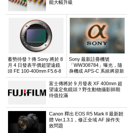
能大幅升級
蓄勢待發？傳 Sony 將於 8
Sony 最新註冊機號
月 4 日發表平價超望遠鏡
「WW308784」曝光，隨
頭 FE 100-400mm F5.6-8
身機或 APS-C 系統將迎新
成員？
富士傳將於 9 月發表 XF 400mm 超
望遠定焦鏡頭？野生動物攝影師期
待值拉滿
Canon 釋出 EOS R5 Mark II 最新韌
體 Ver.1.3.1，修正全域 AF 操作失
效問題