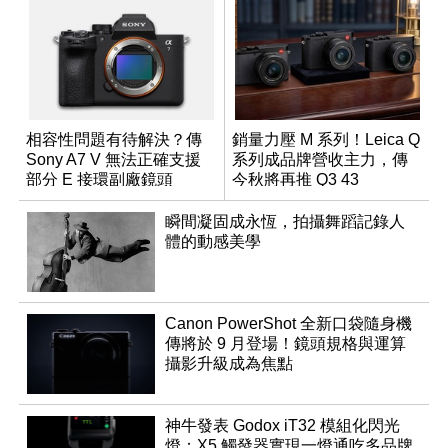
相容性問題有待解決？傳
銷量力壓 M 系列！Leica Q
Sony A7 V 無法正確支援
系列成品牌營收主力，傳
部分 E 接環副廠鏡頭
今秋將再推 Q3 43
Monochrom
瞬間凝固成永恆，拍攝舞蹈記錄人
體的動感美學
Canon PowerShot 全新口袋隨身機
傳將於 9 月登場！鏡頭規格與運算
攝影升級成為焦點
神牛發表 Godox iT32 模組化閃光
燈：X5 觸發器實現一燈通吃多品牌