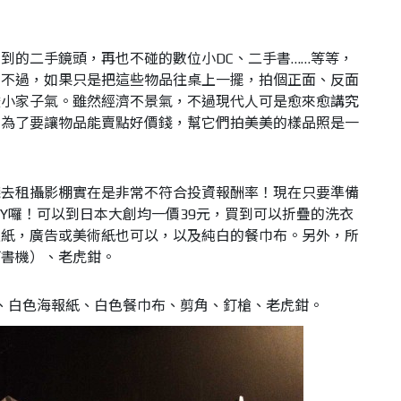
到的二手鏡頭，再也不碰的數位小DC、二手書……等等，
。不過，如果只是把這些物品往桌上一擺，拍個正面、反面
酸小家子氣。雖然經濟不景氣，不過現代人可是愈來愈講究
，為了要讓物品能賣點好價錢，幫它們拍美美的樣品照是一
錢去租攝影棚實在是非常不符合投資報酬率！現在只要準備
IY囉！可以到日本大創均一價39元，買到可以折疊的洗衣
報紙，廣告或美術紙也可以，以及純白的餐巾布。另外，所
釘書機）、老虎鉗。
、白色海報紙、白色餐巾布、剪角、釘槍、老虎鉗。