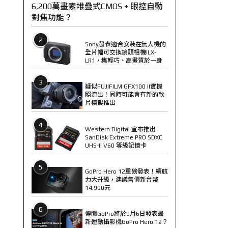
6,200萬畫素堆疊式CMOS + 眼控自動
對焦功能？
2
Sony發表適合安裝在無人機的
全片幅可交換鏡頭相機ILX-
LR1，集輕巧、高畫質於一身
3
疑似FUJIFILM GFX100 II實機
照流出！同時可能會有新的軟
片模擬推出
4
Western Digital 宣布推出
SanDisk Extreme PRO SDXC
UHS-II V60 等級記憶卡
5
GoPro Hero 12重磅發表！續航
力大升級，建議售價新台幣
14,900元
6
傳聞GoPro將於9月6日發表最
新運動攝影機GoPro Hero 12？