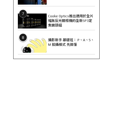
7
Cooke Optics推出適用於全片
幅無反光鏡相機的全新SP3定
焦鏡頭組
8
攝影新手 基礎班： P、A、S、
M 拍攝模式 先搞懂