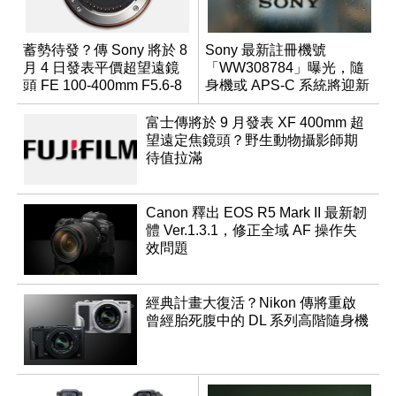
蓄勢待發？傳 Sony 將於 8
Sony 最新註冊機號
月 4 日發表平價超望遠鏡
「WW308784」曝光，隨
頭 FE 100-400mm F5.6-8
身機或 APS-C 系統將迎新
成員？
富士傳將於 9 月發表 XF 400mm 超
望遠定焦鏡頭？野生動物攝影師期
待值拉滿
Canon 釋出 EOS R5 Mark II 最新韌
體 Ver.1.3.1，修正全域 AF 操作失
效問題
經典計畫大復活？Nikon 傳將重啟
曾經胎死腹中的 DL 系列高階隨身機