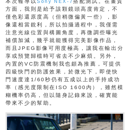
本次報導以
搭配測試。在畫質
Sony NEX-7
方面，我則是給予該顆鏡頭高度肯定，不
僅色彩還原度高（但稍微偏黃一些），影
像還相當銳利，所以拍攝過程中，我僅需
注意光線位置與構圖角度，再微調些曝光
補償加減，幾乎就能獲得完美影像作品，
而且JPEG影像可用度極高，讓我在輸出分
享或預覽歸檔時可省去不少麻煩。另外，
內置的VC防震機制我也頗為推薦，可提供
四級快門的防護效果，於微光下，即使快
門速度達1/60秒仍有五成以上的手持成功
率（感光度限制在ISO 1600內），雖然模
糊機率仍高，但以隨身記錄來說，確實能
帶來不少的幫助。