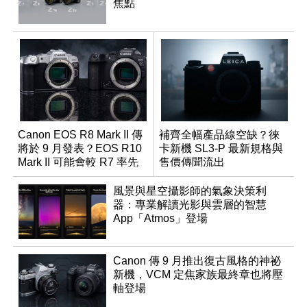
焦點
Canon EOS R8 Mark II 傳
補齊全幅產品線空缺？徠
將於 9 月發表？EOS R10
卡新機 SL3-P 最新規格與
Mark II 可能會較 R7 率先
售價傳聞流出
推出
風景與星空攝影師的氣象決策利
器：專業解讀光影與雲層的智慧
App「Atmos」登場
Canon 傳 9 月推出復古風格的神祕
新機，VCM 定焦家族最終章也將壓
軸登場