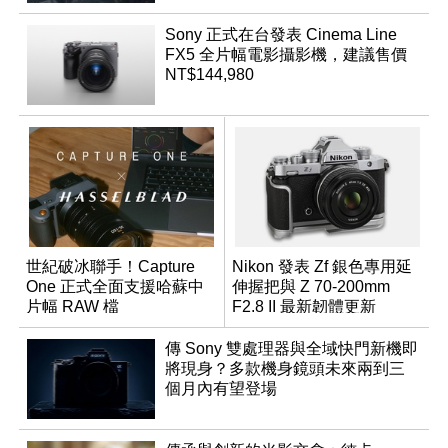
Sony 正式在台發表 Cinema Line
FX5 全片幅電影攝影機，建議售價
NT$144,980
世紀破冰聯手！Capture
Nikon 發表 Zf 銀色專用延
One 正式全面支援哈蘇中
伸握把與 Z 70-200mm
片幅 RAW 檔
F2.8 II 最新韌體更新
傳 Sony 雙處理器與全域快門新機即
將現身？多款機身鏡頭未來兩到三
個月內有望登場