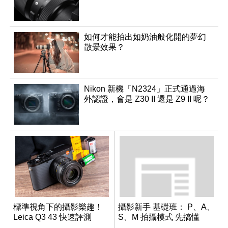
如何才能拍出如奶油般化開的夢幻
散景效果？
Nikon 新機「N2324」正式通過海
外認證，會是 Z30 II 還是 Z9 II 呢？
標準視角下的攝影樂趣！
攝影新手 基礎班： P、A、
Leica Q3 43 快速評測
S、M 拍攝模式 先搞懂