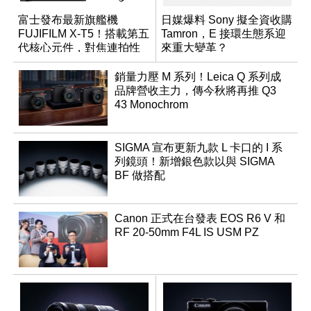
富士發布最新旗艦機
日媒爆料 Sony 擬全資收購
FUJIFILM X-T5！搭載第五
Tamron，E 接環生態系迎
代核心元件，對焦連拍性
來重大變革？
能更進化
銷量力壓 M 系列！Leica Q 系列成
品牌營收主力，傳今秋將再推 Q3
43 Monochrom
SIGMA 宣布更新九款 L 卡口的 I 系
列鏡頭！新增銀色款以與 SIGMA
BF 做搭配
Canon 正式在台發表 EOS R6 V 和
RF 20-50mm F4L IS USM PZ