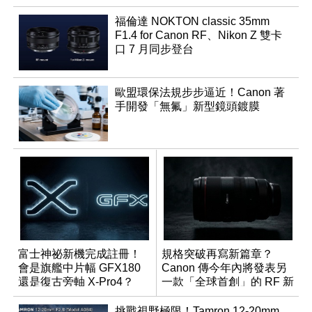
福倫達 NOKTON classic 35mm
F1.4 for Canon RF、Nikon Z 雙卡
口 7 月同步登台
歐盟環保法規步步逼近！Canon 著
手開發「無氟」新型鏡頭鍍膜
富士神祕新機完成註冊！
規格突破再寫新篇章？
會是旗艦中片幅 GFX180
Canon 傳今年內將發表另
還是復古旁軸 X-Pro4？
一款「全球首創」的 RF 新
鏡頭
挑戰視野極限！Tamron 12-20mm