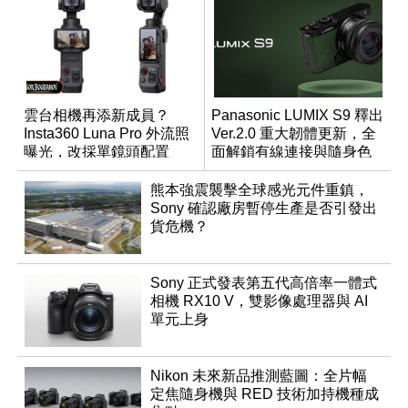
雲台相機再添新成員？
Panasonic LUMIX S9 釋出
Insta360 Luna Pro 外流照
Ver.2.0 重大韌體更新，全
曝光，改採單鏡頭配置
面解鎖有線連接與隨身色
調編輯
熊本強震襲擊全球感光元件重鎮，
Sony 確認廠房暫停生產是否引發出
貨危機？
Sony 正式發表第五代高倍率一體式
相機 RX10 V，雙影像處理器與 AI
單元上身
Nikon 未來新品推測藍圖：全片幅
定焦隨身機與 RED 技術加持機種成