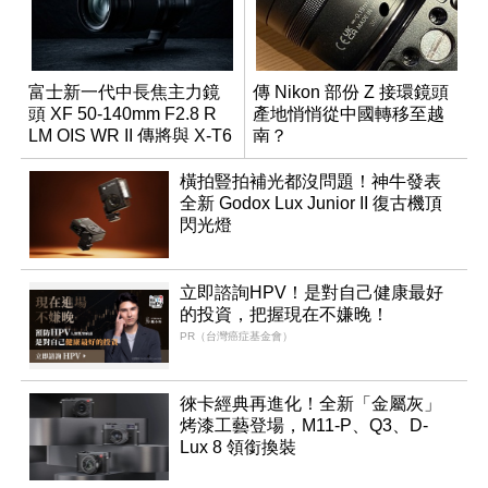
富士新一代中長焦主力鏡
傳 Nikon 部份 Z 接環鏡頭
頭 XF 50-140mm F2.8 R
產地悄悄從中國轉移至越
LM OIS WR II 傳將與 X-T6
南？
同步亮相
橫拍豎拍補光都沒問題！神牛發表
全新 Godox Lux Junior II 復古機頂
閃光燈
立即諮詢HPV！是對自己健康最好
的投資，把握現在不嫌晚！
PR（台灣癌症基金會）
徠卡經典再進化！全新「金屬灰」
烤漆工藝登場，M11-P、Q3、D-
Lux 8 領銜換裝