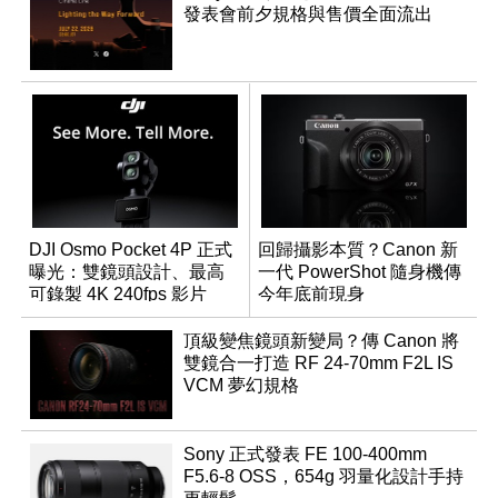
發表會前夕規格與售價全面流出
DJI Osmo Pocket 4P 正式
回歸攝影本質？Canon 新
曝光：雙鏡頭設計、最高
一代 PowerShot 隨身機傳
可錄製 4K 240fps 影片
今年底前現身
頂級變焦鏡頭新變局？傳 Canon 將
雙鏡合一打造 RF 24-70mm F2L IS
VCM 夢幻規格
Sony 正式發表 FE 100-400mm
F5.6-8 OSS，654g 羽量化設計手持