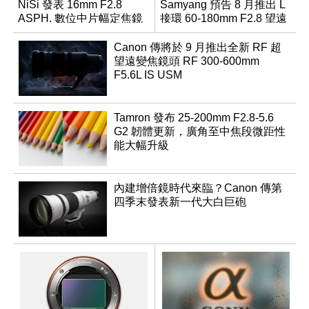
NiSi 發表 16mm F2.8
Samyang 預告 8 月推出 L
ASPH. 數位中片幅定焦鏡
接環 60-180mm F2.8 望遠
變焦鏡
Canon 傳將於 9 月推出全新 RF 超
望遠變焦鏡頭 RF 300-600mm
F5.6L IS USM
Tamron 發布 25-200mm F2.8-5.6
G2 韌體更新，廣角至中焦段微距性
能大幅升級
內建增倍鏡時代來臨？Canon 傳第
四季末發表新一代大白巨砲