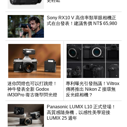
更輕鬆
Sony RX10 V 高倍率類單眼相機正
式在台發表！建議售價 NT$ 65,980
迷你閃燈也可以打跳燈！
專利曝光引發熱議！Viltrox
神牛發表全新 Godox
傳將推出 Nikon Z 接環無
iM30Pro 復古微型閃光燈
反光鏡相機？
Panasonic LUMIX L10 正式登場！
高質感隨身機，以感性美學迎接
LUMIX 25 週年