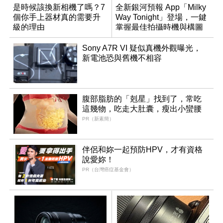
是時候該換新相機了嗎？7
全新銀河預報 App「Milky
個你手上器材真的需要升
Way Tonight」登場，一鍵
級的理由
掌握最佳拍攝時機與構圖
Sony A7R VI 疑似真機外觀曝光，
新電池恐與舊機不相容
腹部脂肪的「剋星」找到了，常吃
這幾物，吃走大肚囊，瘦出小蠻腰
PR（新素簡）
伴侶和妳一起預防HPV，才有資格
說愛妳！
PR（台灣癌症基金會）