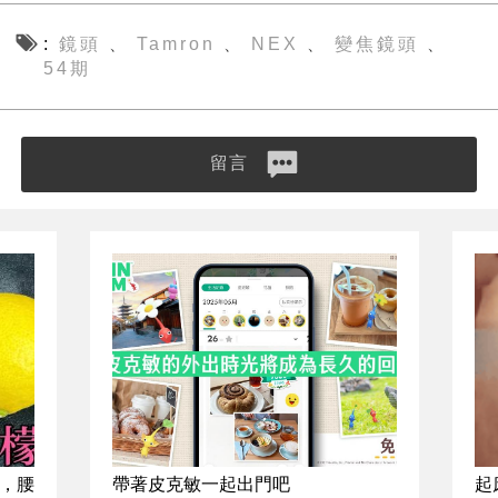
鏡頭
Tamron
NEX
變焦鏡頭
、
、
、
、
54期
留言
，腰
帶著皮克敏一起出門吧
起