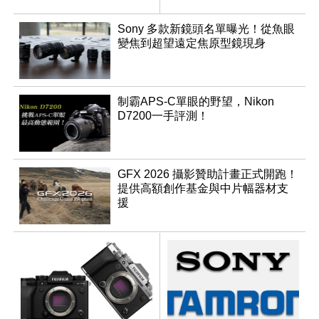
Sony 多款新鏡頭名單曝光！從魚眼
變焦到超望遠定焦原型鏡現身
制霸APS-C單眼的野望，Nikon
D7200一手評測！
GFX 2026 攝影贊助計畫正式開跑！
提供高額創作基金與中片幅器材支
援