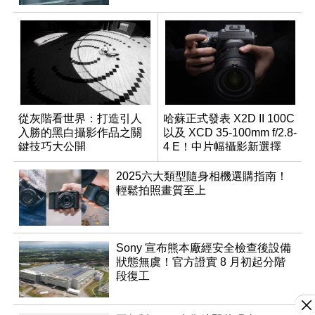
從灰階看世界：打造引人
哈蘇正式發表 X2D II 100C
入勝的黑白攝影作品之關
以及 XCD 35-100mm f/2.8-
鍵技巧大公開
4 E！中片幅攝影新選擇
2025六大類型隨身相機選購指南！
輕鬆拍照畫質至上
Sony 宣布熊本廠經安全檢查後設備
狀態無虞！官方證實 8 月初起分階
段復工