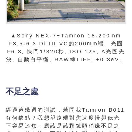
▲Sony NEX-7+Tamron 18-200mm
F3.5-6.3 Di III VC的200mm端。光圈
F6.3, 快門1/320秒, ISO 125, A光圈先
決, 自動白平衡, RAW轉TIFF, +0.3eV。
不足之處
經過這幾週的測試，若問我Tamron B011
有何缺點？我想望遠端對焦速度慢與低光
下容易迷焦，應該是該顆鏡頭稍嫌不足之