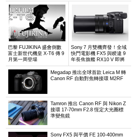
巴黎 FUJIKINA 盛會倒數
Sony 7 月雙機齊發！全域
富士新世代機皇 X-T6 傳 9
快門電影機 FX5 與睽違 9
月第一周登場
年長焦旗艦 RX10 V 即將
登場
Megadap 推出全球首款 Leica M 轉
Canon RF 自動對焦轉接環 M2RF
Tamron 推出 Canon RF 與 Nikon Z
接環 17-70mm F2.8 恆定大光圈標
準變焦鏡
Sony FX5 與平價 FE 100-400mm