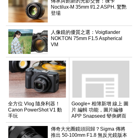
傳承與創新的光影交會：徠卡
Noctilux-M 35mm f/1.2 ASPH. 驚艷
登場
人像鏡的優質之選：Voigtlander
NOKTON 75mm F1.5 Aspherical
VM
全方位 Vlog 隨身利器！
Google+ 相簿新增 線上 圖
Canon PowerShot V1 動
片 編輯 功能，圖片編修
手玩
APP Snapseed 變身網頁
版
傳奇大光圈鏡頭回歸？Sigma 傳將
推出 50-100mm F1.8 無反光鏡版本