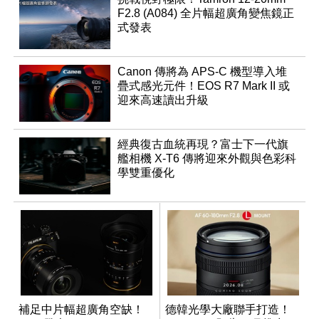
F2.8 (A084) 全片幅超廣角變焦鏡正
式發表
Canon 傳將為 APS-C 機型導入堆
疊式感光元件！EOS R7 Mark II 或
迎來高速讀出升級
經典復古血統再現？富士下一代旗
艦相機 X-T6 傳將迎來外觀與色彩科
學雙重優化
補足中片幅超廣角空缺！
德韓光學大廠聯手打造！