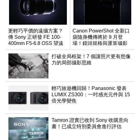
更輕巧平價的遠攝方案？
Canon PowerShot 全新口
傳 Sony 正研發 FE 100-
袋隨身機傳將於 9 月登
400mm F5-6.8 OSS 望遠
場！鏡頭規格與運算攝影
變焦鏡頭
升級成為焦點
打破全局框架！7 個讓照片更有想像
力的局部攝影思維
輕巧旅遊機回歸！Panasonic 發表
LUMIX ZS300：一吋感光元件與 15
倍光學變焦
Tamron 證實已收到 Sony 收購意向
書！已成立特別委員會進行評估