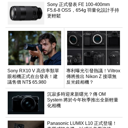
Sony 正式發表 FE 100-400mm
F5.6-8 OSS，654g 羽量化設計手持
更輕鬆
Sony RX10 V 高倍率類單
專利曝光引發熱議！Viltrox
眼相機正式在台發表！建
傳將推出 Nikon Z 接環無
議售價 NT$ 65,980
反光鏡相機？
沉寂多時迎來新曙光？傳 OM
System 將於今年秋季推出全新輕量
化相機
Panasonic LUMIX L10 正式登場！