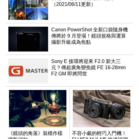
（2021/06/11更新）
Canon PowerShot 全新口袋隨身機
傳將於 9 月登場！鏡頭規格與運算
攝影升級成為焦點
Sony E 接環將迎來 F2.0 新大三
元？傳超廣角變焦鏡 FE 16-28mm
F2 GM 即將問世
《鏡頭的角落》裝模作樣
不容小覷的輕巧入門機！