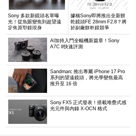
Sony 多款新鏡頭名單曝
據稱Sony即將推出全新餅
光！從魚眼變焦到超望遠
乾鏡頭FE 28mm F2.8？將
定焦原型鏡現身
於副廠餅乾鏡競爭
AI加持入門全幅機新篇章！Sony
A7C II快速評測
Sandmarc 推出專屬 iPhone 17 Pro
系列的望遠鏡頭，將光學變焦最高
推升至 16 倍
Sony FX5 正式發表！搭載堆疊式感
光元件與內錄 X-OCN 格式