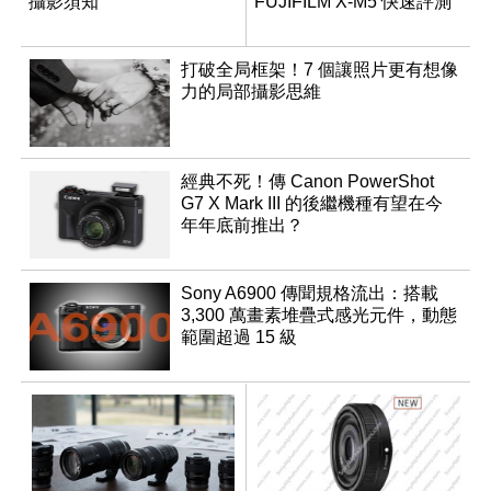
攝影須知
FUJIFILM X-M5 快速評測
打破全局框架！7 個讓照片更有想像
力的局部攝影思維
經典不死！傳 Canon PowerShot
G7 X Mark III 的後繼機種有望在今
年年底前推出？
Sony A6900 傳聞規格流出：搭載
3,300 萬畫素堆疊式感光元件，動態
範圍超過 15 級