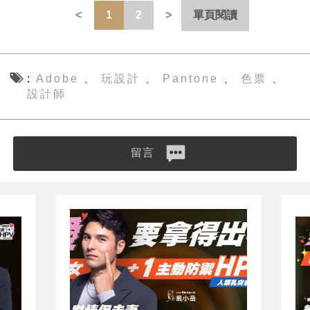
1
2
單頁閱讀
Adobe
玩設計
Pantone
色票
、
、
、
、
設計師
留言