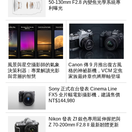
50-130mm F2.8 內變焦光學系統專
利曝光
風景與星空攝影師的氣象
Canon 傳 9 月推出復古風
決策利器：專業解讀光影
格的神祕新機，VCM 定焦
與雲層的智慧
家族最終章也將壓軸登場
App「Atmos」登場
Sony 正式在台發表 Cinema Line
FX5 全片幅電影攝影機，建議售價
NT$144,980
Nikon 發表 Zf 銀色專用延伸握把與
Z 70-200mm F2.8 II 最新韌體更新