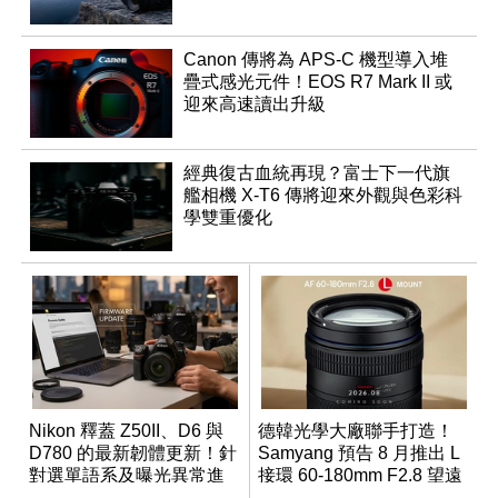
Canon 傳將為 APS-C 機型導入堆
疊式感光元件！EOS R7 Mark II 或
迎來高速讀出升級
經典復古血統再現？富士下一代旗
艦相機 X-T6 傳將迎來外觀與色彩科
學雙重優化
Nikon 釋蓋 Z50II、D6 與
德韓光學大廠聯手打造！
D780 的最新韌體更新！針
Samyang 預告 8 月推出 L
對選單語系及曝光異常進
接環 60-180mm F2.8 望遠
行修復
變焦鏡