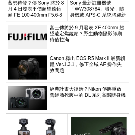
蓄勢待發？傳 Sony 將於 8
Sony 最新註冊機號
月 4 日發表平價超望遠鏡
「WW308784」曝光，隨
頭 FE 100-400mm F5.6-8
身機或 APS-C 系統將迎新
成員？
富士傳將於 9 月發表 XF 400mm 超
望遠定焦鏡頭？野生動物攝影師期
待值拉滿
Canon 釋出 EOS R5 Mark II 最新韌
體 Ver.1.3.1，修正全域 AF 操作失
效問題
經典計畫大復活？Nikon 傳將重啟
曾經胎死腹中的 DL 系列高階隨身機