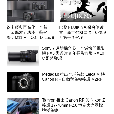
徠卡經典再進化！全新
巴黎 FUJIKINA 盛會倒數
「金屬灰」烤漆工藝登
富士新世代機皇 X-T6 傳 9
場，M11-P、Q3、D-Lux 8
月第一周登場
領銜換裝
Sony 7 月雙機齊發！全域快門電影
機 FX5 與睽違 9 年長焦旗艦 RX10
V 即將登場
Megadap 推出全球首款 Leica M 轉
Canon RF 自動對焦轉接環 M2RF
Tamron 推出 Canon RF 與 Nikon Z
接環 17-70mm F2.8 恆定大光圈標
準變焦鏡