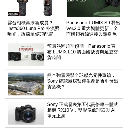
雲台相機再添新成員？
Panasonic LUMIX S9 釋出
Insta360 Luna Pro 外流照
Ver.2.0 重大韌體更新，全
曝光，改採單鏡頭配置
面解鎖有線連接與隨身色
調編輯
預購熱潮超乎預期！Panasonic 宣
布 LUMIX L10 將面臨缺貨與延遲交
貨時間
熊本強震襲擊全球感光元件重鎮，
Sony 確認廠房暫停生產是否引發出
貨危機？
Sony 正式發表第五代高倍率一體式
相機 RX10 V，雙影像處理器與 AI
單元上身