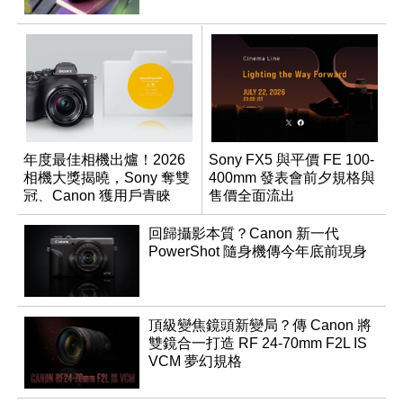
年度最佳相機出爐！2026
Sony FX5 與平價 FE 100-
相機大獎揭曉，Sony 奪雙
400mm 發表會前夕規格與
冠、Canon 獲用戶青睞
售價全面流出
回歸攝影本質？Canon 新一代
PowerShot 隨身機傳今年底前現身
頂級變焦鏡頭新變局？傳 Canon 將
雙鏡合一打造 RF 24-70mm F2L IS
VCM 夢幻規格