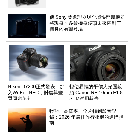
傳 Sony 雙處理器與全域快門新機即
將現身？多款機身鏡頭未來兩到三
個月內有望登場
Nikon D7200正式發表：加
輕便易攜的平價大光圈鏡
入Wi-Fi、NFC，對焦與畫
頭 Canon RF 50mm F1.8
質同步革新
STM試用報告
輕巧、高倍率、全片幅到影音記
錄：2026 年最佳旅行相機的選購指
南