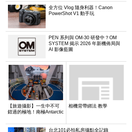
全方位 Vlog 隨身利器！Canon
PowerShot V1 動手玩
PEN 系列與 OM-30 研發中？OM
SYSTEM 揭示 2026 年新機佈局與
AI 影像藍圖
【旅遊攝影】一生中不可
相機背帶綁法 教學
錯過的極地！南極Antarctic
台北101必拍私房攝點全記錄