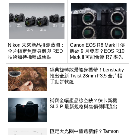
Nikon 未來新品推測藍圖：
Canon EOS R8 Mark II 傳
全片幅定焦隨身機與 RED
將於 9 月發表？EOS R10
技術加持機種成焦點
Mark II 可能會較 R7 率先
推出
經典旋轉散景隨身攜帶！Lensbaby
推出全新 Twist 28mm F3.5 全片幅
手動餅乾鏡
補齊全幅產品線空缺？徠卡新機
SL3-P 最新規格與售價傳聞流出
恆定大光圈中望遠新解？Tamron