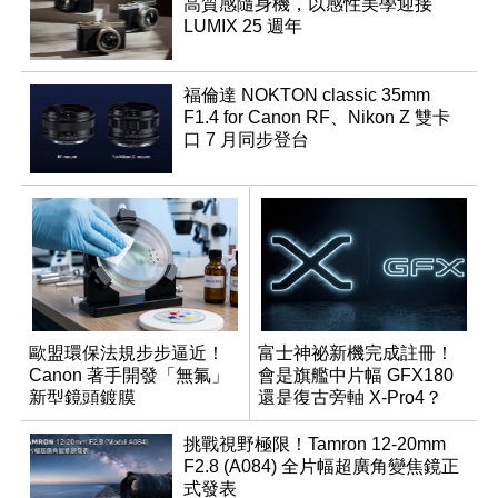
高質感隨身機，以感性美學迎接
LUMIX 25 週年
福倫達 NOKTON classic 35mm
F1.4 for Canon RF、Nikon Z 雙卡
口 7 月同步登台
歐盟環保法規步步逼近！
富士神祕新機完成註冊！
Canon 著手開發「無氟」
會是旗艦中片幅 GFX180
新型鏡頭鍍膜
還是復古旁軸 X-Pro4？
挑戰視野極限！Tamron 12-20mm
F2.8 (A084) 全片幅超廣角變焦鏡正
式發表