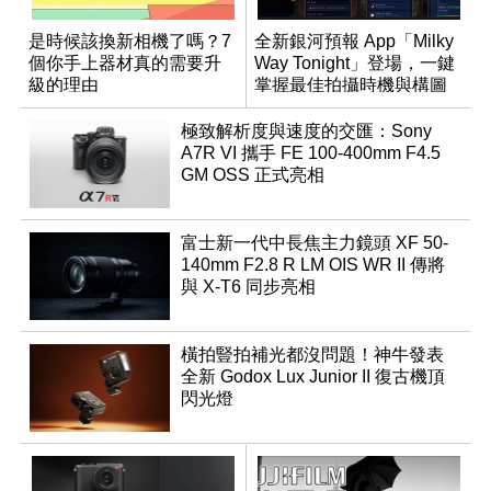
是時候該換新相機了嗎？7
全新銀河預報 App「Milky
個你手上器材真的需要升
Way Tonight」登場，一鍵
級的理由
掌握最佳拍攝時機與構圖
極致解析度與速度的交匯：Sony
A7R VI 攜手 FE 100-400mm F4.5
GM OSS 正式亮相
富士新一代中長焦主力鏡頭 XF 50-
140mm F2.8 R LM OIS WR II 傳將
與 X-T6 同步亮相
橫拍豎拍補光都沒問題！神牛發表
全新 Godox Lux Junior II 復古機頂
閃光燈