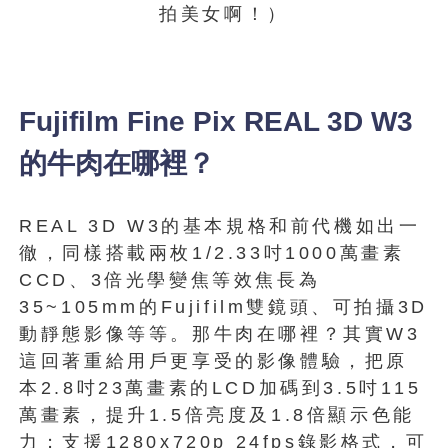
拍美女啊！）
Fujifilm Fine Pix REAL 3D W3
的牛肉在哪裡？
REAL 3D W3的基本規格和前代機如出一
徹，同樣搭載兩枚1/2.33吋1000萬畫素
CCD、3倍光學變焦等效焦長為
35~105mm的Fujifilm雙鏡頭、可拍攝3D
動靜態影像等等。那牛肉在哪裡？其實W3
這回著重給用戶更享受的影像體驗，把原
本2.8吋23萬畫素的LCD加碼到3.5吋115
萬畫素，提升1.5倍亮度及1.8倍顯示色能
力；支援1280x720p 24fps錄影格式，可