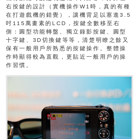
右按鍵的設計（實機操作W1時，真的有種
在打遊戲機的錯覺），讓機背足以塞進3.5
吋115萬畫素的LCD，按鍵全數移至右
側：圓型功能轉盤、獨立錄影按鍵、圓型
十字鍵、3D切換鍵等等，清楚明瞭之餘又
保有一般用戶所熟悉的按鍵操作。整體操
作時顯得較為直觀，更貼近一般用戶的操
作習慣。