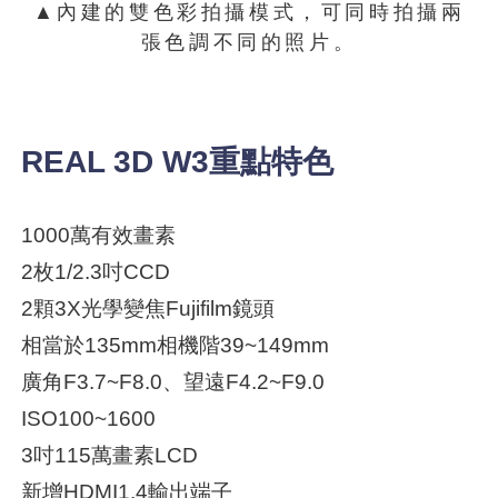
▲內建的雙色彩拍攝模式，可同時拍攝兩
張色調不同的照片。
REAL 3D W3重點特色
1000萬有效畫素
2枚1/2.3吋CCD
2顆3X光學變焦Fujifilm鏡頭
相當於135mm相機階39~149mm
廣角F3.7~F8.0、望遠F4.2~F9.0
ISO100~1600
3吋115萬畫素LCD
新增HDMI1.4輸出端子