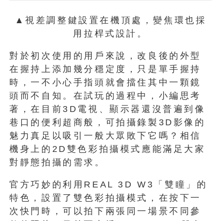
▲視差調整鍵設置在機頂處，變焦環也採
用拉桿式設計。
對於初次使用的用戶來說，改良後的外型
在握持上添加幾分穩定度，只是單手握持
時，一不小心手指頭就會擋住其中一顆鏡
頭而不自知。在試玩的過程中，小編思考
著，在目前3D電視、顯示器還沒普遍到像
巷口的便利超商般，可拍攝錄製3D影像的
魅力真足以吸引一般大眾敗下它嗎？相信
機身上的2D雙色彩拍攝模式應能滿足大家
對靜態拍攝的需求。
官方巧妙的利用REAL 3D W3「雙瞳」的
特色，設置了雙色彩拍攝模式，在按下一
次快門時，可以拍下兩張同一場景不同參