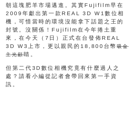
朝這塊肥羊市場邁進。其實Fujifilm早在
2009年獻出第一款REAL 3D W1數位相
機，可惜當時的環境沒能拿下話題之王的
封號。沒關係！Fujifilm在今年捲土重
來，在今天（7日）正式在台發佈REAL
3D W3上市，更以親民的18,800台幣
吸金
睛。
主光顧
但第二代3D數位相機究竟有什麼過人之
處？請看小編從記者會帶回來第一手資
訊。