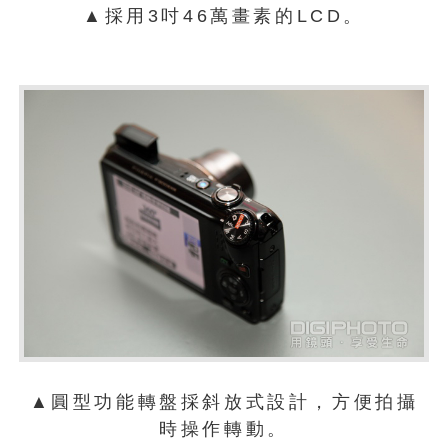
▲採用3吋46萬畫素的LCD。
▲圓型功能轉盤採斜放式設計，方便拍攝
時操作轉動。