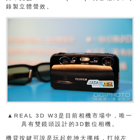
錄製立體聲效。
▲REAL 3D W3是目前相機市場中，唯一
具有雙鏡頭設計的3D數位相機。
機背按鍵可說是玩起乾坤大挪移，打掉左