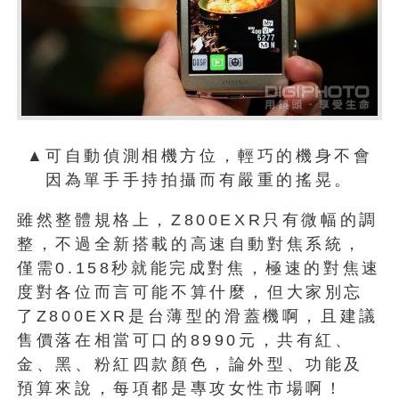
▲可自動偵測相機方位，輕巧的機身不會
因為單手手持拍攝而有嚴重的搖晃。
雖然整體規格上，Z800EXR只有微幅的調
整，不過全新搭載的高速自動對焦系統，
僅需0.158秒就能完成對焦，極速的對焦速
度對各位而言可能不算什麼，但大家別忘
了Z800EXR是台薄型的滑蓋機啊，且建議
售價落在相當可口的8990元，共有紅、
金、黑、粉紅四款顏色，論外型、功能及
預算來說，每項都是專攻女性市場啊！