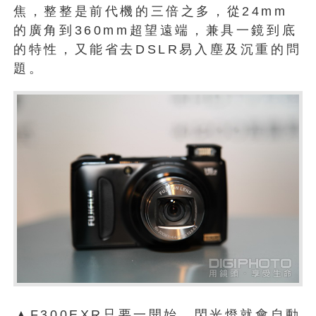
焦，整整是前代機的三倍之多，從24mm
的廣角到360mm超望遠端，兼具一鏡到底
的特性，又能省去DSLR易入塵及沉重的問
題。
▲F300EXR只要一開始，閃光燈就會自動