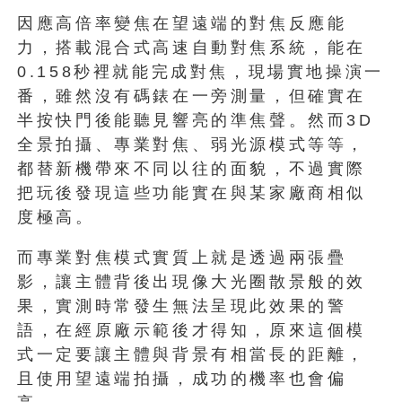
因應高倍率變焦在望遠端的對焦反應能
力，搭載混合式高速自動對焦系統，能在
0.158秒裡就能完成對焦，現場實地操演一
番，雖然沒有碼錶在一旁測量，但確實在
半按快門後能聽見響亮的準焦聲。然而3D
全景拍攝、專業對焦、弱光源模式等等，
都替新機帶來不同以往的面貌，不過實際
把玩後發現這些功能實在與某家廠商相似
度極高。
而專業對焦模式實質上就是透過兩張疊
影，讓主體背後出現像大光圈散景般的效
果，實測時常發生無法呈現此效果的警
語，在經原廠示範後才得知，原來這個模
式一定要讓主體與背景有相當長的距離，
且使用望遠端拍攝，成功的機率也會偏