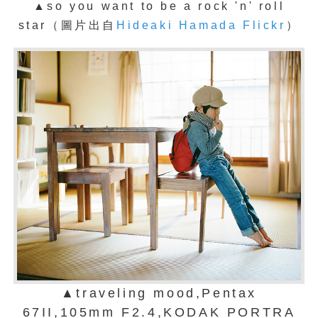
▲
so you want to be a rock 'n' roll
star（圖片出自
Hideaki Hamada Flickr
）
▲traveling mood,Pentax
67II,105mm F2.4,KODAK PORTRA