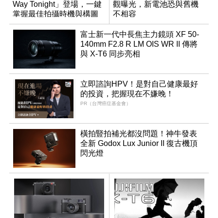
Way Tonight」登場，一鍵
觀曝光，新電池恐與舊機
掌握最佳拍攝時機與構圖
不相容
富士新一代中長焦主力鏡頭 XF 50-
140mm F2.8 R LM OIS WR II 傳將
與 X-T6 同步亮相
立即諮詢HPV！是對自己健康最好
的投資，把握現在不嫌晚！
PR（台灣癌症基金會）
橫拍豎拍補光都沒問題！神牛發表
全新 Godox Lux Junior II 復古機頂
閃光燈