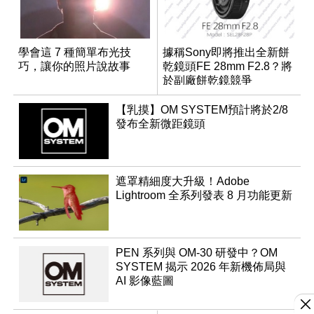
學會這 7 種簡單布光技
據稱Sony即將推出全新餅
巧，讓你的照片說故事
乾鏡頭FE 28mm F2.8？將
於副廠餅乾鏡競爭
【乳摸】OM SYSTEM預計將於2/8
發布全新微距鏡頭
遮罩精細度大升級！Adobe
Lightroom 全系列發表 8 月功能更新
PEN 系列與 OM-30 研發中？OM
SYSTEM 揭示 2026 年新機佈局與
AI 影像藍圖