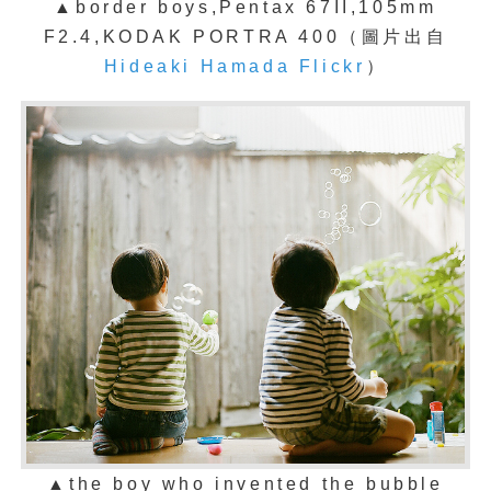
▲
border boys,Pentax 67II,105mm
F2.4,KODAK PORTRA 400（圖片出自
Hideaki Hamada Flickr
）
▲
the boy who invented the bubble