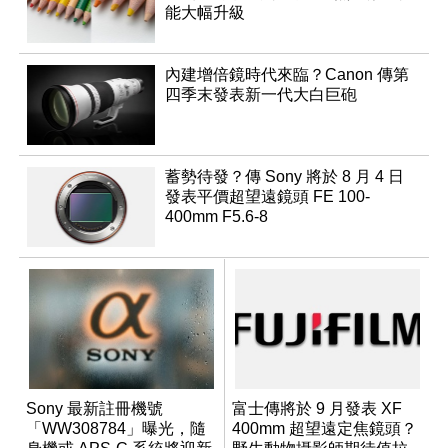
能大幅升級
內建增倍鏡時代來臨？Canon 傳第
四季末發表新一代大白巨砲
蓄勢待發？傳 Sony 將於 8 月 4 日
發表平價超望遠鏡頭 FE 100-
400mm F5.6-8
Sony 最新註冊機號
富士傳將於 9 月發表 XF
「WW308784」曝光，隨
400mm 超望遠定焦鏡頭？