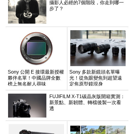
攝影人必經的7個階段，你走到哪一
步了？
Sony 公開 E 接環最新授權
Sony 多款新鏡頭名單曝
夥伴名單！中國品牌全數
光！從魚眼變焦到超望遠
榜上無名耐人尋味
定焦原型鏡現身
FUJIFILM X-T1碳晶灰版開箱實測：
新景點、新韌體、轉檔後製一次看
透