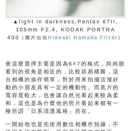
▲light in darkness,Pentax 67II,
105mm F2.4, KODAK PORTRA
400
（圖片出自
Hideaki Hamada Flickr
）
會這麼選擇主要是因為6×7的格式，與肉眼
看到的視角是相近的，比較容易構圖，這
台相機的操作簡單，對於用來拍攝活潑好
動的小朋友具有一定的機動性。而底片的
寬容度較大，也會讓自然光看起來較為柔
和，這也是為什麼他的照片看起來都有一
種所謂「日系清透風格」所在。
一開始他也是先使用數位相機作拍攝，不