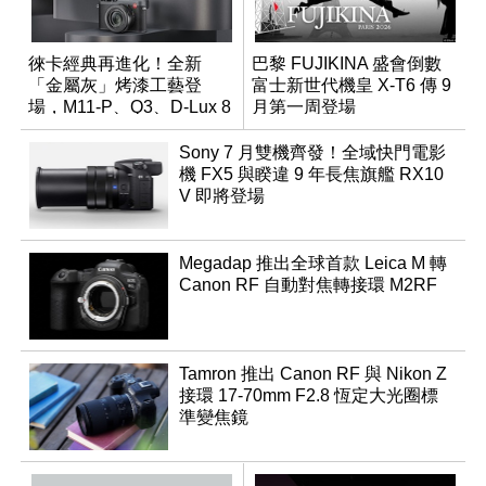
徠卡經典再進化！全新
巴黎 FUJIKINA 盛會倒數
「金屬灰」烤漆工藝登
富士新世代機皇 X-T6 傳 9
場，M11-P、Q3、D-Lux 8
月第一周登場
領銜換裝
Sony 7 月雙機齊發！全域快門電影
機 FX5 與睽違 9 年長焦旗艦 RX10
V 即將登場
Megadap 推出全球首款 Leica M 轉
Canon RF 自動對焦轉接環 M2RF
Tamron 推出 Canon RF 與 Nikon Z
接環 17-70mm F2.8 恆定大光圈標
準變焦鏡