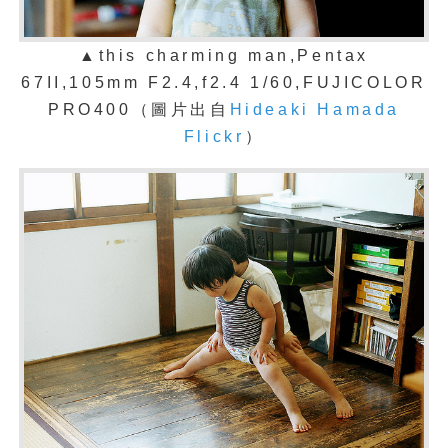
▲
this charming man,Pentax
67II,105mm F2.4,f2.4 1/60,FUJICOLOR
PRO400（圖片出自
Hideaki Hamada
Flickr
）