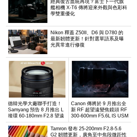
經典復古血統再現？富士下一代旗
艦相機 X-T6 傳將迎來外觀與色彩科
學雙重優化
Nikon 釋蓋 Z50II、D6 與 D780 的
最新韌體更新！針對選單語系及曝
光異常進行修復
德韓光學大廠聯手打造！
Canon 傳將於 9 月推出全
Samyang 預告 8 月推出 L
新 RF 超望遠變焦鏡頭 RF
接環 60-180mm F2.8 望遠
300-600mm F5.6L IS USM
變焦鏡
Tamron 發布 25-200mm F2.8-5.6
G2 韌體更新，廣角至中焦段微距性