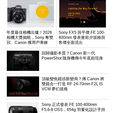
年度最佳相機出爐！2026
Sony FX5 與平價 FE 100-
相機大獎揭曉，Sony 奪雙
400mm 發表會前夕規格與
冠、Canon 獲用戶青睞
售價全面流出
回歸攝影本質？Canon 新一代
PowerShot 隨身機傳今年底前現身
頂級變焦鏡頭新變局？傳 Canon 將
雙鏡合一打造 RF 24-70mm F2L IS
VCM 夢幻規格
Sony 正式發表 FE 100-400mm
F5.6-8 OSS，654g 羽量化設計手持