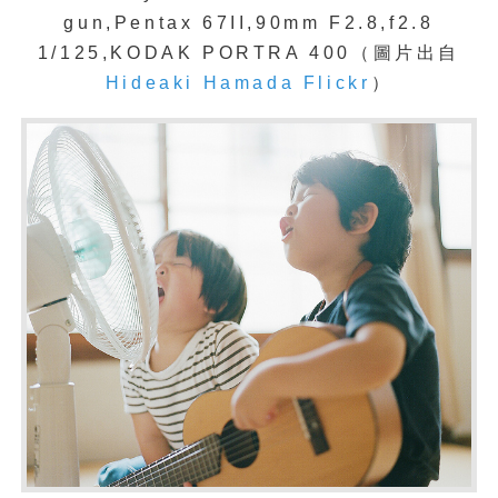
gun,Pentax 67II,90mm F2.8,f2.8
1/125,KODAK PORTRA 400（圖片出自
Hideaki Hamada Flickr
）