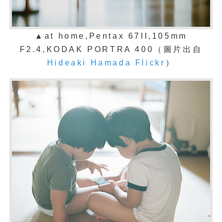
▲at home,Pentax 67II,105mm
F2.4,KODAK PORTRA 400（
圖片出自
Hideaki Hamada Flickr
）