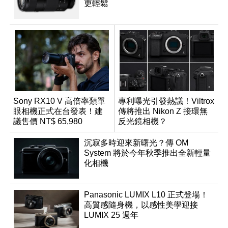
更輕鬆
Sony RX10 V 高倍率類單
專利曝光引發熱議！Viltrox
眼相機正式在台發表！建
傳將推出 Nikon Z 接環無
議售價 NT$ 65,980
反光鏡相機？
沉寂多時迎來新曙光？傳 OM
System 將於今年秋季推出全新輕量
化相機
Panasonic LUMIX L10 正式登場！
高質感隨身機，以感性美學迎接
LUMIX 25 週年