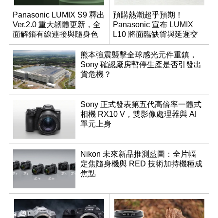
Panasonic LUMIX S9 釋出
預購熱潮超乎預期！
Ver.2.0 重大韌體更新，全
Panasonic 宣布 LUMIX
面解鎖有線連接與隨身色
L10 將面臨缺貨與延遲交
調編輯
貨時間
熊本強震襲擊全球感光元件重鎮，
Sony 確認廠房暫停生產是否引發出
貨危機？
Sony 正式發表第五代高倍率一體式
相機 RX10 V，雙影像處理器與 AI
單元上身
Nikon 未來新品推測藍圖：全片幅
定焦隨身機與 RED 技術加持機種成
焦點