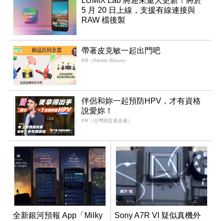
LUMIX Lab 將迎來重大更新！將於
5 月 20 日上線，支援有線連接與
RAW 檔後製
帶著皮克敏一起出門吧
PR（Pikmin Bloom）
伴侶和妳一起預防HPV，才有資格
說愛妳！
PR（台灣癌症基金會）
全新銀河預報 App「Milky
Sony A7R VI 疑似真機外