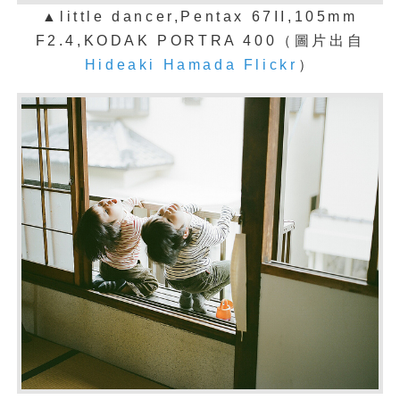
▲
little dancer,Pentax 67II,105mm
F2.4,KODAK PORTRA 400（圖片出自
Hideaki Hamada Flickr
）