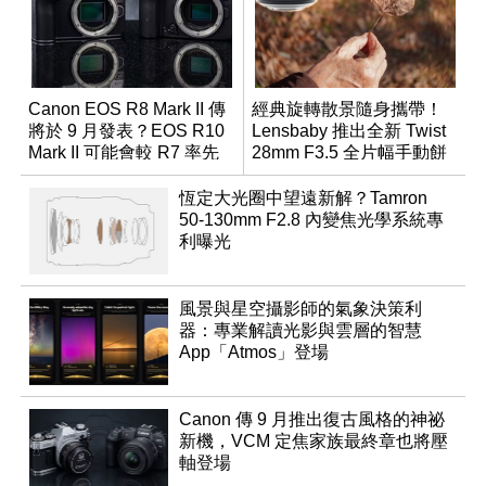
Canon EOS R8 Mark II 傳
經典旋轉散景隨身攜帶！
將於 9 月發表？EOS R10
Lensbaby 推出全新 Twist
Mark II 可能會較 R7 率先
28mm F3.5 全片幅手動餅
推出
乾鏡
恆定大光圈中望遠新解？Tamron
50-130mm F2.8 內變焦光學系統專
利曝光
風景與星空攝影師的氣象決策利
器：專業解讀光影與雲層的智慧
App「Atmos」登場
Canon 傳 9 月推出復古風格的神祕
新機，VCM 定焦家族最終章也將壓
軸登場