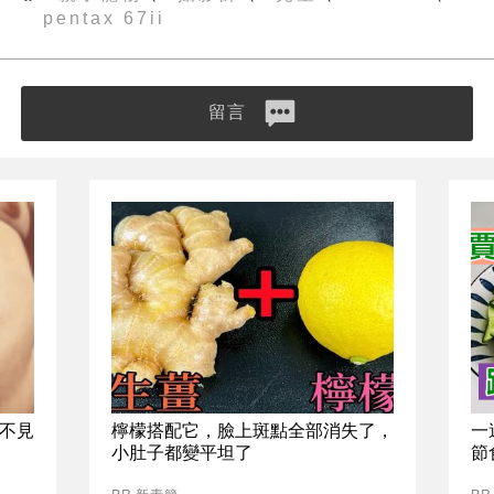
pentax 67ii
留言
不見
檸檬搭配它，臉上斑點全部消失了，
一
小肚子都變平坦了
節
PR 新素簡
PR