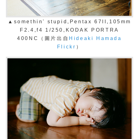
▲somethin' stupid,Pentax 67II,105mm
F2.4,f4 1/250,KODAK PORTRA
400NC
（圖片出自
Hideaki Hamada
Flickr
）