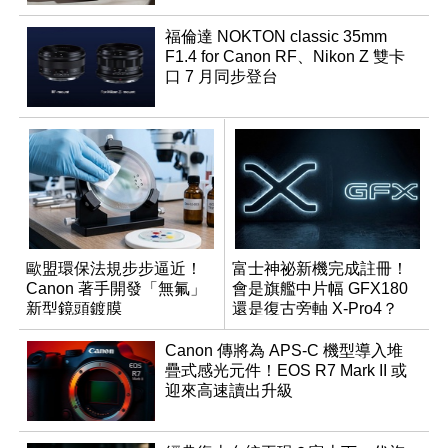
福倫達 NOKTON classic 35mm
F1.4 for Canon RF、Nikon Z 雙卡
口 7 月同步登台
歐盟環保法規步步逼近！
富士神祕新機完成註冊！
Canon 著手開發「無氟」
會是旗艦中片幅 GFX180
新型鏡頭鍍膜
還是復古旁軸 X-Pro4？
Canon 傳將為 APS-C 機型導入堆
疊式感光元件！EOS R7 Mark II 或
迎來高速讀出升級