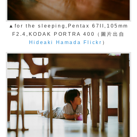
▲for the sleeping,Pentax 67II,105mm
F2.4,KODAK PORTRA 400
（圖片出自
Hideaki Hamada Flickr
）