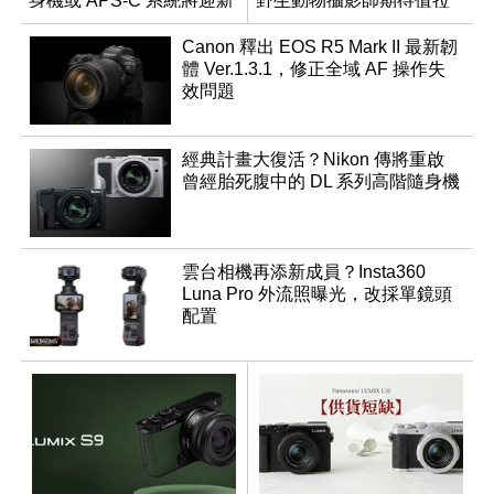
身機或 APS-C 系統將迎新
野生動物攝影師期待值拉
成員？
滿
Canon 釋出 EOS R5 Mark II 最新韌
體 Ver.1.3.1，修正全域 AF 操作失
效問題
經典計畫大復活？Nikon 傳將重啟
曾經胎死腹中的 DL 系列高階隨身機
雲台相機再添新成員？Insta360
Luna Pro 外流照曝光，改採單鏡頭
配置