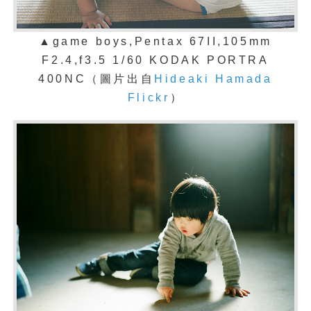
▲game boys,Pentax 67II,105mm
F2.4,f3.5 1/60 KODAK PORTRA
400NC
（圖片出自
Hideaki Hamada
Flickr
）