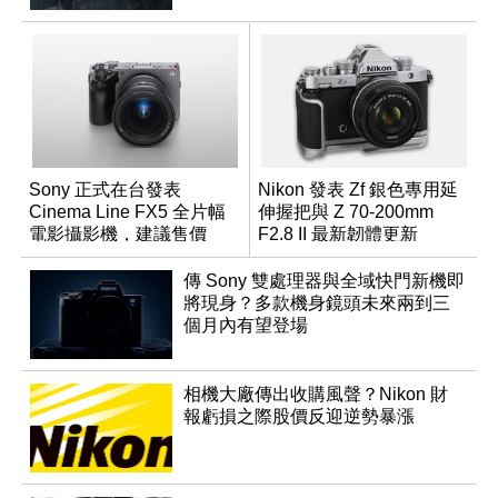
Sony 正式在台發表
Nikon 發表 Zf 銀色專用延
Cinema Line FX5 全片幅
伸握把與 Z 70-200mm
電影攝影機，建議售價
F2.8 II 最新韌體更新
NT$144,980
傳 Sony 雙處理器與全域快門新機即
將現身？多款機身鏡頭未來兩到三
個月內有望登場
相機大廠傳出收購風聲？Nikon 財
報虧損之際股價反迎逆勢暴漲