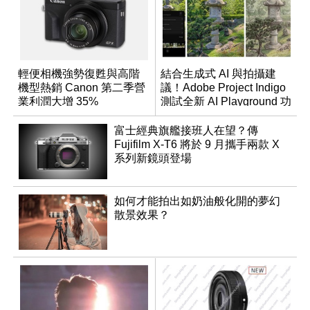
輕便相機強勢復甦與高階
結合生成式 AI 與拍攝建
機型熱銷 Canon 第二季營
議！Adobe Project Indigo
業利潤大增 35%
測試全新 AI Playground 功
能
富士經典旗艦接班人在望？傳
Fujifilm X-T6 將於 9 月攜手兩款 X
系列新鏡頭登場
如何才能拍出如奶油般化開的夢幻
散景效果？