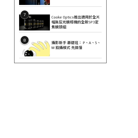
7
Cooke Optics推出適用於全片
幅無反光鏡相機的全新SP3定
焦鏡頭組
8
攝影新手 基礎班： P、A、S、
M 拍攝模式 先搞懂