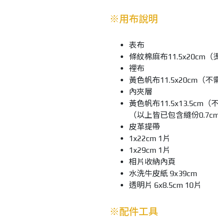
※用布說明
表布
條紋棉麻布11.5x20cm（燙
裡布
黃色帆布11.5x20cm（
內夾層
黃色帆布11.5x13.5cm
（以上皆已包含縫份0.7c
皮革提帶
1x22cm 1片
1x29cm 1片
相片收納內頁
水洗牛皮紙 9x39cm
透明片 6x8.5cm 10片
※配件工具