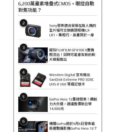
6,200萬畫素堆疊式CMOS + 眼控自動
對焦功能？
2
Sony發表適合安裝在無人機的
全片幅可交換鏡頭相機ILX-
LR1，集輕巧、高畫質於一身
3
疑似FUJIFILM GFX100 II實機
照流出！同時可能會有新的軟
片模擬推出
4
Western Digital 宣布推出
SanDisk Extreme PRO SDXC
UHS-II V60 等級記憶卡
5
GoPro Hero 12重磅發表！續航
力大升級，建議售價新台幣
14,900元
6
傳聞GoPro將於9月6日發表最
新運動攝影機GoPro Hero 12？