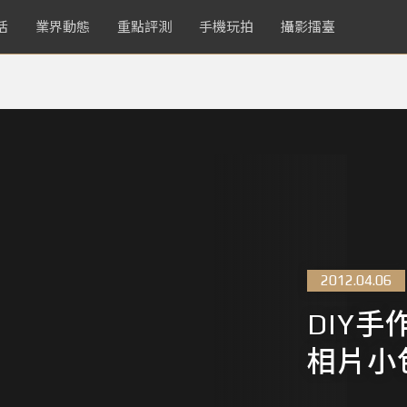
活
業界動態
重點評測
手機玩拍
攝影擂臺
2012.04.06
DIY手作 
相片小