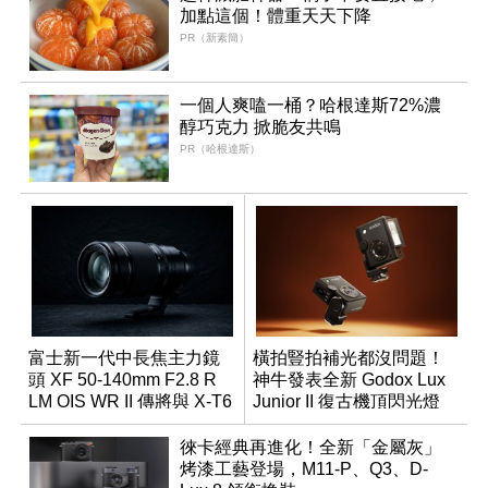
加點這個！體重天天下降
PR（新素簡）
一個人爽嗑一桶？哈根達斯72%濃
醇巧克力 掀脆友共鳴
PR（哈根達斯）
富士新一代中長焦主力鏡
橫拍豎拍補光都沒問題！
頭 XF 50-140mm F2.8 R
神牛發表全新 Godox Lux
LM OIS WR II 傳將與 X-T6
Junior II 復古機頂閃光燈
同步亮相
徠卡經典再進化！全新「金屬灰」
烤漆工藝登場，M11-P、Q3、D-