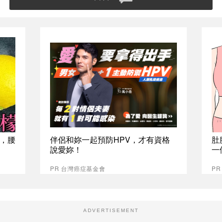
，腰
伴侶和妳一起預防HPV，才有資格
肚
說愛妳！
一
PR 台灣癌症基金會
PR
ADVERTISEMENT