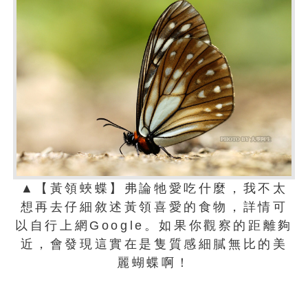
▲【黃領蛺蝶】弗論牠愛吃什麼，我不太
想再去仔細敘述黃領喜愛的食物，詳情可
以自行上網Google。如果你觀察的距離夠
近，會發現這實在是隻質感細膩無比的美
麗蝴蝶啊！