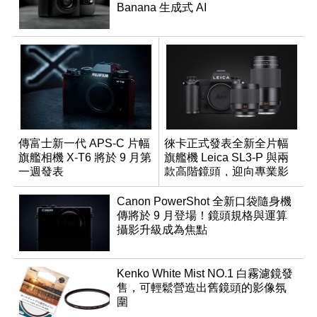
Banana 生成式 AI
傳富士新一代 APS-C 片幅
徠卡正式發表全新全片幅
旗艦相機 X-T6 將於 9 月第
旗艦機 Leica SL3-P 與兩
一週發表
款高階鏡頭，迎向專業影
音全方位演進
Canon PowerShot 全新口袋隨身機
傳將於 9 月登場！鏡頭規格與運算
攝影升級成為焦點
Kenko White Mist NO.1 白霧濾鏡發
售，可輕鬆營造出舊鏡頭的影像氛
圍