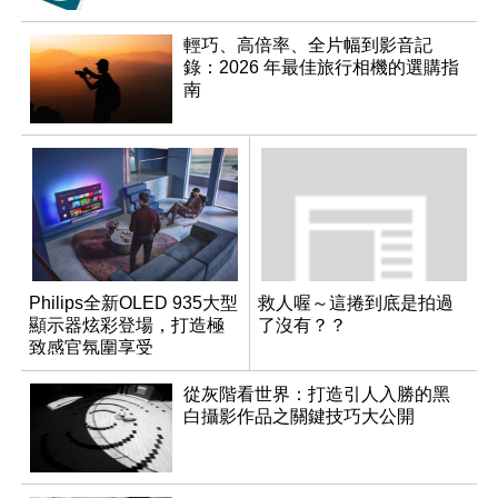
輕巧、高倍率、全片幅到影音記
錄：2026 年最佳旅行相機的選購指
南
Philips全新OLED 935大型
救人喔～這捲到底是拍過
顯示器炫彩登場，打造極
了沒有？？
致感官氛圍享受
從灰階看世界：打造引人入勝的黑
白攝影作品之關鍵技巧大公開