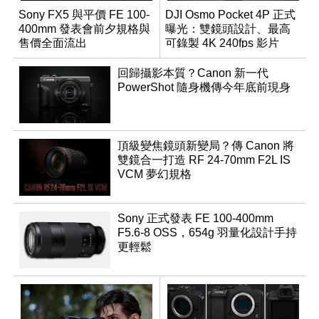
Sony FX5 與平價 FE 100-
DJI Osmo Pocket 4P 正式
400mm 發表會前夕規格與
曝光：雙鏡頭設計、最高
售價全面流出
可錄製 4K 240fps 影片
回歸攝影本質？Canon 新一代
PowerShot 隨身機傳今年底前現身
頂級變焦鏡頭新變局？傳 Canon 將
雙鏡合一打造 RF 24-70mm F2L IS
VCM 夢幻規格
Sony 正式發表 FE 100-400mm
F5.6-8 OSS，654g 羽量化設計手持
更輕鬆