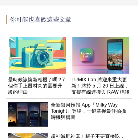
你可能也喜歡這些文章
是時候該換新相機了嗎？7
LUMIX Lab 將迎來重大更
個你手上器材真的需要升
新！將於 5 月 20 日上線，
級的理由
支援有線連接與 RAW 檔後
製
全新銀河預報 App「Milky Way
Tonight」登場，一鍵掌握最佳拍攝
時機與構圖
超神減肥神器！橘子不要直接吃，