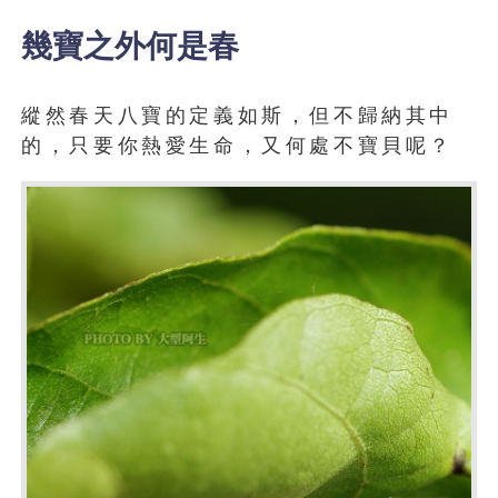
幾寶之外何是春
縱然春天八寶的定義如斯，但不歸納其中
的，只要你熱愛生命，又何處不寶貝呢？