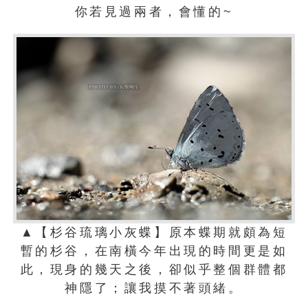
你若見過兩者，會懂的~
▲【杉谷琉璃小灰蝶】原本蝶期就頗為短
暫的杉谷，在南橫今年出現的時間更是如
此，現身的幾天之後，卻似乎整個群體都
神隱了；讓我摸不著頭緒。