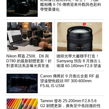
艦相機 X-T6 傳將迎來外觀與色彩科
學雙重優化
Nikon 釋蓋 Z50II、D6 與
德韓光學大廠聯手打造！
D780 的最新韌體更新！針
Samyang 預告 8 月推出 L
對選單語系及曝光異常進
接環 60-180mm F2.8 望遠
行修復
變焦鏡
Canon 傳將於 9 月推出全新 RF 超
望遠變焦鏡頭 RF 300-600mm
F5.6L IS USM
Tamron 發布 25-200mm F2.8-5.6
G2 韌體更新，廣角至中焦段微距性