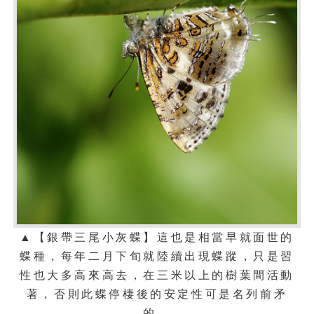
▲【銀帶三尾小灰蝶】這也是相當早就面世的
蝶種，每年二月下旬就陸續出現蝶蹤，只是習
性也大多高來高去，在三米以上的樹葉間活動
著，否則此蝶停棲後的安定性可是名列前矛
的。