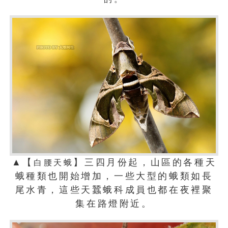
▲【
】三四月份起，山區的各種天
白腰天蛾
蛾種類也開始增加，一些大型的蛾類如長
尾水青，這些天蠶蛾科成員也都在夜裡聚
集在路燈附近。