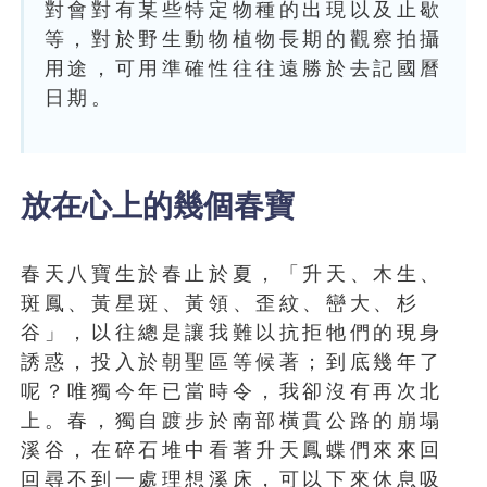
對會對有某些特定物種的出現以及止歇
等，對於野生動物植物長期的觀察拍攝
用途，可用準確性往往遠勝於去記國曆
日期。
放在心上的幾個春寶
春天八寶生於春止於夏，「升天、木生、
斑鳳、黃星斑、黃領、歪紋、巒大、杉
谷」，以往總是讓我難以抗拒牠們的現身
誘惑，投入於朝聖區等候著；到底幾年了
呢？唯獨今年已當時令，我卻沒有再次北
上。春，獨自踱步於南部橫貫公路的崩塌
溪谷，在碎石堆中看著升天鳳蝶們來來回
回尋不到一處理想溪床，可以下來休息吸