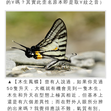
的Y嗎？其實此歪名原本即是取Y紋之音）
▲【木生鳳蝶】曾有人說過，如果你見過
50隻升天，大概就有機會見到一隻木生。
木生和升天在型態上極其相近，但基本上
還是有六個差異性；而在野外人眼所分辨
的出來嗎？我覺得應該不難，氣質有別。