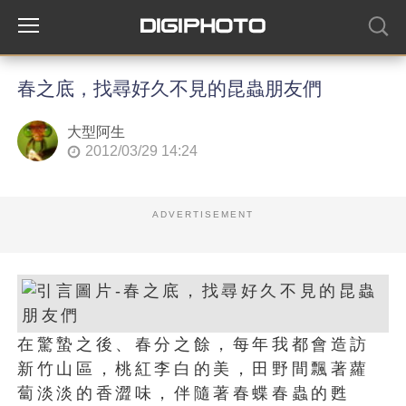
春之底，找尋好久不見的昆蟲朋友們
大型阿生
2012/03/29 14:24
ADVERTISEMENT
在驚蟄之後、春分之餘，每年我都會造訪
新竹山區，桃紅李白的美，田野間飄著蘿
蔔淡淡的香澀味，伴隨著春蝶春蟲的甦