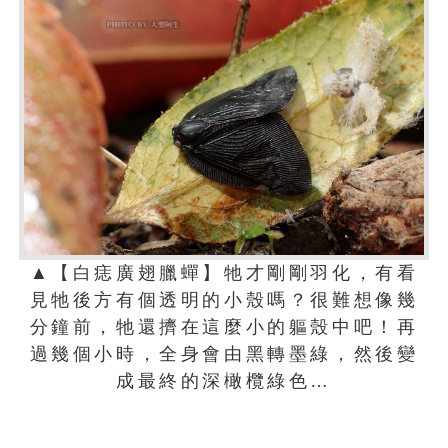
▲【白痣廣翅臘蟬】牠才剛剛羽化，有看
見牠後方有個透明的小殼嗎？很難想像幾
分鐘前，牠還擠在這麼小的軀殼中吧！再
過幾個小時，全身會由黑轉墨綠，然後變
成最終的深橄欖綠色…