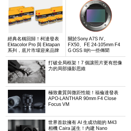
經典名稱回歸！柯達發表
關於Sony A7S IV、
Ektacolor Pro 與 Ektapan
FX50、FE 24-105mm F4
系列，底片市場迎來品牌
G OSS II的一些傳聞
重整新局
打破全局框架！7 個讓照片更有想像
力的局部攝影思維
極致畫質與微距性能！福倫達發表
APO-LANTHAR 90mm F4 Close
Focus VM
世界首款擁有 AI 生成功能的 M43
相機 Caira 誕生！內建 Nano