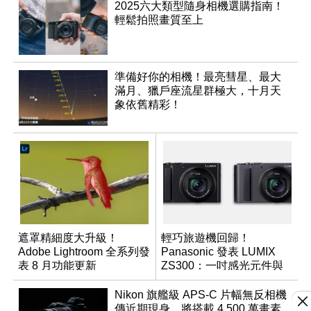
2025六大類型隨身相機選購指南！
輕鬆拍照畫質至上
準備好你的相機！最亮彗星、最大
滿月、獵戶座流星群極大，十月天
象依舊精彩！
遮罩精細度大升級！
輕巧旅遊機回歸！
Adobe Lightroom 全系列發
Panasonic 發表 LUMIX
表 8 月功能更新
ZS300：一吋感光元件與
15 倍光學變焦
Nikon 旗艦級 APS-C 片幅無反相機
傳近期現身，將搭載 4,500 萬畫素