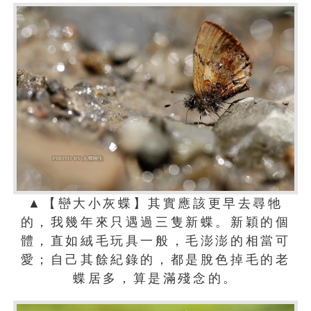
▲【巒大小灰蝶】其實應該更早去尋牠
的，我幾年來只遇過三隻新蝶。新穎的個
體，直如絨毛玩具一般，毛澎澎的相當可
愛；自己其餘紀錄的，都是脫色掉毛的老
蝶居多，算是滿殘念的。