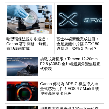
歐盟環保法規步步逼近！
富士神祕新機完成註冊！
Canon 著手開發「無氟」
會是旗艦中片幅 GFX180
新型鏡頭鍍膜
還是復古旁軸 X-Pro4？
挑戰視野極限！Tamron 12-20mm
F2.8 (A084) 全片幅超廣角變焦鏡正
式發表
Canon 傳將為 APS-C 機型導入堆
疊式感光元件！EOS R7 Mark II 或
迎來高速讀出升級
經典復古血統再現？富士下一代旗