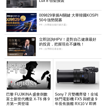
Lux 8 領銜換裝
009829掌握AI關鍵 大華韓國KOSPI
50今強勢開募
PR（大華銀全能行銷方案）
立即諮詢HPV！是對自己健康最好
的投資，把握現在不嫌晚！
PR（台灣癌症基金會）
巴黎 FUJIKINA 盛會倒數
Sony 7 月雙機齊發！全域
富士新世代機皇 X-T6 傳 9
快門電影機 FX5 與睽違 9
月第一周登場
年長焦旗艦 RX10 V 即將