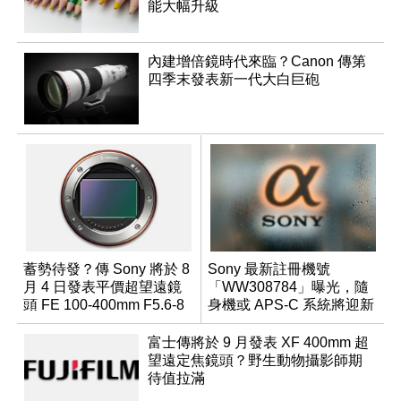
能大幅升級
內建增倍鏡時代來臨？Canon 傳第
四季末發表新一代大白巨砲
蓄勢待發？傳 Sony 將於 8
Sony 最新註冊機號
月 4 日發表平價超望遠鏡
「WW308784」曝光，隨
頭 FE 100-400mm F5.6-8
身機或 APS-C 系統將迎新
成員？
富士傳將於 9 月發表 XF 400mm 超
望遠定焦鏡頭？野生動物攝影師期
待值拉滿