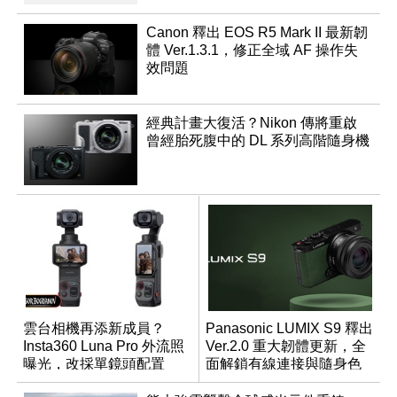
Canon 釋出 EOS R5 Mark II 最新韌
體 Ver.1.3.1，修正全域 AF 操作失
效問題
經典計畫大復活？Nikon 傳將重啟
曾經胎死腹中的 DL 系列高階隨身機
雲台相機再添新成員？
Panasonic LUMIX S9 釋出
Insta360 Luna Pro 外流照
Ver.2.0 重大韌體更新，全
曝光，改採單鏡頭配置
面解鎖有線連接與隨身色
調編輯