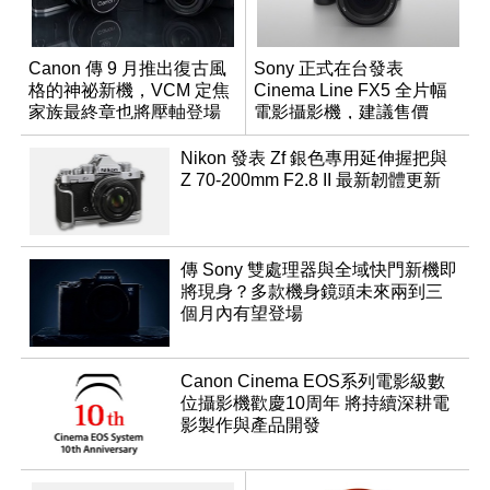
Canon 傳 9 月推出復古風
Sony 正式在台發表
格的神祕新機，VCM 定焦
Cinema Line FX5 全片幅
家族最終章也將壓軸登場
電影攝影機，建議售價
NT$144,980
Nikon 發表 Zf 銀色專用延伸握把與
Z 70-200mm F2.8 II 最新韌體更新
傳 Sony 雙處理器與全域快門新機即
將現身？多款機身鏡頭未來兩到三
個月內有望登場
Canon Cinema EOS系列電影級數
位攝影機歡慶10周年 將持續深耕電
影製作與產品開發