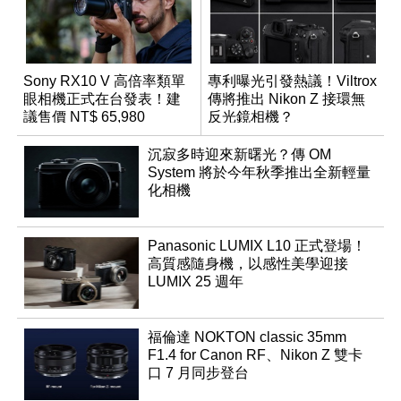
Sony RX10 V 高倍率類單
專利曝光引發熱議！Viltrox
眼相機正式在台發表！建
傳將推出 Nikon Z 接環無
議售價 NT$ 65,980
反光鏡相機？
沉寂多時迎來新曙光？傳 OM
System 將於今年秋季推出全新輕量
化相機
Panasonic LUMIX L10 正式登場！
高質感隨身機，以感性美學迎接
LUMIX 25 週年
福倫達 NOKTON classic 35mm
F1.4 for Canon RF、Nikon Z 雙卡
口 7 月同步登台