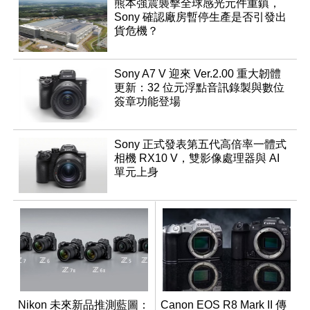
熊本強震襲擊全球感光元件重鎮，
Sony 確認廠房暫停生產是否引發出
貨危機？
Sony A7 V 迎來 Ver.2.00 重大韌體
更新：32 位元浮點音訊錄製與數位
簽章功能登場
Sony 正式發表第五代高倍率一體式
相機 RX10 V，雙影像處理器與 AI
單元上身
Nikon 未來新品推測藍圖：
Canon EOS R8 Mark II 傳