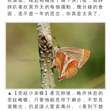
在溪底。端起相機按了幾下快門後，就靜
靜趴著欣賞升天的每個擺動，幾分鐘的會
面，道不盡一年的思念，你真是太美了。
▲【歪紋小灰蝶】產完卵後，略作休息的
歪紋雌蝶。只要牠願意停下腳步，不管見
過幾次，仍是讓人驚喜萬分。（看到下翅