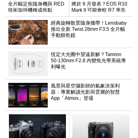
全片幅定焦隨身機與 RED
將於 9 月發表？EOS R10
技術加持機種成焦點
Mark II 可能會較 R7 率先
推出
經典旋轉散景隨身攜帶！Lensbaby
推出全新 Twist 28mm F3.5 全片幅
手動餅乾鏡
恆定大光圈中望遠新解？Tamron
50-130mm F2.8 內變焦光學系統專
利曝光
風景與星空攝影師的氣象決策利
器：專業解讀光影與雲層的智慧
App「Atmos」登場