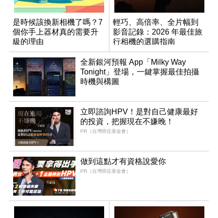
是時候該換新相機了嗎？7
輕巧、高倍率、全片幅到
個你手上器材真的需要升
影音記錄：2026 年最佳旅
級的理由
行相機的選購指南
全新銀河預報 App「Milky Way
Tonight」登場，一鍵掌握最佳拍攝
時機與構圖
立即諮詢HPV！是對自己健康最好
的投資，把握現在不嫌晚！
PR（台灣癌症基金會）
做到這點才有資格說愛你
PR（台灣癌症基金會）