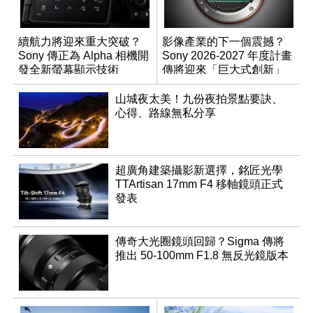
續航力將迎來重大突破？
影像產業的下一個震撼？
Sony 傳正為 Alpha 相機開
Sony 2026-2027 年度計畫
發全新螢幕顯示技術
傳將迎來「巨大式創新」
山城夜太美！九份夜拍景點要訣、
心得、路線無私分享
超廣角建築攝影新選擇，銘匠光學
TTArtisan 17mm F4 移軸鏡頭正式
發表
傳奇大光圈鏡頭回歸？Sigma 傳將
推出 50-100mm F1.8 無反光鏡版本