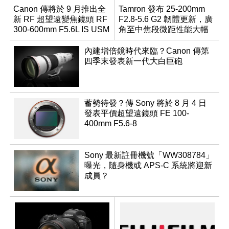
Canon 傳將於 9 月推出全
Tamron 發布 25-200mm
新 RF 超望遠變焦鏡頭 RF
F2.8-5.6 G2 韌體更新，廣
300-600mm F5.6L IS USM
角至中焦段微距性能大幅
升級
內建增倍鏡時代來臨？Canon 傳第
四季末發表新一代大白巨砲
蓄勢待發？傳 Sony 將於 8 月 4 日
發表平價超望遠鏡頭 FE 100-
400mm F5.6-8
Sony 最新註冊機號「WW308784」
曝光，隨身機或 APS-C 系統將迎新
成員？