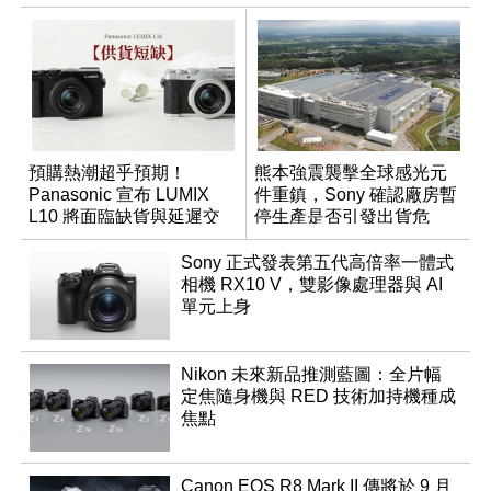
預購熱潮超乎預期！
熊本強震襲擊全球感光元
Panasonic 宣布 LUMIX
件重鎮，Sony 確認廠房暫
L10 將面臨缺貨與延遲交
停生產是否引發出貨危
貨時間
機？
Sony 正式發表第五代高倍率一體式
相機 RX10 V，雙影像處理器與 AI
單元上身
Nikon 未來新品推測藍圖：全片幅
定焦隨身機與 RED 技術加持機種成
焦點
Canon EOS R8 Mark II 傳將於 9 月