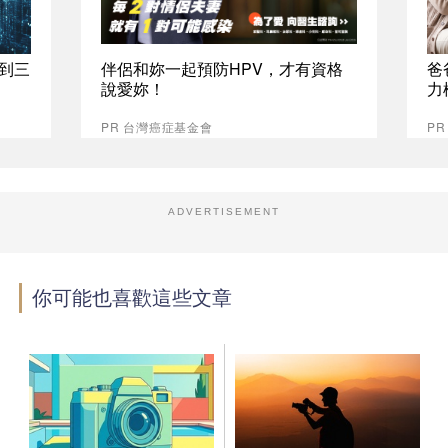
拿到三
伴侶和妳一起預防HPV，才有資格
爸
說愛妳！
力
PR 台灣癌症基金會
P
ADVERTISEMENT
你可能也喜歡這些文章