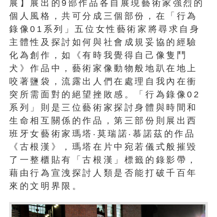
展】展出的9部作品各自展現藝術家強烈的
個人風格，共可分成三個部份，在「行為
錄像01系列」五位女性藝術家將尋求自身
主體性及探討如何與社會成規妥協的經驗
化為創作，如《有時我覺得自己像隻鬥
犬》作品中，藝術家像動物般地趴在地上
咬著鹽袋，流露出人們在處理自我內在衝
突所需面對的絕望挫敗感。「行為錄像02
系列」則是三位藝術家探討身體與時間和
生命相互關係的作品，第三部份則展出西
班牙女藝術家瑪塔‧莫瑞諾‧慕諾茲的作品
《古根漢》，瑪塔在片中宛若儀式般摧毀
了一整櫃貼有「古根漢」標籤的錄影帶，
藉由行為宣洩探討人類是否能打破千百年
來的文明界限。