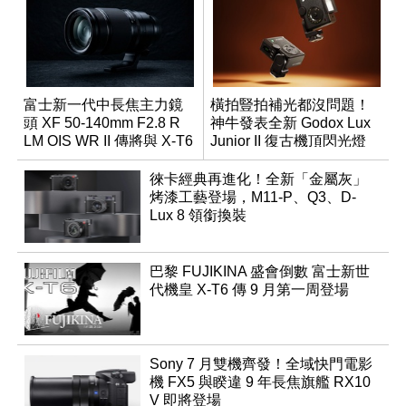
富士新一代中長焦主力鏡
橫拍豎拍補光都沒問題！
頭 XF 50-140mm F2.8 R
神牛發表全新 Godox Lux
LM OIS WR II 傳將與 X-T6
Junior II 復古機頂閃光燈
同步亮相
徠卡經典再進化！全新「金屬灰」
烤漆工藝登場，M11-P、Q3、D-
Lux 8 領銜換裝
巴黎 FUJIKINA 盛會倒數 富士新世
代機皇 X-T6 傳 9 月第一周登場
Sony 7 月雙機齊發！全域快門電影
機 FX5 與睽違 9 年長焦旗艦 RX10
V 即將登場