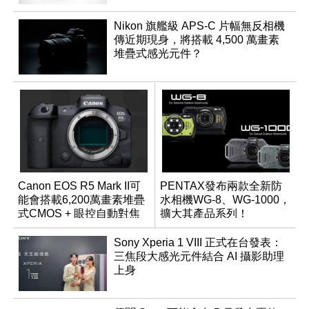
Nikon 旗艦級 APS-C 片幅無反相機
傳近期現身，將搭載 4,500 萬畫素
堆疊式感光元件？
Canon EOS R5 Mark II可
PENTAX發布兩款全新防
能會搭載6,200萬畫素堆疊
水相機WG-8、WG-1000，
式CMOS + 眼控自動對焦
擴大其產品系列！
功能？
Sony Xperia 1 VIII 正式在台發表：
三焦段大感光元件結合 AI 攝影助理
上身