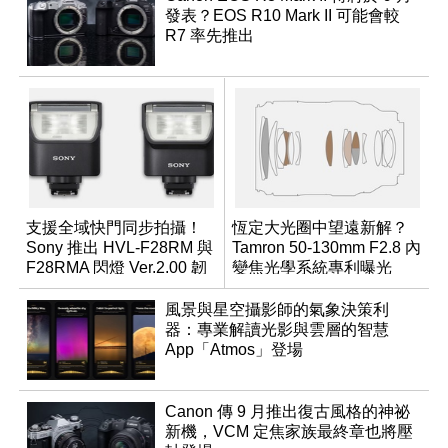
發表？EOS R10 Mark II 可能會較
R7 率先推出
支援全域快門同步拍攝！
恆定大光圈中望遠新解？
Sony 推出 HVL-F28RM 與
Tamron 50-130mm F2.8 內
F28RMA 閃燈 Ver.2.00 韌
變焦光學系統專利曝光
體
風景與星空攝影師的氣象決策利
器：專業解讀光影與雲層的智慧
App「Atmos」登場
Canon 傳 9 月推出復古風格的神祕
新機，VCM 定焦家族最終章也將壓