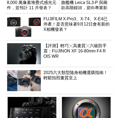
8,000 萬像素堆疊式感光元
旗艦機 Leica SL3-P 與兩
件，並預計 11 月發表？
款高階鏡頭，迎向專業影
音全方位演進
FUJIFILM X-Pro3、X-T4、X-E4已
停產！是否意味著9月12日會有新的
X相機發表？
【評測】輕巧╳高畫質╳六級防手
震：FUJINON XF 16-80mm F4 R
OIS WR
2025六大類型隨身相機選購指南！
輕鬆拍照畫質至上