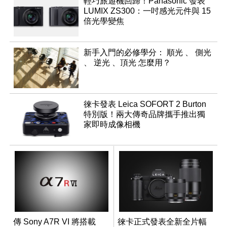
輕巧旅遊機回歸！Panasonic 發表
LUMIX ZS300：一吋感光元件與 15
倍光學變焦
新手入門的必修學分： 順光 、 側光
、 逆光 、頂光 怎麼用？
徠卡發表 Leica SOFORT 2 Burton
特別版！兩大傳奇品牌攜手推出獨
家即時成像相機
傳 Sony A7R VI 將搭載
徠卡正式發表全新全片幅