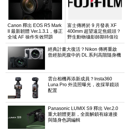
Canon 釋出 EOS R5 Mark
富士傳將於 9 月發表 XF
II 最新韌體 Ver.1.3.1，修正
400mm 超望遠定焦鏡頭？
全域 AF 操作失效問題
野生動物攝影師期待值拉
滿
經典計畫大復活？Nikon 傳將重啟
曾經胎死腹中的 DL 系列高階隨身機
雲台相機再添新成員？Insta360
Luna Pro 外流照曝光，改採單鏡頭
配置
Panasonic LUMIX S9 釋出 Ver.2.0
重大韌體更新，全面解鎖有線連接
與隨身色調編輯