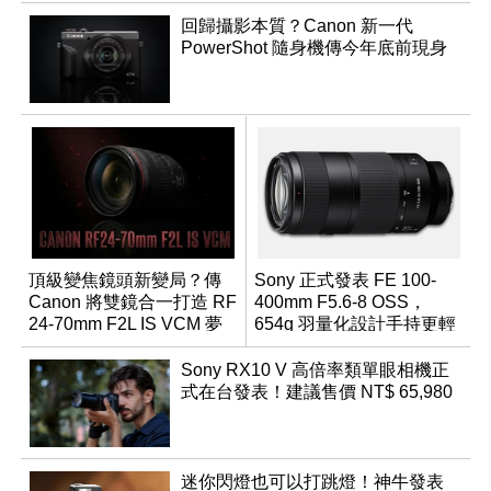
回歸攝影本質？Canon 新一代
PowerShot 隨身機傳今年底前現身
頂級變焦鏡頭新變局？傳
Sony 正式發表 FE 100-
Canon 將雙鏡合一打造 RF
400mm F5.6-8 OSS，
24-70mm F2L IS VCM 夢
654g 羽量化設計手持更輕
幻規格
鬆
Sony RX10 V 高倍率類單眼相機正
式在台發表！建議售價 NT$ 65,980
迷你閃燈也可以打跳燈！神牛發表