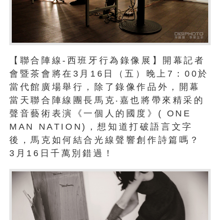
【聯合陣線-西班牙行為錄像展】開幕記者
會暨茶會將在3月16日（五）晚上7：00於
當代館廣場舉行，除了錄像作品外，開幕
當天聯合陣線團長馬克‧嘉也將帶來精采的
聲音藝術表演《一個人的國度》( ONE
MAN NATION)，想知道打破語言文字
後，馬克如何結合光線聲響創作詩篇嗎？
3月16日千萬別錯過！