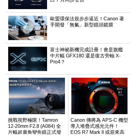
歐盟環保法規步步逼近！Canon 著
手開發「無氟」新型鏡頭鍍膜
富士神祕新機完成註冊！會是旗艦
中片幅 GFX180 還是復古旁軸 X-
Pro4？
挑戰視野極限！Tamron
Canon 傳將為 APS-C 機型
12-20mm F2.8 (A084) 全
導入堆疊式感光元件！
片幅超廣角變焦鏡正式發
EOS R7 Mark II 或迎來高