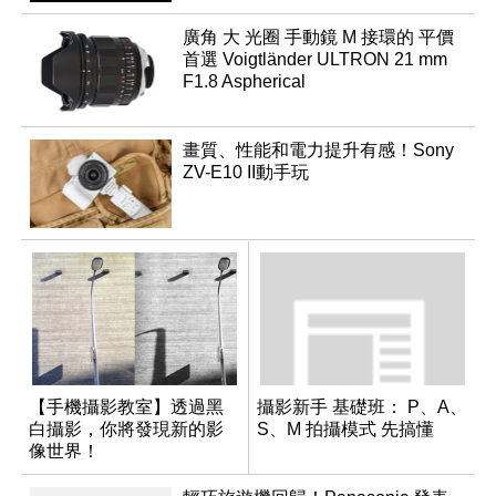
廣角 大 光圈 手動鏡 M 接環的 平價
首選 Voigtländer ULTRON 21 mm
F1.8 Aspherical
畫質、性能和電力提升有感！Sony
ZV-E10 II動手玩
【手機攝影教室】透過黑
攝影新手 基礎班： P、A、
白攝影，你將發現新的影
S、M 拍攝模式 先搞懂
像世界！