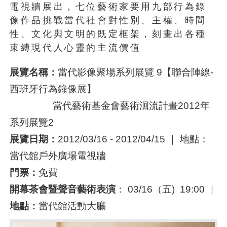
電視牆展出，七位藝術家要用九部行為錄
像作品挑戰當代社會對性別、主權、時間
性、文化與文明的既定框架，刻畫出各種
束縛現代人心靈的主流價值
展覽名稱：
當代影像聚場系列展覽 9【聯合陣線-
西班牙行為錄像展】
當代藝術基金會藝術洄流計畫2012年
系列展覽2
展覽日期：
2012/03/16 - 2012/04/15 ｜ 地點：
當代館戶外廣場電視牆
門票：
免費
開幕茶會暨聲音藝術表演
： 03/16（五) 19:00 ｜
地點：
當代館活動大廳