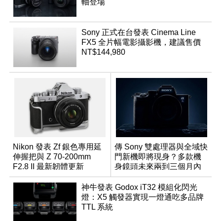
軸登場
Sony 正式在台發表 Cinema Line
FX5 全片幅電影攝影機，建議售價
NT$144,980
Nikon 發表 Zf 銀色專用延
傳 Sony 雙處理器與全域快
伸握把與 Z 70-200mm
門新機即將現身？多款機
F2.8 II 最新韌體更新
身鏡頭未來兩到三個月內
有望登場
神牛發表 Godox iT32 模組化閃光
燈：X5 觸發器實現一燈通吃多品牌
TTL 系統