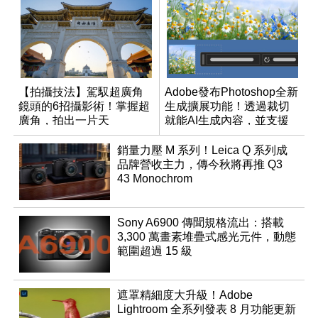
【拍攝技法】駕馭超廣角
Adobe發布Photoshop全新
鏡頭的6招攝影術！掌握超
生成擴展功能！透過裁切
廣角，拍出一片天
就能AI生成內容，並支援
繁體中文
銷量力壓 M 系列！Leica Q 系列成
品牌營收主力，傳今秋將再推 Q3
43 Monochrom
Sony A6900 傳聞規格流出：搭載
3,300 萬畫素堆疊式感光元件，動態
範圍超過 15 級
遮罩精細度大升級！Adobe
Lightroom 全系列發表 8 月功能更新