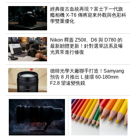
表
速讀出升級
經典復古血統再現？富士下一代旗
艦相機 X-T6 傳將迎來外觀與色彩科
學雙重優化
Nikon 釋蓋 Z50II、D6 與 D780 的
最新韌體更新！針對選單語系及曝
光異常進行修復
德韓光學大廠聯手打造！Samyang
預告 8 月推出 L 接環 60-180mm
F2.8 望遠變焦鏡