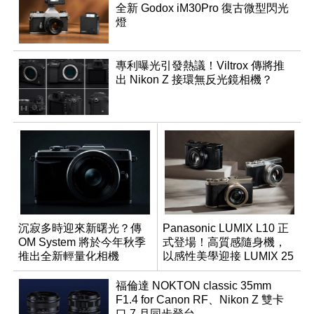
全新 Godox iM30Pro 復古微型閃光
燈
專利曝光引發熱議！Viltrox 傳將推
出 Nikon Z 接環無反光鏡相機？
沉寂多時迎來新曙光？傳
Panasonic LUMIX L10 正
OM System 將於今年秋季
式登場！高質感隨身機，
推出全新輕量化相機
以感性美學迎接 LUMIX 25
週年
福倫達 NOKTON classic 35mm
F1.4 for Canon RF、Nikon Z 雙卡
口 7 月同步登台