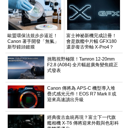
歐盟環保法規步步逼近！
富士神祕新機完成註冊！
Canon 著手開發「無氟」
會是旗艦中片幅 GFX180
新型鏡頭鍍膜
還是復古旁軸 X-Pro4？
挑戰視野極限！Tamron 12-20mm
F2.8 (A084) 全片幅超廣角變焦鏡正
式發表
Canon 傳將為 APS-C 機型導入堆
疊式感光元件！EOS R7 Mark II 或
迎來高速讀出升級
經典復古血統再現？富士下一代旗
艦相機 X-T6 傳將迎來外觀與色彩科