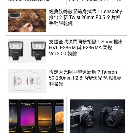
推出
經典旋轉散景隨身攜帶！Lensbaby
推出全新 Twist 28mm F3.5 全片幅
手動餅乾鏡
支援全域快門同步拍攝！Sony 推出
HVL-F28RM 與 F28RMA 閃燈
Ver.2.00 韌體
恆定大光圈中望遠新解？Tamron
50-130mm F2.8 內變焦光學系統專
利曝光