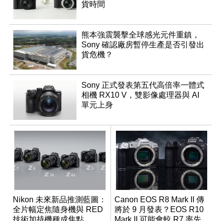
貨時間
熊本強震襲擊全球感光元件重鎮，
Sony 確認廠房暫停生產是否引發出
貨危機？
Sony 正式發表第五代高倍率一體式
相機 RX10 V，雙影像處理器與 AI
單元上身
Nikon 未來新品推測藍圖：
Canon EOS R8 Mark II 傳
全片幅定焦隨身機與 RED
將於 9 月發表？EOS R10
技術加持機種成焦點
Mark II 可能會較 R7 率先