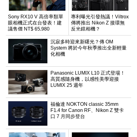
Sony RX10 V 高倍率類單
專利曝光引發熱議！Viltrox
眼相機正式在台發表！建
傳將推出 Nikon Z 接環無
議售價 NT$ 65,980
反光鏡相機？
沉寂多時迎來新曙光？傳 OM
System 將於今年秋季推出全新輕量
化相機
Panasonic LUMIX L10 正式登場！
高質感隨身機，以感性美學迎接
LUMIX 25 週年
福倫達 NOKTON classic 35mm
F1.4 for Canon RF、Nikon Z 雙卡
口 7 月同步登台