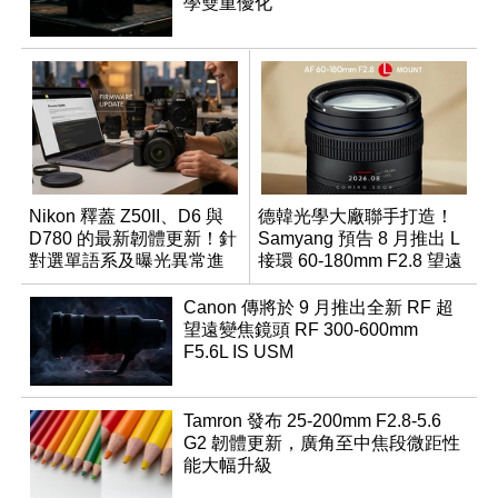
學雙重優化
Nikon 釋蓋 Z50II、D6 與
德韓光學大廠聯手打造！
D780 的最新韌體更新！針
Samyang 預告 8 月推出 L
對選單語系及曝光異常進
接環 60-180mm F2.8 望遠
行修復
變焦鏡
Canon 傳將於 9 月推出全新 RF 超
望遠變焦鏡頭 RF 300-600mm
F5.6L IS USM
Tamron 發布 25-200mm F2.8-5.6
G2 韌體更新，廣角至中焦段微距性
能大幅升級