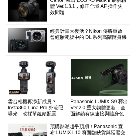
Canon 釋出 EOS R5 Mark II 最新韌
體 Ver.1.3.1，修正全域 AF 操作失
效問題
經典計畫大復活？Nikon 傳將重啟
曾經胎死腹中的 DL 系列高階隨身機
雲台相機再添新成員？
Panasonic LUMIX S9 釋出
Insta360 Luna Pro 外流照
Ver.2.0 重大韌體更新，全
曝光，改採單鏡頭配置
面解鎖有線連接與隨身色
調編輯
預購熱潮超乎預期！Panasonic 宣
布 LUMIX L10 將面臨缺貨與延遲交