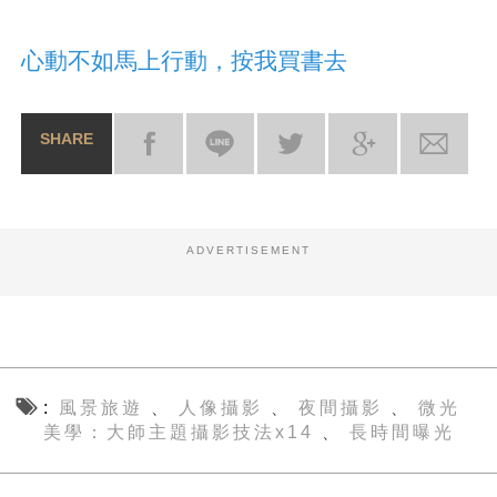
心動不如馬上行動，按我買書去
SHARE
ADVERTISEMENT
風景旅遊
人像攝影
夜間攝影
微光
、
、
、
美學：大師主題攝影技法x14
長時間曝光
、