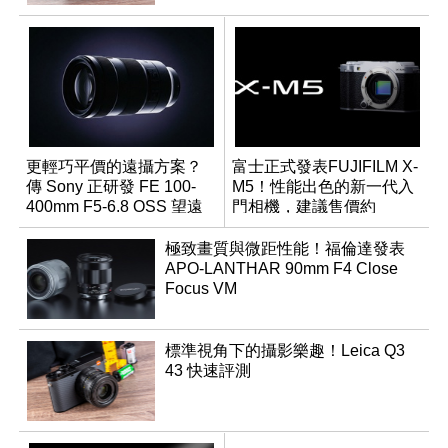
更輕巧平價的遠攝方案？
富士正式發表FUJIFILM X-
傳 Sony 正研發 FE 100-
M5！性能出色的新一代入
400mm F5-6.8 OSS 望遠
門相機，建議售價約
變焦鏡頭
NT$26,000
極致畫質與微距性能！福倫達發表
APO-LANTHAR 90mm F4 Close
Focus VM
標準視角下的攝影樂趣！Leica Q3
43 快速評測