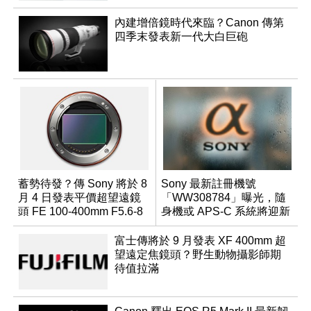
內建增倍鏡時代來臨？Canon 傳第
四季末發表新一代大白巨砲
蓄勢待發？傳 Sony 將於 8
Sony 最新註冊機號
月 4 日發表平價超望遠鏡
「WW308784」曝光，隨
頭 FE 100-400mm F5.6-8
身機或 APS-C 系統將迎新
成員？
富士傳將於 9 月發表 XF 400mm 超
望遠定焦鏡頭？野生動物攝影師期
待值拉滿