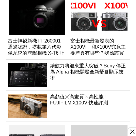
富士神祕新機 FF260001
富士相機最新發表的
通過認證，搭載第六代影
X100VI，和X100V究竟主
像系統的旗艦相機 X-T6 呼
要差異有哪些？我應該買
之欲出？
哪一台？
續航力將迎來重大突破？Sony 傳正
為 Alpha 相機開發全新螢幕顯示技
術
高顏值╳高畫質╳高性能！
FUJIFILM X100VI快速評測