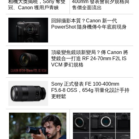
相機大獎揭曉，Sony 奪雙
400mm 發表會前夕規格與
冠、Canon 獲用戶青睞
售價全面流出
回歸攝影本質？Canon 新一代
PowerShot 隨身機傳今年底前現身
頂級變焦鏡頭新變局？傳 Canon 將
雙鏡合一打造 RF 24-70mm F2L IS
VCM 夢幻規格
Sony 正式發表 FE 100-400mm
F5.6-8 OSS，654g 羽量化設計手持
更輕鬆