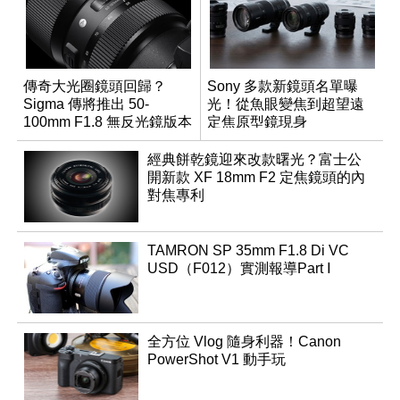
傳奇大光圈鏡頭回歸？
Sony 多款新鏡頭名單曝
Sigma 傳將推出 50-
光！從魚眼變焦到超望遠
100mm F1.8 無反光鏡版本
定焦原型鏡現身
經典餅乾鏡迎來改款曙光？富士公
開新款 XF 18mm F2 定焦鏡頭的內
對焦專利
TAMRON SP 35mm F1.8 Di VC
USD（F012）實測報導Part Ⅰ
全方位 Vlog 隨身利器！Canon
PowerShot V1 動手玩