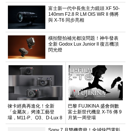
富士新一代中長焦主力鏡頭 XF 50-
140mm F2.8 R LM OIS WR II 傳將
與 X-T6 同步亮相
橫拍豎拍補光都沒問題！神牛發表
全新 Godox Lux Junior II 復古機頂
閃光燈
徠卡經典再進化！全新
巴黎 FUJIKINA 盛會倒數
「金屬灰」烤漆工藝登
富士新世代機皇 X-T6 傳 9
場，M11-P、Q3、D-Lux 8
月第一周登場
領銜換裝
Sony 7 月雙機齊發！全域快門電影