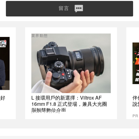
留言
業界動態
最好
L 接環用戶的新選擇：Viltrox AF
伴
16mm F1.8 正式登場，兼具大光圈
說
與智慧數位介面
(2026年2月6日)
P