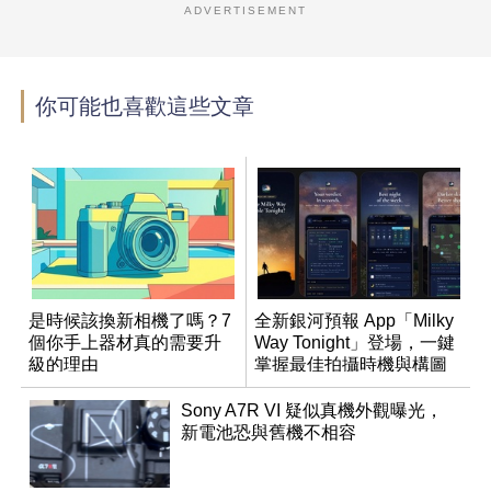
ADVERTISEMENT
你可能也喜歡這些文章
是時候該換新相機了嗎？7
全新銀河預報 App「Milky
個你手上器材真的需要升
Way Tonight」登場，一鍵
級的理由
掌握最佳拍攝時機與構圖
Sony A7R VI 疑似真機外觀曝光，
新電池恐與舊機不相容