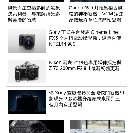
風景與星空攝影師的氣象
Canon 傳 9 月推出復古風
決策利器：專業解讀光影
格的神祕新機，VCM 定焦
與雲層的智慧
家族最終章也將壓軸登場
App「Atmos」登場
Sony 正式在台發表 Cinema Line
FX5 全片幅電影攝影機，建議售價
NT$144,980
Nikon 發表 Zf 銀色專用延伸握把與
Z 70-200mm F2.8 II 最新韌體更新
傳 Sony 雙處理器與全域快門新機即
將現身？多款機身鏡頭未來兩到三
個月內有望登場