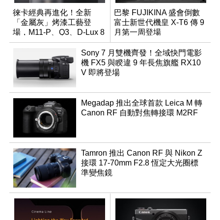
徠卡經典再進化！全新
巴黎 FUJIKINA 盛會倒數
「金屬灰」烤漆工藝登
富士新世代機皇 X-T6 傳 9
場，M11-P、Q3、D-Lux 8
月第一周登場
領銜換裝
Sony 7 月雙機齊發！全域快門電影
機 FX5 與睽違 9 年長焦旗艦 RX10
V 即將登場
Megadap 推出全球首款 Leica M 轉
Canon RF 自動對焦轉接環 M2RF
Tamron 推出 Canon RF 與 Nikon Z
接環 17-70mm F2.8 恆定大光圈標
準變焦鏡