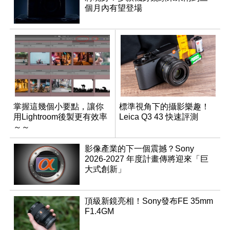
個月內有望登場
掌握這幾個小要點，讓你
標準視角下的攝影樂趣！
用Lightroom後製更有效率
Leica Q3 43 快速評測
～～
影像產業的下一個震撼？Sony
2026-2027 年度計畫傳將迎來「巨
大式創新」
頂級新鏡亮相！Sony發布FE 35mm
F1.4GM