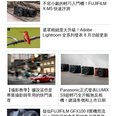
不容小覷的輕巧入門機！FUJIFILM
X-M5 快速評測
遮罩精細度大升級！Adobe
Lightroom 全系列發表 8 月功能更新
【攝影教學】據說這些是
Panasonic正式發表LUMIX
專業攝影師常用的快門速
S9超輕巧全片幅無反相
度
機！建議售價和上市日期
出爐
疑似FUJIFILM GFX100 II實機照流