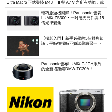
Ultra Macro 正式登陸 M43
II 與 A7 V 之所有功能，或
系統
成同級最強？
輕巧旅遊機回歸！Panasonic 發表
LUMIX ZS300：一吋感光元件與 15
倍光學變焦
【攝影入門】新手必學的3個對焦知
識，平時拍攝時不妨試著練習一下
Panasonic發布LUMIX G / GH系列
的全新增距鏡DMW-TC20A！