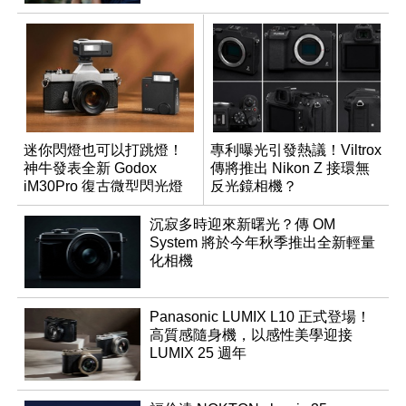
迷你閃燈也可以打跳燈！
專利曝光引發熱議！Viltrox
神牛發表全新 Godox
傳將推出 Nikon Z 接環無
iM30Pro 復古微型閃光燈
反光鏡相機？
沉寂多時迎來新曙光？傳 OM
System 將於今年秋季推出全新輕量
化相機
Panasonic LUMIX L10 正式登場！
高質感隨身機，以感性美學迎接
LUMIX 25 週年