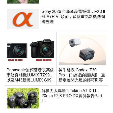
Sony 2026 年新產品震撼彈：FX3 II
與 A7R VI 領銜，多款重點新機傳聞
總整理
Panasonic無預警發表高倍
神牛發表 Godox iT30
率隨身相機LUMIX TZ99，
Pro：口袋裡的攝影棚，重
以及M43新機LUMIX G99 II
新定義閃光燈的輕巧與專
業
解像力大爆發！Tokina AT-X 11-
20mm F2.8 PRO DX實測報告Part
Ⅰ！