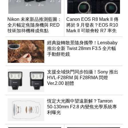
Nikon 未來新品推測藍圖：
Canon EOS R8 Mark II 傳
全片幅定焦隨身機與 RED
將於 9 月發表？EOS R10
技術加持機種成焦點
Mark II 可能會較 R7 率先
推出
經典旋轉散景隨身攜帶！Lensbaby
推出全新 Twist 28mm F3.5 全片幅
手動餅乾鏡
支援全域快門同步拍攝！Sony 推出
HVL-F28RM 與 F28RMA 閃燈
Ver.2.00 韌體
恆定大光圈中望遠新解？Tamron
50-130mm F2.8 內變焦光學系統專
利曝光