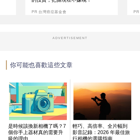
PR 台灣癌症基金會
PR
ADVERTISEMENT
你可能也喜歡這些文章
是時候該換新相機了嗎？7
輕巧、高倍率、全片幅到
個你手上器材真的需要升
影音記錄：2026 年最佳旅
級的理由
行相機的選購指南