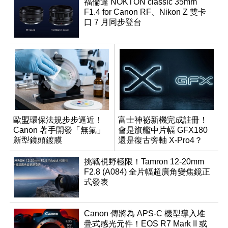
福倫達 NOKTON classic 35mm
F1.4 for Canon RF、Nikon Z 雙卡
口 7 月同步登台
歐盟環保法規步步逼近！
富士神祕新機完成註冊！
Canon 著手開發「無氟」
會是旗艦中片幅 GFX180
新型鏡頭鍍膜
還是復古旁軸 X-Pro4？
挑戰視野極限！Tamron 12-20mm
F2.8 (A084) 全片幅超廣角變焦鏡正
式發表
Canon 傳將為 APS-C 機型導入堆
疊式感光元件！EOS R7 Mark II 或