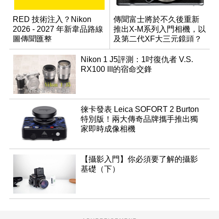
RED 技術注入？Nikon
傳聞富士將於不久後重新
2026 - 2027 年新韋品路線
推出X-M系列入門相機，以
圖傳聞匯整
及第二代XF大三元鏡頭？
Nikon 1 J5評測：1吋復仇者 V.S.
RX100 III的宿命交鋒
徠卡發表 Leica SOFORT 2 Burton
特別版！兩大傳奇品牌攜手推出獨
家即時成像相機
【攝影入門】你必須要了解的攝影
基礎（下）