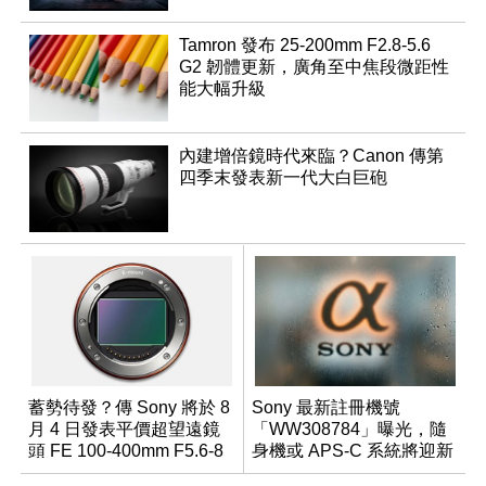
Tamron 發布 25-200mm F2.8-5.6
G2 韌體更新，廣角至中焦段微距性
能大幅升級
內建增倍鏡時代來臨？Canon 傳第
四季末發表新一代大白巨砲
蓄勢待發？傳 Sony 將於 8
Sony 最新註冊機號
月 4 日發表平價超望遠鏡
「WW308784」曝光，隨
頭 FE 100-400mm F5.6-8
身機或 APS-C 系統將迎新
成員？