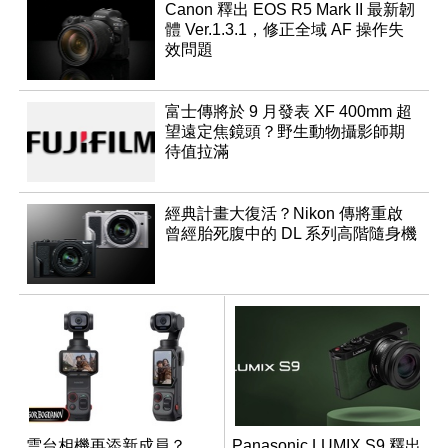
Canon 釋出 EOS R5 Mark II 最新韌
體 Ver.1.3.1，修正全域 AF 操作失
效問題
富士傳將於 9 月發表 XF 400mm 超
望遠定焦鏡頭？野生動物攝影師期
待值拉滿
經典計畫大復活？Nikon 傳將重啟
曾經胎死腹中的 DL 系列高階隨身機
雲台相機再添新成員？
Panasonic LUMIX S9 釋出