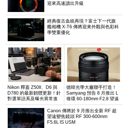
迎來高速讀出升級
經典復古血統再現？富士下一代旗
艦相機 X-T6 傳將迎來外觀與色彩科
學雙重優化
Nikon 釋蓋 Z50II、D6 與
德韓光學大廠聯手打造！
D780 的最新韌體更新！針
Samyang 預告 8 月推出 L
對選單語系及曝光異常進
接環 60-180mm F2.8 望遠
行修復
變焦鏡
Canon 傳將於 9 月推出全新 RF 超
望遠變焦鏡頭 RF 300-600mm
F5.6L IS USM