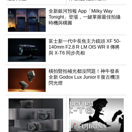
全新銀河預報 App「Milky Way
Tonight」登場，一鍵掌握最佳拍攝
時機與構圖
富士新一代中長焦主力鏡頭 XF 50-
140mm F2.8 R LM OIS WR II 傳將
與 X-T6 同步亮相
橫拍豎拍補光都沒問題！神牛發表
全新 Godox Lux Junior II 復古機頂
閃光燈