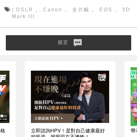
DSLR
Canon
全片幅
EOS
5D
、
、
、
、
Mark III
留言
資格
立即諮詢HPV！是對自己健康最好
帶
的投資，把握現在不嫌晚！