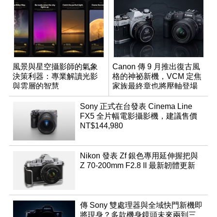
風景與星空攝影師的氣象
Canon 傳 9 月推出復古風
決策利器：專業解讀光影
格的神祕新機，VCM 定焦
與雲層的智慧
家族最終章也將壓軸登場
App「Atmos」登場
Sony 正式在台發表 Cinema Line
FX5 全片幅電影攝影機，建議售價
NT$144,980
Nikon 發表 Zf 銀色專用延伸握把與
Z 70-200mm F2.8 II 最新韌體更新
傳 Sony 雙處理器與全域快門新機即
將現身？多款機身鏡頭未來兩到三