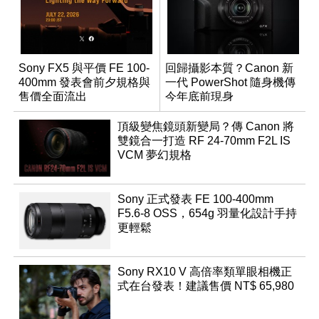
Sony FX5 與平價 FE 100-
回歸攝影本質？Canon 新
400mm 發表會前夕規格與
一代 PowerShot 隨身機傳
售價全面流出
今年底前現身
頂級變焦鏡頭新變局？傳 Canon 將
雙鏡合一打造 RF 24-70mm F2L IS
VCM 夢幻規格
Sony 正式發表 FE 100-400mm
F5.6-8 OSS，654g 羽量化設計手持
更輕鬆
Sony RX10 V 高倍率類單眼相機正
式在台發表！建議售價 NT$ 65,980