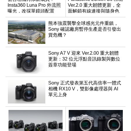
Insta360 Luna Pro 外流照
Ver.2.0 重大韌體更新，全
曝光，改採單鏡頭配置
面解鎖有線連接與隨身色
調編輯
熊本強震襲擊全球感光元件重鎮，
Sony 確認廠房暫停生產是否引發出
貨危機？
Sony A7 V 迎來 Ver.2.00 重大韌體
更新：32 位元浮點音訊錄製與數位
簽章功能登場
Sony 正式發表第五代高倍率一體式
相機 RX10 V，雙影像處理器與 AI
單元上身