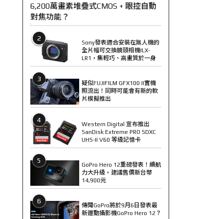
6,200萬畫素堆疊式CMOS + 眼控自動
對焦功能？
2
Sony發表適合安裝在無人機的
全片幅可交換鏡頭相機ILX-
LR1，集輕巧、高畫質於一身
3
疑似FUJIFILM GFX100 II實機
照流出！同時可能會有新的軟
片模擬推出
4
Western Digital 宣布推出
SanDisk Extreme PRO SDXC
UHS-II V60 等級記憶卡
5
GoPro Hero 12重磅發表！續航
力大升級，建議售價新台幣
14,900元
6
傳聞GoPro將於9月6日發表最
新運動攝影機GoPro Hero 12？