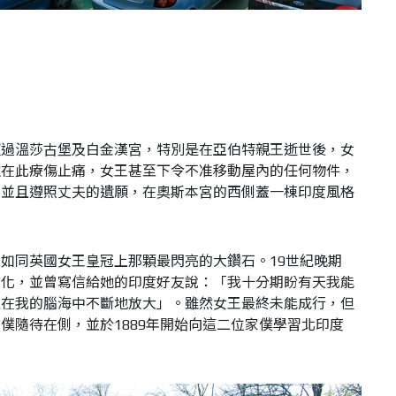
超過溫莎古堡及白金漢宮，特別是在亞伯特親王逝世後，女
住在此療傷止痛，女王甚至下令不准移動屋內的任何物件，
，並且遵照丈夫的遺願，在奧斯本宮的西側蓋一棟印度風格
如同英國女王皇冠上那顆最閃亮的大鑽石。19世紀晚期
文化，並曾寫信給她的印度好友說：「我十分期盼有天我能
直在我的腦海中不斷地放大」。雖然女王最終未能成行，但
僕隨待在側，並於1889年開始向這二位家僕學習北印度