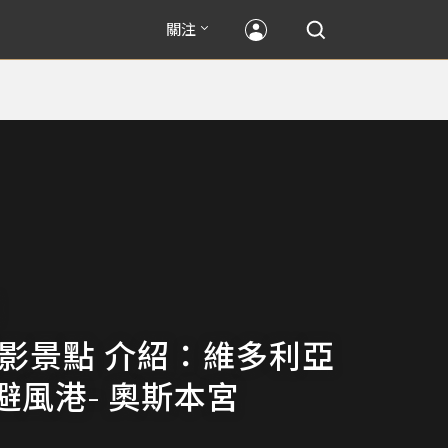
關注
攝影景點 介紹：維多利亞
避風港- 奧斯本宮