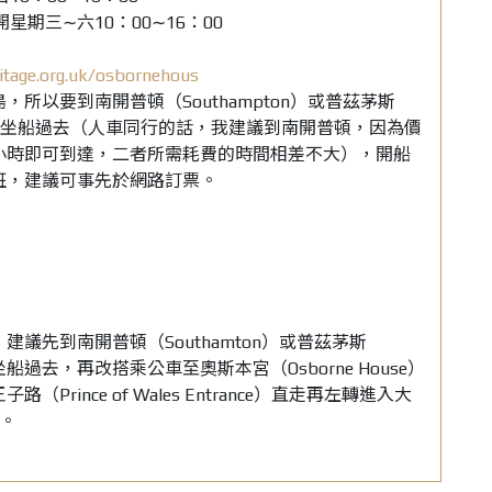
開星期三∼六10：00∼16：00
itage.org.uk/osbornehous
，所以要到南開普頓（Southampton）或普茲茅斯
）的港口坐船過去（人車同行的話，我建議到南開普頓，因為價
小時即可到達，二者所需耗費的時間相差不大），開船
班，建議可事先於網路訂票。
議先到南開普頓（Southamton）或普茲茅斯
口坐船過去，再改搭乘公車至奧斯本宮（Osborne House）
Prince of Wales Entrance）直走再左轉進入大
達。