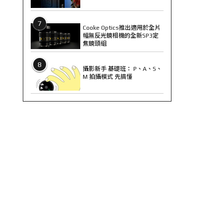
7
Cooke Optics推出適用於全片
幅無反光鏡相機的全新SP3定
焦鏡頭組
8
攝影新手 基礎班： P、A、S、
M 拍攝模式 先搞懂