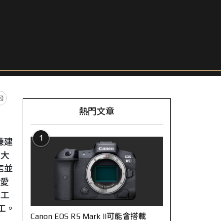
熱門文章
1
棟建
棟大
宅並
至愛
完工
工。
Canon EOS R5 Mark II可能會搭載