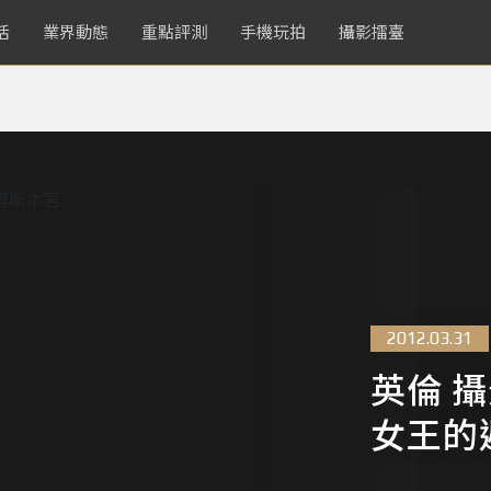
活
業界動態
重點評測
手機玩拍
攝影擂臺
2012.03.31
英倫 
女王的