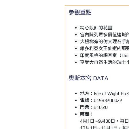
參觀重點
精心設計的花園
宮內陳列眾多價值連城
大樓梯旁的仿大理石手
維多利亞女王仙逝的那
印度風格的謁客室（Durb
享受大自然生活的瑞士小屋花園
奧斯本宮 DATA
地方：
Isle of Wight
電話：
01983200022
門票：
£10.20
時間：
4月1日∼9月30日，每日1
10月1日∼11月1日，每日