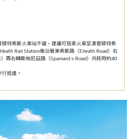
普頓特希斯火車站不遠，建議可搭乘火車至漢普頓特希
eath Rail Station後沿著東希斯路（Eheath Road）右
eet）再右轉斯帕尼茲路（Spaniard s Road）共耗時約40
步行抵達。