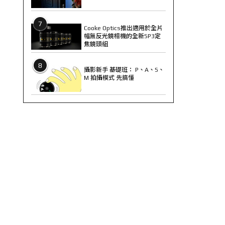
7
Cooke Optics推出適用於全片
幅無反光鏡相機的全新SP3定
焦鏡頭組
8
攝影新手 基礎班： P、A、S、
M 拍攝模式 先搞懂