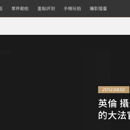
活
業界動態
重點評測
手機玩拍
攝影擂臺
2012.04.02
英倫 
的大法