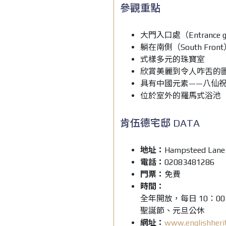
參觀重點
大門入口處（Entranc
躺在南側（South F
式樣多元的珠寶室
欣賞美麗到令人咋舌的圖書
具有中國元素——八仙
位於室外的羅馬式浴池
肯伍德宅邸 DATA
地址：
Hampsteed Lane
電話：
02083481286
門票：
免費
時間：
全年開放，每日 10：00
聖誕節、元旦公休
網址：
www.englishheri