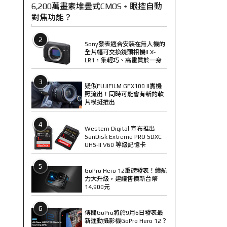
6,200萬畫素堆疊式CMOS + 眼控自動
對焦功能？
2
Sony發表適合安裝在無人機的
全片幅可交換鏡頭相機ILX-
LR1，集輕巧、高畫質於一身
3
疑似FUJIFILM GFX100 II實機
照流出！同時可能會有新的軟
片模擬推出
4
Western Digital 宣布推出
SanDisk Extreme PRO SDXC
UHS-II V60 等級記憶卡
5
GoPro Hero 12重磅發表！續航
力大升級，建議售價新台幣
14,900元
6
傳聞GoPro將於9月6日發表最
新運動攝影機GoPro Hero 12？