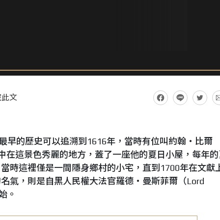
藏此文
se ）最早的歷史可以追溯到1616年，當時有位叫約翰‧比爾
印刷師選中在這景色秀麗的地方，蓋了一座他的夏日小屋，每年的
當時這裡僅是一間隱身鄉村的小宅，直到1700年在文獻
名氣，則是自黑人民權大法官羅德‧曼斯菲爾（Lord
開始。