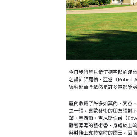
今日我們所見肯伍德宅邸的建築基本
名設計師羅伯‧亞當（Robert 
德宅邸至今依然是許多電影導
屋內收藏了許多如莫內、梵谷
之一絕，喜歡藝術的朋友絕對
華‧塞西爾‧吉尼斯伯爵（Edwar
發著濃濃的藝術香，身處於上
與財務上支持當時的國王，因