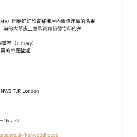
e gate）開始好好欣賞整棟屋內價值連城的名畫
ront）前的大草皮上並欣賞肯伍德宅邸的美
室（Library）
祝壽的華麗壁爐
 NW3 TJR London
∼16：30
tage.org.uk/kenwoodhouse