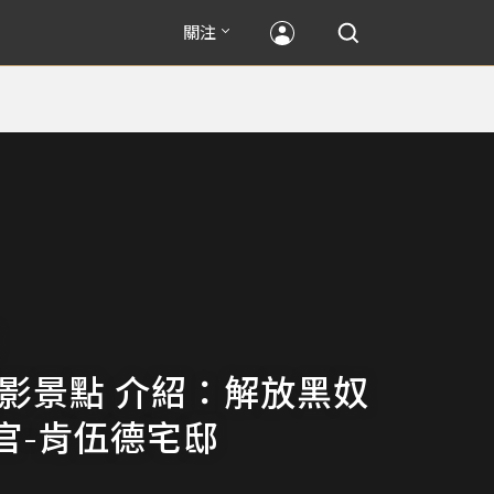
關注
攝影景點 介紹：解放黑奴
官-肯伍德宅邸