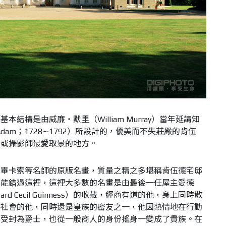
結構是由威廉‧默里（William Murray）當年延請知
Adam；1728∼1792）所設計的，優美而不失莊嚴的肯伍
演或攝影師最愛取景的地方。
、畢卡索等名師的原版名畫，質量之精之多堪稱肯伍德宅邸
不能錯過這裡，這裡大多數的名畫是由最後一任屋主愛德
d Cecil Guinness）的收藏，經商有道的他，身上同時散
流社會的他，同時還是皇族的密友之一，他因熱情地在行動
而受封為爵士，也從一般商人的身份搖身一變成了貴族。在