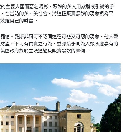
奴的主要大國而惡名昭彰，販奴的英人用欺騙或引誘的手
奴，在當時的英、美社會，將這種販賣黑奴的現象視為平
來炫耀自己的財富。
官羅德‧曼斯菲爾可不認同這種可悲又可惡的現象，他大聲
或財產，不可有買賣之行為，並應給予同為人類所應享有的
，英國政府終於立法通過反販賣黑奴的條例。