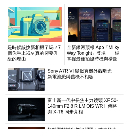
是時候該換新相機了嗎？7
全新銀河預報 App「Milky
個你手上器材真的需要升
Way Tonight」登場，一鍵
級的理由
掌握最佳拍攝時機與構圖
Sony A7R VI 疑似真機外觀曝光，
新電池恐與舊機不相容
富士新一代中長焦主力鏡頭 XF 50-
140mm F2.8 R LM OIS WR II 傳將
與 X-T6 同步亮相