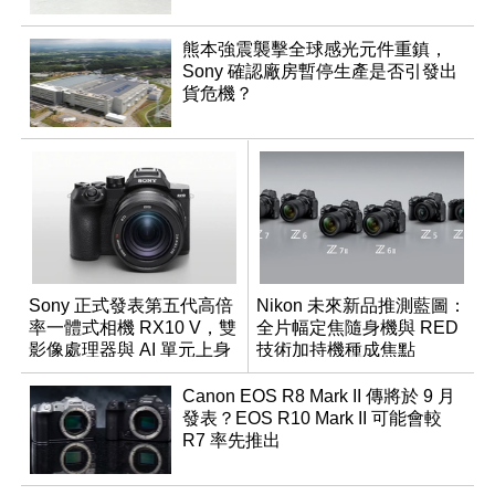
熊本強震襲擊全球感光元件重鎮，
Sony 確認廠房暫停生產是否引發出
貨危機？
Sony 正式發表第五代高倍
Nikon 未來新品推測藍圖：
率一體式相機 RX10 V，雙
全片幅定焦隨身機與 RED
影像處理器與 AI 單元上身
技術加持機種成焦點
Canon EOS R8 Mark II 傳將於 9 月
發表？EOS R10 Mark II 可能會較
R7 率先推出