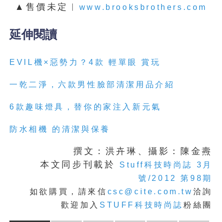
▲售價未定︱
www.brooksbrothers.com
延伸閱讀
EVIL機×惡勢力？4款 輕單眼 賞玩
一乾二淨，六款男性臉部清潔用品介紹
6款趣味燈具，替你的家注入新元氣
防水相機 的清潔與保養
撰文：洪卉琳、攝影：陳金燾
本文同步刊載於
Stuff科技時尚誌 3月
號/2012 第98期
如欲購買，請來信
csc@cite.com.tw
洽詢
歡迎加入
STUFF科技時尚誌
粉絲團