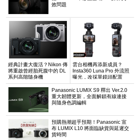
效問題
經典計畫大復活？Nikon 傳
雲台相機再添新成員？
將重啟曾經胎死腹中的 DL
Insta360 Luna Pro 外流照
系列高階隨身機
曝光，改採單鏡頭配置
Panasonic LUMIX S9 釋出 Ver.2.0
重大韌體更新，全面解鎖有線連接
與隨身色調編輯
預購熱潮超乎預期！Panasonic 宣
布 LUMIX L10 將面臨缺貨與延遲交
貨時間