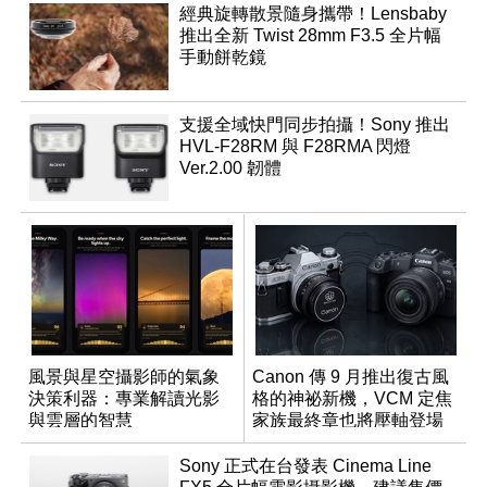
經典旋轉散景隨身攜帶！Lensbaby
推出全新 Twist 28mm F3.5 全片幅
手動餅乾鏡
支援全域快門同步拍攝！Sony 推出
HVL-F28RM 與 F28RMA 閃燈
Ver.2.00 韌體
風景與星空攝影師的氣象
Canon 傳 9 月推出復古風
決策利器：專業解讀光影
格的神祕新機，VCM 定焦
與雲層的智慧
家族最終章也將壓軸登場
App「Atmos」登場
Sony 正式在台發表 Cinema Line