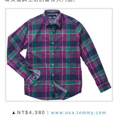
▲NT$4,380︱
www.usa.tommy.com