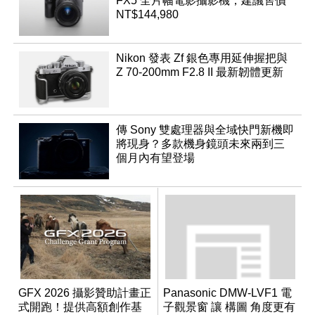
FX5 全片幅電影攝影機，建議售價
NT$144,980
Nikon 發表 Zf 銀色專用延伸握把與
Z 70-200mm F2.8 II 最新韌體更新
傳 Sony 雙處理器與全域快門新機即
將現身？多款機身鏡頭未來兩到三
個月內有望登場
GFX 2026 攝影贊助計畫正
Panasonic DMW-LVF1 電
式開跑！提供高額創作基
子觀景窗 讓 構圖 角度更有