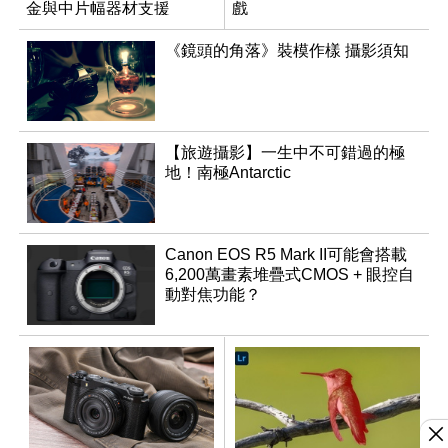
金與中片幅器材支援
戲
《鏡頭的角落》裝模作樣 攝影須知
【旅遊攝影】一生中不可錯過的極
地！南極Antarctic
Canon EOS R5 Mark II可能會搭載
6,200萬畫素堆疊式CMOS + 眼控自
動對焦功能？