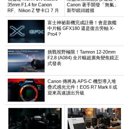
35mm F1.4 for Canon
Canon 著手開發「無氟」
RF、Nikon Z 雙卡口 7 月
新型鏡頭鍍膜
同步登台
富士神祕新機完成註冊！會是旗艦
中片幅 GFX180 還是復古旁軸 X-
Pro4？
挑戰視野極限！Tamron 12-20mm
F2.8 (A084) 全片幅超廣角變焦鏡正
式發表
Canon 傳將為 APS-C 機型導入堆
疊式感光元件！EOS R7 Mark II 或
迎來高速讀出升級