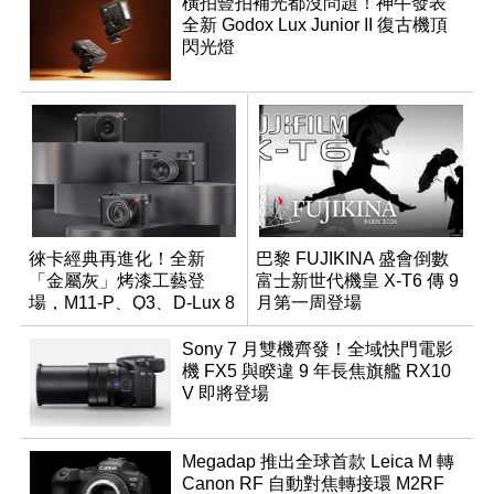
橫拍豎拍補光都沒問題！神牛發表
全新 Godox Lux Junior II 復古機頂
閃光燈
徠卡經典再進化！全新
巴黎 FUJIKINA 盛會倒數
「金屬灰」烤漆工藝登
富士新世代機皇 X-T6 傳 9
場，M11-P、Q3、D-Lux 8
月第一周登場
領銜換裝
Sony 7 月雙機齊發！全域快門電影
機 FX5 與睽違 9 年長焦旗艦 RX10
V 即將登場
Megadap 推出全球首款 Leica M 轉
Canon RF 自動對焦轉接環 M2RF