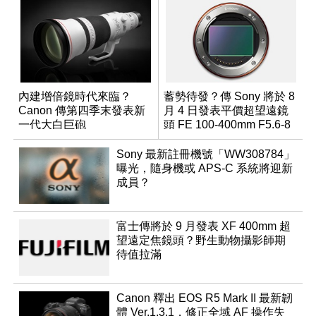
內建增倍鏡時代來臨？
蓄勢待發？傳 Sony 將於 8
Canon 傳第四季末發表新
月 4 日發表平價超望遠鏡
一代大白巨砲
頭 FE 100-400mm F5.6-8
Sony 最新註冊機號「WW308784」
曝光，隨身機或 APS-C 系統將迎新
成員？
富士傳將於 9 月發表 XF 400mm 超
望遠定焦鏡頭？野生動物攝影師期
待值拉滿
Canon 釋出 EOS R5 Mark II 最新韌
體 Ver.1.3.1，修正全域 AF 操作失