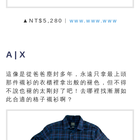
▲NT$5,280︱
www.www.www
A | X
這像是從爸爸塵封多年，永遠只拿最上頭
那件襯衫的衣櫃裡拿出般的褪色，但不得
不說也褪的太剛好了吧！去哪裡找漸層如
此合適的格子襯衫啊？