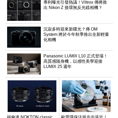
專利曝光引發熱議！Viltrox 傳將推
出 Nikon Z 接環無反光鏡相機？
沉寂多時迎來新曙光？傳 OM
System 將於今年秋季推出全新輕量
化相機
Panasonic LUMIX L10 正式登場！
高質感隨身機，以感性美學迎接
LUMIX 25 週年
福倫達 NOKTON classic
歐盟環保法規步步逼近！