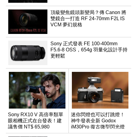
頂級變焦鏡頭新變局？傳 Canon 將
雙鏡合一打造 RF 24-70mm F2L IS
VCM 夢幻規格
Sony 正式發表 FE 100-400mm
F5.6-8 OSS，654g 羽量化設計手持
更輕鬆
Sony RX10 V 高倍率類單
迷你閃燈也可以打跳燈！
眼相機正式在台發表！建
神牛發表全新 Godox
議售價 NT$ 65,980
iM30Pro 復古微型閃光燈