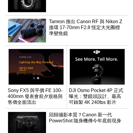
Tamron 推出 Canon RF 與 Nikon Z
接環 17-70mm F2.8 恆定大光圈標
準變焦鏡
Sony FX5 與平價 FE 100-
DJI Osmo Pocket 4P 正式
400mm 發表會前夕規格與
曝光：雙鏡頭設計、最高
售價全面流出
可錄製 4K 240fps 影片
回歸攝影本質？Canon 新一代
PowerShot 隨身機傳今年底前現身