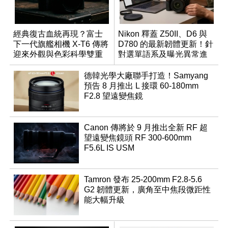
經典復古血統再現？富士
Nikon 釋蓋 Z50II、D6 與
下一代旗艦相機 X-T6 傳將
D780 的最新韌體更新！針
迎來外觀與色彩科學雙重
對選單語系及曝光異常進
優化
行修復
德韓光學大廠聯手打造！Samyang
預告 8 月推出 L 接環 60-180mm
F2.8 望遠變焦鏡
Canon 傳將於 9 月推出全新 RF 超
望遠變焦鏡頭 RF 300-600mm
F5.6L IS USM
Tamron 發布 25-200mm F2.8-5.6
G2 韌體更新，廣角至中焦段微距性
能大幅升級