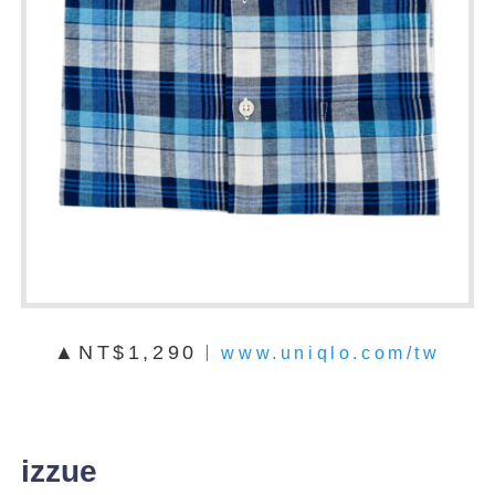
▲NT$1,290︱
www.uniqlo.com/tw
izzue