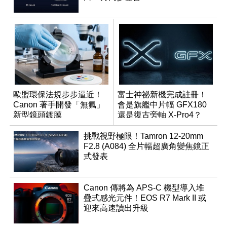
歐盟環保法規步步逼近！
富士神祕新機完成註冊！
Canon 著手開發「無氟」
會是旗艦中片幅 GFX180
新型鏡頭鍍膜
還是復古旁軸 X-Pro4？
挑戰視野極限！Tamron 12-20mm
F2.8 (A084) 全片幅超廣角變焦鏡正
式發表
Canon 傳將為 APS-C 機型導入堆
疊式感光元件！EOS R7 Mark II 或
迎來高速讀出升級