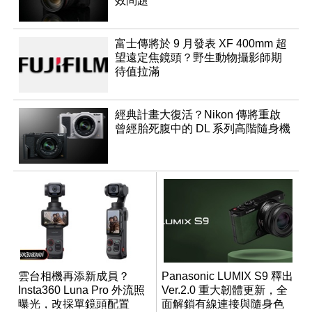
效問題
富士傳將於 9 月發表 XF 400mm 超
望遠定焦鏡頭？野生動物攝影師期
待值拉滿
經典計畫大復活？Nikon 傳將重啟
曾經胎死腹中的 DL 系列高階隨身機
雲台相機再添新成員？
Panasonic LUMIX S9 釋出
Insta360 Luna Pro 外流照
Ver.2.0 重大韌體更新，全
曝光，改採單鏡頭配置
面解鎖有線連接與隨身色