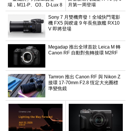
場，M11-P、Q3、D-Lux 8
月第一周登場
領銜換裝
Sony 7 月雙機齊發！全域快門電影
機 FX5 與睽違 9 年長焦旗艦 RX10
V 即將登場
Megadap 推出全球首款 Leica M 轉
Canon RF 自動對焦轉接環 M2RF
Tamron 推出 Canon RF 與 Nikon Z
接環 17-70mm F2.8 恆定大光圈標
準變焦鏡