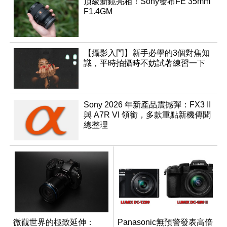
頂級新鏡亮相！Sony發布FE 35mm
F1.4GM
【攝影入門】新手必學的3個對焦知
識，平時拍攝時不妨試著練習一下
Sony 2026 年新產品震撼彈：FX3 II
與 A7R VI 領銜，多款重點新機傳聞
總整理
微觀世界的極致延伸：
Panasonic無預警發表高倍