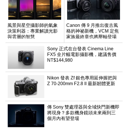
風景與星空攝影師的氣象
Canon 傳 9 月推出復古風
決策利器：專業解讀光影
格的神祕新機，VCM 定焦
與雲層的智慧
家族最終章也將壓軸登場
App「Atmos」登場
Sony 正式在台發表 Cinema Line
FX5 全片幅電影攝影機，建議售價
NT$144,980
Nikon 發表 Zf 銀色專用延伸握把與
Z 70-200mm F2.8 II 最新韌體更新
傳 Sony 雙處理器與全域快門新機即
將現身？多款機身鏡頭未來兩到三
個月內有望登場