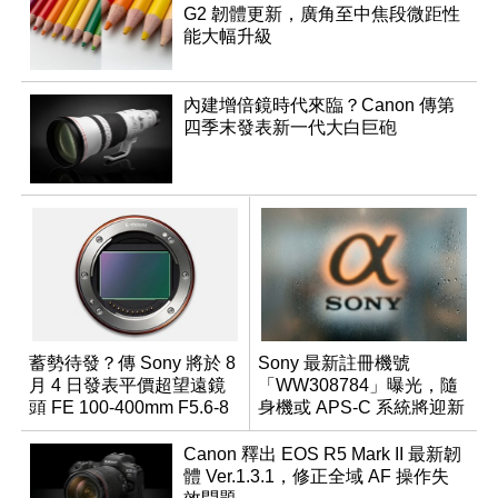
G2 韌體更新，廣角至中焦段微距性
能大幅升級
內建增倍鏡時代來臨？Canon 傳第
四季末發表新一代大白巨砲
蓄勢待發？傳 Sony 將於 8
Sony 最新註冊機號
月 4 日發表平價超望遠鏡
「WW308784」曝光，隨
頭 FE 100-400mm F5.6-8
身機或 APS-C 系統將迎新
成員？
Canon 釋出 EOS R5 Mark II 最新韌
體 Ver.1.3.1，修正全域 AF 操作失