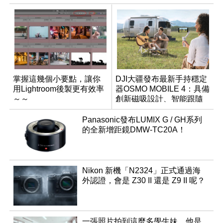
掌握這幾個小要點，讓你
DJI大疆發布最新手持穩定
用Lightroom後製更有效率
器OSMO MOBILE 4：具備
～～
創新磁吸設計、智能跟隨
3.0
Panasonic發布LUMIX G / GH系列
的全新增距鏡DMW-TC20A！
Nikon 新機「N2324」正式通過海
外認證，會是 Z30 II 還是 Z9 II 呢？
一張照片拍到這麼多學生妹，他是