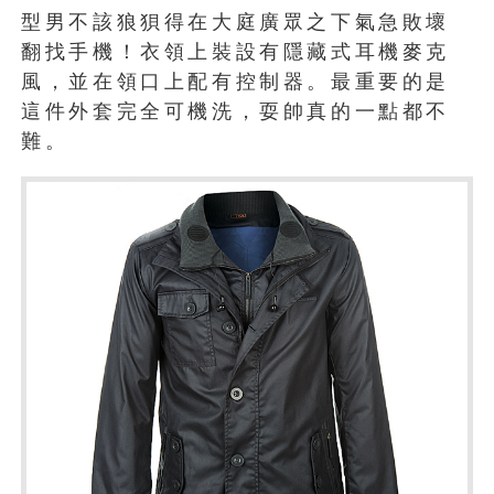
型男不該狼狽得在大庭廣眾之下氣急敗壞
翻找手機！衣領上裝設有隱藏式耳機麥克
風，並在領口上配有控制器。最重要的是
這件外套完全可機洗，耍帥真的一點都不
難。