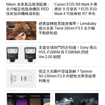
Nikon 未來新品推測藍圖：
Canon EOS R8 Mark II 傳
全片幅定焦隨身機與 RED
將於 9 月發表？EOS R10
技術加持機種成焦點
Mark II 可能會較 R7 率先
推出
經典旋轉散景隨身攜帶！Lensbaby
推出全新 Twist 28mm F3.5 全片幅
手動餅乾鏡
支援全域快門同步拍攝！Sony 推出
HVL-F28RM 與 F28RMA 閃燈
Ver.2.00 韌體
恆定大光圈中望遠新解？Tamron
50-130mm F2.8 內變焦光學系統專
利曝光