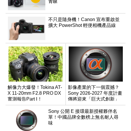
青睞
不只是隨身機！Canon 宣布重啟並
擴大 PowerShot 輕便相機產品線
解像力大爆發！Tokina AT-
影像產業的下一個震撼？
X 11-20mm F2.8 PRO DX
Sony 2026-2027 年度計畫
實測報告Part Ⅰ！
傳將迎來「巨大式創新」
Sony 公開 E 接環最新授權夥伴名
單！中國品牌全數榜上無名耐人尋
味