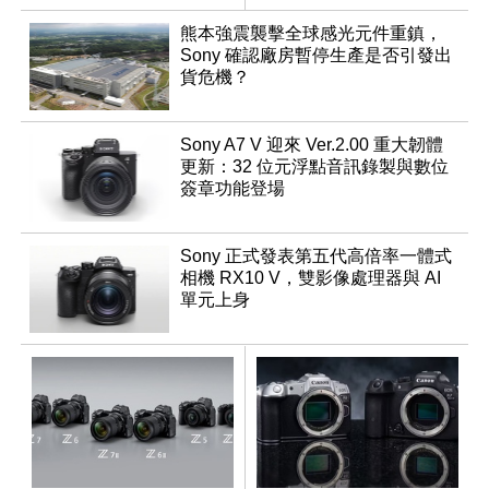
調編輯
熊本強震襲擊全球感光元件重鎮，
Sony 確認廠房暫停生產是否引發出
貨危機？
Sony A7 V 迎來 Ver.2.00 重大韌體
更新：32 位元浮點音訊錄製與數位
簽章功能登場
Sony 正式發表第五代高倍率一體式
相機 RX10 V，雙影像處理器與 AI
單元上身