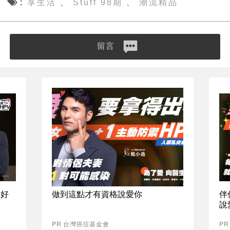
享生活
Stuff 98期
潮流精品
、
、
留言
最好
做到這點才有資格說愛你
伴
說
PR 台灣癌症基金會
P