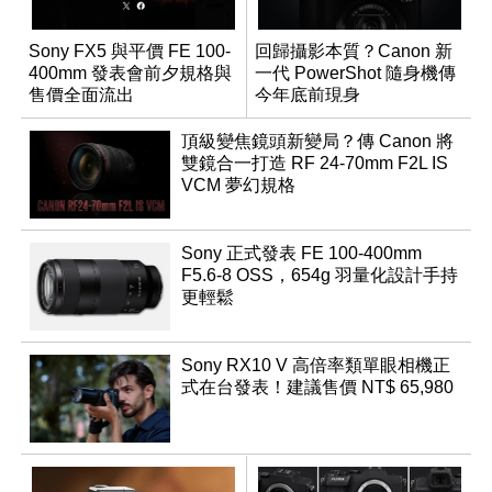
Sony FX5 與平價 FE 100-
回歸攝影本質？Canon 新
400mm 發表會前夕規格與
一代 PowerShot 隨身機傳
售價全面流出
今年底前現身
頂級變焦鏡頭新變局？傳 Canon 將
雙鏡合一打造 RF 24-70mm F2L IS
VCM 夢幻規格
Sony 正式發表 FE 100-400mm
F5.6-8 OSS，654g 羽量化設計手持
更輕鬆
Sony RX10 V 高倍率類單眼相機正
式在台發表！建議售價 NT$ 65,980