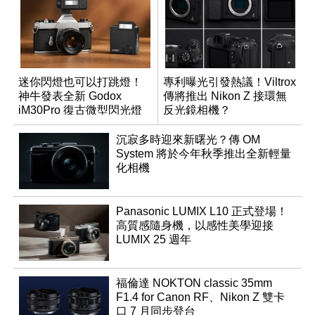
迷你閃燈也可以打跳燈！
專利曝光引發熱議！Viltrox
神牛發表全新 Godox
傳將推出 Nikon Z 接環無
iM30Pro 復古微型閃光燈
反光鏡相機？
沉寂多時迎來新曙光？傳 OM
System 將於今年秋季推出全新輕量
化相機
Panasonic LUMIX L10 正式登場！
高質感隨身機，以感性美學迎接
LUMIX 25 週年
福倫達 NOKTON classic 35mm
F1.4 for Canon RF、Nikon Z 雙卡
口 7 月同步登台