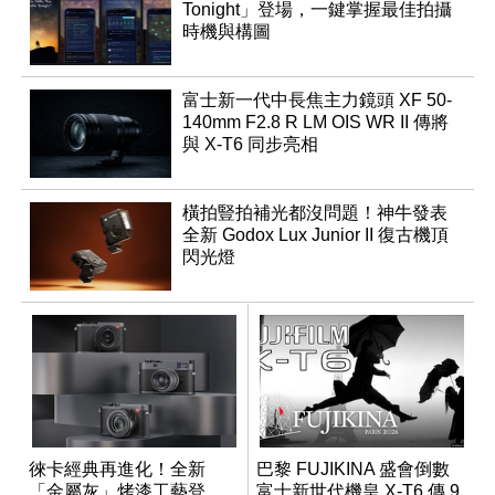
Tonight」登場，一鍵掌握最佳拍攝
時機與構圖
富士新一代中長焦主力鏡頭 XF 50-
140mm F2.8 R LM OIS WR II 傳將
與 X-T6 同步亮相
橫拍豎拍補光都沒問題！神牛發表
全新 Godox Lux Junior II 復古機頂
閃光燈
徠卡經典再進化！全新
巴黎 FUJIKINA 盛會倒數
「金屬灰」烤漆工藝登
富士新世代機皇 X-T6 傳 9