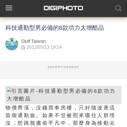
科技通勤型男必備的8款功力大增酷品
Stuff Taiwan
2012/05/13 19:14
ADVERTISEMENT
物價齊漲，沒錢買車房樓，只好隨波逐流
當個通勤族。如果不甘被熙來嚷往人群埋
沒，想跳脫庸俗平凡中，那麼身為移動尖