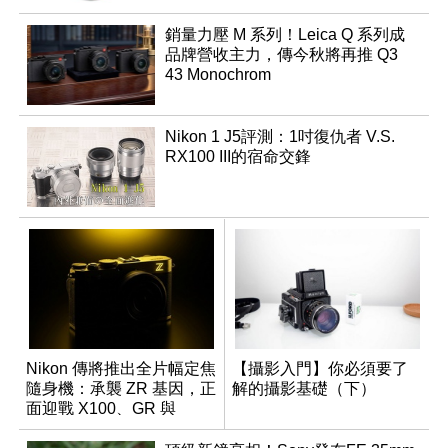
銷量力壓 M 系列！Leica Q 系列成
品牌營收主力，傳今秋將再推 Q3
43 Monochrom
Nikon 1 J5評測：1吋復仇者 V.S.
RX100 III的宿命交鋒
Nikon 傳將推出全片幅定焦
【攝影入門】你必須要了
隨身機：承襲 ZR 基因，正
解的攝影基礎（下）
面迎戰 X100、GR 與
RX1R 系列