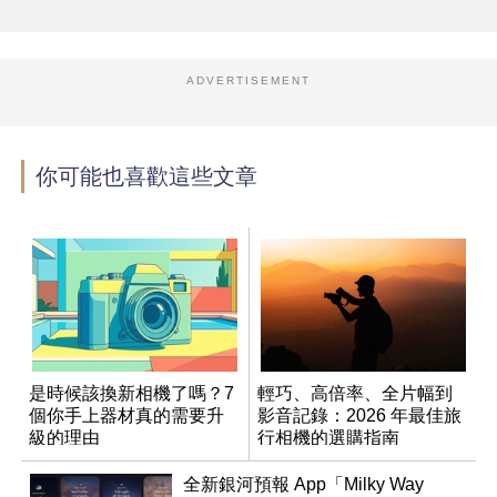
ADVERTISEMENT
你可能也喜歡這些文章
是時候該換新相機了嗎？7
輕巧、高倍率、全片幅到
個你手上器材真的需要升
影音記錄：2026 年最佳旅
級的理由
行相機的選購指南
全新銀河預報 App「Milky Way