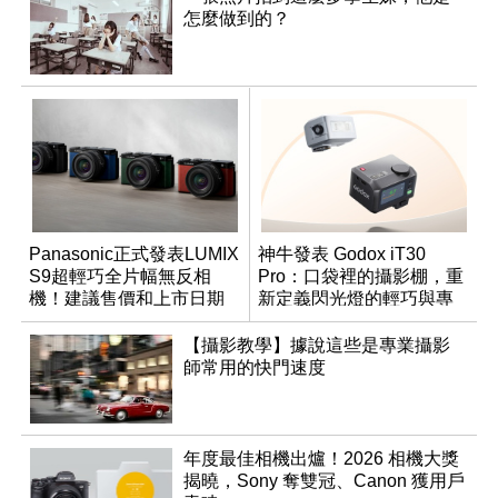
怎麼做到的？
Panasonic正式發表LUMIX
神牛發表 Godox iT30
S9超輕巧全片幅無反相
Pro：口袋裡的攝影棚，重
機！建議售價和上市日期
新定義閃光燈的輕巧與專
出爐
業
【攝影教學】據說這些是專業攝影
師常用的快門速度
年度最佳相機出爐！2026 相機大獎
揭曉，Sony 奪雙冠、Canon 獲用戶