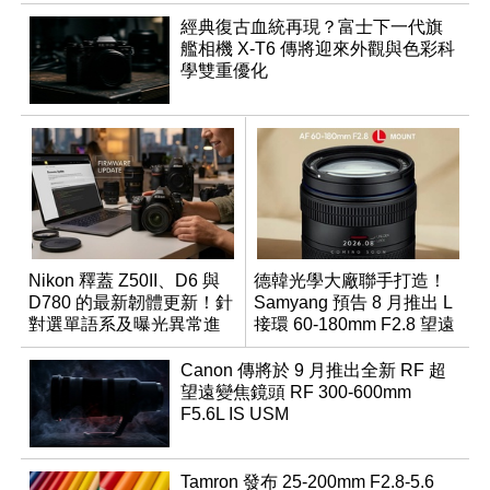
經典復古血統再現？富士下一代旗
艦相機 X-T6 傳將迎來外觀與色彩科
學雙重優化
Nikon 釋蓋 Z50II、D6 與
德韓光學大廠聯手打造！
D780 的最新韌體更新！針
Samyang 預告 8 月推出 L
對選單語系及曝光異常進
接環 60-180mm F2.8 望遠
行修復
變焦鏡
Canon 傳將於 9 月推出全新 RF 超
望遠變焦鏡頭 RF 300-600mm
F5.6L IS USM
Tamron 發布 25-200mm F2.8-5.6