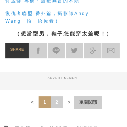
何孟修 專欄：溫暖無言的木頭
復仇者聯盟 番外篇，攝影師Andy
Wang「拍」給你看！
（想當型男，鞋子怎能穿太差呢！）
SHARE
ADVERTISEMENT
1
2
單頁閱讀