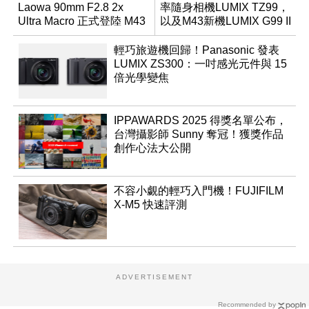
Laowa 90mm F2.8 2x
率隨身相機LUMIX TZ99，
Ultra Macro 正式登陸 M43
以及M43新機LUMIX G99 II
系統
輕巧旅遊機回歸！Panasonic 發表
LUMIX ZS300：一吋感光元件與 15
倍光學變焦
IPPAWARDS 2025 得獎名單公布，
台灣攝影師 Sunny 奪冠！獲獎作品
創作心法大公開
不容小覷的輕巧入門機！FUJIFILM
X-M5 快速評測
ADVERTISEMENT
Recommended by