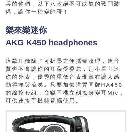
兵的你們，以下八款絕不可或缺的戰鬥裝
備，讓你一秒變帥哥！
樂來樂迷你
AKG K450 headphones
這款耳機除了可折疊方便攜帶收理，連音
質也不會讓你的耳朵受委屈，別小看它迷
你的外表，優秀的重低音表現實在讓人感
動得痛哭流涕。只要加價購買同牌HA450
的線控套組，音樂耳機立刻搖身變耳Mic，
可供連接手機與電腦使用。