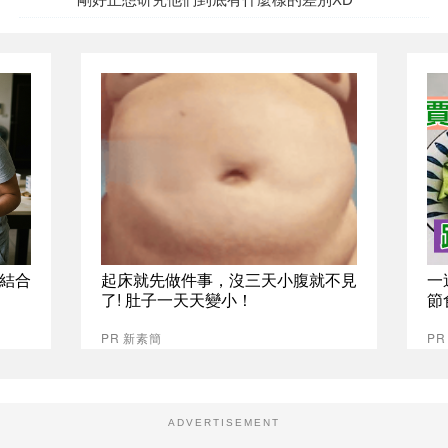
S結合
起床就先做件事，沒三天小腹就不見
一
了! 肚子一天天變小！
節
PR 新素簡
PR
ADVERTISEMENT