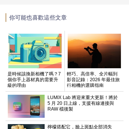
你可能也喜歡這些文章
是時候該換新相機了嗎？7
輕巧、高倍率、全片幅到
個你手上器材真的需要升
影音記錄：2026 年最佳旅
級的理由
行相機的選購指南
LUMIX Lab 將迎來重大更新！將於
5 月 20 日上線，支援有線連接與
RAW 檔後製
檸檬搭配它，臉上斑點全部消失