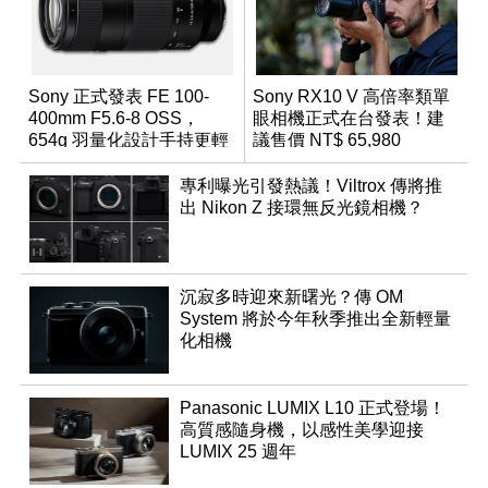
Sony 正式發表 FE 100-
Sony RX10 V 高倍率類單
400mm F5.6-8 OSS，
眼相機正式在台發表！建
654g 羽量化設計手持更輕
議售價 NT$ 65,980
鬆
專利曝光引發熱議！Viltrox 傳將推
出 Nikon Z 接環無反光鏡相機？
沉寂多時迎來新曙光？傳 OM
System 將於今年秋季推出全新輕量
化相機
Panasonic LUMIX L10 正式登場！
高質感隨身機，以感性美學迎接
LUMIX 25 週年