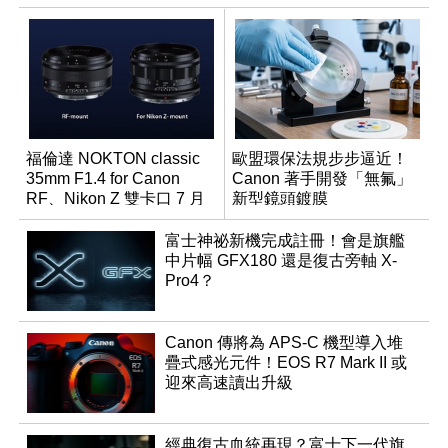
福倫達 NOKTON classic
歐盟環保法規步步逼近！
35mm F1.4 for Canon
Canon 著手開發「無氟」
RF、Nikon Z 雙卡口 7 月
新型鏡頭鍍膜
同步登台
富士神祕新機完成註冊！會是旗艦
中片幅 GFX180 還是復古旁軸 X-
Pro4？
Canon 傳將為 APS-C 機型導入堆
疊式感光元件！EOS R7 Mark II 或
迎來高速讀出升級
經典復古血統再現？富士下一代旗