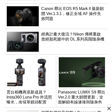
Canon 釋出 EOS R5 Mark II 最新韌
體 Ver.1.3.1，修正全域 AF 操作失
效問題
經典計畫大復活？Nikon 傳將重啟
曾經胎死腹中的 DL 系列高階隨身機
雲台相機再添新成員？
Panasonic LUMIX S9 釋出
Insta360 Luna Pro 外流照
Ver.2.0 重大韌體更新，全
曝光，改採單鏡頭配置
面解鎖有線連接與隨身色
調編輯