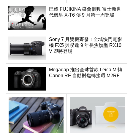
領銜換裝
巴黎 FUJIKINA 盛會倒數 富士新世
代機皇 X-T6 傳 9 月第一周登場
Sony 7 月雙機齊發！全域快門電影
機 FX5 與睽違 9 年長焦旗艦 RX10
V 即將登場
Megadap 推出全球首款 Leica M 轉
Canon RF 自動對焦轉接環 M2RF