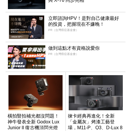
與 X-T6 同步亮相
立即諮詢HPV！是對自己健康最好
的投資，把握現在不嫌晚！
PR（台灣癌症基金會）
做到這點才有資格說愛你
PR（台灣癌症基金會）
橫拍豎拍補光都沒問題！
徠卡經典再進化！全新
神牛發表全新 Godox Lux
「金屬灰」烤漆工藝登
Junior II 復古機頂閃光燈
場，M11-P、Q3、D-Lux 8