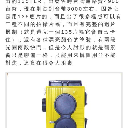
出的135TLR，出發售時台灣通路賣4900
台幣，現在則跌到台幣3000左右。因為它
是用135底片的，而且出了很多檔版可以有
三種不同的拍攝片幅，而且有完整的過片
機制（就是過完一個135片幅它會自己卡
住），還有各種漂亮顏色的塗裝，有兩段
光圈兩段快門，但是令人討厭的就是觀景
窗只是聊備一格，只能用來構圖用並不能
對焦，這實在很令人沮喪。