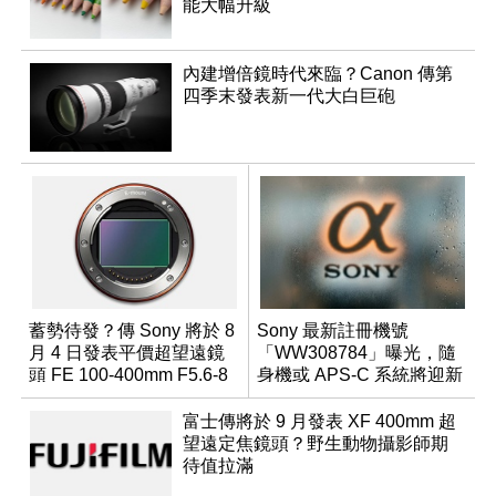
能大幅升級
內建增倍鏡時代來臨？Canon 傳第
四季末發表新一代大白巨砲
蓄勢待發？傳 Sony 將於 8
Sony 最新註冊機號
月 4 日發表平價超望遠鏡
「WW308784」曝光，隨
頭 FE 100-400mm F5.6-8
身機或 APS-C 系統將迎新
成員？
富士傳將於 9 月發表 XF 400mm 超
望遠定焦鏡頭？野生動物攝影師期
待值拉滿