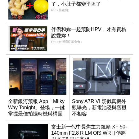
了，小肚子都變平坦了
PR（新素簡）
伴侶和妳一起預防HPV，才有資格
說愛妳！
PR（台灣癌症基金會）
全新銀河預報 App「Milky
Sony A7R VI 疑似真機外
Way Tonight」登場，一鍵
觀曝光，新電池恐與舊機
掌握最佳拍攝時機與構圖
不相容
富士新一代中長焦主力鏡頭 XF 50-
140mm F2.8 R LM OIS WR II 傳將