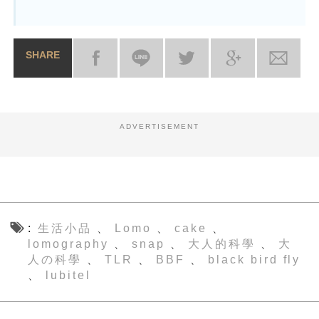
SHARE
ADVERTISEMENT
生活小品
Lomo
cake
、
、
、
lomography
snap
大人的科學
大
、
、
、
人の科學
TLR
BBF
black bird fly
、
、
、
lubitel
、