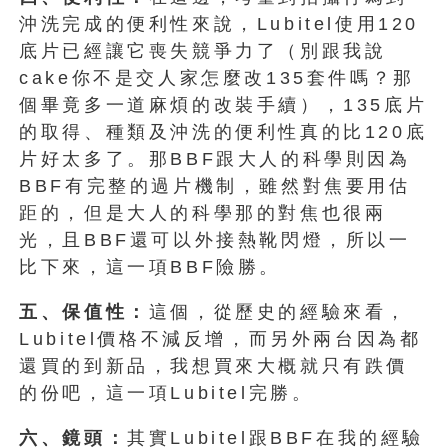
沖洗完成的便利性來說，Lubitel使用120
底片已經讓它喪失競爭力了（別跟我說
cake你不是交人家怎麼改135套件嗎？那
個畢竟多一道麻煩的改裝手續），135底片
的取得、種類及沖洗的便利性真的比120底
片好太多了。那BBF跟大人的科學則因為
BBF有完整的過片機制，雖然對焦要用估
距的，但是大人的科學那的對焦也很兩
光，且BBF還可以外接熱靴閃燈，所以一
比下來，這一項BBF險勝。
五、保值性：
這個，從歷史的經驗來看，
Lubitel價格不減反增，而另外兩台因為都
還買的到新品，我想買來大概就只有跌價
的份吧，這一項Lubitel完勝。
六、鏡頭：
其實Lubitel跟BBF在我的經驗