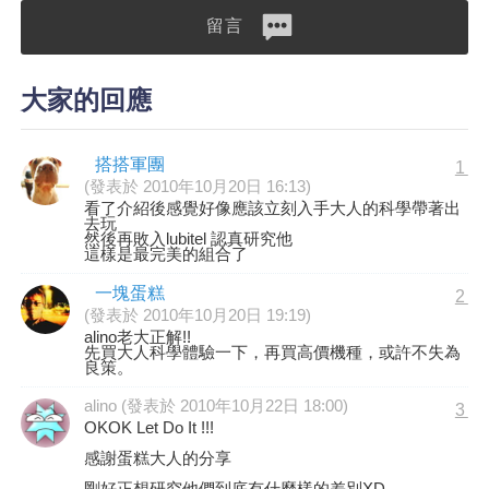
留言
大家的回應
搭搭軍團
1
(發表於 2010年10月20日 16:13)
看了介紹後感覺好像應該立刻入手大人的科學帶著出
去玩
然後再敗入lubitel 認真研究他
這樣是最完美的組合了
一塊蛋糕
2
(發表於 2010年10月20日 19:19)
alino老大正解!!
先買大人科學體驗一下，再買高價機種，或許不失為
良策。
alino (發表於 2010年10月22日 18:00)
3
OKOK Let Do It !!!
感謝蛋糕大人的分享
剛好正想研究他們到底有什麼樣的差別XD