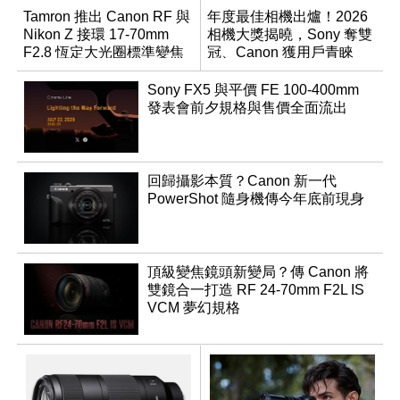
Tamron 推出 Canon RF 與
年度最佳相機出爐！2026
Nikon Z 接環 17-70mm
相機大獎揭曉，Sony 奪雙
F2.8 恆定大光圈標準變焦
冠、Canon 獲用戶青睞
鏡
Sony FX5 與平價 FE 100-400mm
發表會前夕規格與售價全面流出
回歸攝影本質？Canon 新一代
PowerShot 隨身機傳今年底前現身
頂級變焦鏡頭新變局？傳 Canon 將
雙鏡合一打造 RF 24-70mm F2L IS
VCM 夢幻規格