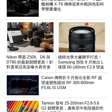
艦相機 X-T6 傳將迎來外觀與色彩科
學雙重優化
Nikon 釋蓋 Z50II、D6 與
德韓光學大廠聯手打造！
D780 的最新韌體更新！針
Samyang 預告 8 月推出 L
對選單語系及曝光異常進
接環 60-180mm F2.8 望遠
行修復
變焦鏡
Canon 傳將於 9 月推出全新 RF 超
望遠變焦鏡頭 RF 300-600mm
F5.6L IS USM
Tamron 發布 25-200mm F2.8-5.6
G2 韌體更新，廣角至中焦段微距性