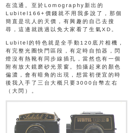
在流通。至於Lomography新出的
Lubitel166+價錢就不用我多說了，那個
簡直是坑人的天價，有興趣的自己去搜
尋，這邊就跳過以免大家看了生氣XD。
Lubitel的特色就是全手動120底片相機，
有完整光圈快門區段，有定時自拍器，閃
燈沒有熱靴有同步線插孔，當然也有一個
附有放大鏡磨砂光景窗。拍攝起來的顏色
偏濃，會有暗角的出現，想當初便宜的時
後我入手了三台大概只要3000台幣左右
（大閃）。