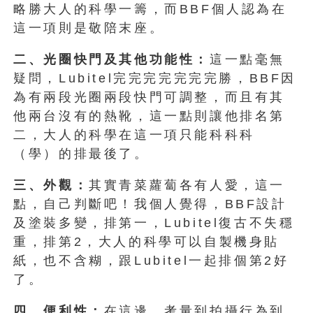
略勝大人的科學一籌，而BBF個人認為在
這一項則是敬陪末座。
二、光圈快門及其他功能性：
這一點毫無
疑問，Lubitel完完完完完完完勝，BBF因
為有兩段光圈兩段快門可調整，而且有其
他兩台沒有的熱靴，這一點則讓他排名第
二，大人的科學在這一項只能科科科
（學）的排最後了。
三、外觀：
其實青菜蘿蔔各有人愛，這一
點，自己判斷吧！我個人覺得，BBF設計
及塗裝多變，排第一，Lubitel復古不失穩
重，排第2，大人的科學可以自製機身貼
紙，也不含糊，跟Lubitel一起排個第2好
了。
四、便利性：
在這邊，考量到拍攝行為到