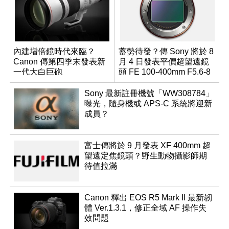
內建增倍鏡時代來臨？
蓄勢待發？傳 Sony 將於 8
Canon 傳第四季末發表新
月 4 日發表平價超望遠鏡
一代大白巨砲
頭 FE 100-400mm F5.6-8
Sony 最新註冊機號「WW308784」
曝光，隨身機或 APS-C 系統將迎新
成員？
富士傳將於 9 月發表 XF 400mm 超
望遠定焦鏡頭？野生動物攝影師期
待值拉滿
Canon 釋出 EOS R5 Mark II 最新韌
體 Ver.1.3.1，修正全域 AF 操作失
效問題