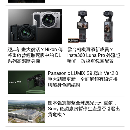
經典計畫大復活？Nikon 傳
雲台相機再添新成員？
將重啟曾經胎死腹中的 DL
Insta360 Luna Pro 外流照
系列高階隨身機
曝光，改採單鏡頭配置
Panasonic LUMIX S9 釋出 Ver.2.0
重大韌體更新，全面解鎖有線連接
與隨身色調編輯
熊本強震襲擊全球感光元件重鎮，
Sony 確認廠房暫停生產是否引發出
貨危機？