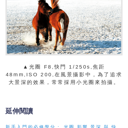
▲光圈 F8
快門 1/250s
焦距
,
,
48mm
ISO 200
在風景攝影中，為了追求
,
,
大景深的效果，常常採用小光圈來拍攝。
延伸閱讀
新手入門的必修學分： 光圈 影響 景深 與 快