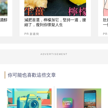
%濃醇
減肥首選，檸檬加它，堅持一週，腰
肚
細了，瘦到你懷疑人生
一
PR 新素簡
PR
ADVERTISEMENT
你可能也喜歡這些文章