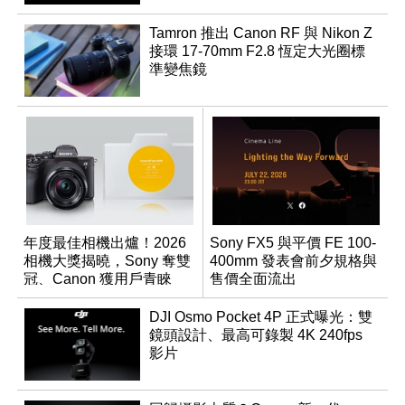
Tamron 推出 Canon RF 與 Nikon Z
接環 17-70mm F2.8 恆定大光圈標
準變焦鏡
年度最佳相機出爐！2026
Sony FX5 與平價 FE 100-
相機大獎揭曉，Sony 奪雙
400mm 發表會前夕規格與
冠、Canon 獲用戶青睞
售價全面流出
DJI Osmo Pocket 4P 正式曝光：雙
鏡頭設計、最高可錄製 4K 240fps
影片