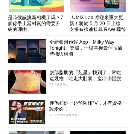
是時候該換新相機了嗎？7
LUMIX Lab 將迎來重大更
個你手上器材真的需要升
新！將於 5 月 20 日上線，
級的理由
支援有線連接與 RAW 檔後
製
全新銀河預報 App「Milky Way
Tonight」登場，一鍵掌握最佳拍攝
時機與構圖
腹部脂肪的「剋星」找到了，常吃
這幾物，吃走大肚囊，瘦出小蠻腰
PR（新素簡）
伴侶和妳一起預防HPV，才有資格
說愛妳！
PR（台灣癌症基金會）