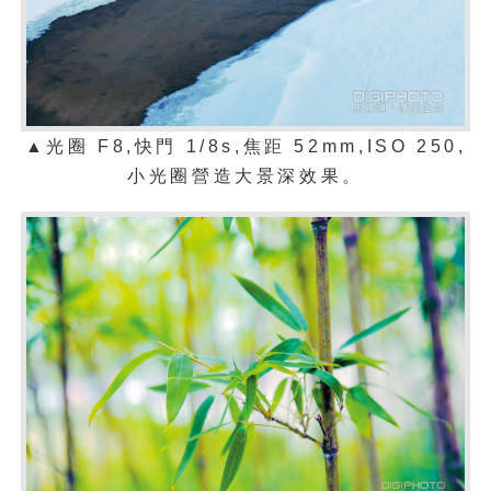
▲光圈 F8,快門 1/8s
,
焦距 52mm
,
ISO 250
,
小光圈營造大景深效果。