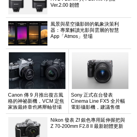
Ver.2.00 韌體
風景與星空攝影師的氣象決策利
器：專業解讀光影與雲層的智慧
App「Atmos」登場
Canon 傳 9 月推出復古風
Sony 正式在台發表
格的神祕新機，VCM 定焦
Cinema Line FX5 全片幅
家族最終章也將壓軸登場
電影攝影機，建議售價
NT$144,980
Nikon 發表 Zf 銀色專用延伸握把與
Z 70-200mm F2.8 II 最新韌體更新