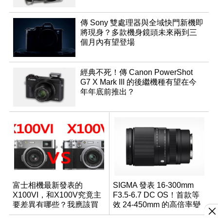
傳 Sony 雙處理器與全域快門新機即
將現身？多款機身鏡頭未來兩到三
個月內有望登場
經典不死！傳 Canon PowerShot
G7 X Mark III 的後繼機種有望在今
年年底前推出？
富士相機最新發表的
SIGMA 發表 16-300mm
X100VI，和X100V究竟主
F3.5-6.7 DC OS！首款等
要差異有哪些？我應該買
效 24-450mm 的高倍率變
哪一台？
焦旅遊鏡頭