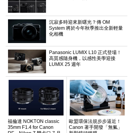
沉寂多時迎來新曙光？傳 OM
System 將於今年秋季推出全新輕量
化相機
Panasonic LUMIX L10 正式登場！
高質感隨身機，以感性美學迎接
LUMIX 25 週年
福倫達 NOKTON classic
歐盟環保法規步步逼近！
35mm F1.4 for Canon
Canon 著手開發「無氟」