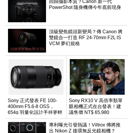
回歸攝影本質？Canon 新一代
PowerShot 隨身機傳今年底前現身
頂級變焦鏡頭新變局？傳 Canon 將
雙鏡合一打造 RF 24-70mm F2L IS
VCM 夢幻規格
Sony 正式發表 FE 100-
Sony RX10 V 高倍率類單
400mm F5.6-8 OSS，
眼相機正式在台發表！建
654g 羽量化設計手持更輕
議售價 NT$ 65,980
鬆
專利曝光引發熱議！Viltrox 傳將推
出 Nikon Z 接環無反光鏡相機？