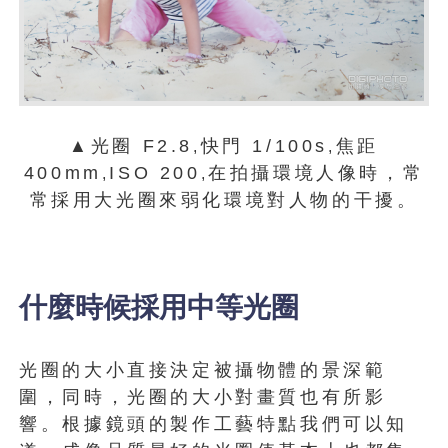
▲光圈 F2.8
快門 1/100s
焦距
,
,
400mm
ISO 200
在拍攝環境人像時，常
,
,
常採用大光圈來弱化環境對人物的干擾。
什麼時候採用中等光圈
光圈的大小直接決定被攝物體的景深範
圍，同時，光圈的大小對畫質也有所影
響。根據鏡頭的製作工藝特點我們可以知