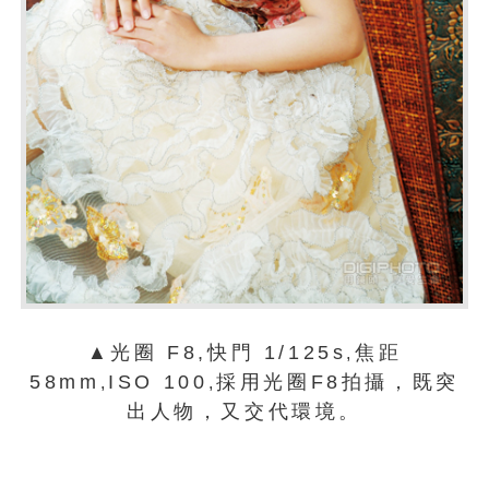
▲光圈 F8,快門 1/125s
焦距
,
58mm
ISO 100
採用光圈F8拍攝，既突
,
,
出人物，又交代環境。