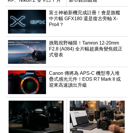
RF、Nikon Z 雙卡口 7 月
新型鏡頭鍍膜
同步登台
富士神祕新機完成註冊！會是旗艦
中片幅 GFX180 還是復古旁軸 X-
Pro4？
挑戰視野極限！Tamron 12-20mm
F2.8 (A084) 全片幅超廣角變焦鏡正
式發表
Canon 傳將為 APS-C 機型導入堆
疊式感光元件！EOS R7 Mark II 或
迎來高速讀出升級