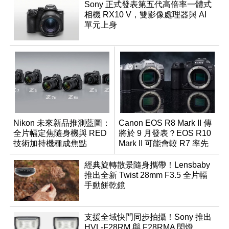
Sony 正式發表第五代高倍率一體式
相機 RX10 V，雙影像處理器與 AI
單元上身
Nikon 未來新品推測藍圖：
Canon EOS R8 Mark II 傳
全片幅定焦隨身機與 RED
將於 9 月發表？EOS R10
技術加持機種成焦點
Mark II 可能會較 R7 率先
推出
經典旋轉散景隨身攜帶！Lensbaby
推出全新 Twist 28mm F3.5 全片幅
手動餅乾鏡
支援全域快門同步拍攝！Sony 推出
HVL-F28RM 與 F28RMA 閃燈