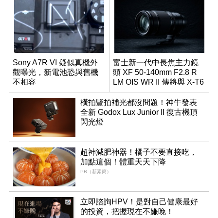
Sony A7R VI 疑似真機外
富士新一代中長焦主力鏡
觀曝光，新電池恐與舊機
頭 XF 50-140mm F2.8 R
不相容
LM OIS WR II 傳將與 X-T6
同步亮相
橫拍豎拍補光都沒問題！神牛發表
全新 Godox Lux Junior II 復古機頂
閃光燈
超神減肥神器！橘子不要直接吃，
加點這個！體重天天下降
PR（新素簡）
立即諮詢HPV！是對自己健康最好
的投資，把握現在不嫌晚！