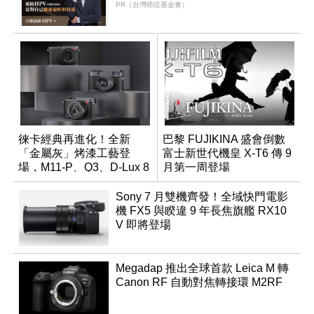
PR（台灣癌症基金會）
徠卡經典再進化！全新
巴黎 FUJIKINA 盛會倒數
「金屬灰」烤漆工藝登
富士新世代機皇 X-T6 傳 9
場，M11-P、Q3、D-Lux 8
月第一周登場
領銜換裝
Sony 7 月雙機齊發！全域快門電影
機 FX5 與睽違 9 年長焦旗艦 RX10
V 即將登場
Megadap 推出全球首款 Leica M 轉
Canon RF 自動對焦轉接環 M2RF