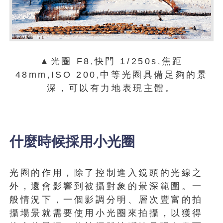
▲光圈 F8
快門 1/250s
焦距
,
,
48mm
ISO 200
中等光圈具備足夠的景
,
,
深，可以有力地表現主體。
什麼時候採用小光圈
光圈的作用，除了控制進入鏡頭的光線之
外，還會影響到被攝對象的景深範圍。一
般情況下，一個影調分明、層次豐富的拍
攝場景就需要使用小光圈來拍攝，以獲得