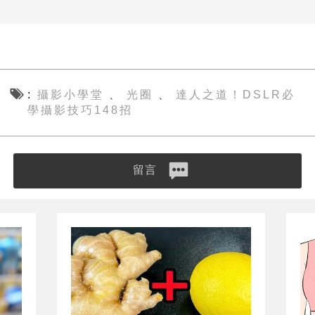
攝影小學堂
光圈
達人之道！DSLR必
、
、
學攝影技巧148招
留言