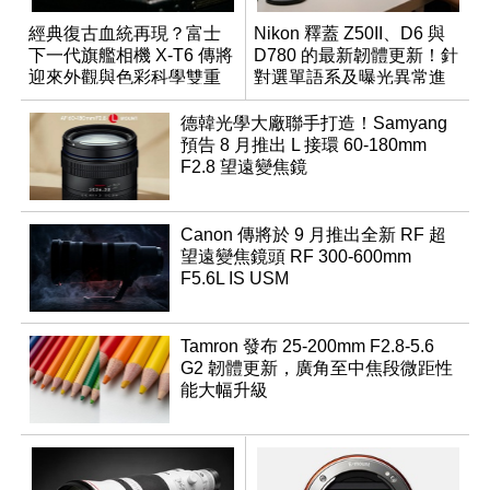
經典復古血統再現？富士
Nikon 釋蓋 Z50II、D6 與
下一代旗艦相機 X-T6 傳將
D780 的最新韌體更新！針
迎來外觀與色彩科學雙重
對選單語系及曝光異常進
優化
行修復
德韓光學大廠聯手打造！Samyang
預告 8 月推出 L 接環 60-180mm
F2.8 望遠變焦鏡
Canon 傳將於 9 月推出全新 RF 超
望遠變焦鏡頭 RF 300-600mm
F5.6L IS USM
Tamron 發布 25-200mm F2.8-5.6
G2 韌體更新，廣角至中焦段微距性
能大幅升級