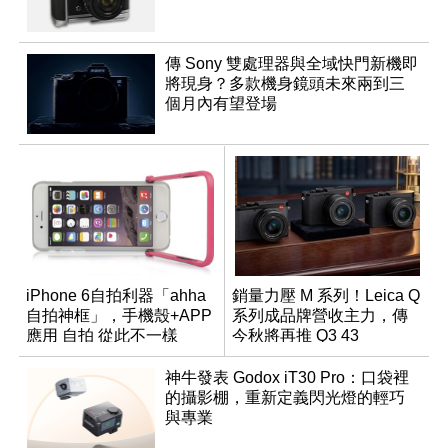
傳 Sony 雙處理器與全域快門新機即
將現身？多款機身鏡頭未來兩到三
個月內有望登場
iPhone 6自拍利器「ahha
銷量力壓 M 系列！Leica Q
自拍神框」，手機殼+APP
系列成品牌營收主力，傳
應用 自拍 從此不一樣
今秋將再推 Q3 43
Monochrom
神牛發表 Godox iT30 Pro：口袋裡
的攝影棚，重新定義閃光燈的輕巧
與專業