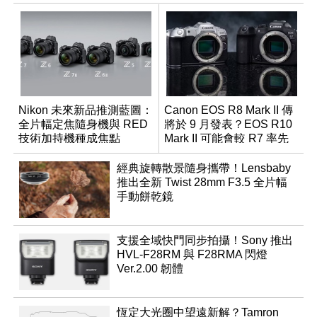
Nikon 未來新品推測藍圖：
Canon EOS R8 Mark II 傳
全片幅定焦隨身機與 RED
將於 9 月發表？EOS R10
技術加持機種成焦點
Mark II 可能會較 R7 率先
推出
經典旋轉散景隨身攜帶！Lensbaby
推出全新 Twist 28mm F3.5 全片幅
手動餅乾鏡
支援全域快門同步拍攝！Sony 推出
HVL-F28RM 與 F28RMA 閃燈
Ver.2.00 韌體
恆定大光圈中望遠新解？Tamron