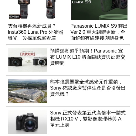
雲台相機再添新成員？
Panasonic LUMIX S9 釋出
Insta360 Luna Pro 外流照
Ver.2.0 重大韌體更新，全
曝光，改採單鏡頭配置
面解鎖有線連接與隨身色
調編輯
預購熱潮超乎預期！Panasonic 宣
布 LUMIX L10 將面臨缺貨與延遲交
貨時間
熊本強震襲擊全球感光元件重鎮，
Sony 確認廠房暫停生產是否引發出
貨危機？
Sony 正式發表第五代高倍率一體式
相機 RX10 V，雙影像處理器與 AI
單元上身