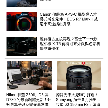
Canon 傳將為 APS-C 機型導入堆
疊式感光元件！EOS R7 Mark II 或
迎來高速讀出升級
經典復古血統再現？富士下一代旗
艦相機 X-T6 傳將迎來外觀與色彩科
學雙重優化
Nikon 釋蓋 Z50II、D6 與
德韓光學大廠聯手打造！
D780 的最新韌體更新！針
Samyang 預告 8 月推出 L
對選單語系及曝光異常進
接環 60-180mm F2.8 望遠