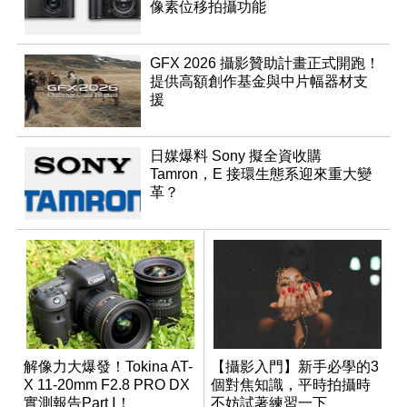
像素位移拍攝功能
GFX 2026 攝影贊助計畫正式開跑！
提供高額創作基金與中片幅器材支
援
日媒爆料 Sony 擬全資收購
Tamron，E 接環生態系迎來重大變
革？
解像力大爆發！Tokina AT-
【攝影入門】新手必學的3
X 11-20mm F2.8 PRO DX
個對焦知識，平時拍攝時
實測報告Part Ⅰ！
不妨試著練習一下