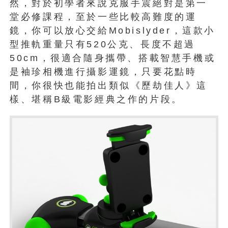
然，對於初學者來說克服手震絕對是第一
堂必修課程，至於一些比較高難度的運
鏡，你可以放心交給Mobislyder，這款小
型推軌重量只有520公克、長度不超過
50cm，很適合隨身攜帶、搭載智慧手機或
是袖珍相機進行攝影運鏡，只要花點時
間，你很快也能拍出類似《歷劫佳人》這
樣、堪稱B級電影經典之作的片段。