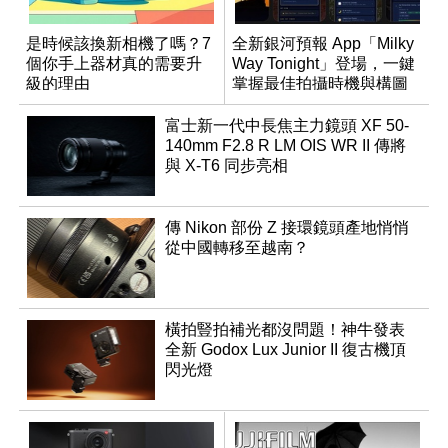
是時候該換新相機了嗎？7
全新銀河預報 App「Milky
個你手上器材真的需要升
Way Tonight」登場，一鍵
級的理由
掌握最佳拍攝時機與構圖
富士新一代中長焦主力鏡頭 XF 50-
140mm F2.8 R LM OIS WR II 傳將
與 X-T6 同步亮相
傳 Nikon 部份 Z 接環鏡頭產地悄悄
從中國轉移至越南？
橫拍豎拍補光都沒問題！神牛發表
全新 Godox Lux Junior II 復古機頂
閃光燈