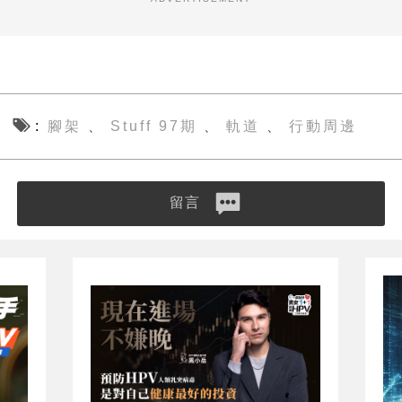
腳架
Stuff 97期
軌道
行動周邊
、
、
、
留言