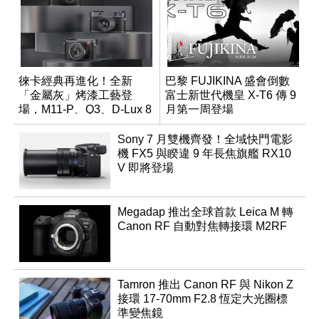
徠卡經典再進化！全新
巴黎 FUJIKINA 盛會倒數
「金屬灰」烤漆工藝登
富士新世代機皇 X-T6 傳 9
場，M11-P、Q3、D-Lux 8
月第一周登場
領銜換裝
Sony 7 月雙機齊發！全域快門電影
機 FX5 與睽違 9 年長焦旗艦 RX10
V 即將登場
Megadap 推出全球首款 Leica M 轉
Canon RF 自動對焦轉接環 M2RF
Tamron 推出 Canon RF 與 Nikon Z
接環 17-70mm F2.8 恆定大光圈標
準變焦鏡