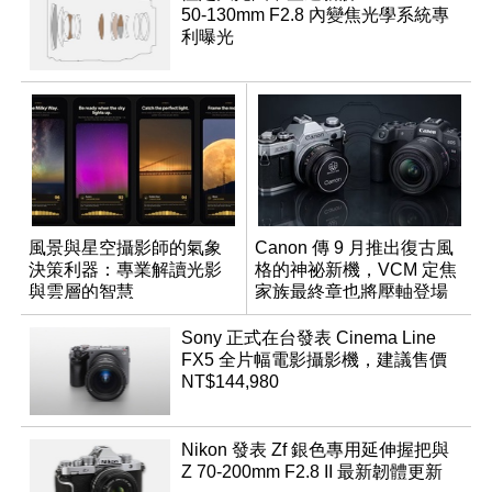
50-130mm F2.8 內變焦光學系統專
利曝光
風景與星空攝影師的氣象
Canon 傳 9 月推出復古風
決策利器：專業解讀光影
格的神祕新機，VCM 定焦
與雲層的智慧
家族最終章也將壓軸登場
App「Atmos」登場
Sony 正式在台發表 Cinema Line
FX5 全片幅電影攝影機，建議售價
NT$144,980
Nikon 發表 Zf 銀色專用延伸握把與
Z 70-200mm F2.8 II 最新韌體更新