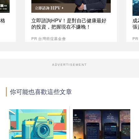
資格
立即諮詢HPV！是對自己健康最好
成
的投資，把握現在不嫌晚！
張
PR 台灣癌症基金會
P
ADVERTISEMENT
你可能也喜歡這些文章