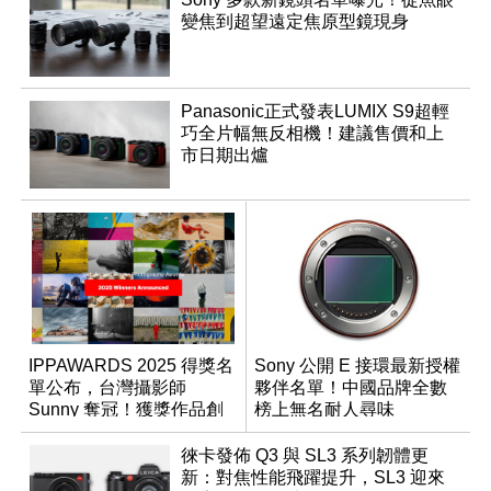
變焦到超望遠定焦原型鏡現身
Panasonic正式發表LUMIX S9超輕
巧全片幅無反相機！建議售價和上
市日期出爐
IPPAWARDS 2025 得獎名
Sony 公開 E 接環最新授權
單公布，台灣攝影師
夥伴名單！中國品牌全數
Sunny 奪冠！獲獎作品創
榜上無名耐人尋味
作心法大公開
徠卡發佈 Q3 與 SL3 系列韌體更
新：對焦性能飛躍提升，SL3 迎來