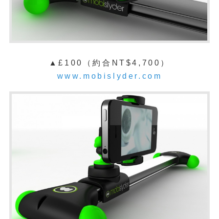
▲£100（約合NT$4,700）
www.mobislyder.com