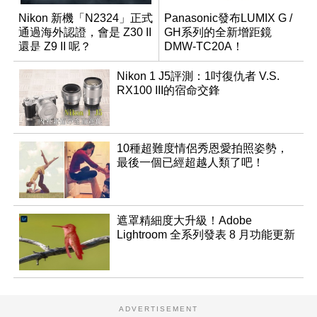
Nikon 新機「N2324」正式
Panasonic發布LUMIX G /
通過海外認證，會是 Z30 II
GH系列的全新增距鏡
還是 Z9 II 呢？
DMW-TC20A！
Nikon 1 J5評測：1吋復仇者 V.S.
RX100 III的宿命交鋒
10種超難度情侶秀恩愛拍照姿勢，
最後一個已經超越人類了吧！
遮罩精細度大升級！Adobe
Lightroom 全系列發表 8 月功能更新
ADVERTISEMENT