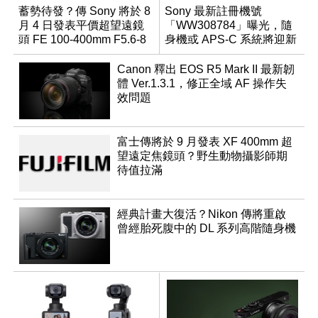
蓄勢待發？傳 Sony 將於 8
Sony 最新註冊機號
月 4 日發表平價超望遠鏡
「WW308784」曝光，隨
頭 FE 100-400mm F5.6-8
身機或 APS-C 系統將迎新
成員？
Canon 釋出 EOS R5 Mark II 最新韌
體 Ver.1.3.1，修正全域 AF 操作失
效問題
富士傳將於 9 月發表 XF 400mm 超
望遠定焦鏡頭？野生動物攝影師期
待值拉滿
經典計畫大復活？Nikon 傳將重啟
曾經胎死腹中的 DL 系列高階隨身機