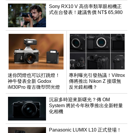
Sony RX10 V 高倍率類單眼相機正
式在台發表！建議售價 NT$ 65,980
迷你閃燈也可以打跳燈！
專利曝光引發熱議！Viltrox
神牛發表全新 Godox
傳將推出 Nikon Z 接環無
iM30Pro 復古微型閃光燈
反光鏡相機？
沉寂多時迎來新曙光？傳 OM
System 將於今年秋季推出全新輕量
化相機
Panasonic LUMIX L10 正式登場！