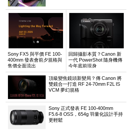
Sony FX5 與平價 FE 100-
回歸攝影本質？Canon 新
400mm 發表會前夕規格與
一代 PowerShot 隨身機傳
售價全面流出
今年底前現身
頂級變焦鏡頭新變局？傳 Canon 將
雙鏡合一打造 RF 24-70mm F2L IS
VCM 夢幻規格
Sony 正式發表 FE 100-400mm
F5.6-8 OSS，654g 羽量化設計手持
更輕鬆