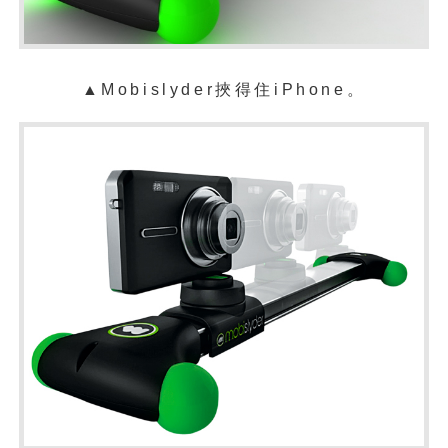
▲Mobislyder挾得住iPhone。