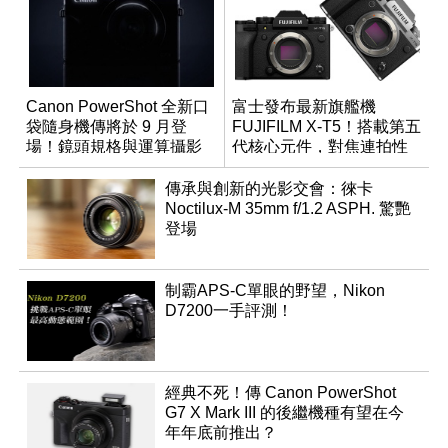
Canon PowerShot 全新口
富士發布最新旗艦機
袋隨身機傳將於 9 月登
FUJIFILM X-T5！搭載第五
場！鏡頭規格與運算攝影
代核心元件，對焦連拍性
升級成為焦點
能更進化
傳承與創新的光影交會：徠卡
Noctilux-M 35mm f/1.2 ASPH. 驚艷
登場
制霸APS-C單眼的野望，Nikon
D7200一手評測！
經典不死！傳 Canon PowerShot
G7 X Mark III 的後繼機種有望在今
年年底前推出？