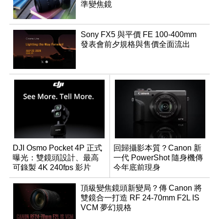
準變焦鏡
Sony FX5 與平價 FE 100-400mm
發表會前夕規格與售價全面流出
DJI Osmo Pocket 4P 正式
回歸攝影本質？Canon 新
曝光：雙鏡頭設計、最高
一代 PowerShot 隨身機傳
可錄製 4K 240fps 影片
今年底前現身
頂級變焦鏡頭新變局？傳 Canon 將
雙鏡合一打造 RF 24-70mm F2L IS
VCM 夢幻規格