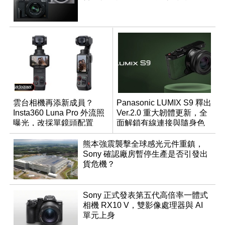
雲台相機再添新成員？
Panasonic LUMIX S9 釋出
Insta360 Luna Pro 外流照
Ver.2.0 重大韌體更新，全
曝光，改採單鏡頭配置
面解鎖有線連接與隨身色
調編輯
熊本強震襲擊全球感光元件重鎮，
Sony 確認廠房暫停生產是否引發出
貨危機？
Sony 正式發表第五代高倍率一體式
相機 RX10 V，雙影像處理器與 AI
單元上身