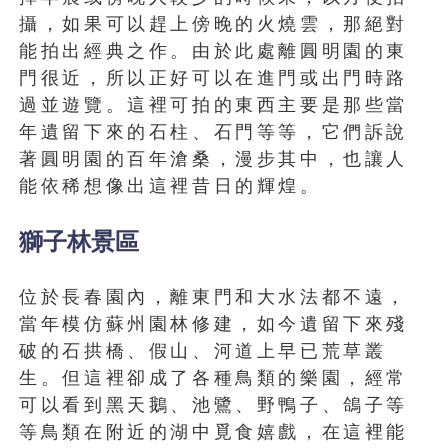
攝，如果可以趕上傍晚的火燒雲，那絕對
能拍出經典之作。由於此處離圓明園的東
門很近，所以正好可以在進門或出門時路
過並遊覽。這裡可拍的東西主要是那些當
年遺留下來的石柱、石門等等，它們訴說
著圓明園的百年滄桑，漫步其中，也讓人
能依稀想像出這裡昔日的輝煌。
獅子林景區
位於長春園內，離東門和大水法都不遠，
當年模仿蘇州園林修建，如今遺留下來殘
破的石拱橋、假山、河道上早已荒草叢
生。但這裡卻成了各種鳥類的樂園，經常
可以看到黑天鵝、池鷺、野鴨子、鴿子等
等鳥類在附近的湖中覓食嬉戲，在這裡能