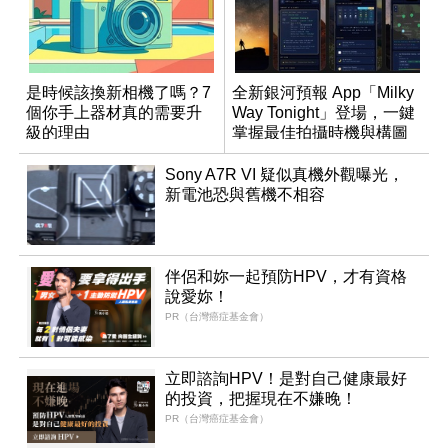
是時候該換新相機了嗎？7
全新銀河預報 App「Milky
個你手上器材真的需要升
Way Tonight」登場，一鍵
級的理由
掌握最佳拍攝時機與構圖
Sony A7R VI 疑似真機外觀曝光，
新電池恐與舊機不相容
伴侶和妳一起預防HPV，才有資格
說愛妳！
PR（台灣癌症基金會）
立即諮詢HPV！是對自己健康最好
的投資，把握現在不嫌晚！
PR（台灣癌症基金會）