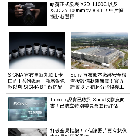
哈蘇正式發表 X2D II 100C 以及
XCD 35-100mm f/2.8-4 E！中片幅
攝影新選擇
SIGMA 宣布更新九款 L 卡
Sony 宣布熊本廠經安全檢
口的 I 系列鏡頭！新增銀色
查後設備狀態無虞！官方
款以與 SIGMA BF 做搭配
證實 8 月初起分階段復工
Tamron 證實已收到 Sony 收購意向
書！已成立特別委員會進行評估
打破全局框架！7 個讓照片更有想像