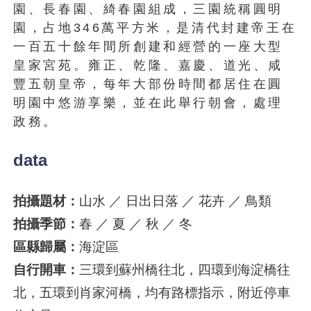
園、長春園、綺春園組成，三園統稱圓明
園，占地346萬平方米，是清代封建帝王在
一百五十餘年間所創建和經營的一座大型
皇家宮苑。雍正、乾隆、嘉慶、道光、咸
豐五朝皇帝，每年大部份時間都居住在圓
明園中悠游享樂，並在此舉行朝會，處理
政務。
data
拍攝題材：
山水 ／ 日出日落 ／ 花卉 ／ 鳥類
拍攝季節：
春 ／ 夏 ／ 秋 ／ 冬
區縣歸屬：
海淀區
自行開車：
三環到蘇州橋往北，四環到海淀橋往
北，五環到肖家河橋，均有路標指示，附近停車