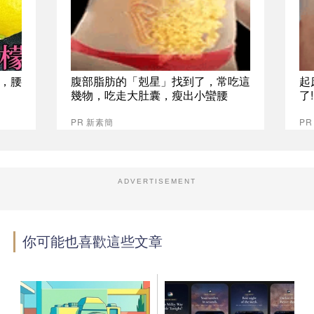
，腰
腹部脂肪的「剋星」找到了，常吃這
起
幾物，吃走大肚囊，瘦出小蠻腰
了
PR 新素簡
PR
ADVERTISEMENT
你可能也喜歡這些文章