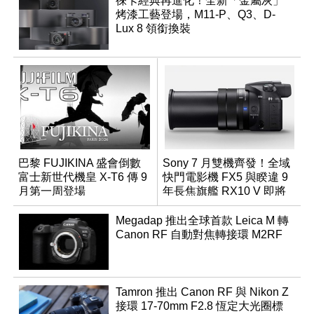
徠卡經典再進化！全新「金屬灰」
烤漆工藝登場，M11-P、Q3、D-
Lux 8 領銜換裝
巴黎 FUJIKINA 盛會倒數
Sony 7 月雙機齊發！全域
富士新世代機皇 X-T6 傳 9
快門電影機 FX5 與睽違 9
月第一周登場
年長焦旗艦 RX10 V 即將
登場
Megadap 推出全球首款 Leica M 轉
Canon RF 自動對焦轉接環 M2RF
Tamron 推出 Canon RF 與 Nikon Z
接環 17-70mm F2.8 恆定大光圈標