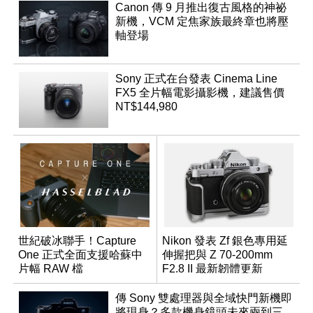
Canon 傳 9 月推出復古風格的神祕
新機，VCM 定焦家族最終章也將壓
軸登場
Sony 正式在台發表 Cinema Line
FX5 全片幅電影攝影機，建議售價
NT$144,980
世紀破冰聯手！Capture
Nikon 發表 Zf 銀色專用延
One 正式全面支援哈蘇中
伸握把與 Z 70-200mm
片幅 RAW 檔
F2.8 II 最新韌體更新
傳 Sony 雙處理器與全域快門新機即
將現身？多款機身鏡頭未來兩到三