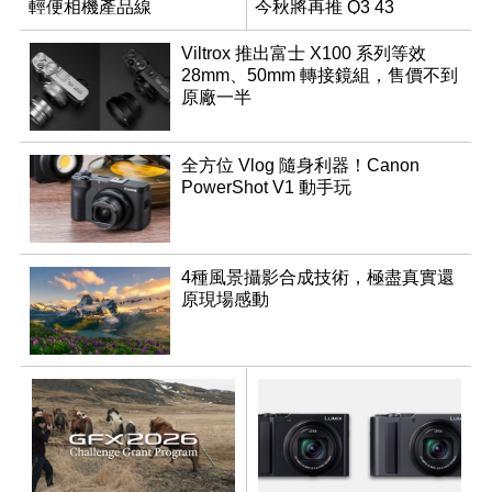
輕便相機產品線
今秋將再推 Q3 43
Monochrom
Viltrox 推出富士 X100 系列等效
28mm、50mm 轉接鏡組，售價不到
原廠一半
全方位 Vlog 隨身利器！Canon
PowerShot V1 動手玩
4種風景攝影合成技術，極盡真實還
原現場感動