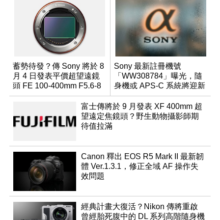
蓄勢待發？傳 Sony 將於 8
Sony 最新註冊機號
月 4 日發表平價超望遠鏡
「WW308784」曝光，隨
頭 FE 100-400mm F5.6-8
身機或 APS-C 系統將迎新
成員？
富士傳將於 9 月發表 XF 400mm 超
望遠定焦鏡頭？野生動物攝影師期
待值拉滿
Canon 釋出 EOS R5 Mark II 最新韌
體 Ver.1.3.1，修正全域 AF 操作失
效問題
經典計畫大復活？Nikon 傳將重啟
曾經胎死腹中的 DL 系列高階隨身機