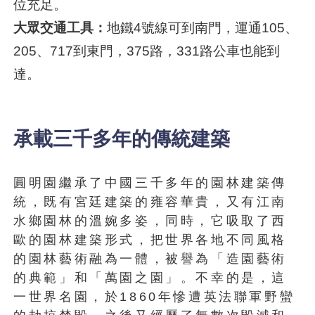
位充足。
大眾交通工具：
地鐵4號線可到南門，運通105、
205、717到東門，375路，331路公車也能到
達。
承載三千多年的傳統建築
圓明園繼承了中國三千多年的園林建築傳
統，既有宮廷建築的雍容華貴，又有江南
水鄉園林的溫婉多姿，同時，它吸取了西
歐的園林建築形式，把世界各地不同風格
的園林藝術融為一體，被譽為「造園藝術
的典範」和「萬園之園」。不幸的是，這
一世界名園，於1860年慘遭英法聯軍野蠻