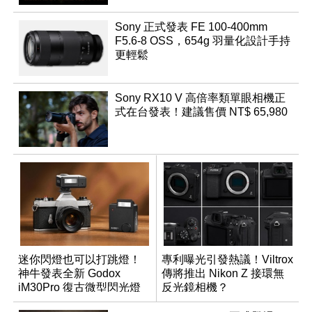
Sony 正式發表 FE 100-400mm
F5.6-8 OSS，654g 羽量化設計手持
更輕鬆
Sony RX10 V 高倍率類單眼相機正
式在台發表！建議售價 NT$ 65,980
迷你閃燈也可以打跳燈！
專利曝光引發熱議！Viltrox
神牛發表全新 Godox
傳將推出 Nikon Z 接環無
iM30Pro 復古微型閃光燈
反光鏡相機？