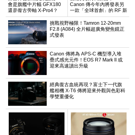
會是旗艦中片幅 GFX180
Canon 傳今年內將發表另
還是復古旁軸 X-Pro4？
一款「全球首創」的 RF 新
鏡頭
挑戰視野極限！Tamron 12-20mm
F2.8 (A084) 全片幅超廣角變焦鏡正
式發表
Canon 傳將為 APS-C 機型導入堆
疊式感光元件！EOS R7 Mark II 或
迎來高速讀出升級
經典復古血統再現？富士下一代旗
艦相機 X-T6 傳將迎來外觀與色彩科
學雙重優化