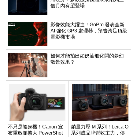
個月內有望登場
影像效能大躍進！GoPro 發表全新
AI 強化 GP3 處理器，預告跨足頂級
電影機市場
如何才能拍出如奶油般化開的夢幻
散景效果？
不只是隨身機！Canon 宣
銷量力壓 M 系列！Leica Q
布重啟並擴大 PowerShot
系列成品牌營收主力，傳