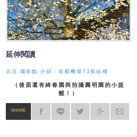
延伸閱讀
北京 攝影點 介紹：首都機場T3航站樓
（後面還有綺春園與拍攝圓明園的小提
醒！）
SHARE