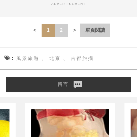
ADVERTISEMENT
1
2
單頁閱讀
風景旅遊
北京
古都旅攝
、
、
留言