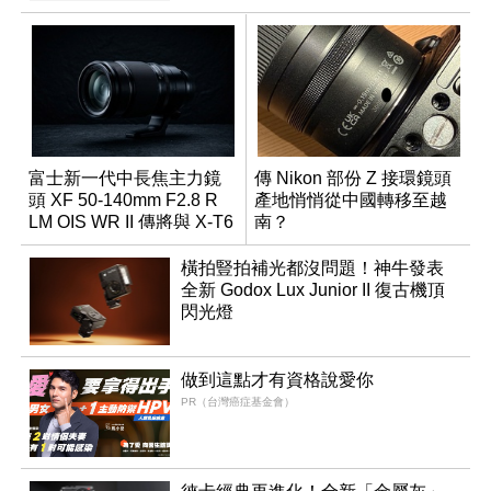
富士新一代中長焦主力鏡
傳 Nikon 部份 Z 接環鏡頭
頭 XF 50-140mm F2.8 R
產地悄悄從中國轉移至越
LM OIS WR II 傳將與 X-T6
南？
同步亮相
橫拍豎拍補光都沒問題！神牛發表
全新 Godox Lux Junior II 復古機頂
閃光燈
做到這點才有資格說愛你
PR（台灣癌症基金會）