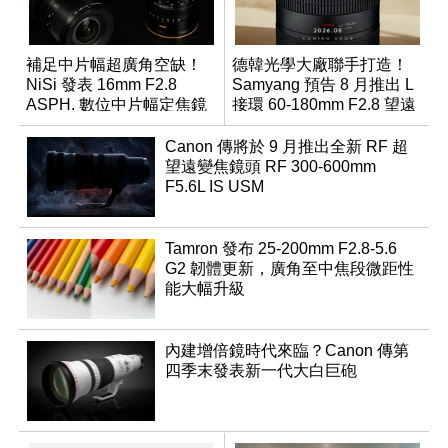
補足中片幅超廣角空缺！
德韓光學大廠聯手打造！
NiSi 發表 16mm F2.8
Samyang 預告 8 月推出 L
ASPH. 數位中片幅定焦鏡
接環 60-180mm F2.8 望遠
變焦鏡
Canon 傳將於 9 月推出全新 RF 超
望遠變焦鏡頭 RF 300-600mm
F5.6L IS USM
Tamron 發布 25-200mm F2.8-5.6
G2 韌體更新，廣角至中焦段微距性
能大幅升級
內建增倍鏡時代來臨？Canon 傳第
四季末發表新一代大白巨砲