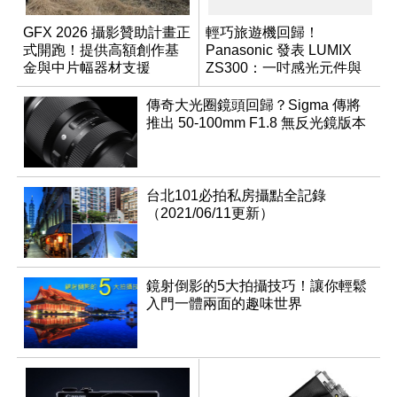
GFX 2026 攝影贊助計畫正
輕巧旅遊機回歸！
式開跑！提供高額創作基
Panasonic 發表 LUMIX
金與中片幅器材支援
ZS300：一吋感光元件與
15 倍光學變焦
傳奇大光圈鏡頭回歸？Sigma 傳將
推出 50-100mm F1.8 無反光鏡版本
台北101必拍私房攝點全記錄
（2021/06/11更新）
鏡射倒影的5大拍攝技巧！讓你輕鬆
入門一體兩面的趣味世界