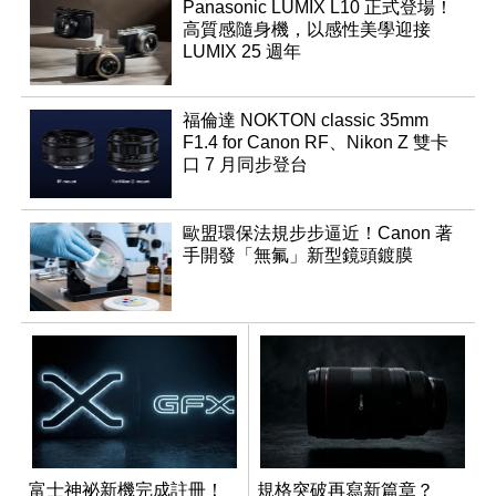
Panasonic LUMIX L10 正式登場！
高質感隨身機，以感性美學迎接
LUMIX 25 週年
福倫達 NOKTON classic 35mm
F1.4 for Canon RF、Nikon Z 雙卡
口 7 月同步登台
歐盟環保法規步步逼近！Canon 著
手開發「無氟」新型鏡頭鍍膜
富士神祕新機完成註冊！
規格突破再寫新篇章？