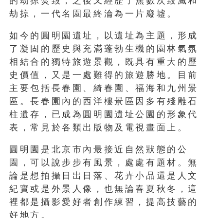
的劫掠焚毀，之後又經歷了無數次毀滅和
劫掠，一代名園最終淪為一片廢墟。
如今的圓明園遺址，以遺址為主題，形成
了凝固的歷史與充滿蓬勃生機的園林氣氛
相結合的獨特旅遊景觀，既具有重大的歷
史價值，又是一處難得的旅遊勝地。目前
主要包括長春園、綺春園、福海和九州景
區。長春園內的西洋樓景區因多有殘雕石
柱遺存，已成為圓明園遺址公園的形象代
表，常見於各類出版物及電視畫面上。
圓明園是北京市內最接近自然狀態的公
園，可以說步步有風景，處處有題材。無
論是想拍攝日出日落、花卉小品還是人文
紀實或是外景人像，也無論春夏秋冬，這
裡都是攝影愛好者創作練習，提高技藝的
好地方。