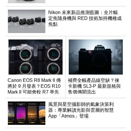
Nikon 未來新品推測藍圖：全片幅
定焦隨身機與 RED 技術加持機種成
焦點
Canon EOS R8 Mark II 傳
補齊全幅產品線空缺？徠
將於 9 月發表？EOS R10
卡新機 SL3-P 最新規格與
Mark II 可能會較 R7 率先
售價傳聞流出
推出
風景與星空攝影師的氣象決策利
器：專業解讀光影與雲層的智慧
App「Atmos」登場