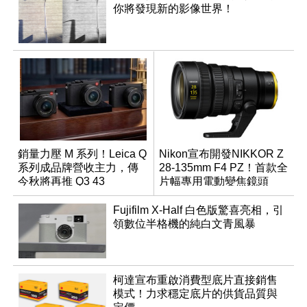
你將發現新的影像世界！
銷量力壓 M 系列！Leica Q
Nikon宣布開發NIKKOR Z
系列成品牌營收主力，傳
28-135mm F4 PZ！首款全
今秋將再推 Q3 43
片幅專用電動變焦鏡頭
Monochrom
Fujifilm X-Half 白色版驚喜亮相，引
領數位半格機的純白文青風暴
柯達宣布重啟消費型底片直接銷售
模式！力求穩定底片的供貨品質與