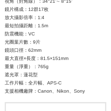
視角（對角線）：34°21’∼ 8°15’
鏡片構成：12群17枚
放大攝影倍率：1:4
最短拍攝距離：1.5m
防震機能：VC
光圈葉片數：9片
鏡頭口徑：62mm
最大直徑×長度：81.5×151mm
重量（淨重）：765g
遮光罩：蓮花型
工作片幅：全片幅、APS-C
支援相機廠牌：Canon、Nikon、Sony