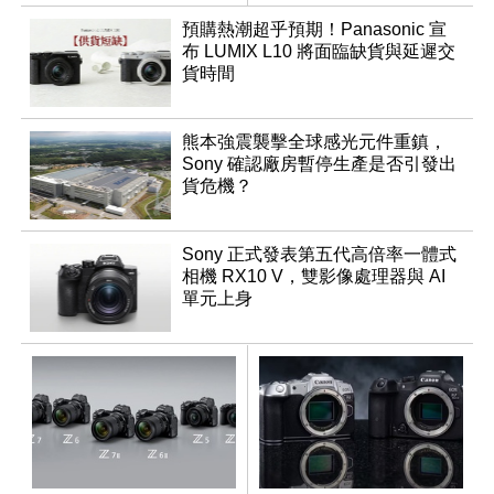
調編輯
預購熱潮超乎預期！Panasonic 宣
布 LUMIX L10 將面臨缺貨與延遲交
貨時間
熊本強震襲擊全球感光元件重鎮，
Sony 確認廠房暫停生產是否引發出
貨危機？
Sony 正式發表第五代高倍率一體式
相機 RX10 V，雙影像處理器與 AI
單元上身