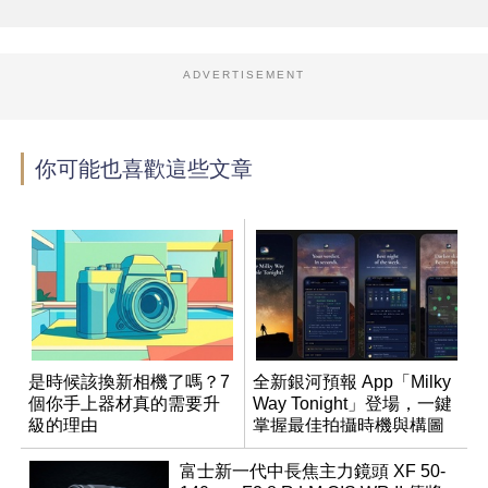
ADVERTISEMENT
你可能也喜歡這些文章
是時候該換新相機了嗎？7
全新銀河預報 App「Milky
個你手上器材真的需要升
Way Tonight」登場，一鍵
級的理由
掌握最佳拍攝時機與構圖
富士新一代中長焦主力鏡頭 XF 50-