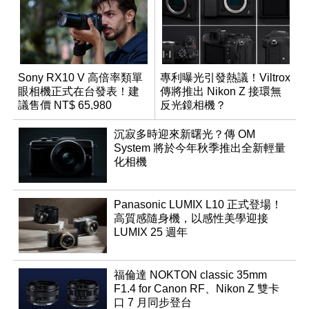
Sony RX10 V 高倍率類單
專利曝光引發熱議！Viltrox
眼相機正式在台發表！建
傳將推出 Nikon Z 接環無
議售價 NT$ 65,980
反光鏡相機？
沉寂多時迎來新曙光？傳 OM
System 將於今年秋季推出全新輕量
化相機
Panasonic LUMIX L10 正式登場！
高質感隨身機，以感性美學迎接
LUMIX 25 週年
福倫達 NOKTON classic 35mm
F1.4 for Canon RF、Nikon Z 雙卡
口 7 月同步登台