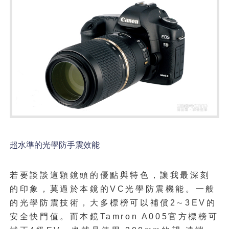
超水準的光學防手震
效能
若要談談這顆鏡頭的優點與特色，讓我最深刻
的印象，莫過
於本鏡的
VC
光學防震機能。一般
的光學防震技術，大多
標榜可以補償
2
∼3
EV
的
安全快門值。而本鏡
Tamron A005
官方標榜可