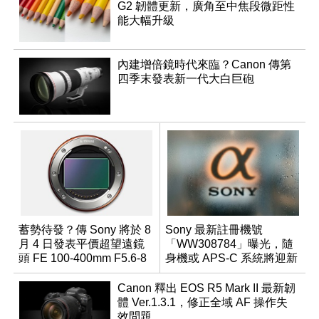
G2 韌體更新，廣角至中焦段微距性
能大幅升級
內建增倍鏡時代來臨？Canon 傳第
四季末發表新一代大白巨砲
蓄勢待發？傳 Sony 將於 8
Sony 最新註冊機號
月 4 日發表平價超望遠鏡
「WW308784」曝光，隨
頭 FE 100-400mm F5.6-8
身機或 APS-C 系統將迎新
成員？
Canon 釋出 EOS R5 Mark II 最新韌
體 Ver.1.3.1，修正全域 AF 操作失
效問題