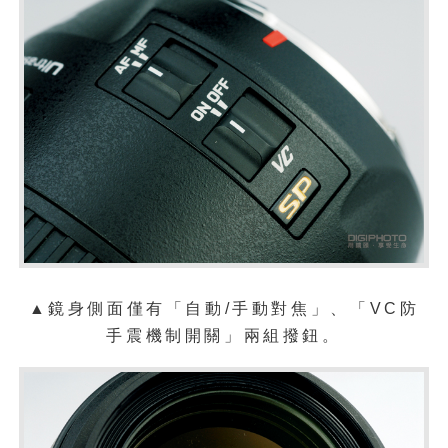
▲鏡身側面僅有「自動
/
手動對
焦」、「
VC
防
手震機制開關」
兩組撥鈕。