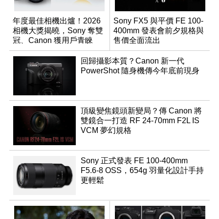
年度最佳相機出爐！2026
Sony FX5 與平價 FE 100-
相機大獎揭曉，Sony 奪雙
400mm 發表會前夕規格與
冠、Canon 獲用戶青睞
售價全面流出
回歸攝影本質？Canon 新一代
PowerShot 隨身機傳今年底前現身
頂級變焦鏡頭新變局？傳 Canon 將
雙鏡合一打造 RF 24-70mm F2L IS
VCM 夢幻規格
Sony 正式發表 FE 100-400mm
F5.6-8 OSS，654g 羽量化設計手持
更輕鬆