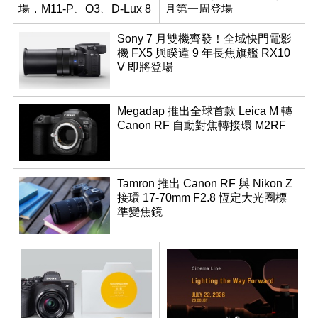
場，M11-P、Q3、D-Lux 8
月第一周登場
領銜換裝
Sony 7 月雙機齊發！全域快門電影
機 FX5 與睽違 9 年長焦旗艦 RX10
V 即將登場
Megadap 推出全球首款 Leica M 轉
Canon RF 自動對焦轉接環 M2RF
Tamron 推出 Canon RF 與 Nikon Z
接環 17-70mm F2.8 恆定大光圈標
準變焦鏡