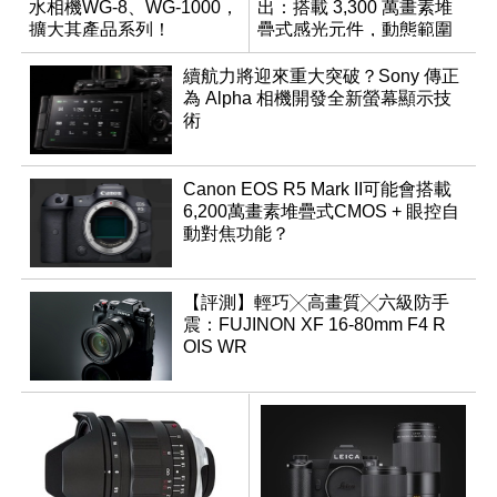
水相機WG-8、WG-1000，
出：搭載 3,300 萬畫素堆
擴大其產品系列！
疊式感光元件，動態範圍
超過 15 級
續航力將迎來重大突破？Sony 傳正
為 Alpha 相機開發全新螢幕顯示技
術
Canon EOS R5 Mark II可能會搭載
6,200萬畫素堆疊式CMOS + 眼控自
動對焦功能？
【評測】輕巧╳高畫質╳六級防手
震：FUJINON XF 16-80mm F4 R
OIS WR