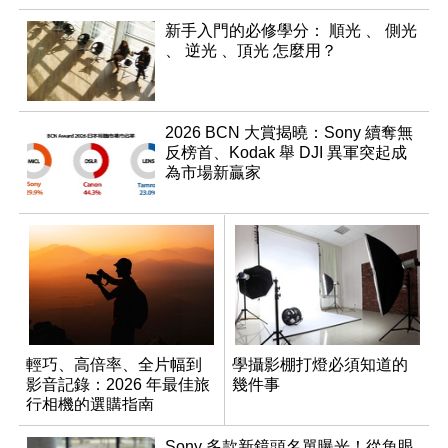
新手入門的必修學分： 順光 、 側光
、 逆光 、頂光 怎麼用？
2026 BCN 大賞揭曉：Sony 續奪無
反榜首、Kodak 舉 DJI 異軍突起成
為市場新贏家
輕巧、高倍率、全片幅到
學攝影棚打燈必須知道的
影音記錄：2026 年最佳旅
幾件事
行相機的選購指南
Sony 多款新鏡頭名單曝光！從魚眼