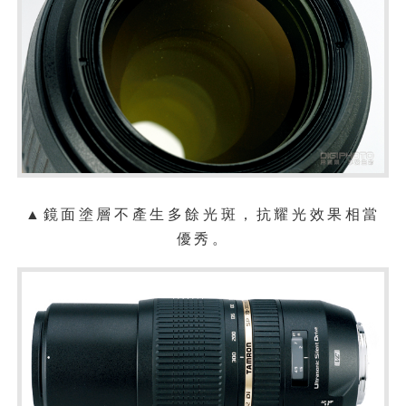
▲鏡面塗層不產生多餘光斑，抗耀
光效果相當
優秀。