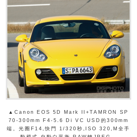
▲Canon EOS 5D Mark II+TAMRON SP
70-300mm F4-5.6 Di VC USD
的
300mm
端。光圈
F14
,
快門
1/320
秒
,
ISO 320
,
M
全手
動模式
,
自動白平衡
,
RAW
轉
JPEG
。