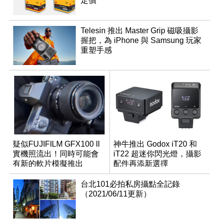
定價
Telesin 推出 Master Grip 磁吸攝影
握把，為 iPhone 與 Samsung 玩家
重塑手感
疑似FUJIFILM GFX100 II
神牛推出 Godox iT20 和
實機照流出！同時可能會
iT22 超迷你閃光燈，攝影
有新的軟片模擬推出
配件再添新選擇
台北101必拍私房攝點全記錄
（2021/06/11更新）