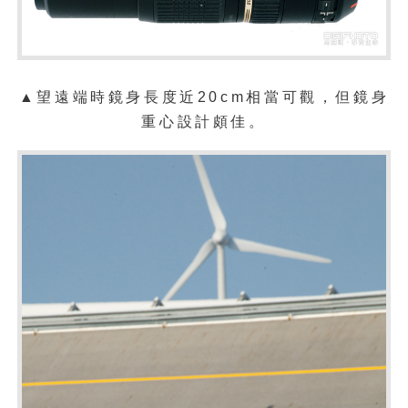
▲望遠端時鏡身長
度近
20cm
相當
可觀，但鏡身
重
心設計頗佳。