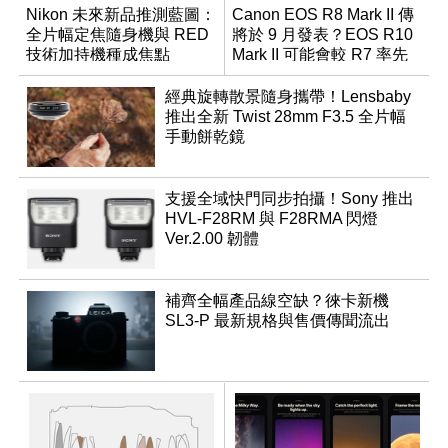
Nikon 未來新品推測藍圖：
Canon EOS R8 Mark II 傳
全片幅定焦隨身機與 RED
將於 9 月發表？EOS R10
技術加持機種成焦點
Mark II 可能會較 R7 率先
推出
經典旋轉散景隨身攜帶！Lensbaby
推出全新 Twist 28mm F3.5 全片幅
手動餅乾鏡
支援全域快門同步拍攝！Sony 推出
HVL-F28RM 與 F28RMA 閃燈
Ver.2.00 韌體
補齊全幅產品線空缺？徠卡新機
SL3-P 最新規格與售價傳聞流出