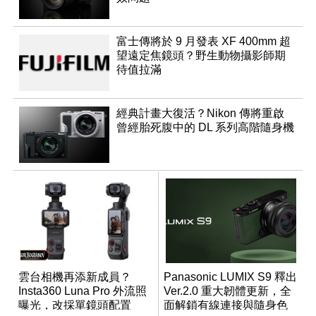
富士傳將於 9 月發表 XF 400mm 超
望遠定焦鏡頭？野生動物攝影師期
待值拉滿
經典計畫大復活？Nikon 傳將重啟
曾經胎死腹中的 DL 系列高階隨身機
雲台相機再添新成員？
Panasonic LUMIX S9 釋出
Insta360 Luna Pro 外流照
Ver.2.0 重大韌體更新，全
曝光，改採單鏡頭配置
面解鎖有線連接與隨身色