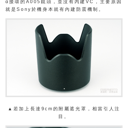
α
接環的
A005
鏡頭，並沒有內建
VC
，主要原因
就是
Sony
於機身本就有內建防震機制。
▲若加上長達
9cm
的附屬遮光罩，
相當引人注
目。