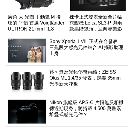
廣角 大 光圈 手動鏡 M 接
徠卡正式發表全新全片幅
環的 平價 首選 Voigtländer
旗艦機 Leica SL3-P 與兩
ULTRON 21 mm F1.8
款高階鏡頭，迎向專業影
Aspherical
音全方位演進
Sony Xperia 1 VIII 正式在台發表：
三焦段大感光元件結合 AI 攝影助理
上身
蔡司無反光鏡傳奇再續：ZEISS
Otus ML 1.4/35 發表，定義 35mm
光學新天花板
Nikon 旗艦級 APS-C 片幅無反相機
傳近期現身，將搭載 4,500 萬畫素
堆疊式感光元件？