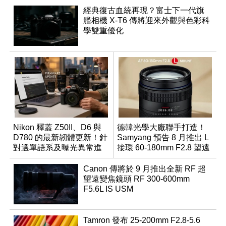
經典復古血統再現？富士下一代旗
艦相機 X-T6 傳將迎來外觀與色彩科
學雙重優化
Nikon 釋蓋 Z50II、D6 與
德韓光學大廠聯手打造！
D780 的最新韌體更新！針
Samyang 預告 8 月推出 L
對選單語系及曝光異常進
接環 60-180mm F2.8 望遠
行修復
變焦鏡
Canon 傳將於 9 月推出全新 RF 超
望遠變焦鏡頭 RF 300-600mm
F5.6L IS USM
Tamron 發布 25-200mm F2.8-5.6