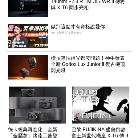
140mm F2.8 R LM OIS WR II 傳將
與 X-T6 同步亮相
做到這點才有資格說愛你
PR（台灣癌症基金會）
橫拍豎拍補光都沒問題！神牛發表
全新 Godox Lux Junior II 復古機頂
閃光燈
徠卡經典再進化！全新
巴黎 FUJIKINA 盛會倒數
「金屬灰」烤漆工藝登
富士新世代機皇 X-T6 傳 9