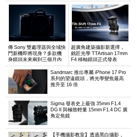
傳 Sony 雙處理器與全域快
超廣角建築攝影新選擇，
門新機即將現身？多款機
銘匠光學 TTArtisan 17mm
身鏡頭未來兩到三個月內
F4 移軸鏡頭正式發表
有望登場
Sandmarc 推出專屬 iPhone 17 Pro
系列的望遠鏡頭，將光學變焦最高
推升至 16 倍
Sigma 發表史上最強 35mm F1.4
DG II 與極致輕量 15mm F1.4 DC 廣
角定焦鏡
【手機攝影教室】透過黑白攝影，