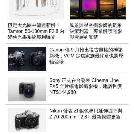
恆定大光圈中望遠新解？
風景與星空攝影師的氣象
Tamron 50-130mm F2.8 內
決策利器：專業解讀光影
變焦光學系統專利曝光
與雲層的智慧
App「Atmos」登場
Canon 傳 9 月推出復古風格的神祕
新機，VCM 定焦家族最終章也將壓
軸登場
Sony 正式在台發表 Cinema Line
FX5 全片幅電影攝影機，建議售價
NT$144,980
Nikon 發表 Zf 銀色專用延伸握把與
Z 70-200mm F2.8 II 最新韌體更新