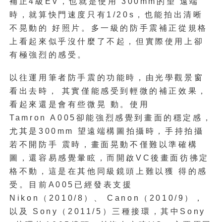
補正
4
級
EV
，也就是使用
300mm
的望
遠端
時，就算快門速度只有
1/20s
，也能拍出清晰
不晃動的
好照片。多一級的防手震補正從規格
上看起來似乎沒什麼了
不起，但實際使用上卻
有極強烈的感受。
以往運用筆者防手震的功能時，由光學觀景窗
看出去時，
其實僅能感受到輕微的補正效果，
看起來還是會有些微晃
動。使用
Tamron A005
卻能強烈感覺到畫面的穩定感，
尤其是
300mm
望遠端構圖拍攝時，手持拍攝
若不開防手
震時，畫面晃動不僅難以準確構
圖，還容易感覺暈眩，而開
啟
VC
後畫面彷彿定
格不動，這是在其他同級鏡頭上難以獲
得的感
受。目前
A005
已經發表支援
Nikon（2010/8）
、
Canon（2010/9）
，
以及
Sony（2011/5）
三種接環，其
中
Sony