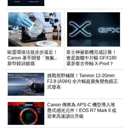
歐盟環保法規步步逼近！
富士神祕新機完成註冊！
Canon 著手開發「無氟」
會是旗艦中片幅 GFX180
新型鏡頭鍍膜
還是復古旁軸 X-Pro4？
挑戰視野極限！Tamron 12-20mm
F2.8 (A084) 全片幅超廣角變焦鏡正
式發表
Canon 傳將為 APS-C 機型導入堆
疊式感光元件！EOS R7 Mark II 或
迎來高速讀出升級