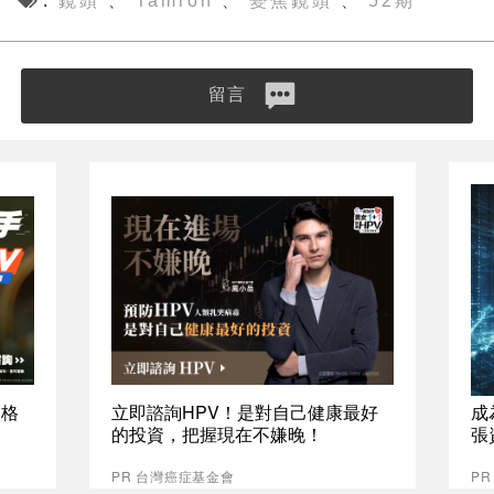
鏡頭
Tamron
變焦鏡頭
52期
、
、
、
留言
資格
立即諮詢HPV！是對自己健康最好
成
的投資，把握現在不嫌晚！
張
PR 台灣癌症基金會
P