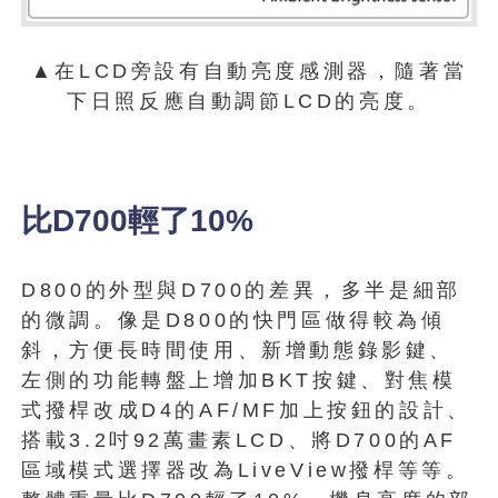
▲在LCD旁設有自動亮度感測器，隨著當
下日照反應自動調節LCD的亮度。
比D700輕了10%
D800的外型與D700的差異，多半是細部
的微調。像是D800的快門區做得較為傾
斜，方便長時間使用、新增動態錄影鍵、
左側的功能轉盤上增加BKT按鍵、對焦模
式撥桿改成D4的AF/MF加上按鈕的設計、
搭載3.2吋92萬畫素LCD、將D700的AF
區域模式選擇器改為LiveView撥桿等等。