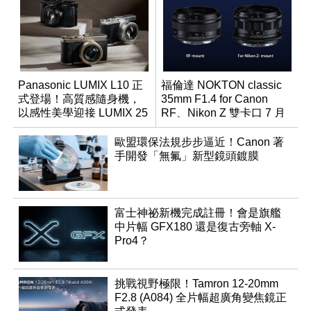
Panasonic LUMIX L10 正
福倫達 NOKTON classic
式登場！高質感隨身機，
35mm F1.4 for Canon
以感性美學迎接 LUMIX 25
RF、Nikon Z 雙卡口 7 月
週年
同步登台
歐盟環保法規步步逼近！Canon 著
手開發「無氟」新型鏡頭鍍膜
富士神祕新機完成註冊！會是旗艦
中片幅 GFX180 還是復古旁軸 X-
Pro4？
挑戰視野極限！Tamron 12-20mm
F2.8 (A084) 全片幅超廣角變焦鏡正