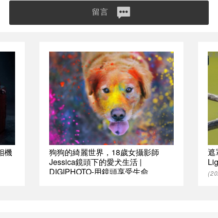
留言
業
相機
狗狗的綺麗世界，18歲女攝影師
遮
Jessica鏡頭下的愛犬生活 |
L
DIGIPHOTO-用鏡頭享受生命
(2