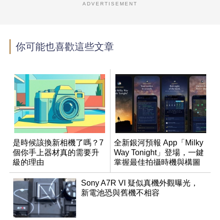
ADVERTISEMENT
你可能也喜歡這些文章
是時候該換新相機了嗎？7
全新銀河預報 App「Milky
個你手上器材真的需要升
Way Tonight」登場，一鍵
級的理由
掌握最佳拍攝時機與構圖
Sony A7R VI 疑似真機外觀曝光，
新電池恐與舊機不相容