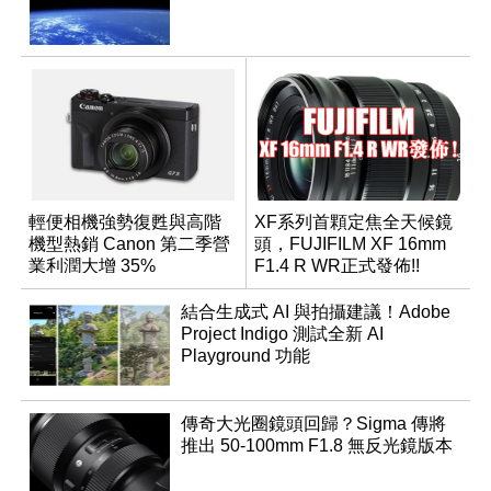
輕便相機強勢復甦與高階
XF系列首顆定焦全天候鏡
機型熱銷 Canon 第二季營
頭，FUJIFILM XF 16mm
業利潤大增 35%
F1.4 R WR正式發佈!!
結合生成式 AI 與拍攝建議！Adobe
Project Indigo 測試全新 AI
Playground 功能
傳奇大光圈鏡頭回歸？Sigma 傳將
推出 50-100mm F1.8 無反光鏡版本