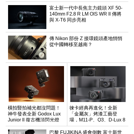
富士新一代中長焦主力鏡頭 XF 50-
140mm F2.8 R LM OIS WR II 傳將
與 X-T6 同步亮相
傳 Nikon 部份 Z 接環鏡頭產地悄悄
從中國轉移至越南？
橫拍豎拍補光都沒問題！
徠卡經典再進化！全新
神牛發表全新 Godox Lux
「金屬灰」烤漆工藝登
Junior II 復古機頂閃光燈
場，M11-P、Q3、D-Lux 8
領銜換裝
巴黎 FUJIKINA 盛會倒數 富士新世