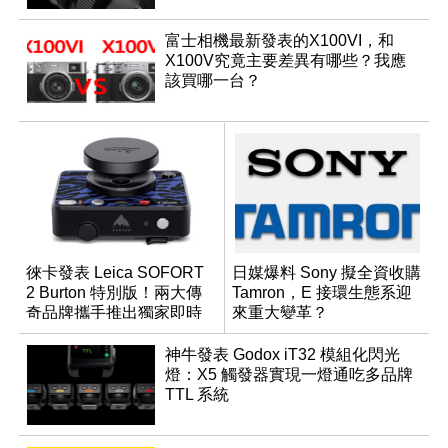
富士相機最新發表的X100VI，和
X100V究竟主要差異有哪些？我應
該買哪一台？
徠卡發表 Leica SOFORT
日媒爆料 Sony 擬全資收購
2 Burton 特別版！兩大傳
Tamron，E 接環生態系迎
奇品牌攜手推出獨家即時
來重大變革？
成像相機
神牛發表 Godox iT32 模組化閃光
燈：X5 觸發器實現一燈通吃多品牌
TTL 系統