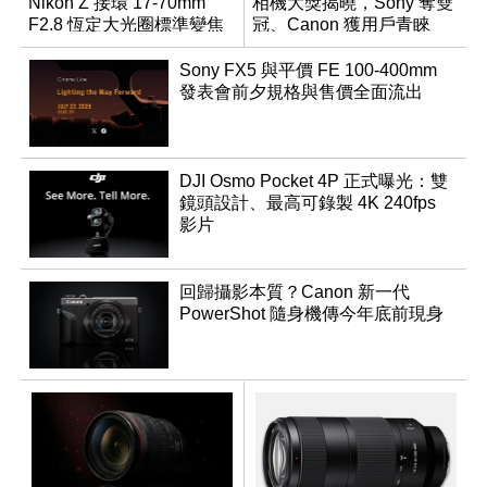
Nikon Z 接環 17-70mm
相機大獎揭曉，Sony 奪雙
F2.8 恆定大光圈標準變焦
冠、Canon 獲用戶青睞
鏡
Sony FX5 與平價 FE 100-400mm
發表會前夕規格與售價全面流出
DJI Osmo Pocket 4P 正式曝光：雙
鏡頭設計、最高可錄製 4K 240fps
影片
回歸攝影本質？Canon 新一代
PowerShot 隨身機傳今年底前現身