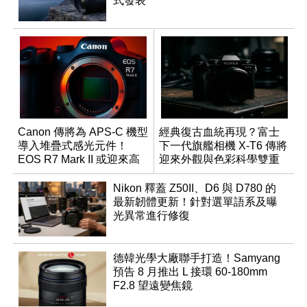
式發表
Canon 傳將為 APS-C 機型
經典復古血統再現？富士
導入堆疊式感光元件！
下一代旗艦相機 X-T6 傳將
EOS R7 Mark II 或迎來高
迎來外觀與色彩科學雙重
速讀出升級
優化
Nikon 釋蓋 Z50II、D6 與 D780 的
最新韌體更新！針對選單語系及曝
光異常進行修復
德韓光學大廠聯手打造！Samyang
預告 8 月推出 L 接環 60-180mm
F2.8 望遠變焦鏡