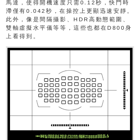
馬達，使得開機速度只需0.12秒，快門時
滯僅有0.042秒，在操控上更顯迅速安靜。
此外，像是間隔攝影、HDR高動態範圍、
雙軸虛擬水平儀等等，這些也都在D800身
上看得到。