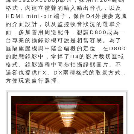
格式，內建立體聲的輸入輸出音孔，以及
HDMI mini-pin端子，保留D4外接麥克風
的介面設計，以及監控收音狀況的選單介
面，多加善用周邊配件，想讓D800成為一
台專業的攝錄影機可說是相當容易。為了
區隔旗艦機與中階全幅機的定位，在D800
的動態錄影中，拿掉了D4的影片裁切區域
格式、錄影過程中同步拍攝靜態圖片。不
過卻也提供FX、DX兩種格式的取景方式，
方便玩家自行選擇。