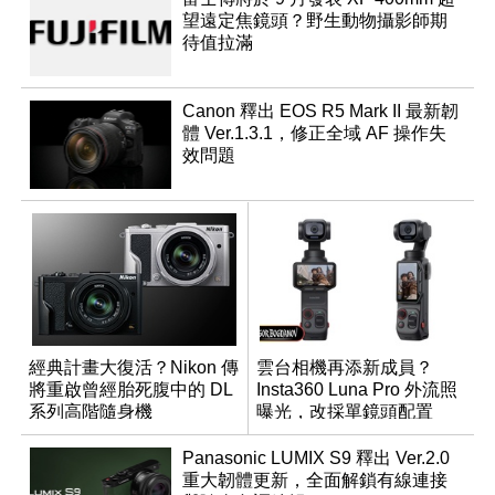
望遠定焦鏡頭？野生動物攝影師期
待值拉滿
Canon 釋出 EOS R5 Mark II 最新韌
體 Ver.1.3.1，修正全域 AF 操作失
效問題
經典計畫大復活？Nikon 傳
雲台相機再添新成員？
將重啟曾經胎死腹中的 DL
Insta360 Luna Pro 外流照
系列高階隨身機
曝光，改採單鏡頭配置
Panasonic LUMIX S9 釋出 Ver.2.0
重大韌體更新，全面解鎖有線連接