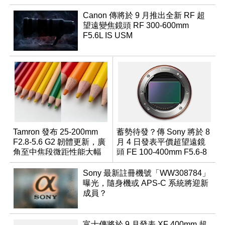
Canon 傳將於 9 月推出全新 RF 超
望遠變焦鏡頭 RF 300-600mm
F5.6L IS USM
Tamron 發布 25-200mm
蓄勢待發？傳 Sony 將於 8
F2.8-5.6 G2 韌體更新，廣
月 4 日發表平價超望遠鏡
角至中焦段微距性能大幅
頭 FE 100-400mm F5.6-8
升級
Sony 最新註冊機號「WW308784」
曝光，隨身機或 APS-C 系統將迎新
成員？
富士傳將於 9 月發表 XF 400mm 超