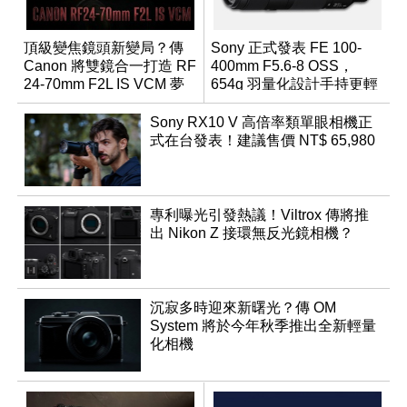
頂級變焦鏡頭新變局？傳
Sony 正式發表 FE 100-
Canon 將雙鏡合一打造 RF
400mm F5.6-8 OSS，
24-70mm F2L IS VCM 夢
654g 羽量化設計手持更輕
幻規格
鬆
Sony RX10 V 高倍率類單眼相機正
式在台發表！建議售價 NT$ 65,980
專利曝光引發熱議！Viltrox 傳將推
出 Nikon Z 接環無反光鏡相機？
沉寂多時迎來新曙光？傳 OM
System 將於今年秋季推出全新輕量
化相機