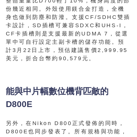
整體重量比D700輕了10%，機身高度的部
份幾近相同。外殼使用鎂合金打造，全機
身也做到防塵和防潑。支援CF/SDHC雙插
卡設計，SD插槽可兼容SDXC和UHS-I，
CF卡插槽則是支援最新的UDMA 7，從選
單中可自行設定主副卡槽的儲存功能。預
計3月22日上市，預估建議售價2,999.95
美元，折合台幣約90,579元。
能與中片幅數位機背匹敵的
D800E
另外，在Nikon D800正式發佈的同時，
D800E也同步發表了。所有規格與功能，