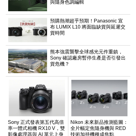
與隨身色調編輯
預購熱潮超乎預期！Panasonic 宣
布 LUMIX L10 將面臨缺貨與延遲交
貨時間
熊本強震襲擊全球感光元件重鎮，
Sony 確認廠房暫停生產是否引發出
貨危機？
Sony 正式發表第五代高倍
Nikon 未來新品推測藍圖：
率一體式相機 RX10 V，雙
全片幅定焦隨身機與 RED
影像處理器與 AI 單元上身
技術加持機種成焦點