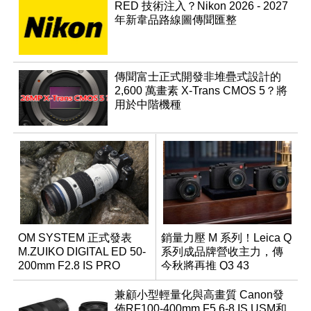
RED 技術注入？Nikon 2026 - 2027
年新韋品路線圖傳聞匯整
傳聞富士正式開發非堆疊式設計的
2,600 萬畫素 X-Trans CMOS 5？將
用於中階機種
OM SYSTEM 正式發表
銷量力壓 M 系列！Leica Q
M.ZUIKO DIGITAL ED 50-
系列成品牌營收主力，傳
200mm F2.8 IS PRO
今秋將再推 Q3 43
Monochrom
兼顧小型輕量化與高畫質 Canon發
佈RF100-400mm F5.6-8 IS USM和