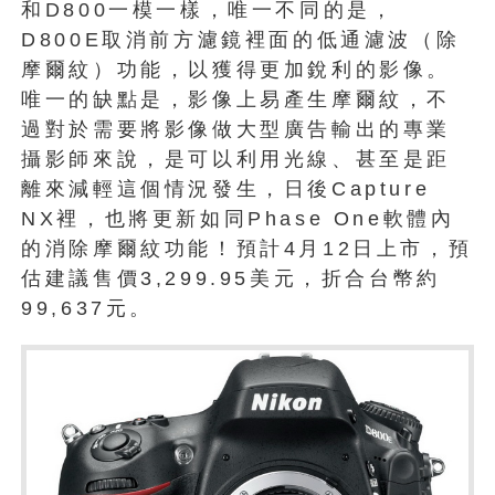
和D800一模一樣，唯一不同的是，
D800E取消前方濾鏡裡面的低通濾波（除
摩爾紋）功能，以獲得更加銳利的影像。
唯一的缺點是，影像上易產生摩爾紋，不
過對於需要將影像做大型廣告輸出的專業
攝影師來說，是可以利用光線、甚至是距
離來減輕這個情況發生，日後Capture
NX裡，也將更新如同Phase One軟體內
的消除摩爾紋功能！預計4月12日上市，預
估建議售價3,299.95美元，折合台幣約
99,637元。