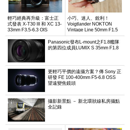
輕巧經典再升級：富士正
小巧、迷人、銳利！
式發表 X-T30 III 和 XC 13-
Voigtlander NOKTON
33mm F3.5-6.3 OIS
Vintage Line 50mm F1.5
ASPH II
Panasonic發布L-mount之F1.8艦隊
的第四位成員LUMIX S 35mm F1.8
更輕巧平價的遠攝方案？傳 Sony 正
研發 FE 100-400mm F5-6.8 OSS
望遠變焦鏡頭
攝影新景點 － 新北環狀線私房攝點
全記錄