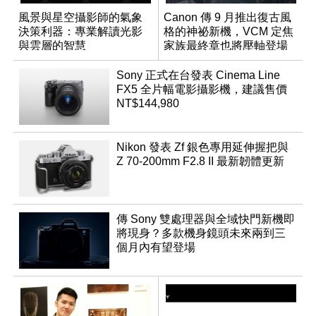
風景與星空攝影師的氣象
Canon 傳 9 月推出復古風
決策利器：專業解讀光影
格的神祕新機，VCM 定焦
與雲層的智慧
家族最終章也將壓軸登場
App「Atmos」登場
Sony 正式在台發表 Cinema Line
FX5 全片幅電影攝影機，建議售價
NT$144,980
Nikon 發表 Zf 銀色專用延伸握把與
Z 70-200mm F2.8 II 最新韌體更新
傳 Sony 雙處理器與全域快門新機即
將現身？多款機身鏡頭未來兩到三
個月內有望登場