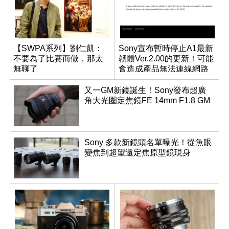
【SWPA系列】劉仁凱：
Sony宣布暫時停止A1最新
不要為了比賽而做，那太
韌體Ver.2.00的更新！可能
無聊了
會造成產品無法連線網路
又一GM新鏡誕生！Sony發布超廣
角大光圈定焦鏡FE 14mm F1.8 GM
Sony 多款新鏡頭名單曝光！從魚眼
變焦到超望遠定焦原型鏡現身