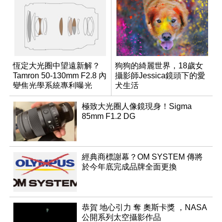
恆定大光圈中望遠新解？
狗狗的綺麗世界，18歲女
Tamron 50-130mm F2.8 內
攝影師Jessica鏡頭下的愛
變焦光學系統專利曝光
犬生活
極致大光圈人像鏡現身！Sigma
85mm F1.2 DG
經典商標謝幕？OM SYSTEM 傳將
於今年底完成品牌全面更換
恭賀 地心引力 奪 奧斯卡獎 ，NASA
公開系列太空攝影作品