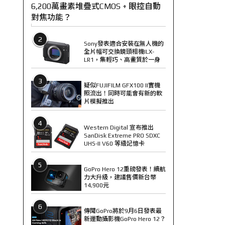
6,200萬畫素堆疊式CMOS + 眼控自動
對焦功能？
2
Sony發表適合安裝在無人機的
全片幅可交換鏡頭相機ILX-
LR1，集輕巧、高畫質於一身
3
疑似FUJIFILM GFX100 II實機
照流出！同時可能會有新的軟
片模擬推出
4
Western Digital 宣布推出
SanDisk Extreme PRO SDXC
UHS-II V60 等級記憶卡
5
GoPro Hero 12重磅發表！續航
力大升級，建議售價新台幣
14,900元
6
傳聞GoPro將於9月6日發表最
新運動攝影機GoPro Hero 12？