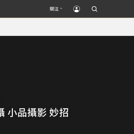
關注
攝 小品攝影 妙招