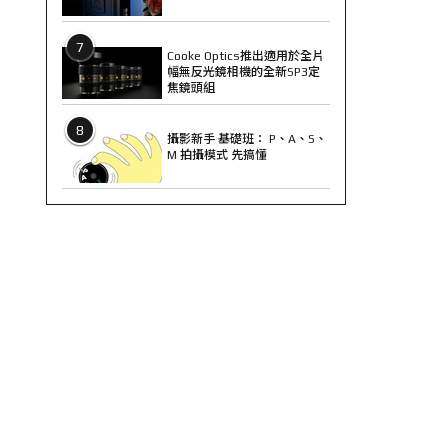
7
Cooke Optics推出適用於全片
幅無反光鏡相機的全新SP3定
焦鏡頭組
8
攝影新手 基礎班： P、A、S、
M 拍攝模式 先搞懂