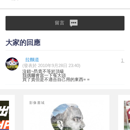
留言
大家的回應
拉麵道
1
(發表於 2010年9月28日 23:40)
沒錯~昂貴不等於頂級
我偶爾會當一下冤大頭
買了貴但是不適合自己用的東西= =
影像書城