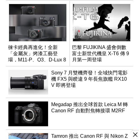
徠卡經典再進化！全新
巴黎 FUJIKINA 盛會倒數
「金屬灰」烤漆工藝登
富士新世代機皇 X-T6 傳 9
場，M11-P、Q3、D-Lux 8
月第一周登場
領銜換裝
Sony 7 月雙機齊發！全域快門電影
機 FX5 與睽違 9 年長焦旗艦 RX10
V 即將登場
Megadap 推出全球首款 Leica M 轉
Canon RF 自動對焦轉接環 M2RF
Tamron 推出 Canon RF 與 Nikon Z