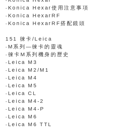
‧Konica Hexar
‧Konica Hexar使用注意事項
‧Konica HexarRF
‧Konica HexarRF搭配鏡頭
151 徠卡/Leica
‧M系列—徠卡的靈魂
‧徠卡M系列機身的歷史
‧Leica M3
‧Leica M2/M1
‧Leica M4
‧Leica M5
‧Leica CL
‧Leica M4-2
‧Leica M4-P
‧Leica M6
‧Leica M6 TTL