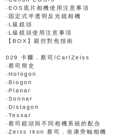
‧EOS底片相機使用注意事項
‧固定式半透明反光鏡相機
‧L級鏡頭
‧L級鏡頭使用注意事項
【BOX】眼控對焦技術
029 卡爾．蔡司/CarlZeiss
‧蔡司簡史
‧Hologon
‧Biogon
‧Planar
‧Sonnar
‧Distagon
‧Tessar
‧蔡司鏡頭與不同相機系統的配合
‧Zeiss Ikon 蔡司．依康旁軸相機