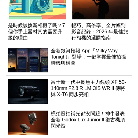
是時候該換新相機了嗎？7
輕巧、高倍率、全片幅到
個你手上器材真的需要升
影音記錄：2026 年最佳旅
級的理由
行相機的選購指南
全新銀河預報 App「Milky Way
Tonight」登場，一鍵掌握最佳拍攝
時機與構圖
富士新一代中長焦主力鏡頭 XF 50-
140mm F2.8 R LM OIS WR II 傳將
與 X-T6 同步亮相
橫拍豎拍補光都沒問題！神牛發表
全新 Godox Lux Junior II 復古機頂
閃光燈