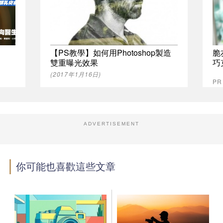
【PS教學】如何用Photoshop製造
脆
雙重曝光效果
巧
(2017年1月16日)
P
ADVERTISEMENT
你可能也喜歡這些文章