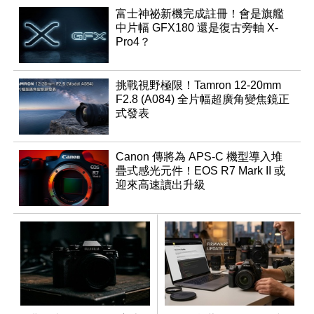
富士神祕新機完成註冊！會是旗艦
中片幅 GFX180 還是復古旁軸 X-
Pro4？
挑戰視野極限！Tamron 12-20mm
F2.8 (A084) 全片幅超廣角變焦鏡正
式發表
Canon 傳將為 APS-C 機型導入堆
疊式感光元件！EOS R7 Mark II 或
迎來高速讀出升級