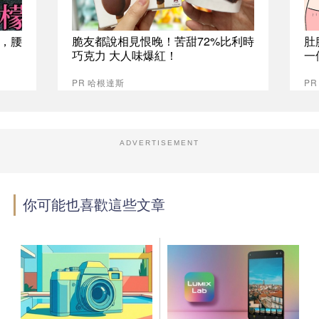
，腰
脆友都說相見恨晚！苦甜72%比利時
肚
巧克力 大人味爆紅！
一
PR 哈根達斯
PR
ADVERTISEMENT
你可能也喜歡這些文章