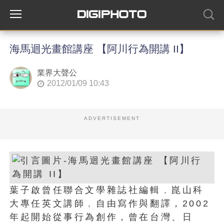
海馬迴光畫館講座 【阿川行為開講 II】
業界大聲公
2012/01/09 10:43
ADVERTISEMENT
葉子啟曾任聯合文學雜誌社編輯﹐崑山科
大專任英文講師﹐自由寫作與翻譯，2002
年起開始從事行為創作，曾在台灣、日