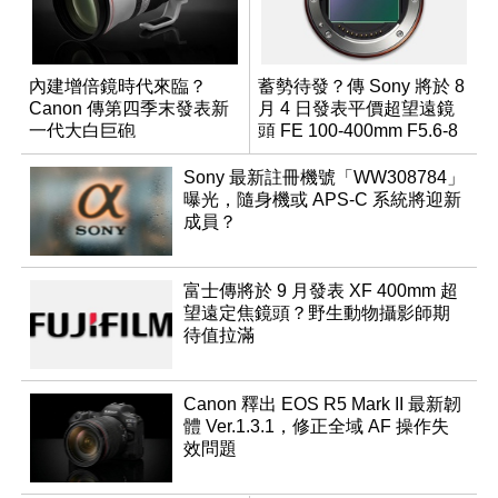
內建增倍鏡時代來臨？
蓄勢待發？傳 Sony 將於 8
Canon 傳第四季末發表新
月 4 日發表平價超望遠鏡
一代大白巨砲
頭 FE 100-400mm F5.6-8
Sony 最新註冊機號「WW308784」
曝光，隨身機或 APS-C 系統將迎新
成員？
富士傳將於 9 月發表 XF 400mm 超
望遠定焦鏡頭？野生動物攝影師期
待值拉滿
Canon 釋出 EOS R5 Mark II 最新韌
體 Ver.1.3.1，修正全域 AF 操作失
效問題