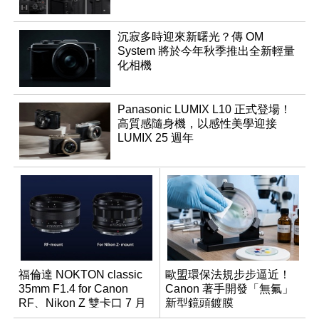
沉寂多時迎來新曙光？傳 OM
System 將於今年秋季推出全新輕量
化相機
Panasonic LUMIX L10 正式登場！
高質感隨身機，以感性美學迎接
LUMIX 25 週年
福倫達 NOKTON classic
歐盟環保法規步步逼近！
35mm F1.4 for Canon
Canon 著手開發「無氟」
RF、Nikon Z 雙卡口 7 月
新型鏡頭鍍膜
同步登台