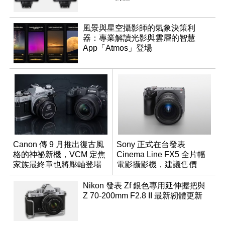
風景與星空攝影師的氣象決策利
器：專業解讀光影與雲層的智慧
App「Atmos」登場
Canon 傳 9 月推出復古風
Sony 正式在台發表
格的神祕新機，VCM 定焦
Cinema Line FX5 全片幅
家族最終章也將壓軸登場
電影攝影機，建議售價
NT$144,980
Nikon 發表 Zf 銀色專用延伸握把與
Z 70-200mm F2.8 II 最新韌體更新