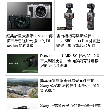
經典計畫大復活？Nikon 傳
雲台相機再添新成員？
將重啟曾經胎死腹中的 DL
Insta360 Luna Pro 外流照
系列高階隨身機
曝光，改採單鏡頭配置
Panasonic LUMIX S9 釋出 Ver.2.0
重大韌體更新，全面解鎖有線連接
與隨身色調編輯
熊本強震襲擊全球感光元件重鎮，
Sony 確認廠房暫停生產是否引發出
貨危機？
Sony 正式發表第五代高倍率一體式