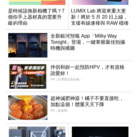
是時候該換新相機了嗎？7
LUMIX Lab 將迎來重大更
個你手上器材真的需要升
新！將於 5 月 20 日上線，
級的理由
支援有線連接與 RAW 檔後
製
全新銀河預報 App「Milky Way
Tonight」登場，一鍵掌握最佳拍攝
時機與構圖
伴侶和妳一起預防HPV，才有資格
說愛妳！
PR（台灣癌症基金會）
超神減肥神器！橘子不要直接吃，
加點這個！體重天天下降
PR（新素簡）