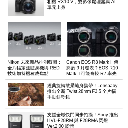
相機 RX10 V，雙影像處理器與 AI
單元上身
Nikon 未來新品推測藍圖：
Canon EOS R8 Mark II 傳
全片幅定焦隨身機與 RED
將於 9 月發表？EOS R10
技術加持機種成焦點
Mark II 可能會較 R7 率先
推出
經典旋轉散景隨身攜帶！Lensbaby
推出全新 Twist 28mm F3.5 全片幅
手動餅乾鏡
支援全域快門同步拍攝！Sony 推出
HVL-F28RM 與 F28RMA 閃燈
Ver.2.00 韌體