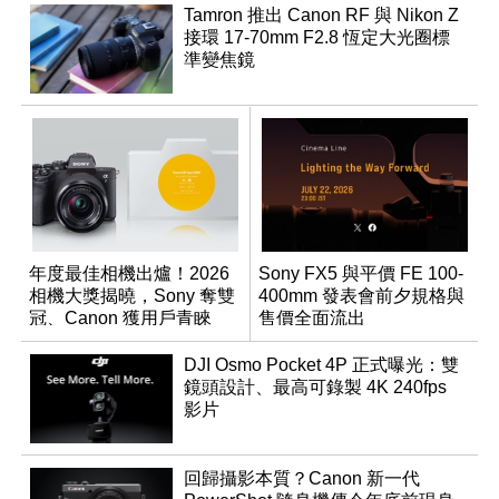
Tamron 推出 Canon RF 與 Nikon Z
接環 17-70mm F2.8 恆定大光圈標
準變焦鏡
年度最佳相機出爐！2026
Sony FX5 與平價 FE 100-
相機大獎揭曉，Sony 奪雙
400mm 發表會前夕規格與
冠、Canon 獲用戶青睞
售價全面流出
DJI Osmo Pocket 4P 正式曝光：雙
鏡頭設計、最高可錄製 4K 240fps
影片
回歸攝影本質？Canon 新一代