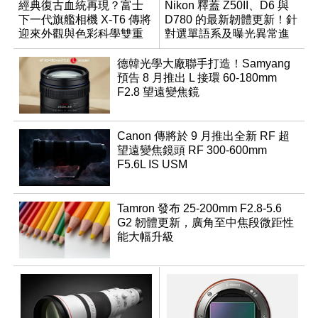
經典復古血統再現？富士
Nikon 釋蓋 Z50II、D6 與
下一代旗艦相機 X-T6 傳將
D780 的最新韌體更新！針
迎來外觀與色彩科學雙重
對選單語系及曝光異常進
優化
行修復
德韓光學大廠聯手打造！Samyang
預告 8 月推出 L 接環 60-180mm
F2.8 望遠變焦鏡
Canon 傳將於 9 月推出全新 RF 超
望遠變焦鏡頭 RF 300-600mm
F5.6L IS USM
Tamron 發布 25-200mm F2.8-5.6
G2 韌體更新，廣角至中焦段微距性
能大幅升級