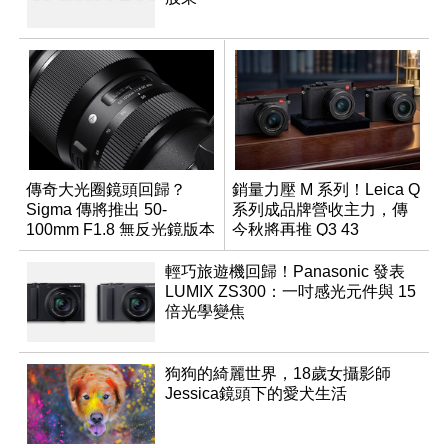
傳奇大光圈鏡頭回歸？
銷量力壓 M 系列！Leica Q
Sigma 傳將推出 50-
系列成品牌營收主力，傳
100mm F1.8 無反光鏡版本
今秋將再推 Q3 43
Monochrom
輕巧旅遊機回歸！Panasonic 發表
LUMIX ZS300：一吋感光元件與 15
倍光學變焦
狗狗的綺麗世界，18歲女攝影師
Jessica鏡頭下的愛犬生活