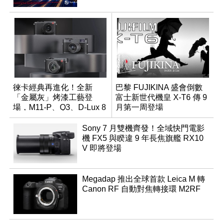
徠卡經典再進化！全新
巴黎 FUJIKINA 盛會倒數
「金屬灰」烤漆工藝登
富士新世代機皇 X-T6 傳 9
場，M11-P、Q3、D-Lux 8
月第一周登場
領銜換裝
Sony 7 月雙機齊發！全域快門電影
機 FX5 與睽違 9 年長焦旗艦 RX10
V 即將登場
Megadap 推出全球首款 Leica M 轉
Canon RF 自動對焦轉接環 M2RF