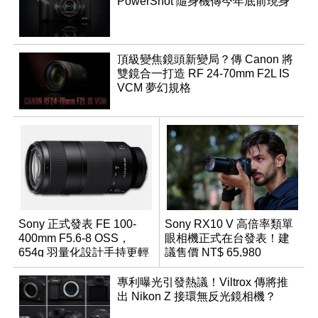
PowerShot 隨身機傳今年底前現身
頂級變焦鏡頭新變局？傳 Canon 將
雙鏡合一打造 RF 24-70mm F2L IS
VCM 夢幻規格
Sony 正式發表 FE 100-
Sony RX10 V 高倍率類單
400mm F5.6-8 OSS，
眼相機正式在台發表！建
654g 羽量化設計手持更輕
議售價 NT$ 65,980
鬆
專利曝光引發熱議！Viltrox 傳將推
出 Nikon Z 接環無反光鏡相機？