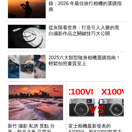
錄：2026 年最佳旅行相機的選購指
南
從灰階看世界：打造引人入勝的黑
白攝影作品之關鍵技巧大公開
2025六大類型隨身相機選購指南！
輕鬆拍照畫質至上
新竹 攝影 私房 景點 分
富士相機最新發表的
享：竹北之夜 豆腐岩
X100VI，和X100V究竟主