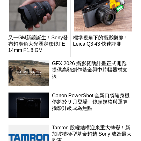
又一GM新鏡誕生！Sony發
標準視角下的攝影樂趣！
布超廣角大光圈定焦鏡FE
Leica Q3 43 快速評測
14mm F1.8 GM
GFX 2026 攝影贊助計畫正式開跑！
提供高額創作基金與中片幅器材支
援
Canon PowerShot 全新口袋隨身機
傳將於 9 月登場！鏡頭規格與運算
攝影升級成為焦點
Tamron 股權結構迎來重大轉變！新
加坡積極型基金超越 Sony 成為最大
股東