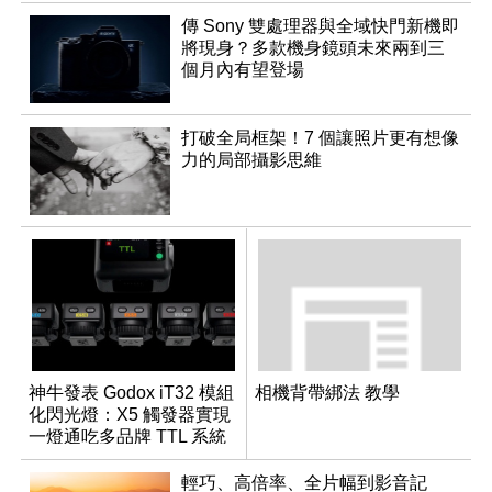
傳 Sony 雙處理器與全域快門新機即
將現身？多款機身鏡頭未來兩到三
個月內有望登場
打破全局框架！7 個讓照片更有想像
力的局部攝影思維
神牛發表 Godox iT32 模組
相機背帶綁法 教學
化閃光燈：X5 觸發器實現
一燈通吃多品牌 TTL 系統
輕巧、高倍率、全片幅到影音記