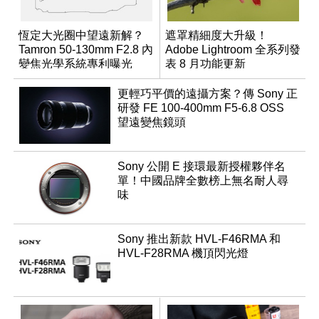
恆定大光圈中望遠新解？
遮罩精細度大升級！
Tamron 50-130mm F2.8 內
Adobe Lightroom 全系列發
變焦光學系統專利曝光
表 8 月功能更新
更輕巧平價的遠攝方案？傳 Sony 正
研發 FE 100-400mm F5-6.8 OSS
望遠變焦鏡頭
Sony 公開 E 接環最新授權夥伴名
單！中國品牌全數榜上無名耐人尋
味
Sony 推出新款 HVL-F46RMA 和
HVL-F28RMA 機頂閃光燈