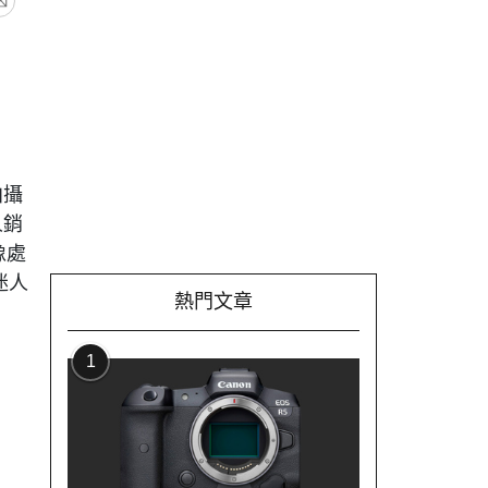
拍攝
人銷
像處
迷人
熱門文章
1