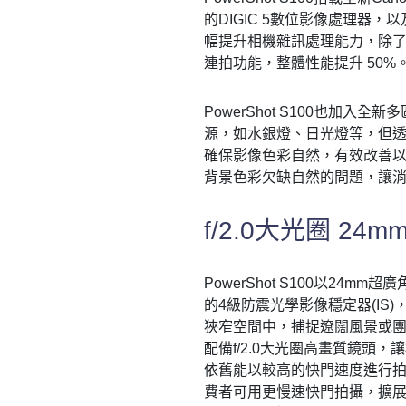
的DIGIC 5數位影像處理器，以
幅提升相機雜訊處理能力，除
連拍功能，整體性能提升 50%
PowerShot S100也加
源，如水銀燈、日光燈等，但
確保影像色彩自然，有效改善
背景色彩欠缺自然的問題，讓
f/2.0大光圈 2
PowerShot S100以24
的4級防震光學影像穩定器(IS
狹窄空間中，捕捉遼闊風景或團體合
配備f/2.0大光圈高畫質鏡頭
依舊能以較高的快門速度進行拍
費者可用更慢速快門拍攝，擴展創