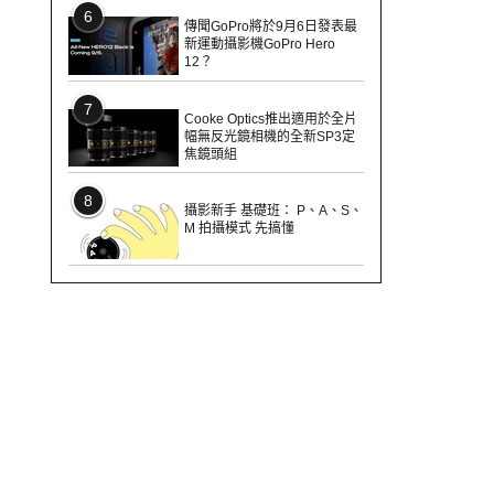
6
傳聞GoPro將於9月6日發表最
新運動攝影機GoPro Hero
12？
7
Cooke Optics推出適用於全片
幅無反光鏡相機的全新SP3定
焦鏡頭組
8
攝影新手 基礎班： P、A、S、
M 拍攝模式 先搞懂