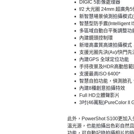
DIGIC 5影像處理器
f/2 大光圈 24mm 超廣
新智慧場景偵測拍攝模式(拍照
智慧型防手震(Intelligen
多區域自動白平衡調整功
內建鏡頭控制環
新增高畫質高速拍攝模式
支援光圈先決(Av)/快門先決
內建GPS 全球定位功能
手持夜景及HDR高動態
支援最高ISO 6400*
智慧自拍功能，偵測臉孔
內建8種創意拍攝特效
Full HD立體聲影片
3吋(46萬點)PureColor 
此外，PowerShot S10
溫光源，也能拍攝出色彩自然且協調
功能，可自動記錄拍攝相片的