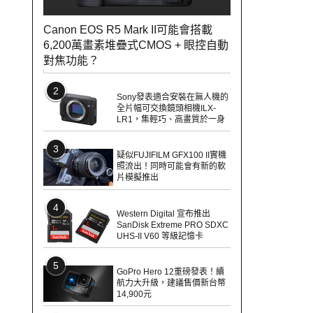
Canon EOS R5 Mark II可能會搭載
6,200萬畫素堆疊式CMOS + 眼控自動
對焦功能？
2
Sony發表適合安裝在無人機的
全片幅可交換鏡頭相機ILX-
LR1，集輕巧、高畫質於一身
3
疑似FUJIFILM GFX100 II實機
照流出！同時可能會有新的軟
片模擬推出
4
Western Digital 宣布推出
SanDisk Extreme PRO SDXC
UHS-II V60 等級記憶卡
5
GoPro Hero 12重磅發表！續
航力大升級，建議售價新台幣
14,900元