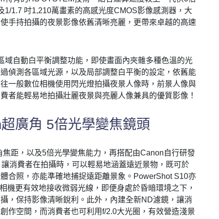
及1/1.7 吋1,210萬畫素的高感光度CMOS影像感測器，大
了使手持拍攝的夜景影像依舊清晰亮麗，更帶來卓越的高速
。
入全新多區域自動白平衡調整功能，即使畫面內夾雜多種色溫的光
透過偵測各區域光源，以及局部調整白平衡的設定，依舊能
以往一般數位相機使用閃光燈拍攝夜景人像時，前景人像與
消費者能輕易地拍攝壯麗夜景與亮麗人像兼具的優質影像！
4mm超廣角 5倍光學變焦鏡頭
mm超廣角焦距，以及5倍光學變焦能力，再搭配由Canon自行研發
)，讓消費者在拍攝時，可以輕易地涵蓋遠近景物，既可於
照，亦能準確地捕捉遠距離景象。PowerShot S10亦
，讓相機更有效地接收微弱光線，即便身處於昏暗環境之下，
攝，保持影像清晰銳利。此外，內建全新ND濾鏡，讓消
作空間，而消費者也可利用f/2.0大光圈，有效營造淺景