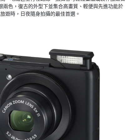
備有黑、銀兩色，復古的外型下並集合高畫質、輕便與先進功能於
與旅遊時，日夜隨身拍攝的最佳首選。