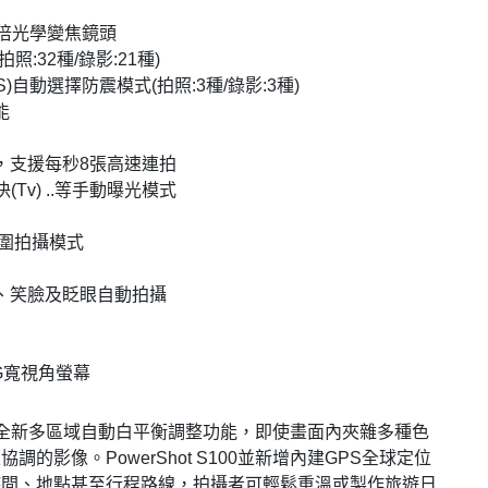
角5倍光學變焦鏡頭
:32種/錄影:21種)
t IS)自動選擇防震模式(拍照:3種/錄影:3種)
能
，支援每秒8張高速連拍
(Tv) ..等手動曝光模式
範圍拍攝模式
、笑臉及眨眼自動拍攝
II G寬視角螢幕
0更加入全新多區域自動白平衡調整功能，即使畫面內夾雜多種色
的影像。PowerShot S100並新增內建GPS全球定位
時間、地點甚至行程路線，拍攝者可輕鬆重溫或製作旅遊日