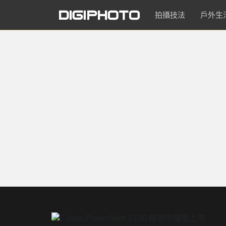
拍攝技法
戶外生