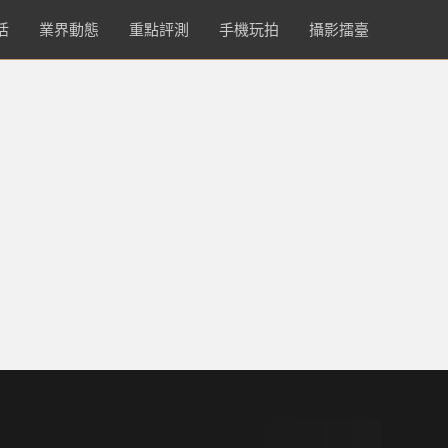
活
業界動態
重點評測
手機玩拍
攝影擂臺