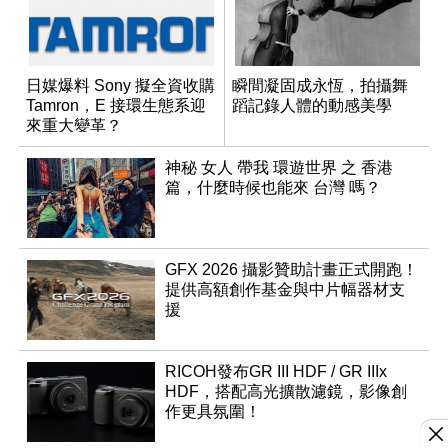
日媒爆料 Sony 擬全資收購
瞬間凝固成永恆，拍攝舞
Tamron，E 接環生態系迎
蹈記錄人體的動感美學
來重大變革？
神秘 女人 帶我 環遊世界 之 香港
篇，什麼時候也能來 台灣 嗎？
GFX 2026 攝影贊助計畫正式開跑！
提供高額創作基金與中片幅器材支
援
RICOH發布GR III HDF / GR IIIx
HDF，搭配高光擴散濾鏡，影像創
作更具氛圍！