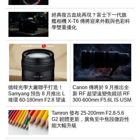
經典復古血統再現？富士下一代旗
艦相機 X-T6 傳將迎來外觀與色彩科
學雙重優化
德韓光學大廠聯手打造！
Canon 傳將於 9 月推出全
Samyang 預告 8 月推出 L
新 RF 超望遠變焦鏡頭 RF
接環 60-180mm F2.8 望遠
300-600mm F5.6L IS USM
變焦鏡
Tamron 發布 25-200mm F2.8-5.6
G2 韌體更新，廣角至中焦段微距性
能大幅升級