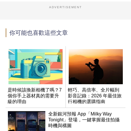
ADVERTISEMENT
你可能也喜歡這些文章
是時候該換新相機了嗎？7
輕巧、高倍率、全片幅到
個你手上器材真的需要升
影音記錄：2026 年最佳旅
級的理由
行相機的選購指南
全新銀河預報 App「Milky Way
Tonight」登場，一鍵掌握最佳拍攝
時機與構圖