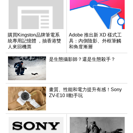
購買Kingston品牌筆電系
Adobe 推出新 XD 樣式工
統專用記憶體 ，抽香港雙
具：內側陰影、外框筆觸
人來回機票
和角度漸層
是生態攝影師？還是生態殺手？
畫質、性能和電力提升有感！Sony
ZV-E10 II動手玩