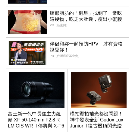
腹部脂肪的「剋星」找到了，常吃
這幾物，吃走大肚囊，瘦出小蠻腰
PR（新素簡）
伴侶和妳一起預防HPV，才有資格
說愛妳！
PR（台灣癌症基金會）
富士新一代中長焦主力鏡
橫拍豎拍補光都沒問題！
頭 XF 50-140mm F2.8 R
神牛發表全新 Godox Lux
LM OIS WR II 傳將與 X-T6
Junior II 復古機頂閃光燈
同步亮相