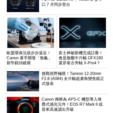
口 7 月同步登台
歐盟環保法規步步逼近！
富士神祕新機完成註冊！
Canon 著手開發「無氟」
會是旗艦中片幅 GFX180
新型鏡頭鍍膜
還是復古旁軸 X-Pro4？
挑戰視野極限！Tamron 12-20mm
F2.8 (A084) 全片幅超廣角變焦鏡正
式發表
Canon 傳將為 APS-C 機型導入堆
疊式感光元件！EOS R7 Mark II 或
迎來高速讀出升級