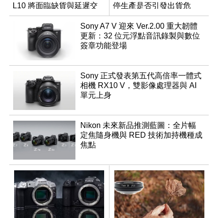
L10 將面臨缺貨與延遲交
停生產是否引發出貨危
貨時間
機？
Sony A7 V 迎來 Ver.2.00 重大韌體
更新：32 位元浮點音訊錄製與數位
簽章功能登場
Sony 正式發表第五代高倍率一體式
相機 RX10 V，雙影像處理器與 AI
單元上身
Nikon 未來新品推測藍圖：全片幅
定焦隨身機與 RED 技術加持機種成
焦點