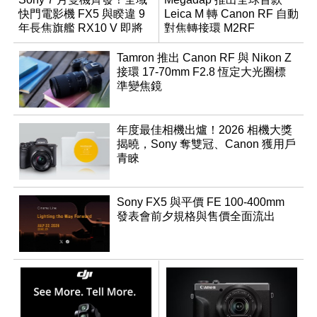
快門電影機 FX5 與睽違 9
Leica M 轉 Canon RF 自動
年長焦旗艦 RX10 V 即將
對焦轉接環 M2RF
登場
Tamron 推出 Canon RF 與 Nikon Z
接環 17-70mm F2.8 恆定大光圈標
準變焦鏡
年度最佳相機出爐！2026 相機大獎
揭曉，Sony 奪雙冠、Canon 獲用戶
青睞
Sony FX5 與平價 FE 100-400mm
發表會前夕規格與售價全面流出