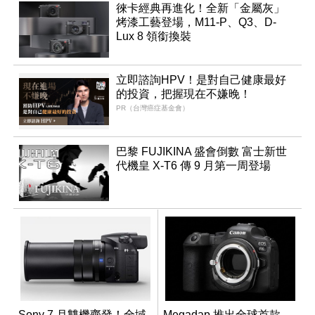
徠卡經典再進化！全新「金屬灰」
烤漆工藝登場，M11-P、Q3、D-
Lux 8 領銜換裝
立即諮詢HPV！是對自己健康最好
的投資，把握現在不嫌晚！
PR（台灣癌症基金會）
巴黎 FUJIKINA 盛會倒數 富士新世
代機皇 X-T6 傳 9 月第一周登場
Sony 7 月雙機齊發！全域
Megadap 推出全球首款