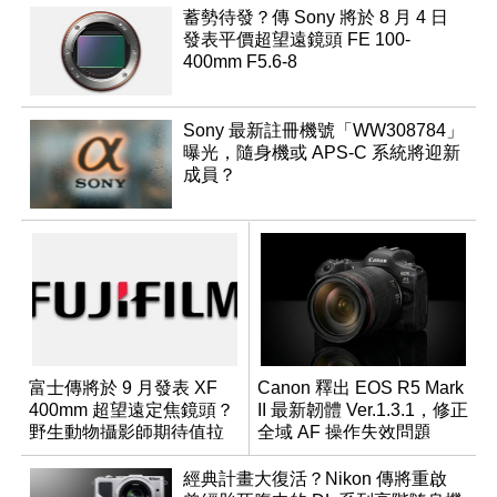
蓄勢待發？傳 Sony 將於 8 月 4 日
發表平價超望遠鏡頭 FE 100-
400mm F5.6-8
Sony 最新註冊機號「WW308784」
曝光，隨身機或 APS-C 系統將迎新
成員？
富士傳將於 9 月發表 XF
Canon 釋出 EOS R5 Mark
400mm 超望遠定焦鏡頭？
II 最新韌體 Ver.1.3.1，修正
野生動物攝影師期待值拉
全域 AF 操作失效問題
滿
經典計畫大復活？Nikon 傳將重啟