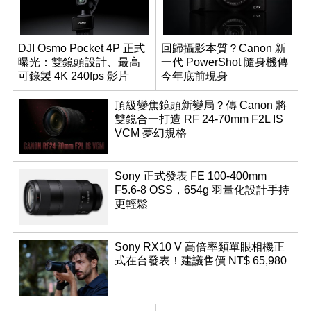
DJI Osmo Pocket 4P 正式
回歸攝影本質？Canon 新
曝光：雙鏡頭設計、最高
一代 PowerShot 隨身機傳
可錄製 4K 240fps 影片
今年底前現身
頂級變焦鏡頭新變局？傳 Canon 將
雙鏡合一打造 RF 24-70mm F2L IS
VCM 夢幻規格
Sony 正式發表 FE 100-400mm
F5.6-8 OSS，654g 羽量化設計手持
更輕鬆
Sony RX10 V 高倍率類單眼相機正
式在台發表！建議售價 NT$ 65,980