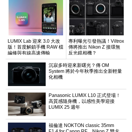
LUMIX Lab 迎來 3.0 大改
專利曝光引發熱議！Viltrox
版！首度解鎖手機 RAW 檔
傳將推出 Nikon Z 接環無
編修與有線高速傳輸
反光鏡相機？
沉寂多時迎來新曙光？傳 OM
System 將於今年秋季推出全新輕量
化相機
Panasonic LUMIX L10 正式登場！
高質感隨身機，以感性美學迎接
LUMIX 25 週年
福倫達 NOKTON classic 35mm
F1.4 for Canon RF、Nikon Z 雙卡