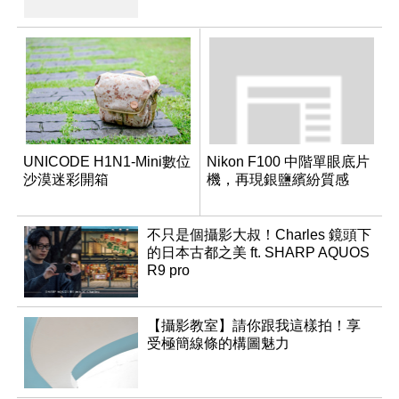
UNICODE H1N1-Mini數位
Nikon F100 中階單眼底片
沙漠迷彩開箱
機，再現銀鹽繽紛質感
不只是個攝影大叔！Charles 鏡頭下
的日本古都之美 ft. SHARP AQUOS
R9 pro
【攝影教室】請你跟我這樣拍！享
受極簡線條的構圖魅力