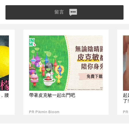
留言
，腰
帶著皮克敏一起出門吧
起
了
PR Pikmin Bloom
PR