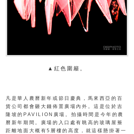
▲紅色圍籬。
凡是華人農曆新年或節日慶典，馬來西亞的百
貨公司都會砸大錢佈置廣場內外。這是位於吉
隆坡的PAVILION廣場。拍攝時間是今年的農
曆新年期間。廣場的入口處有眺高的玻璃屋簷
距離地面大概有5層樓的高度，就這樣懸掛著一