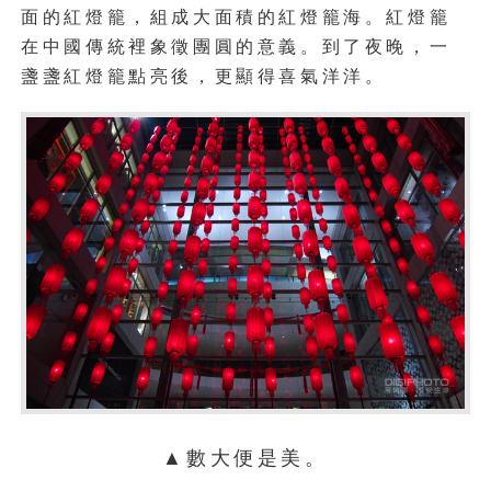
面的紅燈籠，組成大面積的紅燈籠海。紅燈籠
在中國傳統裡象徵團圓的意義。到了夜晚，一
盞盞紅燈籠點亮後，更顯得喜氣洋洋。
▲數大便是美。