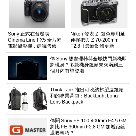
Sony 正式在台發表
Nikon 發表 Zf 銀色專用延
Cinema Line FX5 全片幅
伸握把與 Z 70-200mm
電影攝影機，建議售價
F2.8 II 最新韌體更新
NT$144,980
傳 Sony 雙處理器與全域快門新機即
將現身？多款機身鏡頭未來兩到三
個月內有望登場
Think Tank 推出可收納超望遠鏡頭
和的專業背包：BackLight Long
Lens Backpack
傳聞 Sony FE 100-400mm F4.5 GM
將比 FE 300mm F2.8 GM 加增距鏡
還要輕巧？