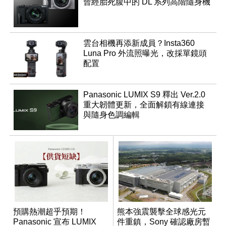
曾經胎死腹中的 DL 系列高階隨身機
雲台相機再添新成員？Insta360
Luna Pro 外流照曝光，改採單鏡頭
配置
Panasonic LUMIX S9 釋出 Ver.2.0
重大韌體更新，全面解鎖有線連接
與隨身色調編輯
預購熱潮超乎預期！
熊本強震襲擊全球感光元
Panasonic 宣布 LUMIX
件重鎮，Sony 確認廠房暫