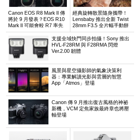
Canon EOS R8 Mark II 傳
經典旋轉散景隨身攜帶！
將於 9 月發表？EOS R10
Lensbaby 推出全新 Twist
Mark II 可能會較 R7 率先
28mm F3.5 全片幅手動餅
推出
乾鏡
支援全域快門同步拍攝！Sony 推出
HVL-F28RM 與 F28RMA 閃燈
Ver.2.00 韌體
風景與星空攝影師的氣象決策利
器：專業解讀光影與雲層的智慧
App「Atmos」登場
Canon 傳 9 月推出復古風格的神祕
新機，VCM 定焦家族最終章也將壓
軸登場