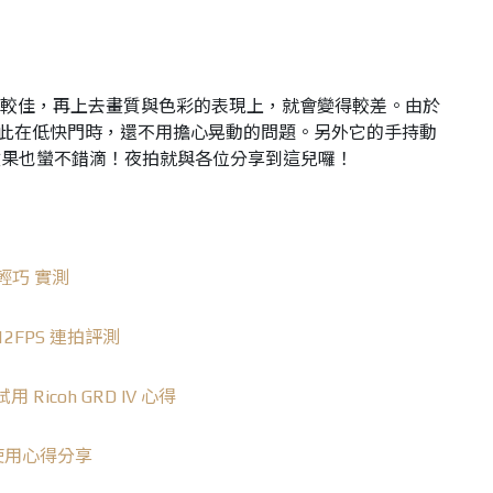
50效果較佳，再上去畫質與色彩的表現上，就會變得較差。由於
因此在低快門時，還不用擔心晃動的問題。另外它的手持動
效果也蠻不錯滴！夜拍就與各位分享到這兒囉！
m 輕巧 實測
12FPS 連拍評測
 Ricoh GRD IV 心得
2 使用心得分享