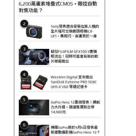
6,200萬畫素堆疊式CMOS + 眼控自動
對焦功能？
2
Sony發表適合安裝在無人機的
全片幅可交換鏡頭相機ILX-
LR1，集輕巧、高畫質於一身
3
疑似FUJIFILM GFX100 II實機
照流出！同時可能會有新的軟
片模擬推出
4
Western Digital 宣布推出
SanDisk Extreme PRO SDXC
UHS-II V60 等級記憶卡
5
GoPro Hero 12重磅發表！續航
力大升級，建議售價新台幣
14,900元
6
傳聞GoPro將於9月6日發表最
新運動攝影機GoPro Hero 12？