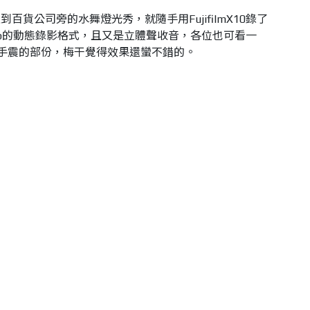
貨公司旁的水舞燈光秀，就隨手用FujifilmX10錄了
 1080p的動態錄影格式，且又是立體聲收音，各位也可看一
防手震的部份，梅干覺得效果還蠻不錯的。