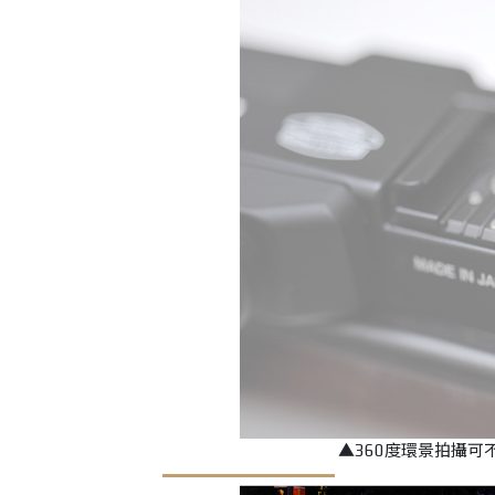
▲360度環景拍攝