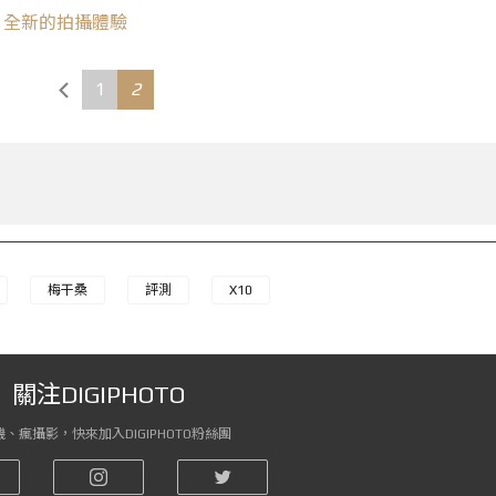
首發，全新的拍攝體驗
1
2
梅干桑
評測
X10
關注DIGIPHOTO
、瘋攝影，快來加入DIGIPHOTO粉絲團