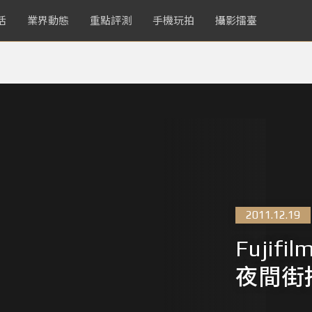
活
業界動態
重點評測
手機玩拍
攝影擂臺
2011.12.19
Fujif
夜間街