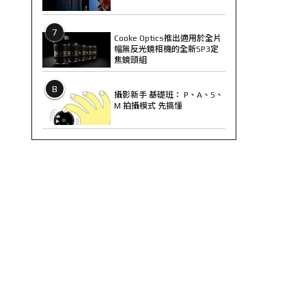
7
Cooke Optics推出適用於全片
幅無反光鏡相機的全新SP3定
焦鏡頭組
8
攝影新手 基礎班： P、A、S、
M 拍攝模式 先搞懂