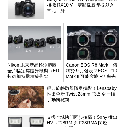
相機 RX10 V，雙影像處理器與 AI
單元上身
Nikon 未來新品推測藍圖：
Canon EOS R8 Mark II 傳
全片幅定焦隨身機與 RED
將於 9 月發表？EOS R10
技術加持機種成焦點
Mark II 可能會較 R7 率先
推出
經典旋轉散景隨身攜帶！Lensbaby
推出全新 Twist 28mm F3.5 全片幅
手動餅乾鏡
支援全域快門同步拍攝！Sony 推出
HVL-F28RM 與 F28RMA 閃燈