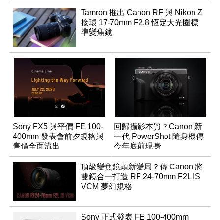
Tamron 推出 Canon RF 與 Nikon Z
接環 17-70mm F2.8 恆定大光圈標
準變焦鏡
Sony FX5 與平價 FE 100-
回歸攝影本質？Canon 新
400mm 發表會前夕規格與
一代 PowerShot 隨身機傳
售價全面流出
今年底前現身
頂級變焦鏡頭新變局？傳 Canon 將
雙鏡合一打造 RF 24-70mm F2L IS
VCM 夢幻規格
Sony 正式發表 FE 100-400mm