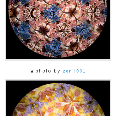
▲photo by
zenji001