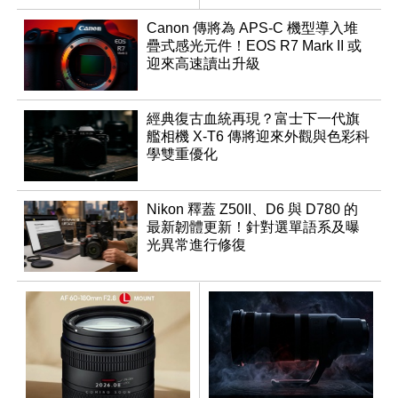
Canon 傳將為 APS-C 機型導入堆
疊式感光元件！EOS R7 Mark II 或
迎來高速讀出升級
經典復古血統再現？富士下一代旗
艦相機 X-T6 傳將迎來外觀與色彩科
學雙重優化
Nikon 釋蓋 Z50II、D6 與 D780 的
最新韌體更新！針對選單語系及曝
光異常進行修復