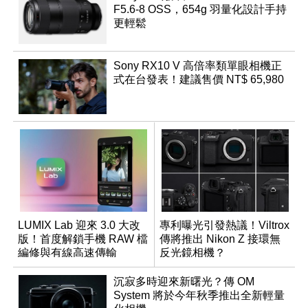
F5.6-8 OSS，654g 羽量化設計手持
更輕鬆
Sony RX10 V 高倍率類單眼相機正
式在台發表！建議售價 NT$ 65,980
LUMIX Lab 迎來 3.0 大改
專利曝光引發熱議！Viltrox
版！首度解鎖手機 RAW 檔
傳將推出 Nikon Z 接環無
編修與有線高速傳輸
反光鏡相機？
沉寂多時迎來新曙光？傳 OM
System 將於今年秋季推出全新輕量