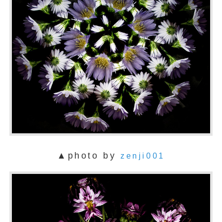
▲photo by
zenji001