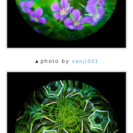
▲photo by
zenji001