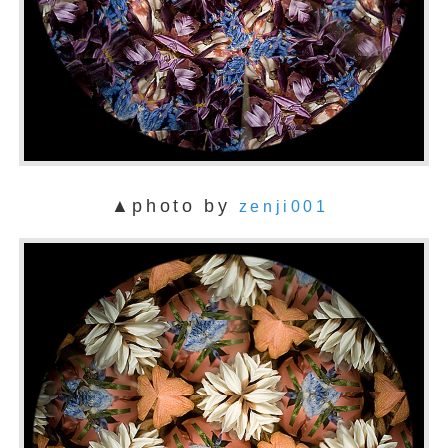
▲photo by
zenji001