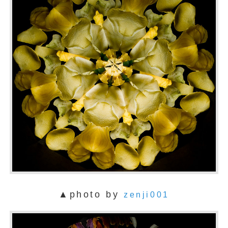
▲photo by
zenji001