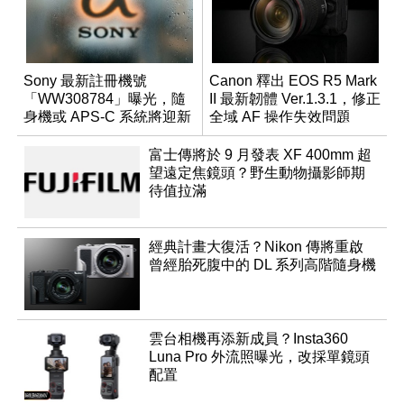
Sony 最新註冊機號
Canon 釋出 EOS R5 Mark
「WW308784」曝光，隨
II 最新韌體 Ver.1.3.1，修正
身機或 APS-C 系統將迎新
全域 AF 操作失效問題
成員？
富士傳將於 9 月發表 XF 400mm 超
望遠定焦鏡頭？野生動物攝影師期
待值拉滿
經典計畫大復活？Nikon 傳將重啟
曾經胎死腹中的 DL 系列高階隨身機
雲台相機再添新成員？Insta360
Luna Pro 外流照曝光，改採單鏡頭
配置