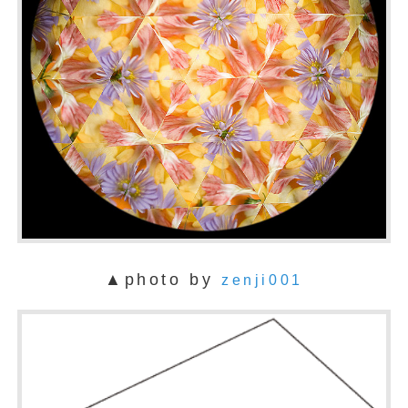
▲photo by
zenji001