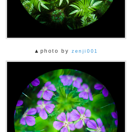
▲photo by
zenji001