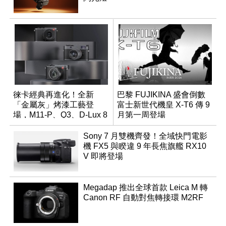
徠卡經典再進化！全新
巴黎 FUJIKINA 盛會倒數
「金屬灰」烤漆工藝登
富士新世代機皇 X-T6 傳 9
場，M11-P、Q3、D-Lux 8
月第一周登場
領銜換裝
Sony 7 月雙機齊發！全域快門電影
機 FX5 與睽違 9 年長焦旗艦 RX10
V 即將登場
Megadap 推出全球首款 Leica M 轉
Canon RF 自動對焦轉接環 M2RF