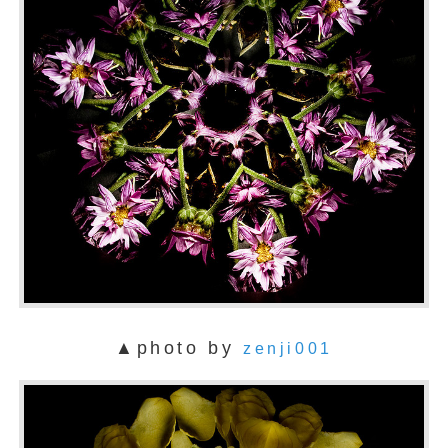
▲photo by
zenji001