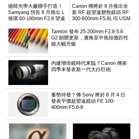
德韓光學大廠聯手打造！
Canon 傳將於 9 月推出全
Samyang 預告 8 月推出 L
新 RF 超望遠變焦鏡頭 RF
接環 60-180mm F2.8 望遠
300-600mm F5.6L IS USM
變焦鏡
Tamron 發布 25-200mm F2.8-5.6
G2 韌體更新，廣角至中焦段微距性
能大幅升級
內建增倍鏡時代來臨？Canon 傳第
四季末發表新一代大白巨砲
蓄勢待發？傳 Sony 將於 8 月 4 日
發表平價超望遠鏡頭 FE 100-
400mm F5.6-8