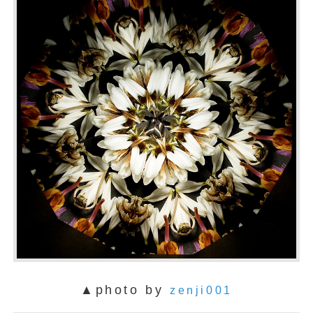
▲photo by
zenji001