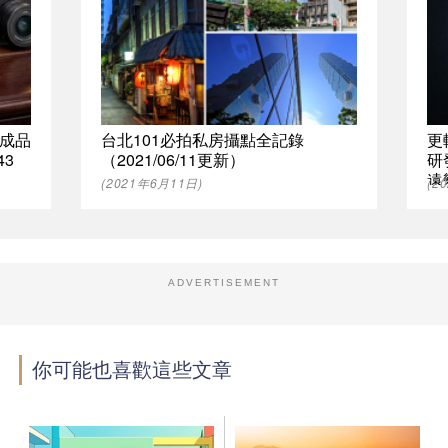
列成品
台北101必拍私房攝點全記錄
更
43
（2021/06/11更新）
研發
遠
(2021年6月11日)
(2
ADVERTISEMENT
你可能也喜歡這些文章