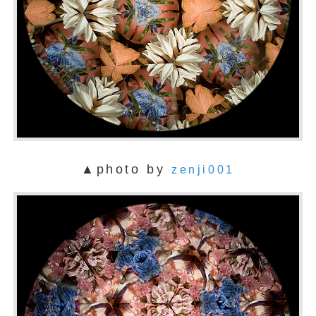
▲photo by
zenji001