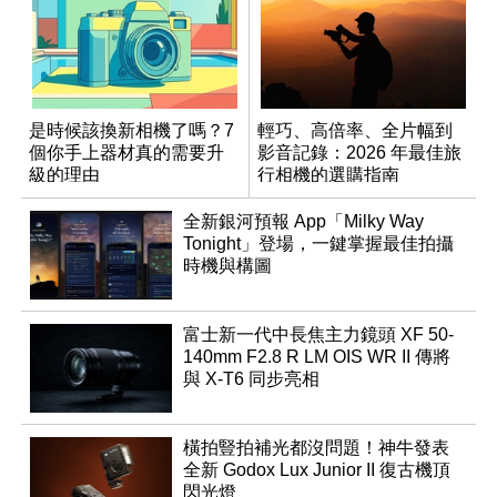
是時候該換新相機了嗎？7
輕巧、高倍率、全片幅到
個你手上器材真的需要升
影音記錄：2026 年最佳旅
級的理由
行相機的選購指南
全新銀河預報 App「Milky Way
Tonight」登場，一鍵掌握最佳拍攝
時機與構圖
富士新一代中長焦主力鏡頭 XF 50-
140mm F2.8 R LM OIS WR II 傳將
與 X-T6 同步亮相
橫拍豎拍補光都沒問題！神牛發表
全新 Godox Lux Junior II 復古機頂
閃光燈