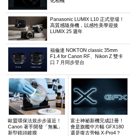
化相機
Panasonic LUMIX L10 正式登場！
高質感隨身機，以感性美學迎接
LUMIX 25 週年
福倫達 NOKTON classic 35mm
F1.4 for Canon RF、Nikon Z 雙卡
口 7 月同步登台
歐盟環保法規步步逼近！
富士神祕新機完成註冊！
Canon 著手開發「無氟」
會是旗艦中片幅 GFX180
新型鏡頭鍍膜
還是復古旁軸 X-Pro4？