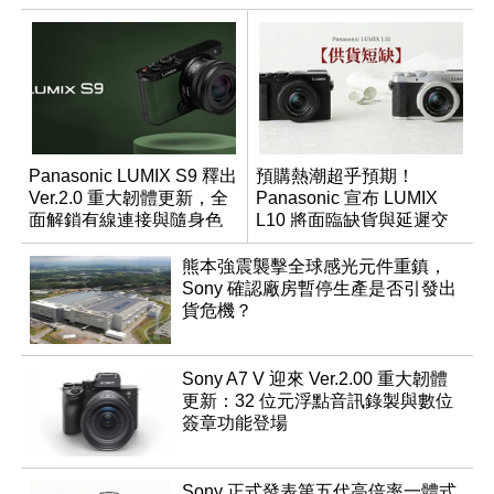
Panasonic LUMIX S9 釋出
預購熱潮超乎預期！
Ver.2.0 重大韌體更新，全
Panasonic 宣布 LUMIX
面解鎖有線連接與隨身色
L10 將面臨缺貨與延遲交
調編輯
貨時間
熊本強震襲擊全球感光元件重鎮，
Sony 確認廠房暫停生產是否引發出
貨危機？
Sony A7 V 迎來 Ver.2.00 重大韌體
更新：32 位元浮點音訊錄製與數位
簽章功能登場
Sony 正式發表第五代高倍率一體式