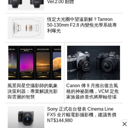
Ver.2.00 韌體
恆定大光圈中望遠新解？Tamron
50-130mm F2.8 內變焦光學系統專
利曝光
風景與星空攝影師的氣象
Canon 傳 9 月推出復古風
決策利器：專業解讀光影
格的神祕新機，VCM 定焦
與雲層的智慧
家族最終章也將壓軸登場
App「Atmos」登場
Sony 正式在台發表 Cinema Line
FX5 全片幅電影攝影機，建議售價
NT$144,980