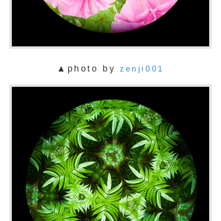
▲photo by
zenji001