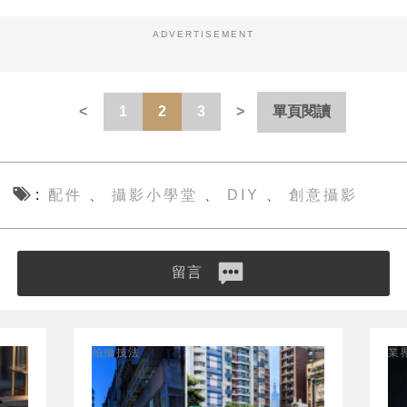
ADVERTISEMENT
1
2
3
單頁閱讀
配件
攝影小學堂
DIY
創意攝影
、
、
、
留言
拍攝技法
業