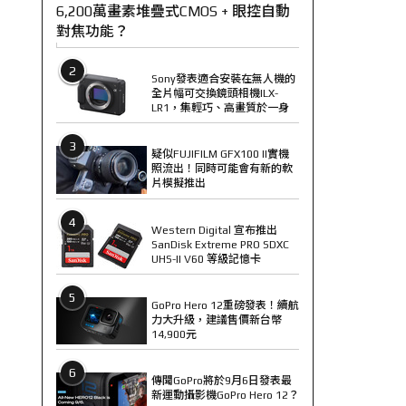
6,200萬畫素堆疊式CMOS + 眼控自動
對焦功能？
2
Sony發表適合安裝在無人機的
全片幅可交換鏡頭相機ILX-
LR1，集輕巧、高畫質於一身
3
疑似FUJIFILM GFX100 II實機
照流出！同時可能會有新的軟
片模擬推出
4
Western Digital 宣布推出
SanDisk Extreme PRO SDXC
UHS-II V60 等級記憶卡
5
GoPro Hero 12重磅發表！續航
力大升級，建議售價新台幣
14,900元
6
傳聞GoPro將於9月6日發表最
新運動攝影機GoPro Hero 12？