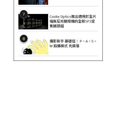
7
Cooke Optics推出適用於全片
幅無反光鏡相機的全新SP3定
焦鏡頭組
8
攝影新手 基礎班： P、A、S、
M 拍攝模式 先搞懂