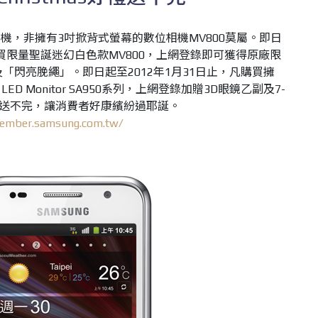
機，非擁有3吋掀背式螢幕的數位相機MV800莫屬。即日
凡購買限量聖誕迷幻白色款MV800，上網登錄即可獲得原廠限
及「閃亮脕繩」。即日起至2012年1月31日止，凡購買擁
 LED Monitor SA950系列，上網登錄加贈3D眼鏡乙副及7-
好禮送不完，讓消費者好康繽紛過耶誕。
member.samsung.com.tw/