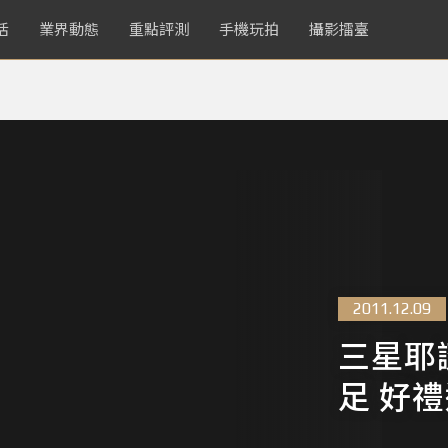
活
業界動態
重點評測
手機玩拍
攝影擂臺
2011.12.09
三星耶
足 好