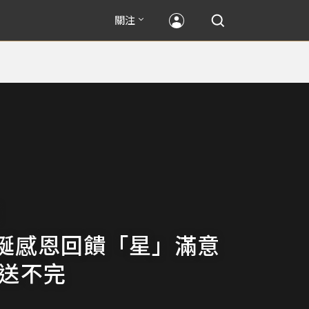
關注
誕感恩回饋「星」滿意
禮送不完