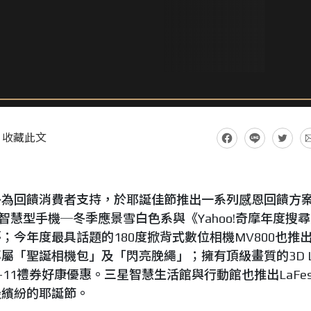
收藏此文
子為回饋消費者支持，於耶誕佳節推出一系列感恩回饋方
列智慧型手機─冬季應景雪白色系與《Yahoo!奇摩年度搜
今年度最具話題的180度掀背式數位相機MV800也推
屬「聖誕相機包」及「閃亮脕繩」；擁有頂級畫質的3D L
7-11禮券好康優惠。三星智慧生活館與行動館也推出LaFes
最繽紛的耶誕節。