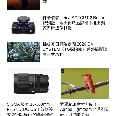
南
徠卡發表 Leica SOFORT 2 Burton
特別版！兩大傳奇品牌攜手推出獨
家即時成像相機
捕捉夏日冒險瞬間 2026 OM
SYSTEM《TG探險家》戶外攝影比
賽正式啟動
SIGMA 發表 16-300mm
遮罩精細度大升級！
F3.5-6.7 DC OS！首款等
Adobe Lightroom 全系列發
效 24-450mm 的高倍率變
表 8 月功能更新