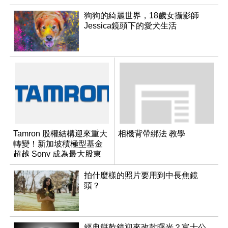
狗狗的綺麗世界，18歲女攝影師
Jessica鏡頭下的愛犬生活
Tamron 股權結構迎來重大
相機背帶綁法 教學
轉變！新加坡積極型基金
超越 Sony 成為最大股東
拍什麼樣的照片要用到中長焦鏡
頭？
經典餅乾鏡迎來改款曙光？富士公