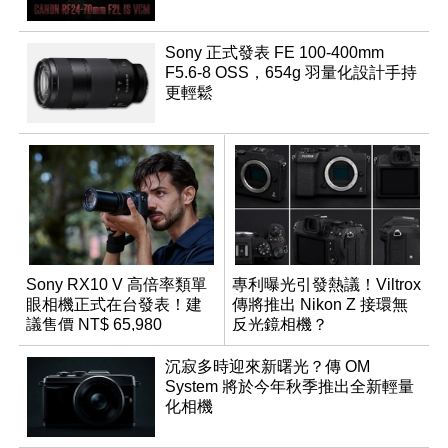
Sony 正式發表 FE 100-400mm
F5.6-8 OSS，654g 羽量化設計手持
更輕鬆
Sony RX10 V 高倍率類單
專利曝光引發熱議！Viltrox
眼相機正式在台發表！建
傳將推出 Nikon Z 接環無
議售價 NT$ 65,980
反光鏡相機？
沉寂多時迎來新曙光？傳 OM
System 將於今年秋季推出全新輕量
化相機