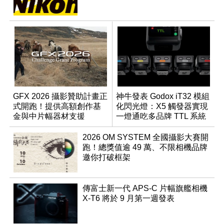
GFX 2026 攝影贊助計畫正
神牛發表 Godox iT32 模組
式開跑！提供高額創作基
化閃光燈：X5 觸發器實現
金與中片幅器材支援
一燈通吃多品牌 TTL 系統
2026 OM SYSTEM 全國攝影大賽開
跑！總獎值逾 49 萬、不限相機品牌
邀你打破框架
傳富士新一代 APS-C 片幅旗艦相機
X-T6 將於 9 月第一週發表