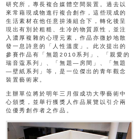
研究所，專長複合媒體空間裝置。過去以
來常藉現成物進行複合創作，這些現成的
生活素材在他任意拚湊組合下，轉化後呈
現出有別於粗糙、生冷的物質原性，並注
入濃厚複雜的心理元素，作品亦微妙地散
發一息詩意的「人性溫度」。此次提出的
參賽作品有「無題2010系列」、「親愛的
瑞音蔻系列」、「無題—房間」、「無題
—壁紙系列」等，是一位傑出的青年觀念
裝置藝術家。
主辦單位將於明年三月假成功大學藝術中
心頒獎，並舉行獲獎人作品展覽以引介兩
位優秀創作者之作品。