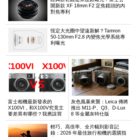
開新款 XF 18mm F2 定焦鏡頭的內
對焦專利
恆定大光圈中望遠新解？Tamron
50-130mm F2.8 內變焦光學系統專
利曝光
富士相機最新發表的
灰色風暴來襲：Leica 傳將
X100VI，和X100V究竟主
推出 M11-P、Q3、D-Lux
要差異有哪些？我應該買
8 等金屬灰特仕版
哪一台？
輕巧、高倍率、全片幅到影音記
錄：2026 年最佳旅行相機的選購指