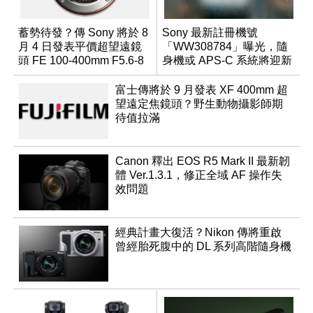
蓄勢待發？傳 Sony 將於 8
Sony 最新註冊機號
月 4 日發表平價超望遠鏡
「WW308784」曝光，隨
頭 FE 100-400mm F5.6-8
身機或 APS-C 系統將迎新
成員？
富士傳將於 9 月發表 XF 400mm 超
望遠定焦鏡頭？野生動物攝影師期
待值拉滿
Canon 釋出 EOS R5 Mark II 最新韌
體 Ver.1.3.1，修正全域 AF 操作失
效問題
經典計畫大復活？Nikon 傳將重啟
曾經胎死腹中的 DL 系列高階隨身機