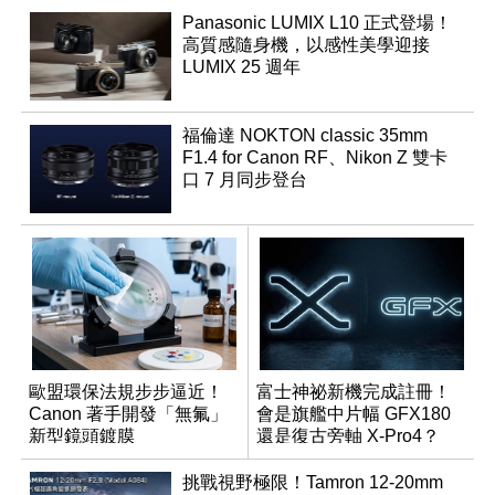
Panasonic LUMIX L10 正式登場！
高質感隨身機，以感性美學迎接
LUMIX 25 週年
福倫達 NOKTON classic 35mm
F1.4 for Canon RF、Nikon Z 雙卡
口 7 月同步登台
歐盟環保法規步步逼近！
富士神祕新機完成註冊！
Canon 著手開發「無氟」
會是旗艦中片幅 GFX180
新型鏡頭鍍膜
還是復古旁軸 X-Pro4？
挑戰視野極限！Tamron 12-20mm