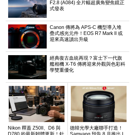
F2.8 (A084) 全片幅超廣角變焦鏡正
式發表
Canon 傳將為 APS-C 機型導入堆
疊式感光元件！EOS R7 Mark II 或
迎來高速讀出升級
經典復古血統再現？富士下一代旗
艦相機 X-T6 傳將迎來外觀與色彩科
學雙重優化
Nikon 釋蓋 Z50II、D6 與
德韓光學大廠聯手打造！
D780 的最新韌體更新！針
Samyang 預告 8 月推出 L