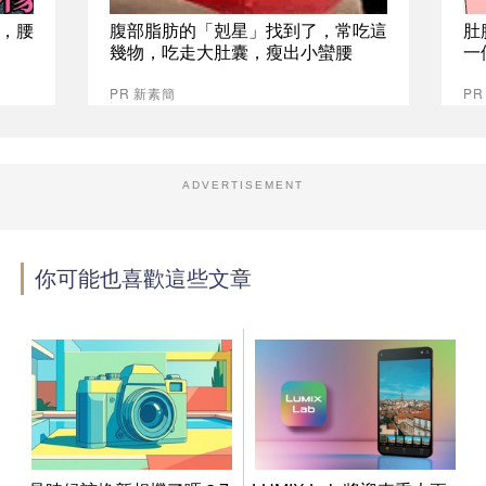
，腰
腹部脂肪的「剋星」找到了，常吃這
肚
幾物，吃走大肚囊，瘦出小蠻腰
一
PR 新素簡
PR
ADVERTISEMENT
你可能也喜歡這些文章