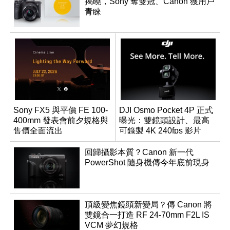
揭曉，Sony 奪雙冠、Canon 獲用戶
青睞
Sony FX5 與平價 FE 100-
DJI Osmo Pocket 4P 正式
400mm 發表會前夕規格與
曝光：雙鏡頭設計、最高
售價全面流出
可錄製 4K 240fps 影片
回歸攝影本質？Canon 新一代
PowerShot 隨身機傳今年底前現身
頂級變焦鏡頭新變局？傳 Canon 將
雙鏡合一打造 RF 24-70mm F2L IS
VCM 夢幻規格