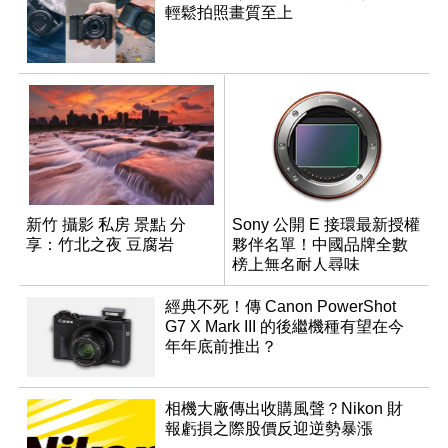
輕鬆拍照畫質至上
新竹 攝影 私房 景點 分
Sony 公開 E 接環最新授權
享：竹北之夜 豆腐岩
夥伴名單！中國品牌全數
榜上無名耐人尋味
經典不死！傳 Canon PowerShot
G7 X Mark III 的後繼機種有望在今
年年底前推出？
相機大廠傳出收購風聲？Nikon 財
報虧損之際股價反迎逆勢暴漲