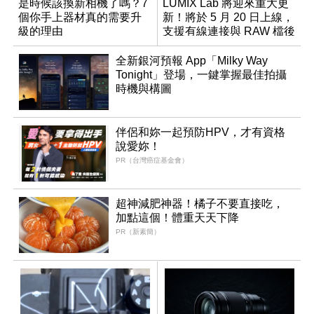
是時候該換新相機了嗎？7
LUMIX Lab 將迎來重大更
個你手上器材真的需要升
新！將於 5 月 20 日上線，
級的理由
支援有線連接與 RAW 檔後
製
全新銀河預報 App「Milky Way
Tonight」登場，一鍵掌握最佳拍攝
時機與構圖
伴侶和妳一起預防HPV，才有資格
說愛妳！
PR（台灣癌症基金會）
超神減肥神器！橘子不要直接吃，
加點這個！體重天天下降
PR（新素簡）