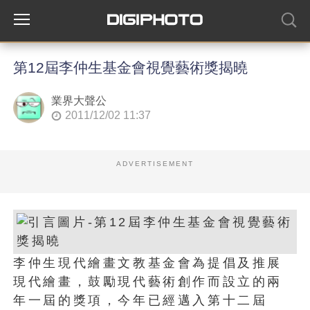
第12屆李仲生基金會視覺藝術獎揭曉
業界大聲公
2011/12/02 11:37
ADVERTISEMENT
李仲生現代繪畫文教基金會為提倡及推展
現代繪畫，鼓勵現代藝術創作而設立的兩
年一屆的獎項，今年已經邁入第十二屆