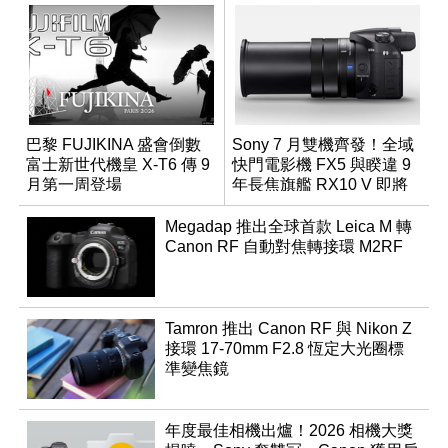
巴黎 FUJIKINA 盛會倒數
Sony 7 月雙機齊發！全域
富士新世代機皇 X-T6 傳 9
快門電影機 FX5 與睽違 9
月第一周登場
年長焦旗艦 RX10 V 即將
登場
Megadap 推出全球首款 Leica M 轉
Canon RF 自動對焦轉接環 M2RF
Tamron 推出 Canon RF 與 Nikon Z
接環 17-70mm F2.8 恆定大光圈標
準變焦鏡
年度最佳相機出爐！2026 相機大獎