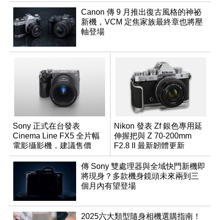
Canon 傳 9 月推出復古風格的神祕
新機，VCM 定焦家族最終章也將壓
軸登場
Sony 正式在台發表
Nikon 發表 Zf 銀色專用延
Cinema Line FX5 全片幅
伸握把與 Z 70-200mm
電影攝影機，建議售價
F2.8 II 最新韌體更新
NT$144,980
傳 Sony 雙處理器與全域快門新機即
將現身？多款機身鏡頭未來兩到三
個月內有望登場
2025六大類型隨身相機選購指南！