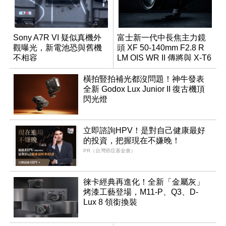
Sony A7R VI 疑似真機外
富士新一代中長焦主力鏡
觀曝光，新電池恐與舊機
頭 XF 50-140mm F2.8 R
不相容
LM OIS WR II 傳將與 X-T6
同步亮相
橫拍豎拍補光都沒問題！神牛發表
全新 Godox Lux Junior II 復古機頂
閃光燈
立即諮詢HPV！是對自己健康最好
的投資，把握現在不嫌晚！
PR（台灣癌症基金會）
徠卡經典再進化！全新「金屬灰」
烤漆工藝登場，M11-P、Q3、D-
Lux 8 領銜換裝