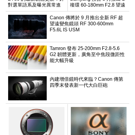
對選單語系及曝光異常進
接環 60-180mm F2.8 望遠
行修復
變焦鏡
Canon 傳將於 9 月推出全新 RF 超
望遠變焦鏡頭 RF 300-600mm
F5.6L IS USM
Tamron 發布 25-200mm F2.8-5.6
G2 韌體更新，廣角至中焦段微距性
能大幅升級
內建增倍鏡時代來臨？Canon 傳第
四季末發表新一代大白巨砲