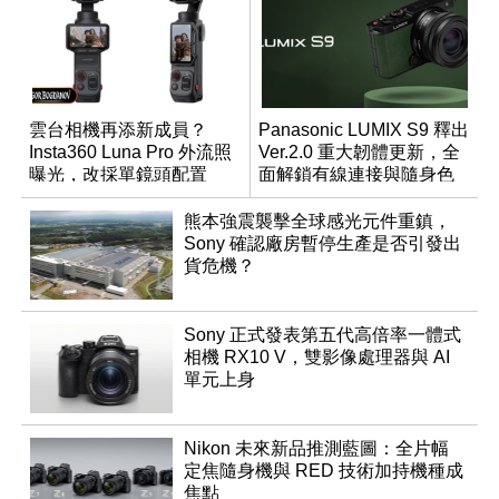
雲台相機再添新成員？
Panasonic LUMIX S9 釋出
Insta360 Luna Pro 外流照
Ver.2.0 重大韌體更新，全
曝光，改採單鏡頭配置
面解鎖有線連接與隨身色
調編輯
熊本強震襲擊全球感光元件重鎮，
Sony 確認廠房暫停生產是否引發出
貨危機？
Sony 正式發表第五代高倍率一體式
相機 RX10 V，雙影像處理器與 AI
單元上身
Nikon 未來新品推測藍圖：全片幅
定焦隨身機與 RED 技術加持機種成
焦點