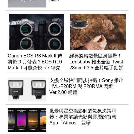
Canon EOS R8 Mark II 傳
經典旋轉散景隨身攜帶！
將於 9 月發表？EOS R10
Lensbaby 推出全新 Twist
Mark II 可能會較 R7 率先
28mm F3.5 全片幅手動餅
推出
乾鏡
支援全域快門同步拍攝！Sony 推出
HVL-F28RM 與 F28RMA 閃燈
Ver.2.00 韌體
風景與星空攝影師的氣象決策利
器：專業解讀光影與雲層的智慧
App「Atmos」登場