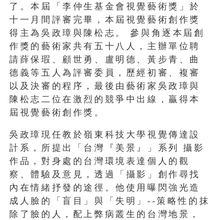
了。本屆「李仲生基金會視覺藝術獎」於
十一月間評審完畢，本屆視覺藝術創作獎
得主為吳政璋與陳松志。 參與角逐本屆創
作獎的藝術家共有五十八人，主辦單位聘
請薛保瑕、顧世勇、盧明德、黃步青、曲
德義等五人為評審委員，歷經初審、複審
以及決審的程序，最後由藝術家吳政璋與
陳松志二位在激烈的競爭中出線，贏得本
屆視覺藝術創作獎。
吳政璋現任教於嶺東科技大學視覺傳達設
計系，所提出「台灣『美景』」系列 攝影
作品，對身處的台灣環境表達個人的觀
察、體驗及意見，透過「攝影」創作尋找
內在情緒抒發的途徑。他使用曝閃強光造
成人臉的「盲目」與「失明」--策略性的抹
除了臉的人，配上弊病叢生的台灣地景，