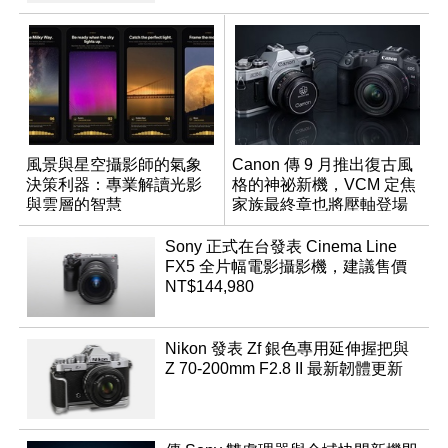
風景與星空攝影師的氣象
Canon 傳 9 月推出復古風
決策利器：專業解讀光影
格的神祕新機，VCM 定焦
與雲層的智慧
家族最終章也將壓軸登場
App「Atmos」登場
Sony 正式在台發表 Cinema Line
FX5 全片幅電影攝影機，建議售價
NT$144,980
Nikon 發表 Zf 銀色專用延伸握把與
Z 70-200mm F2.8 II 最新韌體更新