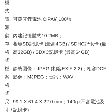
模
式
電
可覆充鋰電池 CIPA約180張
源
儲
內建記憶體約10.2MB；
存
相容SD記憶卡 (最高4GB) / SDHC記憶卡 (最
格
高32GB) / SDXC記憶卡 (最高64GB)
式
檔
靜態圖像：JPEG (相容EXIF 2.2)；相容DCF
案
影像：MJPEG；音訊：WAV
格
式
尺
99.1 X 61.4 X 22.0 mm；140g (不含電池及
寸 /
記憶卡)