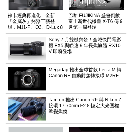
徠卡經典再進化！全新
巴黎 FUJIKINA 盛會倒數
「金屬灰」烤漆工藝登
富士新世代機皇 X-T6 傳 9
場，M11-P、Q3、D-Lux 8
月第一周登場
領銜換裝
Sony 7 月雙機齊發！全域快門電影
機 FX5 與睽違 9 年長焦旗艦 RX10
V 即將登場
Megadap 推出全球首款 Leica M 轉
Canon RF 自動對焦轉接環 M2RF
Tamron 推出 Canon RF 與 Nikon Z
接環 17-70mm F2.8 恆定大光圈標
準變焦鏡