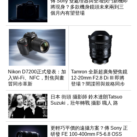
傳 Sony 雙處理器與全域快門新機即
將現身？多款機身鏡頭未來兩到三
個月內有望登場
Nikon D7200正式發表：加
Tamron 全新超廣角變焦鏡
入Wi-Fi、NFC，對焦與畫
12-20mm F2.8 Di III 即將
質同步革新
登場？間諜照與規格同步
流出
日本 街頭 攝影師 鈴木達朗Tatsuo
Suzuki，壯年轉戰 攝影 職人 路
更輕巧平價的遠攝方案？傳 Sony 正
研發 FE 100-400mm F5-6.8 OSS