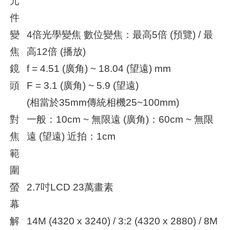
元
件
變
4倍光學變焦 數位變焦：最高5倍 (預覽) / 最
焦
高12倍 (播放)
鏡
f = 4.51 (廣角) ~ 18.04 (望遠) mm
頭
F = 3.1 (廣角) ~ 5.9 (望遠)
(相當於35mm傳統相機25~100mm)
對
一般：10cm ~ 無限遠 (廣角)：60cm ~ 無限
焦
遠 (望遠) 近拍：1cm
範
圍
螢
2.7吋LCD 23萬畫素
幕
解
14M (4320 x 3240) / 3:2 (4320 x 2880) / 8M