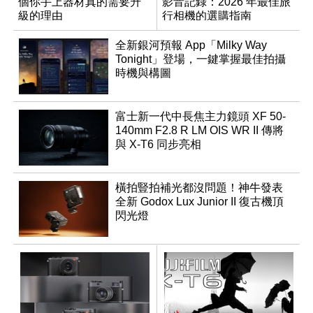
個你手上器材真的需要升
影音記錄：2026 年最佳旅
級的理由
行相機的選購指南
全新銀河預報 App「Milky Way
Tonight」登場，一鍵掌握最佳拍攝
時機與構圖
富士新一代中長焦主力鏡頭 XF 50-
140mm F2.8 R LM OIS WR II 傳將
與 X-T6 同步亮相
橫拍豎拍補光都沒問題！神牛發表
全新 Godox Lux Junior II 復古機頂
閃光燈