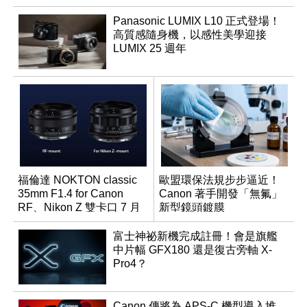
Panasonic LUMIX L10 正式登場！
高質感隨身機，以感性美學迎接
LUMIX 25 週年
福倫達 NOKTON classic
歐盟環保法規步步逼近！
35mm F1.4 for Canon
Canon 著手開發「無氟」
RF、Nikon Z 雙卡口 7 月
新型鏡頭鍍膜
同步登台
富士神祕新機完成註冊！會是旗艦
中片幅 GFX180 還是復古旁軸 X-
Pro4？
Canon 傳將為 APS-C 機型導入堆