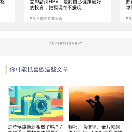
資格
立即諮詢HPV！是對自己健康最好
照
的投資，把握現在不嫌晚！
專
PR 台灣癌症基金會
P
ADVERTISEMENT
你可能也喜歡這些文章
是時候該換新相機了嗎？7
輕巧、高倍率、全片幅到