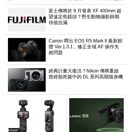
成員？
富士傳將於 9 月發表 XF 400mm 超
望遠定焦鏡頭？野生動物攝影師期
待值拉滿
Canon 釋出 EOS R5 Mark II 最新韌
體 Ver.1.3.1，修正全域 AF 操作失
效問題
經典計畫大復活？Nikon 傳將重啟
曾經胎死腹中的 DL 系列高階隨身機