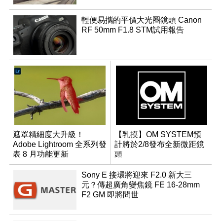
輕便易攜的平價大光圈鏡頭 Canon
RF 50mm F1.8 STM試用報告
遮罩精細度大升級！
【乳摸】OM SYSTEM預
Adobe Lightroom 全系列發
計將於2/8發布全新微距鏡
表 8 月功能更新
頭
Sony E 接環將迎來 F2.0 新大三
元？傳超廣角變焦鏡 FE 16-28mm
F2 GM 即將問世