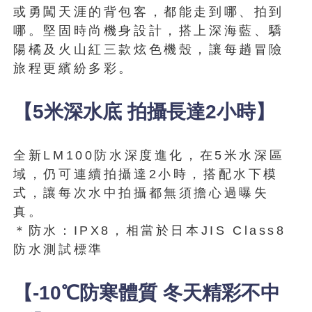
或勇闖天涯的背包客，都能走到哪、拍到
哪。堅固時尚機身設計，搭上深海藍、驕
陽橘及火山紅三款炫色機殼，讓每趟冒險
旅程更繽紛多彩。
【5米深水底 拍攝長達2小時】
全新LM100防水深度進化，在5米水深區
域，仍可連續拍攝達2小時，搭配水下模
式，讓每次水中拍攝都無須擔心過曝失
真。
＊防水：IPX8，相當於日本JIS Class8
防水測試標準
【-10℃防寒體質 冬天精彩不中