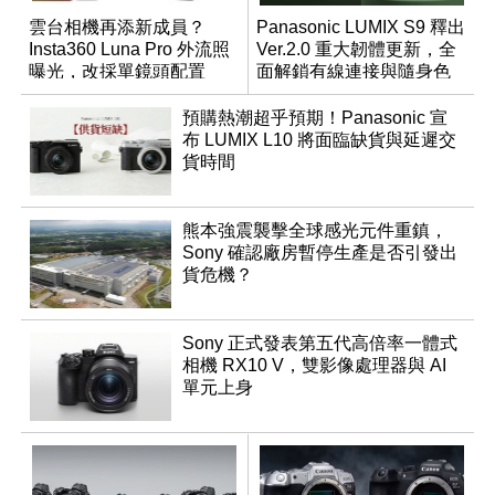
雲台相機再添新成員？
Panasonic LUMIX S9 釋出
Insta360 Luna Pro 外流照
Ver.2.0 重大韌體更新，全
曝光，改採單鏡頭配置
面解鎖有線連接與隨身色
調編輯
預購熱潮超乎預期！Panasonic 宣
布 LUMIX L10 將面臨缺貨與延遲交
貨時間
熊本強震襲擊全球感光元件重鎮，
Sony 確認廠房暫停生產是否引發出
貨危機？
Sony 正式發表第五代高倍率一體式
相機 RX10 V，雙影像處理器與 AI
單元上身