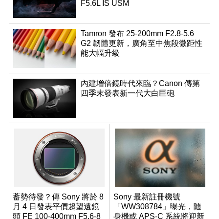
F5.6L IS USM
Tamron 發布 25-200mm F2.8-5.6
G2 韌體更新，廣角至中焦段微距性
能大幅升級
內建增倍鏡時代來臨？Canon 傳第
四季末發表新一代大白巨砲
蓄勢待發？傳 Sony 將於 8
Sony 最新註冊機號
月 4 日發表平價超望遠鏡
「WW308784」曝光，隨
頭 FE 100-400mm F5.6-8
身機或 APS-C 系統將迎新