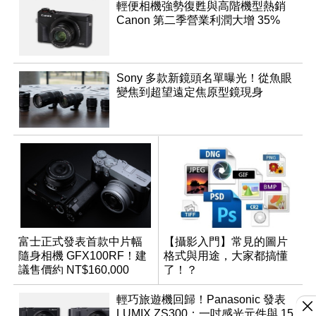
輕便相機強勢復甦與高階機型熱銷
Canon 第二季營業利潤大增 35%
Sony 多款新鏡頭名單曝光！從魚眼
變焦到超望遠定焦原型鏡現身
富士正式發表首款中片幅
【攝影入門】常見的圖片
隨身相機 GFX100RF！建
格式與用途，大家都搞懂
議售價約 NT$160,000
了！？
輕巧旅遊機回歸！Panasonic 發表
LUMIX ZS300：一吋感光元件與 15