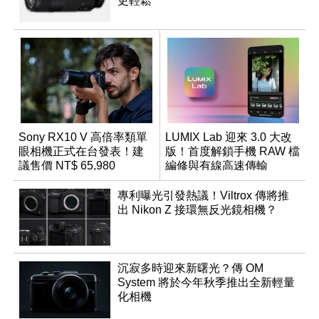
更輕鬆
Sony RX10 V 高倍率類單
LUMIX Lab 迎來 3.0 大改
眼相機正式在台發表！建
版！首度解鎖手機 RAW 檔
議售價 NT$ 65,980
編修與有線高速傳輸
專利曝光引發熱議！Viltrox 傳將推
出 Nikon Z 接環無反光鏡相機？
沉寂多時迎來新曙光？傳 OM
System 將於今年秋季推出全新輕量
化相機