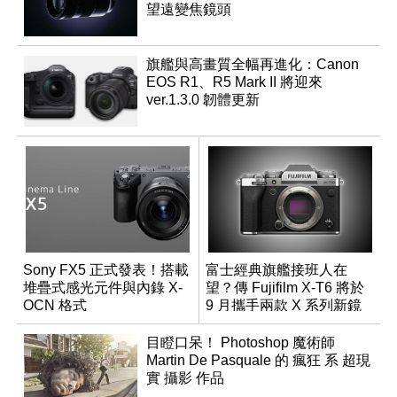
望遠變焦鏡頭
旗艦與高畫質全幅再進化：Canon
EOS R1、R5 Mark II 將迎來
ver.1.3.0 韌體更新
Sony FX5 正式發表！搭載
富士經典旗艦接班人在
堆疊式感光元件與內錄 X-
望？傳 Fujifilm X-T6 將於
OCN 格式
9 月攜手兩款 X 系列新鏡
頭登場
目瞪口呆！ Photoshop 魔術師
Martin De Pasquale 的 瘋狂 系 超現
實 攝影 作品