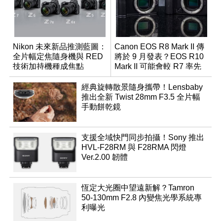
Nikon 未來新品推測藍圖：
Canon EOS R8 Mark II 傳
全片幅定焦隨身機與 RED
將於 9 月發表？EOS R10
技術加持機種成焦點
Mark II 可能會較 R7 率先
推出
經典旋轉散景隨身攜帶！Lensbaby
推出全新 Twist 28mm F3.5 全片幅
手動餅乾鏡
支援全域快門同步拍攝！Sony 推出
HVL-F28RM 與 F28RMA 閃燈
Ver.2.00 韌體
恆定大光圈中望遠新解？Tamron
50-130mm F2.8 內變焦光學系統專
利曝光