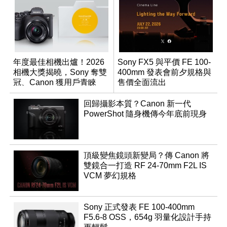
年度最佳相機出爐！2026
Sony FX5 與平價 FE 100-
相機大獎揭曉，Sony 奪雙
400mm 發表會前夕規格與
冠、Canon 獲用戶青睞
售價全面流出
回歸攝影本質？Canon 新一代
PowerShot 隨身機傳今年底前現身
頂級變焦鏡頭新變局？傳 Canon 將
雙鏡合一打造 RF 24-70mm F2L IS
VCM 夢幻規格
Sony 正式發表 FE 100-400mm
F5.6-8 OSS，654g 羽量化設計手持