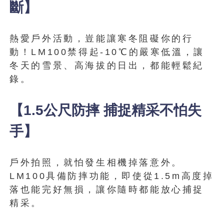
斷】
熱愛戶外活動，豈能讓寒冬阻礙你的行
動！LM100禁得起-10℃的嚴寒低溫，讓
冬天的雪景、高海拔的日出，都能輕鬆紀
錄。
【1.5公尺防摔 捕捉精采不怕失
手】
戶外拍照，就怕發生相機掉落意外。
LM100具備防摔功能，即使從1.5m高度掉
落也能完好無損，讓你隨時都能放心捕捉
精采。