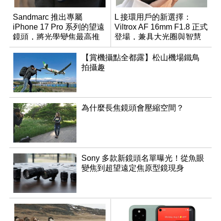
Sandmarc 推出專屬
L 接環用戶的新選擇：
iPhone 17 Pro 系列的望遠
Viltrox AF 16mm F1.8 正式
鏡頭，將光學變焦最高推
登場，兼具大光圈與智慧
升至 16 倍
數位介面
【賞機攝點全都露】松山機場鐵鳥
拍攝趣
為什麼長焦鏡頭會壓縮空間？
Sony 多款新鏡頭名單曝光！從魚眼
變焦到超望遠定焦原型鏡現身