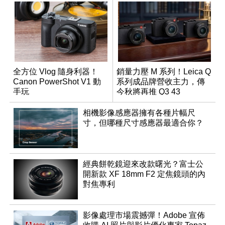
全方位 Vlog 隨身利器！
銷量力壓 M 系列！Leica Q
Canon PowerShot V1 動
系列成品牌營收主力，傳
手玩
今秋將再推 Q3 43
Monochrom
相機影像感應器擁有各種片幅尺
寸，但哪種尺寸感應器最適合你？
經典餅乾鏡迎來改款曙光？富士公
開新款 XF 18mm F2 定焦鏡頭的內
對焦專利
影像處理市場震撼彈！Adobe 宣佈