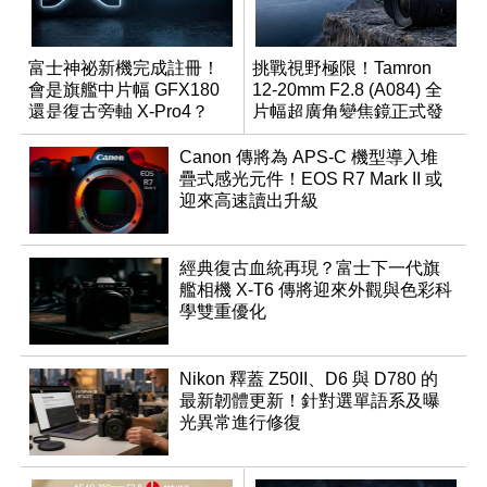
富士神祕新機完成註冊！
挑戰視野極限！Tamron
會是旗艦中片幅 GFX180
12-20mm F2.8 (A084) 全
還是復古旁軸 X-Pro4？
片幅超廣角變焦鏡正式發
表
Canon 傳將為 APS-C 機型導入堆
疊式感光元件！EOS R7 Mark II 或
迎來高速讀出升級
經典復古血統再現？富士下一代旗
艦相機 X-T6 傳將迎來外觀與色彩科
學雙重優化
Nikon 釋蓋 Z50II、D6 與 D780 的
最新韌體更新！針對選單語系及曝
光異常進行修復