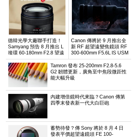
德韓光學大廠聯手打造！
Canon 傳將於 9 月推出全
Samyang 預告 8 月推出 L
新 RF 超望遠變焦鏡頭 RF
接環 60-180mm F2.8 望遠
300-600mm F5.6L IS USM
變焦鏡
Tamron 發布 25-200mm F2.8-5.6
G2 韌體更新，廣角至中焦段微距性
能大幅升級
內建增倍鏡時代來臨？Canon 傳第
四季末發表新一代大白巨砲
蓄勢待發？傳 Sony 將於 8 月 4 日
發表平價超望遠鏡頭 FE 100-