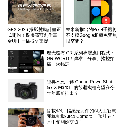
GFX 2026 攝影贊助計畫正
未來新推出的Pixel手機將
式開跑！提供高額創作基
不支援Google相簿免費無
金與中片幅器材支援
限空間？
理光發布 GR 系列專屬應用程式：
GR WORD！傳檔、分享、搖控拍
攝一次搞定
經典不死！傳 Canon PowerShot
G7 X Mark III 的後繼機種有望在今
年年底前推出？
搭載4/3片幅感光元件的AI人工智慧
運算相機Alice Camera ，預計在7
月中旬開始交貨！