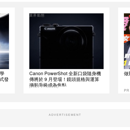
業界動態
學
Canon PowerShot 全新口袋隨身機
做
正式發
傳將於 9 月登場！鏡頭規格與運算
攝影升級成為焦點
(2026年7月22日)
P
ADVERTISEMENT