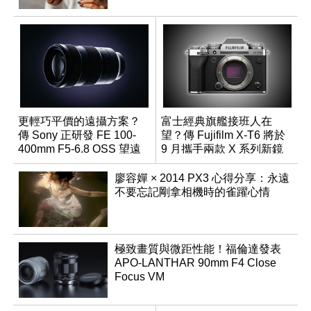
更輕巧平價的遠攝方案？
富士經典旗艦接班人在
傳 Sony 正研發 FE 100-
望？傳 Fujifilm X-T6 將於
400mm F5-6.8 OSS 望遠
9 月攜手兩款 X 系列新鏡
變焦鏡頭
頭登場
廖容嬋 × 2014 PX3 心得分享：永遠
不要忘記剛拿相機時的雀躍心情
極致畫質與微距性能！福倫達發表
APO-LANTHAR 90mm F4 Close
Focus VM