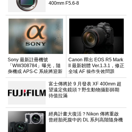
400mm F5.6-8
Sony 最新註冊機號
Canon 釋出 EOS R5 Mark
「WW308784」曝光，隨
II 最新韌體 Ver.1.3.1，修正
身機或 APS-C 系統將迎新
全域 AF 操作失效問題
成員？
富士傳將於 9 月發表 XF 400mm 超
望遠定焦鏡頭？野生動物攝影師期
待值拉滿
經典計畫大復活？Nikon 傳將重啟
曾經胎死腹中的 DL 系列高階隨身機