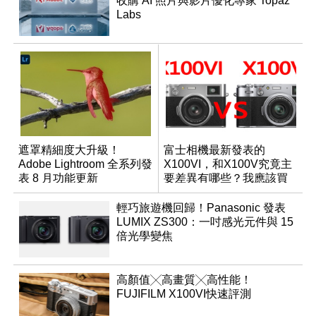
收購 AI 照片與影片優化專家 Topaz
Labs
遮罩精細度大升級！
富士相機最新發表的
Adobe Lightroom 全系列發
X100VI，和X100V究竟主
表 8 月功能更新
要差異有哪些？我應該買
哪一台？
輕巧旅遊機回歸！Panasonic 發表
LUMIX ZS300：一吋感光元件與 15
倍光學變焦
高顏值╳高畫質╳高性能！
FUJIFILM X100VI快速評測