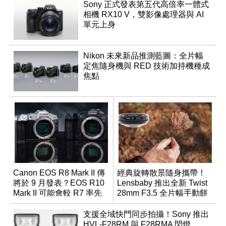
Sony 正式發表第五代高倍率一體式
相機 RX10 V，雙影像處理器與 AI
單元上身
Nikon 未來新品推測藍圖：全片幅
定焦隨身機與 RED 技術加持機種成
焦點
Canon EOS R8 Mark II 傳
經典旋轉散景隨身攜帶！
將於 9 月發表？EOS R10
Lensbaby 推出全新 Twist
Mark II 可能會較 R7 率先
28mm F3.5 全片幅手動餅
推出
乾鏡
支援全域快門同步拍攝！Sony 推出
HVL-F28RM 與 F28RMA 閃燈