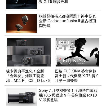
與 X-T6 同步亮相
橫拍豎拍補光都沒問題！神牛發表
全新 Godox Lux Junior II 復古機頂
閃光燈
徠卡經典再進化！全新
巴黎 FUJIKINA 盛會倒數
「金屬灰」烤漆工藝登
富士新世代機皇 X-T6 傳 9
場，M11-P、Q3、D-Lux 8
月第一周登場
領銜換裝
Sony 7 月雙機齊發！全域快門電影
機 FX5 與睽違 9 年長焦旗艦 RX10
V 即將登場