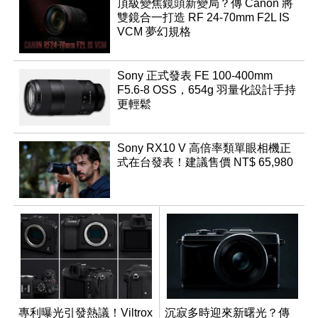
頂級變焦鏡頭新變局？傳 Canon 將
雙鏡合一打造 RF 24-70mm F2L IS
VCM 夢幻規格
Sony 正式發表 FE 100-400mm
F5.6-8 OSS，654g 羽量化設計手持
更輕鬆
Sony RX10 V 高倍率類單眼相機正
式在台發表！建議售價 NT$ 65,980
專利曝光引發熱議！Viltrox
沉寂多時迎來新曙光？傳