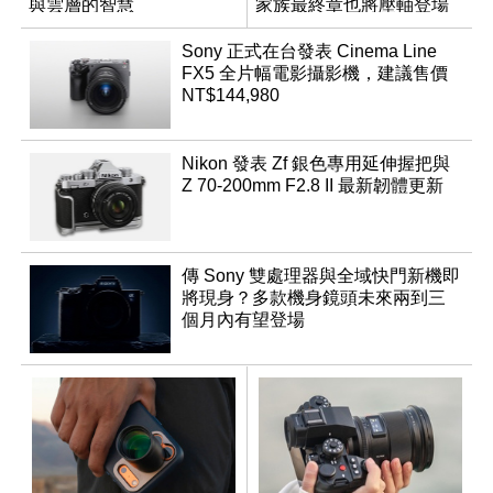
與雲層的智慧
家族最終章也將壓軸登場
App「Atmos」登場
Sony 正式在台發表 Cinema Line
FX5 全片幅電影攝影機，建議售價
NT$144,980
Nikon 發表 Zf 銀色專用延伸握把與
Z 70-200mm F2.8 II 最新韌體更新
傳 Sony 雙處理器與全域快門新機即
將現身？多款機身鏡頭未來兩到三
個月內有望登場