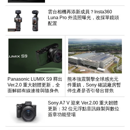
雲台相機再添新成員？Insta360
Luna Pro 外流照曝光，改採單鏡頭
配置
Panasonic LUMIX S9 釋出
熊本強震襲擊全球感光元
Ver.2.0 重大韌體更新，全
件重鎮，Sony 確認廠房暫
面解鎖有線連接與隨身色
停生產是否引發出貨危
調編輯
機？
Sony A7 V 迎來 Ver.2.00 重大韌體
更新：32 位元浮點音訊錄製與數位
簽章功能登場