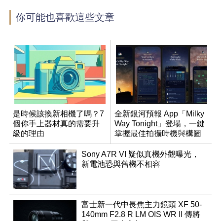
你可能也喜歡這些文章
是時候該換新相機了嗎？7
全新銀河預報 App「Milky
個你手上器材真的需要升
Way Tonight」登場，一鍵
級的理由
掌握最佳拍攝時機與構圖
Sony A7R VI 疑似真機外觀曝光，
新電池恐與舊機不相容
富士新一代中長焦主力鏡頭 XF 50-
140mm F2.8 R LM OIS WR II 傳將