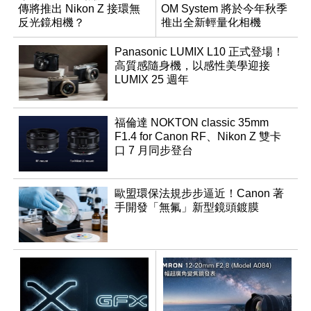
傳將推出 Nikon Z 接環無
OM System 將於今年秋季
反光鏡相機？
推出全新輕量化相機
Panasonic LUMIX L10 正式登場！
高質感隨身機，以感性美學迎接
LUMIX 25 週年
福倫達 NOKTON classic 35mm
F1.4 for Canon RF、Nikon Z 雙卡
口 7 月同步登台
歐盟環保法規步步逼近！Canon 著
手開發「無氟」新型鏡頭鍍膜