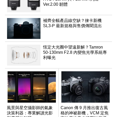
Ver.2.00 韌體
補齊全幅產品線空缺？徠卡新機
SL3-P 最新規格與售價傳聞流出
恆定大光圈中望遠新解？Tamron
50-130mm F2.8 內變焦光學系統專
利曝光
風景與星空攝影師的氣象
Canon 傳 9 月推出復古風
決策利器：專業解讀光影
格的神祕新機，VCM 定焦