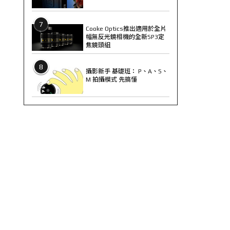
7
Cooke Optics推出適用於全片
幅無反光鏡相機的全新SP3定
焦鏡頭組
8
攝影新手 基礎班： P、A、S、
M 拍攝模式 先搞懂