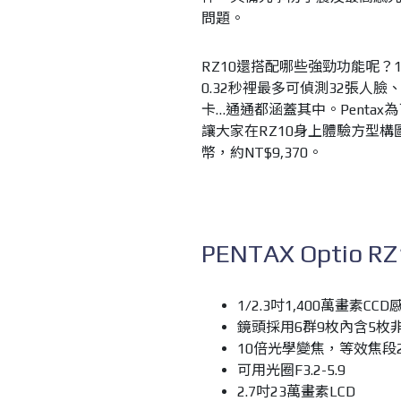
問題。
RZ10還搭配哪些強勁功能呢？1
0.32秒裡最多可偵測32張人臉
卡…通通都涵蓋其中。Penta
讓大家在RZ10身上體驗方型構
幣，約NT$9,370。
PENTAX Optio
1/2.3吋1,400萬畫素CC
鏡頭採用6群9枚內含5枚
10倍光學變焦，等效焦段28
可用光圈F3.2-5.9
2.7吋23萬畫素LCD