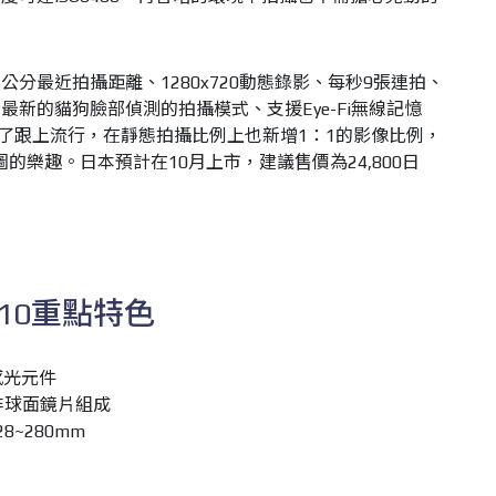
公分最近拍攝距離、1280x720動態錄影、每秒9張連拍、
、最新的貓狗臉部偵測的拍攝模式、支援Eye-Fi無線記憶
x為了跟上流行，在靜態拍攝比例上也新增1：1的影像比例，
圖的樂趣。日本預計在10月上市，建議售價為24,800日
 RZ10重點特色
D感光元件
非球面鏡片組成
~280mm