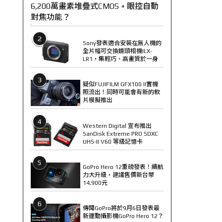
6,200萬畫素堆疊式CMOS + 眼控自動
對焦功能？
2
Sony發表適合安裝在無人機的
全片幅可交換鏡頭相機ILX-
LR1，集輕巧、高畫質於一身
3
疑似FUJIFILM GFX100 II實機
照流出！同時可能會有新的軟
片模擬推出
4
Western Digital 宣布推出
SanDisk Extreme PRO SDXC
UHS-II V60 等級記憶卡
5
GoPro Hero 12重磅發表！續航
力大升級，建議售價新台幣
14,900元
6
傳聞GoPro將於9月6日發表最
新運動攝影機GoPro Hero 12？