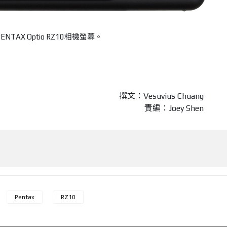
ENTAX Optio RZ10相機螢幕。
撰文：Vesuvius Chuang
責編：Joey Shen
Pentax
RZ10