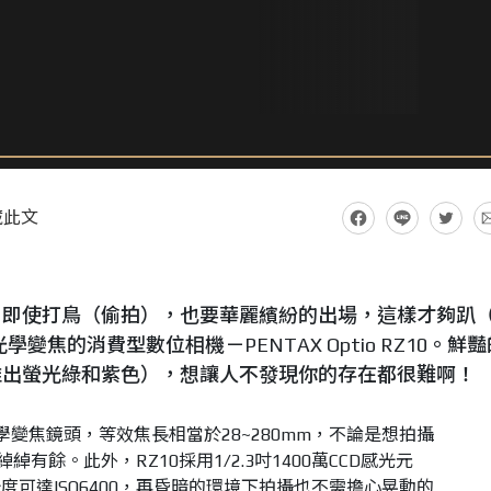
藏此文
，即使打鳥（偷拍），也要華麗繽紛的出場，這樣才夠趴
學變焦的消費型數位相機－PENTAX Optio RZ10。鮮豔
推出螢光綠和紫色），想讓人不發現你的存在都很難啊！
載10倍光學變焦鏡頭，等效焦長相當於28~280mm，不論是想拍攝
有餘。此外，RZ10採用1/2.3吋1400萬CCD感光元
可達ISO6400，再昏暗的環境下拍攝也不需擔心晃動的