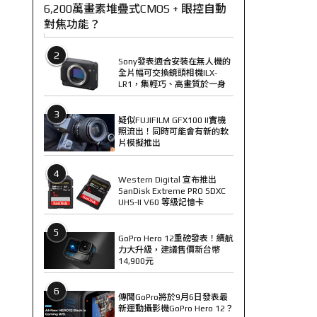
6,200萬畫素堆疊式CMOS + 眼控自動
對焦功能？
2
Sony發表適合安裝在無人機的
全片幅可交換鏡頭相機ILX-
LR1，集輕巧、高畫質於一身
3
疑似FUJIFILM GFX100 II實機
照流出！同時可能會有新的軟
片模擬推出
4
Western Digital 宣布推出
SanDisk Extreme PRO SDXC
UHS-II V60 等級記憶卡
5
GoPro Hero 12重磅發表！續航
力大升級，建議售價新台幣
14,900元
6
傳聞GoPro將於9月6日發表最
新運動攝影機GoPro Hero 12？