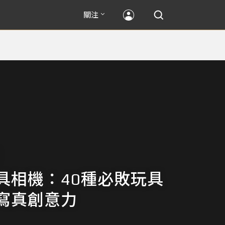
關注
具相機：40種必敗玩具
寫真創意力