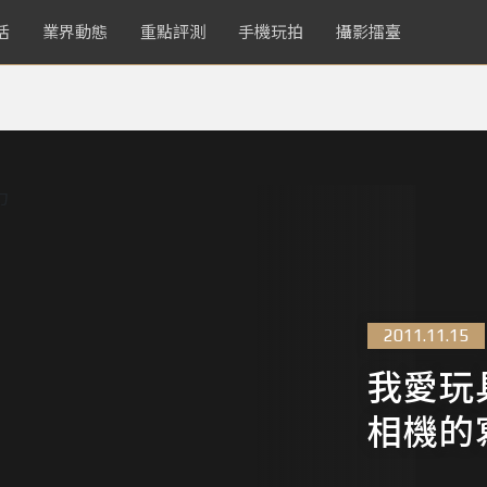
活
業界動態
重點評測
手機玩拍
攝影擂臺
2011.11.15
我愛玩
相機的