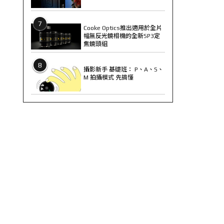
7
Cooke Optics推出適用於全片
幅無反光鏡相機的全新SP3定
焦鏡頭組
8
攝影新手 基礎班： P、A、S、
M 拍攝模式 先搞懂